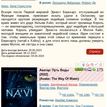
В ролях
:
Леонардо ДиКаприо
,
Роберт Де
Ниро
,
Лили Гладстоун
Вскоре после Первой мировой Эрнест Беркхарт, отслуживший во
Франции поваром, приезжает искать удачи в Оклахому, где
находится крупная резервация индейцев племени осейдж. В тех
краях живет его дядя Уильям Хэйл, который носит прозвище Король
— он землевладелец, скотопромышленник, друг индейцев и большой
человек. Король убеждает Эрнеста посвататься к Молли Кайл,
молодой женщине из зажиточной индейской семьи. Идея состоит в
том, чтобы земельные права этой семьи со временем перешли к
Беркхарту (читай к Хэйлу), а для этого всего лишь должны умереть
мама Молли, её сёстры и она сама.
Дата выхода фильма: 20.05.2023
Скачать
Дата добавления: 08.12.2023
Последнее обновление: 04.04.2024
смотреть
инте
175
Аватар: Путь Воды
Ray
(2022)
(
Avatar: The Way Of Water
)
Боевик
,
Зарубежный фильм
,
Приключения
,
Фантастика
,
Фэнтези
HD 2160р
,
HD 1080
,
HD 720
Режиссер
:
Джеймс Кэмерон
В ролях
:
Сэм Уортингтон
,
Зои Салдана
,