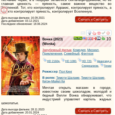
главная ценность — пряность, самое важное вещество во
Вселенной. Тот, кто контролирует Арракис, контролирует пряность, а
тот, кто контролирует пряность, контролирует Вселенную.
Дата выхода фильма: 16.09.2021
Скачать и Смотреть
Дата добавления: 03.12.2021
Последнее обновление: 18.06.2024
смотреть
инте
10
Вонка
(2023)
Ray
(
Wonka
)
Зарубежный фильм
,
Комедия
,
Мюзикл
,
Приключения
,
Семейный
,
Фэнтези
HD 2160р
,
HD 1080
,
HD 720
,
Авангард и
Сюрреализм
,
Гении
Режиссер
:
Пол Кинг
В ролях
:
Тимоти Шаламе
,
Тимоти Шаламе
,
Кигэн-Майкл Ки
Мечтая открыть магазин в городе,
известном своим шоколадом, молодой и
бедный Вилли Вонка обнаруживает, что
индустрией управляет картель жадных
шоколатье.
Дата выхода фильма: 28.11.2023
Скачать и Смотреть
Дата добавления: 20.01.2024