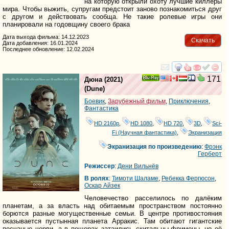
на которую открыли охоту лучшие киллеры
мира. Чтобы выжить, супругам предстоит заново познакомиться друг
с другом и действовать сообща. Не такие ролевые игры они
планировали на годовщину своего брака
Дата выхода фильма: 14.12.2023
Скачать
Дата добавления: 16.01.2024
Последнее обновление: 12.02.2024
смотреть
инте
171
Дюна
(2021)
Ray
(
Dune
)
Боевик
,
Зарубежный фильм
,
Приключения
,
Фантастика
HD 2160р
,
HD 1080
,
HD 720
,
3D
,
Sci-
Fi (Научная фантастика)
,
Экранизация
Экранизация по произведению
:
Фрэнк
Герберт
Режиссер
:
Дени Вильнёв
В ролях
:
Тимоти Шаламе
,
Ребекка Фергюсон
,
Оскар Айзек
Человечество расселилось по далёким
планетам, а за власть над обитаемым пространством постоянно
борются разные могущественные семьи. В центре противостояния
оказывается пустынная планета Арракис. Там обитают гигантские
песчаные черви, а в пещерах затаились скитальцы-фримены, но её