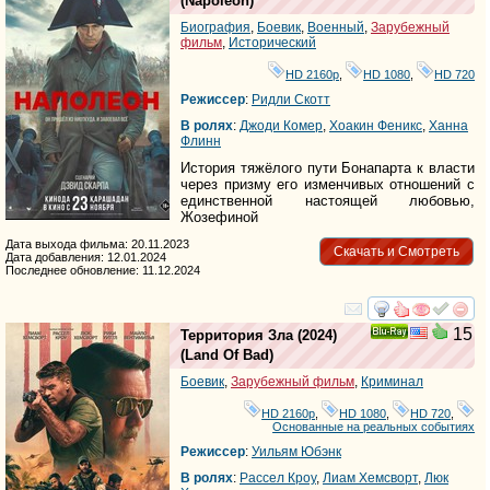
(
Napoleon
)
Биография
,
Боевик
,
Военный
,
Зарубежный
фильм
,
Исторический
HD 2160р
,
HD 1080
,
HD 720
Режиссер
:
Ридли Скотт
В ролях
:
Джоди Комер
,
Хоакин Феникс
,
Ханна
Флинн
История тяжёлого пути Бонапарта к власти
через призму его изменчивых отношений с
единственной настоящей любовью,
Жозефиной
Дата выхода фильма: 20.11.2023
Скачать и Смотреть
Дата добавления: 12.01.2024
Последнее обновление: 11.12.2024
смотреть
инте
15
Территория Зла
(2024)
Ray
(
Land Of Bad
)
Боевик
,
Зарубежный фильм
,
Криминал
HD 2160р
,
HD 1080
,
HD 720
,
Основанные на реальных событиях
Режиссер
:
Уильям Юбэнк
В ролях
:
Рассел Кроу
,
Лиам Хемсворт
,
Люк