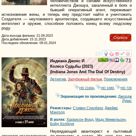
человечеством и силами искусственного
интеллекта Джошуа, закаленный в боях и
бывший оперативный агент, переживает
исчезновение жены, и теперь ему предстоит найти и уничтожить
Создателя — неуловимого архитектора, создавшего искусственный
интеллект и оружие, способное положить конец всему людскому
роду.
Дата выхода фильма: 21.09.2023
Скачать
Дата добавления: 15.11.2023
Последнее обновление: 09.01.2024
смотреть
инте
71
Индиана Джонс И
Ray
Колесо Судьбы
(2023)
(
Indiana Jones And The Dial Of Destiny
)
Детектив
,
Зарубежный фильм
,
Приключения
HD 2160р
,
HD 1080
,
HD 720
Экранизация по произведению
:
Джордж
Лукас
Режиссеры
:
Стивен Спилберг
,
Джеймс
Мэнголд
В ролях
:
Харрисон Форд
,
Мадс Миккельсен
,
Бойд Холбрук
Неувядающий авантюрист и пытливый
археолог-исследователь по-прежнему в седле. На этот раз ему