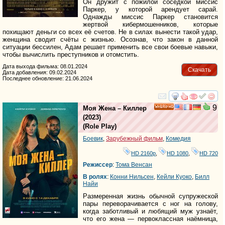
Он дружит с пожилой соседкой миссис
Паркер, у которой арендует сарай.
Однажды миссис Паркер становится
жертвой кибермошенников, которые
похищают деньги со всех её счетов. Не в силах вынести такой удар,
женщина сводит счёты с жизнью. Осознав, что закон в данной
ситуации бессилен, Адам решает применить все свои боевые навыки,
чтобы вычислить преступников и отомстить.
Дата выхода фильма: 08.01.2024
Скачать
Дата добавления: 09.02.2024
Последнее обновление: 21.06.2024
смотреть
инте
9
Моя Жена – Киллер
HD
(2023)
(
Role Play
)
Боевик
,
Зарубежный фильм
,
Комедия
HD 2160р
,
HD 1080
,
HD 720
Режиссер
:
Тома Венсан
В ролях
:
Конни Нильсен
,
Кейли Куоко
,
Билл
Найи
Размеренная жизнь обычной супружеской
пары переворачивается с ног на голову,
когда заботливый и любящий муж узнаёт,
что его жена — первоклассная наёмница,