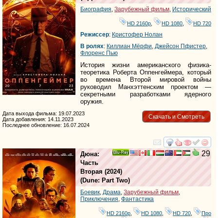
Биография
,
Зарубежный фильм
,
Исторический
HD 2160р
,
HD 1080
,
HD 720
Режиссер
:
Кристофер Нолан
В ролях
:
Киллиан Мёрфи
,
Джейсон Пфистер
,
Флоренс Пью
История жизни американского физика-
теоретика Роберта Оппенгеймера, который
во времена Второй мировой войны
руководил Манхэттенским проектом —
секретными разработками ядерного
оружия.
Дата выхода фильма: 19.07.2023
Скачать и Смотреть
Дата добавления: 14.11.2023
Последнее обновление: 16.07.2024
смотреть
инте
29
Дюна:
Ray
Часть
Вторая
(2024)
(
Dune: Part Two
)
Боевик
,
Драма
,
Зарубежный фильм
,
Приключения
,
Фантастика
HD 2160р
,
HD 1080
,
HD 720
,
Про