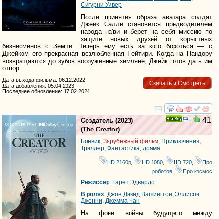
Сигурни Уивер
После принятия образа аватара солдат
Джейк Салли становится предводителем
народа на'ви и берет на себя миссию по
защите новых друзей от корыстных
бизнесменов с Земли. Теперь ему есть за кого бороться — с
Джейком его прекрасная возлюбленная Нейтири. Когда на Пандору
возвращаются до зубов вооруженные земляне, Джейк готов дать им
отпор.
Дата выхода фильма: 06.12.2022
Скачать и Смотреть
Дата добавления: 05.04.2023
Последнее обновление: 17.02.2024
смотреть
инте
41
Создатель
(2023)
Ray
(
The Creator
)
Боевик
,
Зарубежный фильм
,
Приключения
,
Триллер
,
Фантастика
,
драма
HD 2160р
,
HD 1080
,
HD 720
,
Про
роботов
,
Про космос
Режиссер
:
Гарет Эдвардс
В ролях
:
Джон Дэвид Вашингтон
,
Эллисон
Дженни
,
Джемма Чан
На фоне войны будущего между