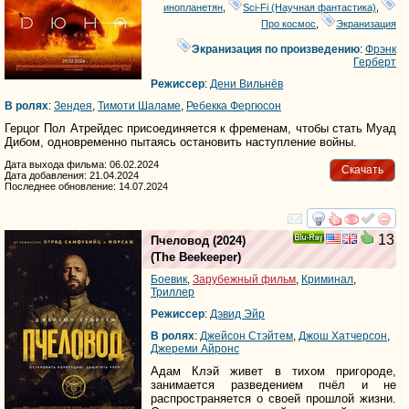
инопланетян
,
Sci-Fi (Научная фантастика)
,
Про космос
,
Экранизация
Экранизация по произведению
:
Фрэнк
Герберт
Режиссер
:
Дени Вильнёв
В ролях
:
Зендея
,
Тимоти Шаламе
,
Ребекка Фергюсон
Герцог Пол Атрейдес присоединяется к фременам, чтобы стать Муад
Дибом, одновременно пытаясь остановить наступление войны.
Дата выхода фильма: 06.02.2024
Скачать
Дата добавления: 21.04.2024
Последнее обновление: 14.07.2024
смотреть
инте
13
Пчеловод
(2024)
Ray
(
The Beekeeper
)
Боевик
,
Зарубежный фильм
,
Криминал
,
Триллер
Режиссер
:
Дэвид Эйр
В ролях
:
Джейсон Стэйтем
,
Джош Хатчерсон
,
Джереми Айронс
Адам Клэй живет в тихом пригороде,
занимается разведением пчёл и не
распространяется о своей прошлой жизни.