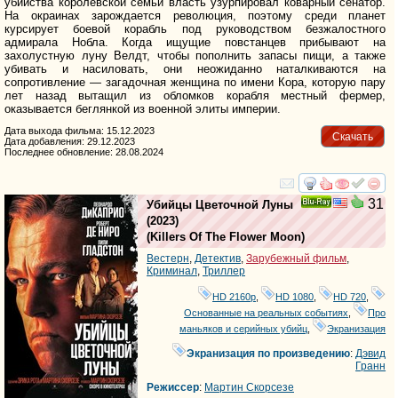
убийства королевской семьи власть узурпировал коварный сенатор.
На окраинах зарождается революция, поэтому среди планет
курсирует боевой корабль под руководством безжалостного
адмирала Нобла. Когда ищущие повстанцев прибывают на
захолустную луну Велдт, чтобы пополнить запасы пищи, а также
убивать и насиловать, они неожиданно наталкиваются на
сопротивление — загадочная женщина по имени Кора, которую пару
лет назад вытащил из обломков корабля местный фермер,
оказывается беглянкой из военной элиты империи.
Дата выхода фильма: 15.12.2023
Скачать
Дата добавления: 29.12.2023
Последнее обновление: 28.08.2024
смотреть
инте
31
Убийцы Цветочной Луны
Ray
(2023)
(
Killers Of The Flower Moon
)
Вестерн
,
Детектив
,
Зарубежный фильм
,
Криминал
,
Триллер
HD 2160р
,
HD 1080
,
HD 720
,
Основанные на реальных событиях
,
Про
маньяков и серийных убийц
,
Экранизация
Экранизация по произведению
:
Дэвид
Гранн
Режиссер
:
Мартин Скорсезе