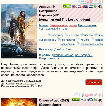
смотреть
инте
41
Аквамен И
Ray
Потерянное
Царство
(2023)
(
Aquaman And The Lost Kingdom
)
Боевик
,
Зарубежный фильм
,
Приключения
,
Фантастика
,
Фэнтези
HD 2160р
,
HD 1080
,
HD 720
,
Про
супергероев
,
Про пиратов
,
Комикс
,
Маги и
Волшебники
,
Сверхспособности
Режиссер
:
Джеймс Ван
В ролях
:
Джейсон Момоа
,
Бен Аффлек
,
Патрик Уилсон
Над Атлантидой нависла новая угроза, способная привести к
необратимой катастрофе. Даже Аквамен не сможет справиться в
одиночку – ему предстоит заключить неожиданный союз ради
спасения своего королевства.
Дата выхода фильма: 20.12.2023
Скачать
Дата добавления: 24.01.2024
Последнее обновление: 13.11.2024
смотреть
инте
48
Оппенгеймер
(2023)
Ray
(
Oppenheimer
)