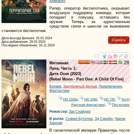
Хемсворт
Рипер, оператор беспилотника, оказывает
воздушную поддержку команде, которая
попадает в ловушку, оставшись без
оружия. Теперь их единственным
средством связи и шансом на выживание
становится беспилотник.
Дата выхода фильма: 25.01.2024
Скачать
Дата добавления: 29.02.2024
Последнее обновление: 16.11.2024
смотреть
инте
28
Мятежная
HD
Луна, Часть 1:
Дитя Огня
(2023)
(
Rebel Moon - Part One: A Child Of Fire
)
Боевик
,
Зарубежный фильм
,
Приключения
,
Фантастика
HD 2160р
,
HD 1080
,
HD 720
,
Sci-Fi
(Научная фантастика)
,
Про космос
Режиссер
:
Зак Снайдер
В ролях
:
София Бутелла
,
Эд Скрейн
,
Чарли
Ханнэм
В галактической империи Праматерь после