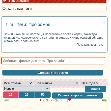
Про зомби
Остальные теги
film | Теги: Про зомби
Зомби – ожившие мертвецы, восставшие после смерти, зачастую
лишившись человеческого сознания и ведомых лишь жаждой убивать
и пожирать плоть живых. …
Показать весь текст
Фильмы
/ Про зомби
Поиск
15
25
50
Скрывать просмотренные
1
2
3
· · ·
34