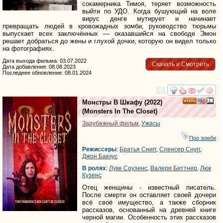
сокамерника Тимоя, теряет возможность
выйти по УДО. Когда бушующий на воле
вирус денге мутирует и начинает
превращать людей в кровожадных зомби, руководство тюрьмы
выпускает всех заключённых — оказавшийся на свободе Эмон
решает добраться до жены и глухой дочки, которую он видел только
на фотографиях.
Дата выхода фильма: 03.07.2022
Скачать и Смотреть
Дата добавления: 08.08.2023
Последнее обновление: 08.01.2024
смотреть
инте
Монстры В Шкафу
(2022)
(
Monsters In The Closet
)
Зарубежный фильм
,
Ужасы
Про зомби
Режиссеры
:
Братья Снигг
,
Спенcер Снyгг
,
Джон Бакчус
В ролях
:
Луке Cоузенс
,
Валери Биттнер
,
Люк
Кузенс
Отец женщины - известный писатель.
После смерти он оставляет своей дочери
всё своё имущество, а также сборник
рассказов, основанный на древней книге
черной магии. Особенность этих рассказов