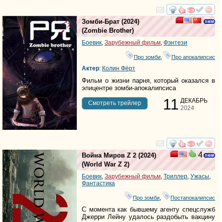
смотреть
инте
Зомби-Брат
(2024)
(
Zombie Brother
)
Боевик
,
Зарубежный фильм
,
Фэнтези
Про зомби
,
Про апокалипсис
Актер
:
Колин Фёрт
Фильм о жизни парня, который оказался в
эпицентре зомби-апокалипсиса
11
ДЕКАБРЬ
Cмотреть трейлер
2024
смотреть
инте
4
Война Миров Z 2
(2024)
(
World War Z 2
)
Боевик
,
Зарубежный фильм
,
Триллер
,
Ужасы
,
Фантастика
Про зомби
,
Постапокалипсис
С момента как бывшему агенту спецслужб
Джерри Лейну удалось раздобыть вакцину