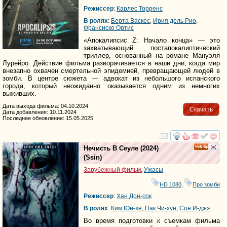
Режиссер
:
Карлес Торренс
В ролях
:
Берта Васкес
,
Ирия дель Рио
,
Франсиско Ортис
«Апокалипсис Z: Начало конца» — это
захватывающий постапокалиптический
триллер, основанный на романе Мануэля
Лурейро. Действие фильма разворачивается в наши дни, когда мир
внезапно охвачен смертельной эпидемией, превращающей людей в
зомби. В центре сюжета — адвокат из небольшого испанского
города, который неожиданно оказывается одним из немногих
выживших.
Дата выхода фильма: 04.10.2024
Скачать
Дата добавления: 10.11.2024
Последнее обновление: 15.05.2025
смотреть
инте
Нечисть В Сеуле
(2024)
(
Ssin
)
Зарубежный фильм
,
Ужасы
HD 1080
,
Про зомби
Режиссер
:
Хан Дон-сок
В ролях
:
Ким Юн-хе
,
Пак Чи-хун
,
Сон И-джэ
Во время подготовки к съемкам фильма