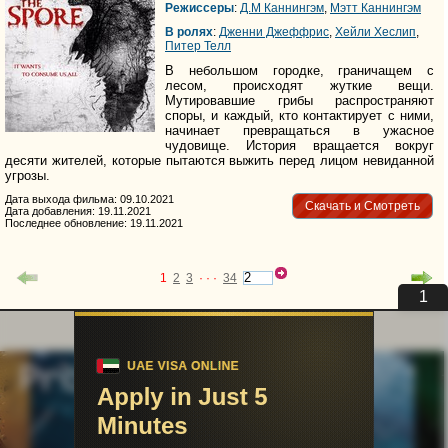
Режиссеры
:
Д.М Каннингэм
,
Мэтт Каннингэм
В ролях
:
Дженни Джеффрис
,
Хейли Хеслип
,
Питер Телл
В небольшом городке, граничащем с
лесом, происходят жуткие вещи.
Мутировавшие грибы распространяют
споры, и каждый, кто контактирует с ними,
начинает превращаться в ужасное
чудовище. История вращается вокруг
десяти жителей, которые пытаются выжить перед лицом невиданной
угрозы.
Дата выхода фильма: 09.10.2021
Скачать и Смотреть
Дата добавления: 19.11.2021
Последнее обновление: 19.11.2021
1
2
3
· · ·
34
uvu@uvuvu.ru
Партнёры
Для правообладателей