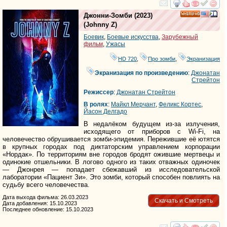
смотреть
инте
Джонни-Зомби
(2023)
HD
(
Johnny Z
)
Боевик
,
Боевые искусства
,
Зарубежный
фильм
,
Ужасы
HD 720
,
Про зомби
,
Экранизация
Экранизация по произведению
:
Джонатан
Стрейтон
Режиссер
:
Джонатан Стрейтон
В ролях
:
Майкл Мерчант
,
Феликс Кортес
,
Йасон Делгадо
В недалёком будущем из-за излучения,
исходящего от приборов с Wi-Fi, на
человечество обрушивается зомби-эпидемия. Пережившие её ютятся
в крупных городах под диктаторским управлением корпорации
«Нордак». По территориям вне городов бродят ожившие мертвецы и
одинокие отшельники. В логово одного из таких отважных одиночек
— Джонрея — попадает сбежавший из исследовательской
лаборатории «Пациент Зи». Это зомби, который способен повлиять на
судьбу всего человечества.
Дата выхода фильма: 26.03.2023
Скачать и Смотреть
Дата добавления: 15.10.2023
Последнее обновление: 15.10.2023