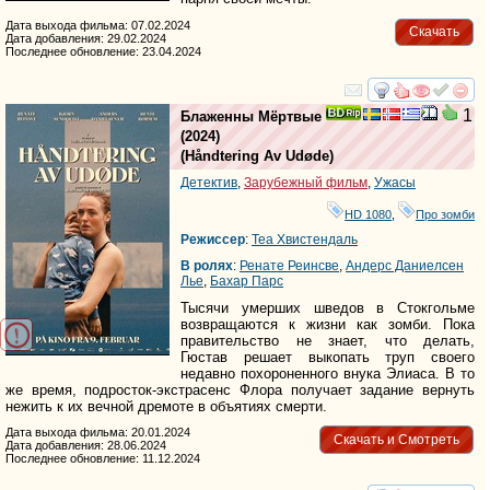
Дата выхода фильма: 07.02.2024
Скачать
Дата добавления: 29.02.2024
Последнее обновление: 23.04.2024
смотреть
инте
1
Блаженны Мёртвые
(2024)
(
Håndtering Av Udøde
)
Детектив
,
Зарубежный фильм
,
Ужасы
HD 1080
,
Про зомби
Режиссер
:
Теа Хвистендаль
В ролях
:
Ренате Реинсве
,
Андерс Даниелсен
Лье
,
Бахар Парс
Тысячи умерших шведов в Стокгольме
возвращаются к жизни как зомби. Пока
правительство не знает, что делать,
Гюстав решает выкопать труп своего
недавно похороненного внука Элиаса. В то
же время, подросток-экстрасенс Флора получает задание вернуть
нежить к их вечной дремоте в объятиях смерти.
Дата выхода фильма: 20.01.2024
Скачать и Смотреть
Дата добавления: 28.06.2024
Последнее обновление: 11.12.2024