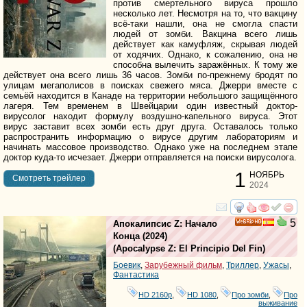
против смертельного вируса прошло
несколько лет. Несмотря на то, что вакцину
всё-таки нашли, она не смогла спасти
людей от зомби. Вакцина всего лишь
действует как камуфляж, скрывая людей
от ходячих. Однако, к сожалению, она не
способна вылечить заражённых. К тому же
действует она всего лишь 36 часов. Зомби по-прежнему бродят по
улицам мегаполисов в поисках свежего мяса. Джерри вместе с
семьёй находится в Канаде на территории небольшого защищённого
лагеря. Тем временем в Швейцарии один известный доктор-
вирусолог находит формулу воздушно-капельного вируса. Этот
вирус заставит всех зомби есть друг друга. Оставалось только
распространить информацию о вирусе другим лабораториям и
начинать массовое производство. Однако уже на последнем этапе
доктор куда-то исчезает. Джерри отправляется на поиски вирусолога.
1
НОЯБРЬ
Cмотреть трейлер
2024
смотреть
инте
5
Апокалипсис Z: Начало
HD
Конца
(2024)
(
Apocalypse Z: El Principio Del Fin
)
Боевик
,
Зарубежный фильм
,
Триллер
,
Ужасы
,
Фантастика
HD 2160р
,
HD 1080
,
Про зомби
,
Про
выживание