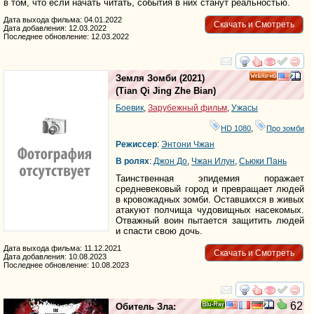
в том, что если начать читать, события в них станут реальностью.
Дата выхода фильма: 04.01.2022
Скачать и Смотреть
Дата добавления: 12.03.2022
Последнее обновление: 12.03.2022
смотреть
инте
Земля Зомби
(2021)
HD
(
Tian Qi Jing Zhe Bian
)
Боевик
,
Зарубежный фильм
,
Ужасы
HD 1080
,
Про зомби
Режиссер
:
Энтони Чжан
В ролях
:
Джон До
,
Чжан Илун
,
Сьюки Пань
Таинственная эпидемия поражает
средневековый город и превращает людей
в кровожадных зомби. Оставшихся в живых
атакуют полчища чудовищных насекомых.
Отважный воин пытается защитить людей
и спасти свою дочь.
Дата выхода фильма: 11.12.2021
Скачать и Смотреть
Дата добавления: 10.08.2023
Последнее обновление: 10.08.2023
смотреть
инте
62
Обитель Зла:
Ray