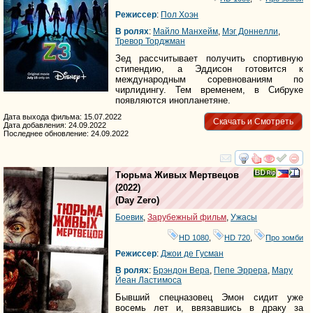
Режиссер
:
Пол Хоэн
В ролях
:
Майло Манхейм
,
Мэг Доннелли
,
Тревор Торджман
Зед рассчитывает получить спортивную
стипендию, а Эддисон готовится к
международным соревнованиям по
чирлидингу. Тем временем, в Сибруке
появляются инопланетяне.
Дата выхода фильма: 15.07.2022
Скачать и Смотреть
Дата добавления: 24.09.2022
Последнее обновление: 24.09.2022
смотреть
инте
Тюрьма Живых Мертвецов
(2022)
(
Day Zero
)
Боевик
,
Зарубежный фильм
,
Ужасы
HD 1080
,
HD 720
,
Про зомби
Режиссер
:
Джои де Гусман
В ролях
:
Брэндон Вера
,
Пепе Эррера
,
Марy
Йеан Ластимоса
Бывший спецназовец Эмон сидит уже
восемь лет и, ввязавшись в драку за