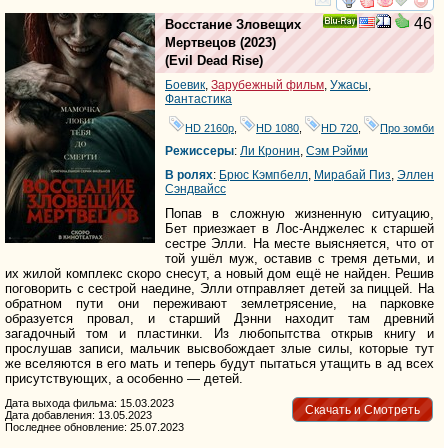
смотреть
инте
46
Восстание Зловещих
Ray
Мертвецов
(2023)
(
Evil Dead Rise
)
Боевик
,
Зарубежный фильм
,
Ужасы
,
Фантастика
HD 2160р
,
HD 1080
,
HD 720
,
Про зомби
Режиссеры
:
Ли Кронин
,
Сэм Рэйми
В ролях
:
Брюс Кэмпбелл
,
Мирабай Пиз
,
Эллен
Сэндвайсс
Попав в сложную жизненную ситуацию,
Бет приезжает в Лос-Анджелес к старшей
сестре Элли. На месте выясняется, что от
той ушёл муж, оставив с тремя детьми, и
их жилой комплекс скоро снесут, а новый дом ещё не найден. Решив
поговорить с сестрой наедине, Элли отправляет детей за пиццей. На
обратном пути они переживают землетрясение, на парковке
образуется провал, и старший Дэнни находит там древний
загадочный том и пластинки. Из любопытства открыв книгу и
прослушав записи, мальчик высвобождает злые силы, которые тут
же вселяются в его мать и теперь будут пытаться утащить в ад всех
присутствующих, а особенно — детей.
Дата выхода фильма: 15.03.2023
Скачать и Смотреть
Дата добавления: 13.05.2023
Последнее обновление: 25.07.2023