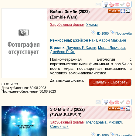
смотреть
инте
Войны Зомби
(2023)
HD
(
Zombie Wars
)
Зарубежный фильм
,
Ужасы
HD 1080
,
Про зомби
Режиссеры
:
Джейсон Райт
,
Аарон МакКанн
В ролях
:
Лоуренс Р. Харви
,
Меган Локхёрст
,
Джейсон Райт
Полнометражная антология с
короткометражными фильмами о зомби со
всего мира, посвященная выживанию в
условиях зомби-апокалипсиса.
Дата выхода фильма:
Скачать и Смотреть
01.01.2023
Дата добавления: 30.08.2023
Последнее обновление: 30.08.2023
смотреть
инте
З-О-М-Б-И 3
(2022)
HD
(
Z-O-M-B-I-E-S 3
)
Зарубежный фильм
,
Мелодрама
,
Мюзикл
,
Семейный
HD 1080
,
Про зомби