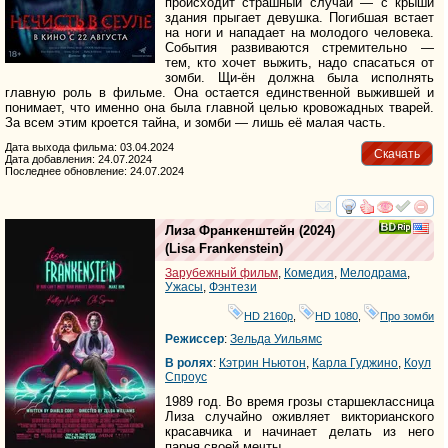
происходит страшный случай — с крыши
здания прыгает девушка. Погибшая встает
на ноги и нападает на молодого человека.
События развиваются стремительно —
тем, кто хочет выжить, надо спасаться от
зомби. Щи-ён должна была исполнять
главную роль в фильме. Она остается единственной выжившей и
понимает, что именно она была главной целью кровожадных тварей.
За всем этим кроется тайна, и зомби — лишь её малая часть.
Дата выхода фильма: 03.04.2024
Скачать
Дата добавления: 24.07.2024
Последнее обновление: 24.07.2024
смотреть
инте
Лиза Франкенштейн
(2024)
(
Lisa Frankenstein
)
Зарубежный фильм
,
Комедия
,
Мелодрама
,
Ужасы
,
Фэнтези
HD 2160р
,
HD 1080
,
Про зомби
Режиссер
:
Зельда Уильямс
В ролях
:
Кэтрин Ньютон
,
Карла Гуджино
,
Коул
Спроус
1989 год. Во время грозы старшеклассница
Лиза случайно оживляет викторианского
красавчика и начинает делать из него
парня своей мечты.