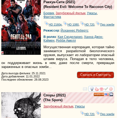
Раккун-Сити
(2021)
(
Resident Evil: Welcome To Raccoon City
)
Боевик
,
Зарубежный фильм
,
Ужасы
,
Фантастика
HD 2160р
,
HD 1080
,
HD 720
,
Про зомби
Режиссер
:
Йоханнес Робертс
В ролях
:
Кая Скоделарио
,
Ханна Джон-
Кэймен
,
Робби Амелл
Могущественная корпорация, которая тайно
занимается разработкой биологического
оружия, выпускает из лаборатории опасный
штамм вируса. Попадая в тело человека,
он поддерживает жизнь в нем, даже после смерти, превращая
зараженных в опасных зомби...
Дата выхода фильма: 25.11.2021
Скачать и Смотреть
Дата добавления: 11.01.2022
Последнее обновление: 28.08.2023
смотреть
инте
Споры
(2021)
HD
(
The Spore
)
Зарубежный фильм
,
Ужасы
HD 720
,
Про зомби