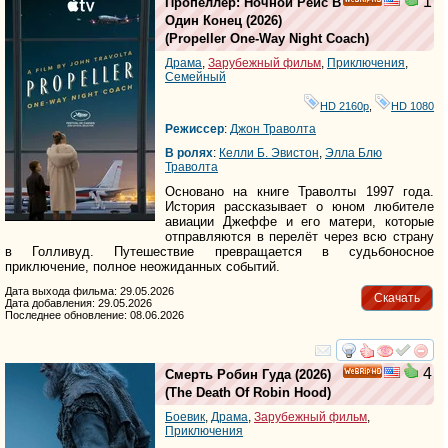
1
Пропеллер: Ночной Рейс В
HD
Один Конец
(2026)
(
Propeller One-Way Night Coach
)
Драма
,
Зарубежный фильм
,
Приключения
,
Семейный
HD 2160р
,
HD 1080
Режиссер
:
Джон Траволта
В ролях
:
Келли Б. Эвистон
,
Элла Блю
Траволта
Основано на книге Траволты 1997 года.
История рассказывает о юном любителе
авиации Джеффе и его матери, которые
отправляются в перелёт через всю страну
в Голливуд. Путешествие превращается в судьбоносное
приключение, полное неожиданных событий.
Дата выхода фильма: 29.05.2026
Скачать
Дата добавления: 29.05.2026
Последнее обновление: 08.06.2026
смотреть
инте
4
Смерть Робин Гуда
(2026)
HD
(
The Death Of Robin Hood
)
Боевик
,
Драма
,
Зарубежный фильм
,
Приключения