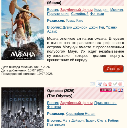
(
Moana
)
Боевик
,
Зарубежный фильм
,
Комедия
,
Мюзикл
,
Приключения
,
Семейный
,
Фэнтези
Режиссер
:
Томас Каил
В ролях
:
Дуэйн Джонсон
,
Джон Туи
,
Фрэнки
Адамс
Моана откликается на зов океана. Впервые
в жизни она отправляется за риф своего
острова Мотунуи вместе с прославленным
полубогом Мауи. Их ждёт незабываемое
путешествие, которое должно вернуть
процветание её народу.
Дата выхода фильма: 08.07.2026
Скачать
Дата добавления: 10.07.2026
Последнее обновление: 10.07.2026
смотреть
инте
Одиссея
(2026)
(
The Odyssey
)
Боевик
,
Зарубежный фильм
,
Приключения
,
Фэнтези
Режиссер
:
Кристофер Нолан
В ролях
:
Мэтт Дэймон
,
Трэвис Скотт
,
Роберт
Паттинсон