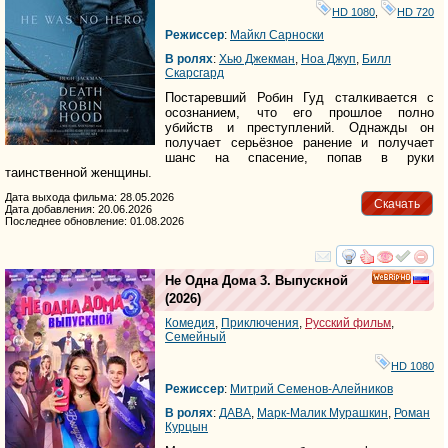
HD 1080
,
HD 720
Режиссер
:
Майкл Сарноски
В ролях
:
Хью Джекман
,
Ноа Джуп
,
Билл
Скарсгард
Постаревший Робин Гуд сталкивается с
осознанием, что его прошлое полно
убийств и преступлений. Однажды он
получает серьёзное ранение и получает
шанс на спасение, попав в руки
таинственной женщины.
Дата выхода фильма: 28.05.2026
Скачать
Дата добавления: 20.06.2026
Последнее обновление: 01.08.2026
смотреть
инте
Не Одна Дома 3. Выпускной
HD
(2026)
Комедия
,
Приключения
,
Русский фильм
,
Семейный
HD 1080
Режиссер
:
Митрий Семенов-Алейников
В ролях
:
ДАВА
,
Марк-Малик Мурашкин
,
Роман
Курцын