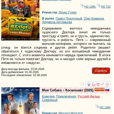
HD 1080
,
HD 720
Режиссер
:
Денис Гуляр
В ролях
:
Павел Прилучный
,
Олег Комаров
,
Людмила Артемьева
Содержимое желтого чемоданчика
чудесного Доктора лечит не только
простуду и грипп, но и грусть, одиночество,
трусость и робость. Петя — современный
мальчик-затворник, которого не выгнать на
улицу, он боится социума и других ребят. Родители решают
обратиться к чудесному Доктору, но его волшебный чемоданчик
похищают. С этого момента начинается череда приключений. В итоге
Петя не только помогает Доктору, но и находит себе верных друзей и
избавляется от «недуга».
Дата выхода фильма: 23.04.2026
Скачать
Дата добавления: 01.06.2026
Последнее обновление: 02.06.2026
смотреть
инте
Моя Собака – Космонавт
(2026)
HD
Комедия
,
Приключения
,
Русский фильм
,
Семейный
HD 1080
Режиссер
:
Михаил Морсков