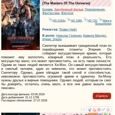
(
The Masters Of The Universe
)
Боевик
,
Зарубежный фильм
,
Приключения
,
Фантастика
,
Фэнтези
HD 2160р
,
HD 1080
,
HD 720
,
Маги и
Волшебники
Режиссер
:
Трэвис Найт
В ролях
:
Николас Галицин
,
Камила Мендес
,
Идрис Эльба
Скелетор вынашивает грандиозный план по
порабощению планеты Этерния. Он
собирает могущественную армию, которая
поможет ему воплотить коварный план в реальность. Его
могуществу мало, кто может противостоять, но есть такие личности.
Одним из таких людей является Хи-Мэн. Он самый могущественный
и смелый человек, один из немногих, кто может противостоять
Скелетору. Однако, даже обладая такой силой и способностью,
невозможно противостоять огромной армии в одиночку. Хи-Мэну
нужны друзья и верные помощники. Однако людей, которым он смог
бы доверять, осталось очень мало, и все они давно вышли «на
пенсию».
Дата выхода фильма: 03.06.2026
Скачать
Дата добавления: 31.12.1799
Последнее обновление: 27.07.2026
смотреть
инте