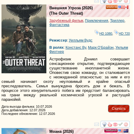
смотреть
инте
Внешняя Угроза
(2026)
HD
(
The Outer Threat
)
Зарубежный фильм
,
Приключения
,
Триллер
,
Фантастика
HD 1080
,
HD 720
Режиссер
:
Уилльям Вудс
В ролях
:
Констанс Ву
,
Марк О’Брайэн
,
Уильям
Фихтнер
Астрофизик Дэниел совершает
сенсационное открытие, подтверждающее
существование инопланетной жизни.
Оповестив свою команду, он сталкивается
с неожиданной опасностью: за ним и его
семьей начинает охоту неуловимый и крайне опасный
преследователь. Семья вынуждена бросить дом и бежать. В
процессе этого изнурительного побега им предстоит балансировать
на грани между реальной космической угрозой и растущей
паранойей.
Дата выхода фильма: 10.07.2026
Скачать
Дата добавления: 12.07.2026
Последнее обновление: 12.07.2026
смотреть
инте
Моана
(2026)