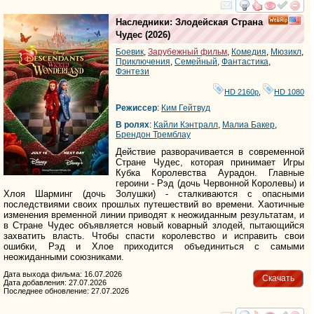
смотреть
инте
Наследники: Злодейская Страна
Чудес
(2026)
Боевик
,
Зарубежный фильм
,
Комедия
,
Мюзикл
,
Приключения
,
Семейный
,
Фантастика
,
Фэнтези
HD 2160р
,
HD 1080
Режиссер
:
Ким Гейтвуд
В ролях
:
Кайли Кэнтралл
,
Малиа Бакер
,
Брендон Тремблаy
Действие разворачивается в современной
Стране Чудес, которая принимает Игры
Кубка Королевства Аурадон. Главные
героини - Рэд (дочь Червонной Королевы) и
Хлоя Шарминг (дочь Золушки) - сталкиваются с опасными
последствиями своих прошлых путешествий во времени. Хаотичные
изменения временной линии приводят к неожиданным результатам, и
в Стране Чудес объявляется новый коварный злодей, пытающийся
захватить власть. Чтобы спасти королевство и исправить свои
ошибки, Рэд и Хлое приходится объединиться с самыми
неожиданными союзниками.
Дата выхода фильма: 16.07.2026
Скачать
Дата добавления: 27.07.2026
Последнее обновление: 27.07.2026