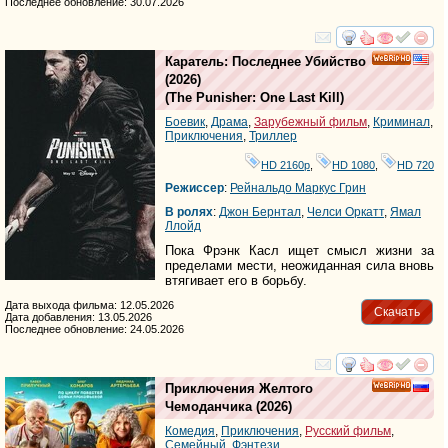
Последнее обновление: 30.07.2026
смотреть
инте
Каратель: Последнее Убийство
HD
(2026)
(
The Punisher: One Last Kill
)
Боевик
,
Драма
,
Зарубежный фильм
,
Криминал
,
Приключения
,
Триллер
HD 2160р
,
HD 1080
,
HD 720
Режиссер
:
Рейнальдо Маркус Грин
В ролях
:
Джон Бернтал
,
Челси Оркатт
,
Ямал
Ллойд
Пока Фрэнк Касл ищет смысл жизни за
пределами мести, неожиданная сила вновь
втягивает его в борьбу.
Дата выхода фильма: 12.05.2026
Скачать
Дата добавления: 13.05.2026
Последнее обновление: 24.05.2026
смотреть
инте
Приключения Желтого
HD
Чемоданчика
(2026)
Комедия
,
Приключения
,
Русский фильм
,
Семейный
,
Фэнтези