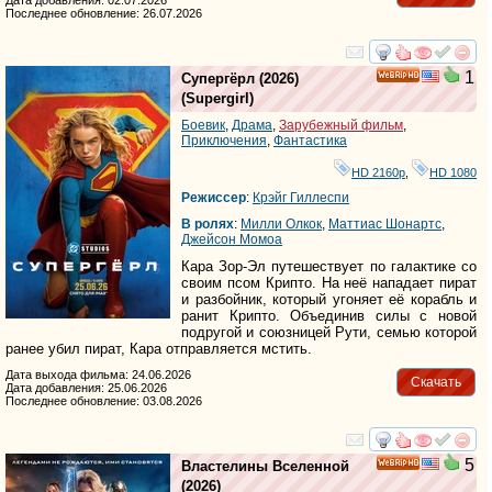
Последнее обновление: 26.07.2026
смотреть
инте
1
Супергёрл
(2026)
HD
(
Supergirl
)
Боевик
,
Драма
,
Зарубежный фильм
,
Приключения
,
Фантастика
HD 2160р
,
HD 1080
Режиссер
:
Крэйг Гиллеспи
В ролях
:
Милли Олкок
,
Маттиас Шонартс
,
Джейсон Момоа
Кара Зор-Эл путешествует по галактике со
своим псом Крипто. На неё нападает пират
и разбойник, который угоняет её корабль и
ранит Крипто. Объединив силы с новой
подругой и союзницей Рути, семью которой
ранее убил пират, Кара отправляется мстить.
Дата выхода фильма: 24.06.2026
Скачать
Дата добавления: 25.06.2026
Последнее обновление: 03.08.2026
смотреть
инте
5
Властелины Вселенной
HD
(2026)