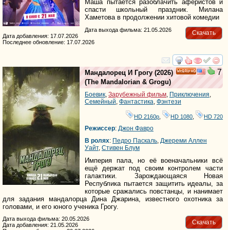
Маша пытается разоблачить аферистов и
спасти школьный праздник. Милана
Хаметова в продолжении хитовой комедии
Дата выхода фильма: 21.05.2026
Скачать
Дата добавления: 17.07.2026
Последнее обновление: 17.07.2026
смотреть
инте
7
Мандалорец И Грогу
(2026)
HD
(
The Mandalorian & Grogu
)
Боевик
,
Зарубежный фильм
,
Приключения
,
Семейный
,
Фантастика
,
Фэнтези
HD 2160р
,
HD 1080
,
HD 720
Режиссер
:
Джон Фавро
В ролях
:
Педро Паскаль
,
Джереми Аллен
Уайт
,
Стивен Блум
Империя пала, но её военачальники всё
ещё держат под своим контролем части
галактики. Зарождающаяся Новая
Республика пытается защитить идеалы, за
которые сражались повстанцы, и нанимает
для задания мандалорца Дина Джарина, известного охотника за
головами, и его юного ученика Грогу.
Дата выхода фильма: 20.05.2026
Скачать
Дата добавления: 21.05.2026