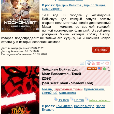
В ролях
:
Дмитрий Калихов
,
Кирилл Зайцев
,
Ольга Лерман
1960 год. В городке у космодрома
Байконур, где каждый запуск ракеты
озаряет небо мечтами, живёт десятилетний
Миша — мальчик со светлой головой,
полной космических фантазий. В свой день
рождения Миша находит собаку Белку,
которая предопределит не только его судьбу, но и напишет новую
страницу в истории освоения космоса.
Дата выхода фильма: 09.04.2026
Скачать
Дата добавления: 16.05.2026
Последнее обновление: 16.05.2026
смотреть
инте
1
Звёздные Войны. Дарт
HD
Мол: Повелитель Теней
(2026)
(
Star Wars: Maul - Shadow Lord
)
Боевик
,
Зарубежный фильм
,
Приключения
,
Семейный
,
Фантастика
HD 1080
,
HD 720
,
to be continued...
В ролях
:
Сэм Уитвер
,
Вагнер Моура
,
Чарли
Бушнелл