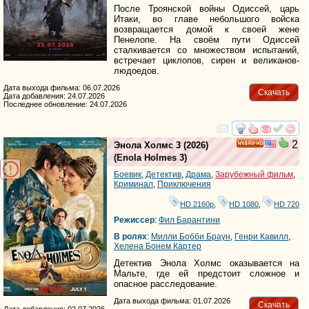
После Троянской войны Одиссей, царь
Итаки, во главе небольшого войска
возвращается домой к своей жене
Пенелопе. На своём пути Одиссей
сталкивается со множеством испытаний,
встречает циклопов, сирен и великанов-
людоедов.
Дата выхода фильма: 06.07.2026
Скачать
Дата добавления: 24.07.2026
Последнее обновление: 24.07.2026
смотреть
инте
2
Энола Холмс 3
(2026)
HD
(
Enola Holmes 3
)
Боевик
,
Детектив
,
Драма
,
Зарубежный фильм
,
Криминал
,
Приключения
HD 2160р
,
HD 1080
,
HD 720
Режиссер
:
Фил Барантини
В ролях
:
Милли Бобби Браун
,
Генри Кавилл
,
Хелена Бонем Картер
Детектив Энола Холмс оказывается на
Мальте, где ей предстоит сложное и
опасное расследование.
Дата выхода фильма: 01.07.2026
Скачать
Дата добавления: 02.07.2026