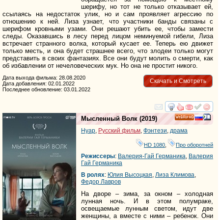
шерифу, но тот не только отказывает ей,
ссылаясь на недостаток улик, но и сам проявляет агрессию по
отношению к ней. Лиза узнает, что участники банды связаны с
шерифом кровными узами. Они решают убить ее, чтобы замести
следы. Оказавшись в лесу перед лицом неминуемой гибели, Лиза
встречает странного волка, который кусает ее. Теперь ею движет
только месть, и она будет страшнее всего, что злодеи только могут
представить в своих фантазиях. Все они будут молить о смерти, как
об избавлении от нечеловеческих мук. Но она не простит никого.
Дата выхода фильма: 28.08.2020
Скачать и Смотреть
Дата добавления: 02.01.2022
Последнее обновление: 03.01.2022
смотреть
инте
Мысленный Волк
(2019)
HD
Нуар
,
Русский фильм
,
Фэнтези
,
драма
HD 1080
,
Про оборотней
Режиссеры
:
Валерия-Гай Германика
,
Валерия
Гай Германика
В ролях
:
Юлия Высоцкая
,
Лиза Климова
,
Федор Лавров
На дворе – зима, за окном – холодная
лунная ночь. И в этом полумраке,
освещаемые лунным светом, идут две
женщины, а вместе с ними – ребенок. Они