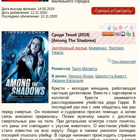
маленького городка.
Дата выхода фильма: 14.05.2019
Скачать и Смотреть
Дата добавления: 12.11.2020
Последнее обновление: 12.11.2020
смотреть
инте
1
Среди Теней
(2019)
HD
(
Among The Shadows
)
Зарубежный фильм
,
Криминал
,
Триллер
,
Ужасы
Про оборотней
Режиссер
:
Тьяго Мескита
В ролях
:
Линдси Лохан
,
Шарлотта Бекетт
,
Джанни Капальди
Кристи – молодая женщина, работающая
частным детективом. Вместе с партнёром и
коллегой Кристи занимается
расследованием убийства дяди Гарри. В
последний раз она с ним общалась как раз
перед смертью. Он позвонил и судорожно просил помощи, а затем
связь внезапно прервалась. Позже мужчину нашли с десятком
смертельных ран на теле. При детальном осмотре стало понятно,
что раны эти совпадают с укусом животного. О жестоком убийстве
стало известно на всю округу. Люди в панике умоляли полицию
поскорей отыскать убийцу. В городе начинают происходить странные
события. Кристи пытается найти хоть какие-нибудь зацепки, а затем