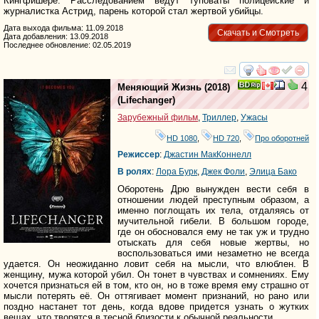
Кингфишере. Расследованием ведут туповаты полицейские и
журналистка Астрид, парень которой стал жертвой убийцы.
Дата выхода фильма: 11.09.2018
Скачать и Смотреть
Дата добавления: 13.09.2018
Последнее обновление: 02.05.2019
смотреть
инте
4
Меняющий Жизнь
(2018)
(
Lifechanger
)
Зарубежный фильм
,
Триллер
,
Ужасы
HD 1080
,
HD 720
,
Про оборотней
Режиссер
:
Джастин МакКоннелл
В ролях
:
Лора Бурк
,
Джек Фоли
,
Элица Бако
Оборотень Дрю вынужден вести себя в
отношении людей преступным образом, а
именно поглощать их тела, отдаляясь от
мучительной гибели. В большом городе,
где он обосновался ему не так уж и трудно
отыскать для себя новые жертвы, но
воспользоваться ими незаметно не всегда
удается. Он неожиданно ловит себя на мысли, что влюблен. В
женщину, мужа которой убил. Он тонет в чувствах и сомнениях. Ему
хочется признаться ей в том, кто он, но в тоже время ему страшно от
мысли потерять её. Он оттягивает момент признаний, но рано или
поздно настанет тот день, когда вдове придется узнать о жутких
вещах, что творятся в тесной близости к обычной реальности.