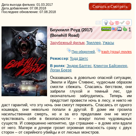
Дата выхода фильма: 01.03.2017
Скачать и Смотреть
Дата добавления: 07.08.2018
Последнее обновление: 07.08.2018
смотреть
инте
1
Боунхилл Роуд
(2017)
(
Bonehill Road
)
Зарубежный фильм
,
Триллер
,
Ужасы
Про оборотней
,
trash (трэш) movies
Режиссер
:
Тодд Шитс
В ролях
:
Эндрю Балтес
,
Клинтон Байсингер
,
Логан Боезе
Оказавшись в довольно опасной ситуации,
Эмили и Иден Стивенс, чудесным образом
смогли сбежать. Спасаясь бегством, они
забрели глухой и темный лес, где
окончательно заблудились. Теперь им
предстоит провести ночь в лесу, и никто не
даст гарантий, что эту ночь они смогут пережить. Спасаясь от одного
кошмара, они невольно попали в другой. В доме им грозила
насильственная смерть, но и за его пределами они не могут
чувствовать себя в безопасности – вокруг полно чудовищных
существ. И совершенно непонятно, где страшнее – в доме или вдали
от него. Матери и дочери грозит огромная опасность сразу с двух
сторон – от серийного убийцы и от лесных монстров.