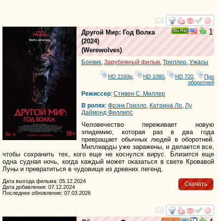
смотреть
инте
1
Другой Мир: Год Волка
Ray
(2024)
(
Werewolves
)
Боевик
,
Зарубежный фильм
,
Триллер
,
Ужасы
HD 2160р
,
HD 1080
,
HD 720
,
Про
оборотней
Режиссер
:
Стивен С. Миллер
В ролях
:
Фрэнк Грилло
,
Катрина Ло
,
Лу
Даймонд Филлипс
Человечество переживает новую
эпидемию, которая раз в два года
превращает обычных людей в оборотней.
Миллиарды уже заражены, и делается все,
чтобы сохранить тех, кого еще не коснулся вирус. Близится еще
одна судная ночь, когда каждый может оказаться в свете Кровавой
Луны и превратиться в чудовище из древних легенд.
Дата выхода фильма: 05.12.2024
Скачать
Дата добавления: 07.12.2024
Последнее обновление: 07.03.2026
смотреть
инте