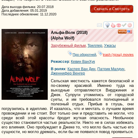
Дата выхода фильма: 20.07.2018
Скачать и Смотреть
Дата добавления: 05.01.2019
Последнее обновление: 11.12.2020
смотреть
инте
Альфа-Волк
(2018)
(
Alpha Wolf
)
Зарубежный фильм
,
Триллер
,
Ужасы
Про оборотней
,
trash (трэш) movies
Режиссер
:
Кевин ВанХук
В ролях
:
Каспер Ван Дин
,
Патрик Малдун
,
Дженнифер Венгер
Сельская местность кажется безопасной и
по-своему красивой. Именно туда на
выходные отправляются Вирджиния и
Джек. Супруги утомились от городской
суеты, и им требовался полноценный и
полезный отдых. Прибыв в глушь, они
погрузились в идиллию. И казалось, что и мечтать о лучшем время
провождении и не стоит. Вот только они и представить не могли, что
среди всей этой красоты бродит жуткая опасность. Необычное
существо становится частью реальности. Никто не в силах избежать
его влияния. Оно пробуждает в Джеке то, что могло быть частью его
сущности, но могло дремать, если бы не появился повод проявиться.