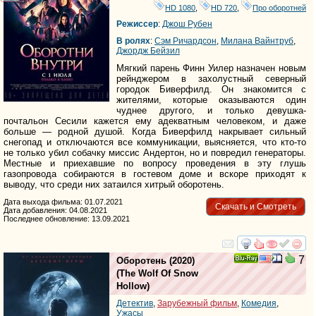
HD 1080
,
HD 720
,
Про оборотней
Режиссер
:
Джош Рубен
В ролях
:
Сэм Ричардсон
,
Милана Вайнтруб
,
Джордж Бейзил
Мягкий парень Финн Уилер назначен новым
рейнджером в захолустный северный
городок Биверфилд. Он знакомится с
жителями, которые оказываются один
чуднее другого, и только девушка-
почтальон Сесили кажется ему адекватным человеком, и даже
больше — родной душой. Когда Биверфилд накрывает сильный
снегопад и отключаются все коммуникации, выясняется, что кто-то
не только убил собачку миссис Андертон, но и повредил генераторы.
Местные и приехавшие по вопросу проведения в эту глушь
газопровода собираются в гостевом доме и вскоре приходят к
выводу, что среди них затаился хитрый оборотень.
Дата выхода фильма: 01.07.2021
Скачать и Смотреть
Дата добавления: 04.08.2021
Последнее обновление: 13.09.2021
смотреть
инте
7
Оборотень
(2020)
Ray
(
The Wolf Of Snow
Hollow
)
Детектив
,
Зарубежный фильм
,
Комедия
,
Ужасы