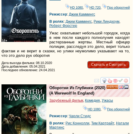
HD 1080
,
HD 720
,
Про оборотней
Режиссер
:
Джим Каммингс
В ролях
:
Джим Каммингс
,
Рики Линдхоум
,
Роберт Форстер
Ужас охватывает небольшой городок, когда
в нем после каждого полнолуния находят
растерзанные жертвы. Местный офицер
полиции, расследуя это дело, верит только
фактам и не верит в сказки, но улики неумолимо указывают на то,
что это дело рук оборотня
Дата выхода фильма: 08.10.2020
Скачать и Смотреть
Дата добавления: 05.04.2021
Последнее обновление: 24.04.2021
смотреть
инте
Оборотни Из Глубинки
(2020)
HD
(
A Werewolf In England
)
Зарубежный фильм
,
Комедия
,
Ужасы
HD 1080
,
Про оборотней
Режиссер
:
Чарли Стидс
В ролях
:
Рис Коннолли
,
Тим Картрайт
,
Натали
Мартинс