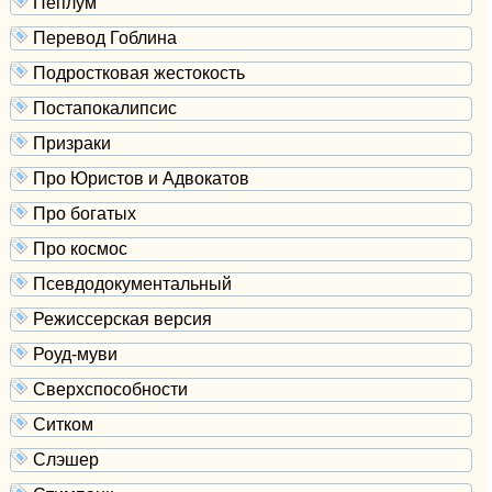
Пеплум
Перевод Гоблина
Подростковая жестокость
Постапокалипсис
Призраки
Про Юристов и Адвокатов
Про богатых
Про космос
Псевдодокументальный
Режиссерская версия
Роуд-муви
Сверхспособности
Ситком
Слэшер