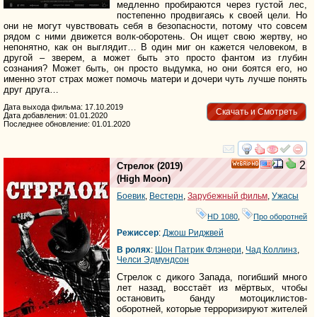
медленно пробираются через густой лес,
постепенно продвигаясь к своей цели. Но
они не могут чувствовать себя в безопасности, потому что совсем
рядом с ними движется волк-оборотень. Он ищет свою жертву, но
непонятно, как он выглядит… В один миг он кажется человеком, в
другой – зверем, а может быть это просто фантом из глубин
сознания? Может быть, он просто выдумка, но они боятся его, но
именно этот страх может помочь матери и дочери чуть лучше понять
друг друга…
Дата выхода фильма: 17.10.2019
Скачать и Смотреть
Дата добавления: 01.01.2020
Последнее обновление: 01.01.2020
смотреть
инте
2
Стрелок
(2019)
HD
(
High Moon
)
Боевик
,
Вестерн
,
Зарубежный фильм
,
Ужасы
HD 1080
,
Про оборотней
Режиссер
:
Джош Риджвей
В ролях
:
Шон Патрик Флэнери
,
Чад Коллинз
,
Челси Эдмундсон
Стрелок с дикого Запада, погибший много
лет назад, восстаёт из мёртвых, чтобы
остановить банду мотоциклистов-
оборотней, которые терроризируют жителей