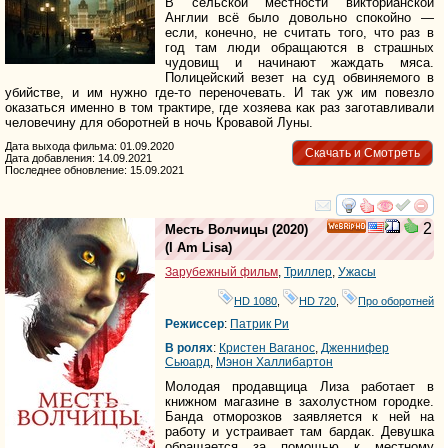
В сельской местности викторианской
Англии всё было довольно спокойно —
если, конечно, не считать того, что раз в
год там люди обращаются в страшных
чудовищ и начинают жаждать мяса.
Полицейский везет на суд обвиняемого в
убийстве, и им нужно где-то переночевать. И так уж им повезло
оказаться именно в том трактире, где хозяева как раз заготавливали
человечину для оборотней в ночь Кровавой Луны.
Дата выхода фильма: 01.09.2020
Скачать и Смотреть
Дата добавления: 14.09.2021
Последнее обновление: 15.09.2021
смотреть
инте
2
Месть Волчицы
(2020)
HD
(
I Am Lisa
)
Зарубежный фильм
,
Триллер
,
Ужасы
HD 1080
,
HD 720
,
Про оборотней
Режиссер
:
Патрик Ри
В ролях
:
Кристен Ваганос
,
Дженнифер
Сьюард
,
Мэнон Халлибартон
Молодая продавщица Лиза работает в
книжном магазине в захолустном городке.
Банда отморозков заявляется к ней на
работу и устраивает там бардак. Девушка
обращается за помощью к местному