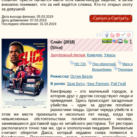
внезапно понимает, что за ней ведётся слежка. Кто-то открыл охоту
за девушкой.
Дата выхода фильма: 05.03.2019
Скачать и Смотреть
Дата добавления: 07.03.2019
Последнее обновление: 31.03.2019
смотреть
инте
1
Слайс
(2018)
(
Slice
)
Зарубежный фильм
,
Комедия
,
Ужасы
HD 720
,
Про оборотней
,
Маги и
Волшебники
,
Призраки
Режиссер
:
Остин Визли
В ролях
:
Зази Битц
,
Чэнс Раппер
,
Рэй Грэй
Кингфишер – это маленький городок, в
котором друг с другом соседствуют люди и
привидения. Здесь происходят загадочные
убийства – один за другим погибают
разносчики пиццы. Целая череда убийств в
этом же месте произошла и несколько лет назад, когда при
невыясненных обстоятельствах погибли несколько человек,
занимавшихся доставкой еды из китайского ресторана. Тот ресторан
располагался точно там же, где и злополучная пиццерия. Виноватым
считают оборотня Дакса, который недавно снова появился в