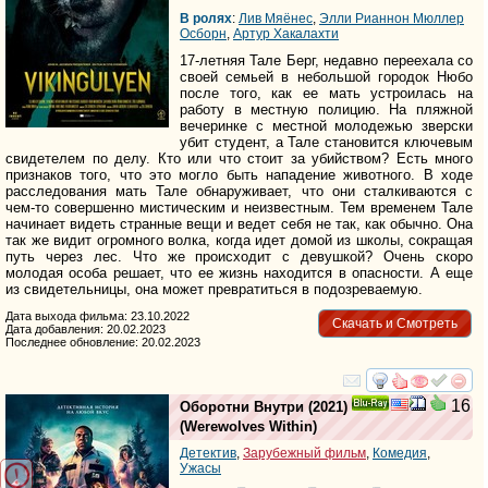
В ролях
:
Лив Мяёнес
,
Элли Рианнон Мюллер
Осборн
,
Артур Хакалахти
17-летняя Тале Берг, недавно переехала со
своей семьей в небольшой городок Нюбо
после того, как ее мать устроилась на
работу в местную полицию. На пляжной
вечеринке с местной молодежью зверски
убит студент, а Тале становится ключевым
свидетелем по делу. Кто или что стоит за убийством? Есть много
признаков того, что это могло быть нападение животного. В ходе
расследования мать Тале обнаруживает, что они сталкиваются с
чем-то совершенно мистическим и неизвестным. Тем временем Тале
начинает видеть странные вещи и ведет себя не так, как обычно. Она
так же видит огромного волка, когда идет домой из школы, сокращая
путь через лес. Что же происходит с девушкой? Очень скоро
молодая особа решает, что ее жизнь находится в опасности. А еще
из свидетельницы, она может превратиться в подозреваемую.
Дата выхода фильма: 23.10.2022
Скачать и Смотреть
Дата добавления: 20.02.2023
Последнее обновление: 20.02.2023
смотреть
инте
16
Оборотни Внутри
(2021)
Ray
(
Werewolves Within
)
Детектив
,
Зарубежный фильм
,
Комедия
,
Ужасы