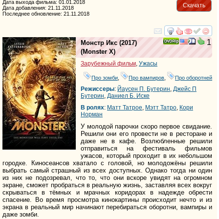
Дата выхода фильма: 01.01.2018
Скачать
Дата добавления: 21.11.2018
Последнее обновление: 21.11.2018
смотреть
инте
1
Монстр Икс
(2017)
(
Monster X
)
Зарубежный фильм
,
Ужасы
Про зомби
,
Про вампиров
,
Про оборотней
Режиссеры
:
Йаyсен П. Бутерин
,
Джейс П
Бутерин
,
Даниел Б. Иске
В ролях
:
Матт Татрое
,
Мэтт Татро
,
Кори
Норман
У молодой парочки скоро первое свидание.
Решили они его провести не в ресторане и
даже не в кафе. Возлюбленные решили
отправиться на фестиваль фильмов
ужасов, который проходит в их небольшом
городке. Киносеансов хватало с головой, но молодожёны решили
выбрать самый страшный из всех доступных. Однако тогда ни один
из них не подозревал, что то, что они вскоре увидят на огромном
экране, сможет пробраться в реальную жизнь, заставляя всех вокруг
скрываться в тёмных и мрачных коридорах в надежде обрести
спасение. Во время просмотра кинокартины происходит нечто и из
экрана в реальный мир начинают перебираться оборотни, вампиры и
даже зомби.