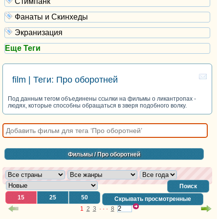
Стимпанк
Фанаты и Скинхеды
Экранизация
Еще Теги
film | Теги: Про оборотней
Под данным тегом объединены ссылки на фильмы о ликантропах -
людях, которые способны обращаться в зверя подобного волку.
Фильмы
/ Про оборотней
Поиск
15
25
50
Скрывать просмотренные
1
2
3
· · ·
8