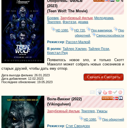
4
Оборотень: Фильм
HD
(2023)
(
Teen Wolf: The Movie
)
Боевик
,
Зарубежный фильм
,
Мелодрама
,
Триллер
,
Фэнтези
,
драма
HD 1080
,
HD 720
,
Про вампиров
,
Про
оборотней
,
Сверхспособности
Режиссер
:
Рассел Малкэй
В ролях
:
Тайлер Хэклин
,
Тайлер Пози
,
Кристал Рид
Появилось новое зло, и только Скотт
Макколл может собрать новых союзников и
старых друзей, чтобы дать ему отпор.
Дата выхода фильма: 26.01.2023
Скачать и Смотреть
Дата добавления: 12.02.2023
Последнее обновление: 19.05.2023
смотреть
инте
Волк-Викинг
(2022)
HD
(
Vikingulven
)
Зарубежный фильм
,
Триллер
,
Ужасы
HD 1080
,
Про оборотней
Режиссер
:
Стиг Свендсен