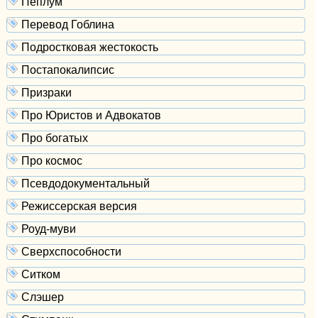
Пеплум
Перевод Гоблина
Подростковая жестокость
Постапокалипсис
Призраки
Про Юристов и Адвокатов
Про богатых
Про космос
Псевдодокументальный
Режиссерская версия
Роуд-муви
Сверхспособности
Ситком
Слэшер