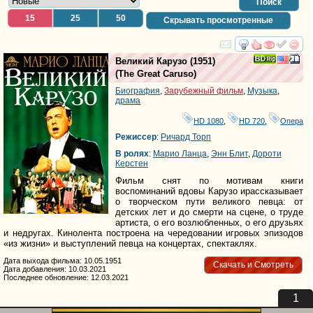
Поиск
15
25
50
Скрывать просмотренные
смотреть
инте
Великий Карузо
(1951)
(
The Great Caruso
)
Биография
,
Зарубежный фильм
,
Музыка
,
драма
HD 1080
,
HD 720
,
Опера
Режиссер
:
Ричард Торп
В ролях
:
Марио Ланца
,
Энн Блит
,
Дороти
Керстен
Фильм снят по мотивам книги
воспоминаний вдовы Карузо ирассказывает
о творческом пути великого певца: от
детских лет и до смерти на сцене, о труде
артиста, о его возлюбленных, о его друзьях
и недругах. Кинолента построена на чередовании игровых эпизодов
«из жизни» и выступлений певца на концертах, спектаклях.
Дата выхода фильма: 10.05.1951
Скачать и Смотреть
Дата добавления: 10.03.2021
Последнее обновление: 12.03.2021
1