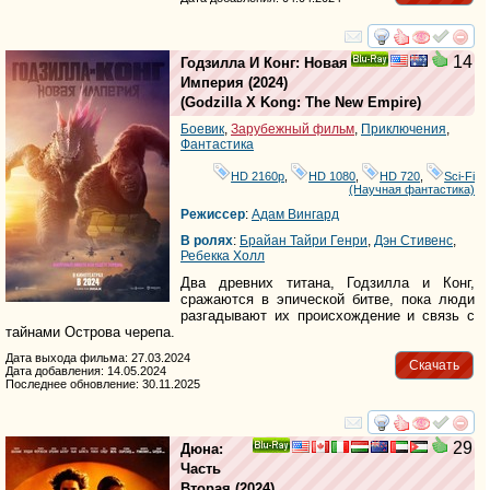
смотреть
инте
14
Годзилла И Конг: Новая
Ray
Империя
(2024)
(
Godzilla X Kong: The New Empire
)
Боевик
,
Зарубежный фильм
,
Приключения
,
Фантастика
HD 2160р
,
HD 1080
,
HD 720
,
Sci-Fi
(Научная фантастика)
Режиссер
:
Адам Вингард
В ролях
:
Брайан Тайри Генри
,
Дэн Стивенс
,
Ребекка Холл
Два древних титана, Годзилла и Конг,
сражаются в эпической битве, пока люди
разгадывают их происхождение и связь с
тайнами Острова черепа.
Дата выхода фильма: 27.03.2024
Скачать
Дата добавления: 14.05.2024
Последнее обновление: 30.11.2025
смотреть
инте
29
Дюна:
Ray
Часть
Вторая
(2024)