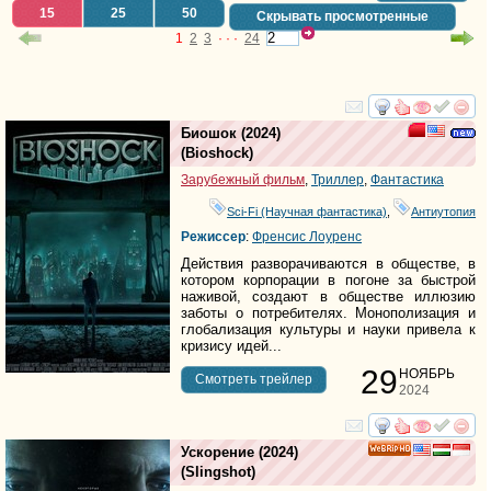
15
25
50
Скрывать просмотренные
1
2
3
· · ·
24
смотреть
инте
Биошок
(2024)
(
Bioshock
)
Зарубежный фильм
,
Триллер
,
Фантастика
Sci-Fi (Научная фантастика)
,
Антиутопия
Режиссер
:
Френсис Лоуренс
Действия разворачиваются в обществе, в
котором корпорации в погоне за быстрой
наживой, создают в обществе иллюзию
заботы о потребителях. Монополизация и
глобализация культуры и науки привела к
кризису идей...
29
НОЯБРЬ
Cмотреть трейлер
2024
смотреть
инте
Ускорение
(2024)
HD
(
Slingshot
)