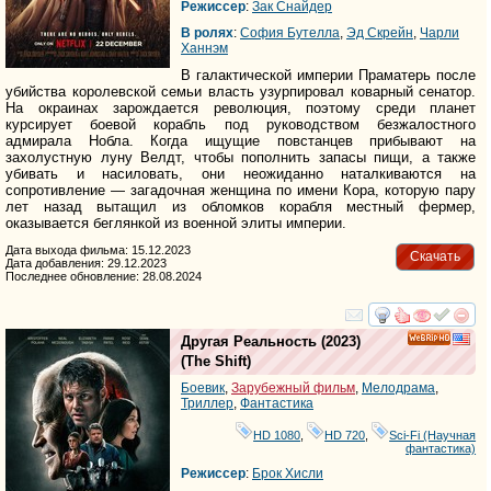
Режиссер
:
Зак Снайдер
В ролях
:
София Бутелла
,
Эд Скрейн
,
Чарли
Ханнэм
В галактической империи Праматерь после
убийства королевской семьи власть узурпировал коварный сенатор.
На окраинах зарождается революция, поэтому среди планет
курсирует боевой корабль под руководством безжалостного
адмирала Нобла. Когда ищущие повстанцев прибывают на
захолустную луну Велдт, чтобы пополнить запасы пищи, а также
убивать и насиловать, они неожиданно наталкиваются на
сопротивление — загадочная женщина по имени Кора, которую пару
лет назад вытащил из обломков корабля местный фермер,
оказывается беглянкой из военной элиты империи.
Дата выхода фильма: 15.12.2023
Скачать
Дата добавления: 29.12.2023
Последнее обновление: 28.08.2024
смотреть
инте
Другая Реальность
(2023)
HD
(
The Shift
)
Боевик
,
Зарубежный фильм
,
Мелодрама
,
Триллер
,
Фантастика
HD 1080
,
HD 720
,
Sci-Fi (Научная
фантастика)
Режиссер
:
Брок Хисли