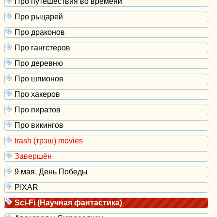
Про путешествия во времени
Про рыцарей
Про драконов
Про гангстеров
Про деревню
Про шпионов
Про хакеров
Про пиратов
Про викингов
trash (трэш) movies
Завершён
9 мая, День Победы
PIXAR
Sci-Fi (Научная фантастика)