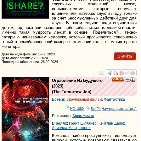
токсичных отношений между
пользователями, которые получают
влияние или материальную выгоду только
за счет бессмысленных действий друг для
друга. В таком случае люди соучастники
до тех пор, пока они позволяют себе соблазниться иллюзией власти.
Именно такая мудрость лежит в основе «Поделиться?», техно-
сатиры о неназванном человеке, который просыпается совершенно
голый в немеблированной камере в компании только компьютерного
монитора.
Дата выхода фильма: 19.08.2023
Скачать
Дата добавления: 26.02.2024
Последнее обновление: 26.02.2024
смотреть
инте
Ограбление Из Будущего
HD
(2023)
(
The Tomorrow Job
)
Боевик
,
Зарубежный фильм
,
Фантастика
HD 1080
,
Sci-Fi (Научная фантастика)
Режиссер
:
Брюс Уэмпл
В ролях
:
Грант Шумахер
,
Кэйтлин Дафф
,
Ариэлла Мастроянни
Команда кибер-преступников использует
пилюли, которые позволяют связаться со