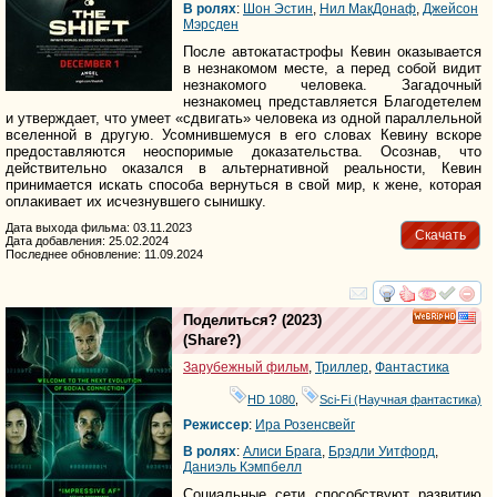
В ролях
:
Шон Эстин
,
Нил МакДонаф
,
Джейсон
Мэрсден
После автокатастрофы Кевин оказывается
в незнакомом месте, а перед собой видит
незнакомого человека. Загадочный
незнакомец представляется Благодетелем
и утверждает, что умеет «сдвигать» человека из одной параллельной
вселенной в другую. Усомнившемуся в его словах Кевину вскоре
предоставляются неоспоримые доказательства. Осознав, что
действительно оказался в альтернативной реальности, Кевин
принимается искать способа вернуться в свой мир, к жене, которая
оплакивает их исчезнувшего сынишку.
Дата выхода фильма: 03.11.2023
Скачать
Дата добавления: 25.02.2024
Последнее обновление: 11.09.2024
смотреть
инте
Поделиться?
(2023)
HD
(
Share?
)
Зарубежный фильм
,
Триллер
,
Фантастика
HD 1080
,
Sci-Fi (Научная фантастика)
Режиссер
:
Ира Розенсвейг
В ролях
:
Алиси Брага
,
Брэдли Уитфорд
,
Даниэль Кэмпбелл
Социальные сети способствуют развитию