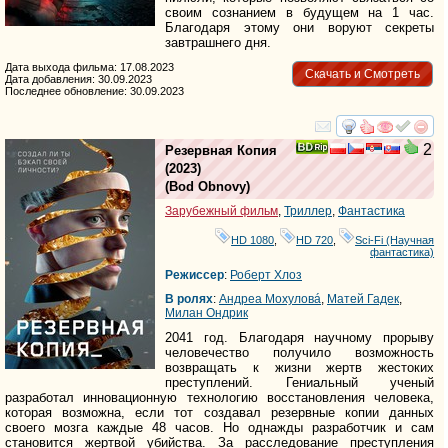
своим сознанием в будущем на 1 час.
Благодаря этому они воруют секреты
завтрашнего дня.
Дата выхода фильма: 17.08.2023
Скачать и Смотреть
Дата добавления: 30.09.2023
Последнее обновление: 30.09.2023
смотреть
инте
2
Резервная Копия
(2023)
(
Bod Obnovy
)
Зарубежный фильм
,
Триллер
,
Фантастика
HD 1080
,
HD 720
,
Sci-Fi (Научная
фантастика)
Режиссер
:
Роберт Хлоз
В ролях
:
Андреа Мохyловá
,
Матей Гадек
,
Милан Ондрик
2041 год. Благодаря научному прорыву
человечество получило возможность
возвращать к жизни жертв жестоких
преступлений. Гениальный ученый
разработал инновационную технологию восстановления человека,
которая возможна, если тот создавал резервные копии данных
своего мозга каждые 48 часов. Но однажды разработчик и сам
становится жертвой убийства. За расследование преступления