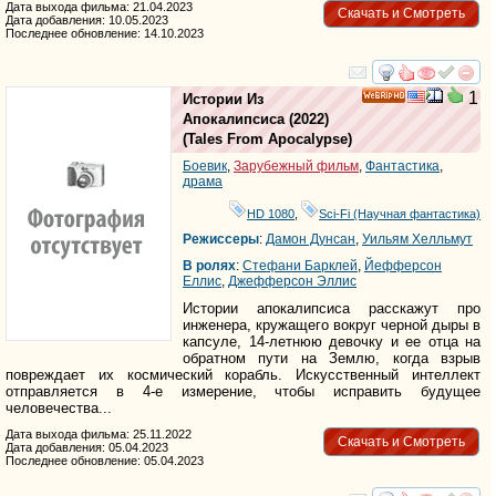
Дата выхода фильма: 21.04.2023
Скачать и Смотреть
Дата добавления: 10.05.2023
Последнее обновление: 14.10.2023
смотреть
инте
1
Истории Из
HD
Апокалипсиса
(2022)
(
Tales From Apocalypse
)
Боевик
,
Зарубежный фильм
,
Фантастика
,
драма
HD 1080
,
Sci-Fi (Научная фантастика)
Режиссеры
:
Дамон Дунcан
,
Уильям Хелльмут
В ролях
:
Стефани Барклей
,
Йефферсон
Еллис
,
Джефферсон Эллис
Истории апокалипсиса расскажут про
инженера, кружащего вокруг черной дыры в
капсуле, 14-летнюю девочку и ее отца на
обратном пути на Землю, когда взрыв
повреждает их космический корабль. Искусственный интеллект
отправляется в 4-е измерение, чтобы исправить будущее
человечества...
Дата выхода фильма: 25.11.2022
Скачать и Смотреть
Дата добавления: 05.04.2023
Последнее обновление: 05.04.2023