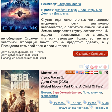
Режиссер
:
Стефано Милла
В ролях
:
Джейсон Р. Мур
,
Элли Патрикиос
,
Денитза Диаковска
Спустя годы после того как инопланетное
вторжение почти уничтожило
человечество, с секретной лунной базы на
Землю отправляют группу астронавтов. Их
задача - расправиться со зловещим
непобедимым Стражем и спасти выживших. Только вот не все
участники экспедиции знают, что им предстоит сделать, а у
Президента есть свой план и свои интересы.
Дата выхода фильма: 01.01.2024
Скачать и Смотреть
Дата добавления: 14.06.2024
Последнее обновление: 14.06.2024
смотреть
инте
28
Мятежная
HD
Луна, Часть 1:
Дитя Огня
(2023)
(
Rebel Moon - Part One: A Child Of Fire
)
Боевик
,
Зарубежный фильм
,
Приключения
,
Фантастика
HD 2160р
,
HD 1080
,
HD 720
,
Sci-Fi
(Научная фантастика)
,
Про космос