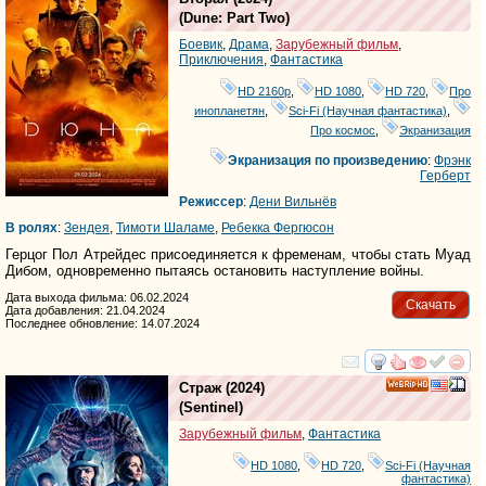
(
Dune: Part Two
)
Боевик
,
Драма
,
Зарубежный фильм
,
Приключения
,
Фантастика
HD 2160р
,
HD 1080
,
HD 720
,
Про
инопланетян
,
Sci-Fi (Научная фантастика)
,
Про космос
,
Экранизация
Экранизация по произведению
:
Фрэнк
Герберт
Режиссер
:
Дени Вильнёв
В ролях
:
Зендея
,
Тимоти Шаламе
,
Ребекка Фергюсон
Герцог Пол Атрейдес присоединяется к фременам, чтобы стать Муад
Дибом, одновременно пытаясь остановить наступление войны.
Дата выхода фильма: 06.02.2024
Скачать
Дата добавления: 21.04.2024
Последнее обновление: 14.07.2024
смотреть
инте
Страж
(2024)
HD
(
Sentinel
)
Зарубежный фильм
,
Фантастика
HD 1080
,
HD 720
,
Sci-Fi (Научная
фантастика)