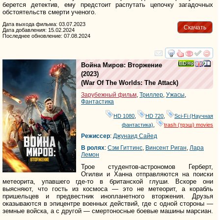
берется детектив, ему предстоит распутать цепочку загадочных
обстоятельств смерти ученого.
Дата выхода фильма: 03.07.2023
Скачать
Дата добавления: 15.02.2024
Последнее обновление: 07.08.2024
смотреть
инте
Война Миров: Вторжение
(2023)
(
War Of The Worlds: The Attack
)
Зарубежный фильм
,
Триллер
,
Ужасы
,
Фантастика
HD 1080
,
HD 720
,
Sci-Fi (Научная
фантастика)
,
trash (трэш) movies
Режиссер
:
Джунаид Сайед
В ролях
:
Сэм Гиттинс
,
Винсент Риган
,
Лара
Лемон
Трое студентов-астрономов Герберт,
Огилви и Ханна отправляются на поиски
метеорита, упавшего где-то в британской глуши. Вскоре они
выясняют, что гость из космоса — это не метеорит, а корабль
пришельцев и предвестник инопланетного вторжения. Друзья
оказываются в эпицентре военных действий, где с одной стороны —
земные войска, а с другой — смертоносные боевые машины марсиан.