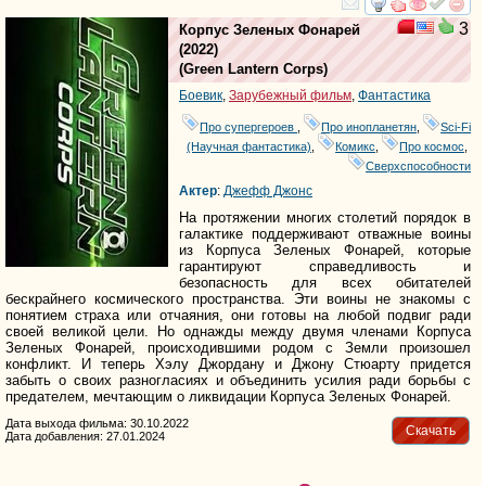
смотреть
инте
3
Корпус Зеленых Фонарей
(2022)
(
Green Lantern Corps
)
Боевик
,
Зарубежный фильм
,
Фантастика
Про супергероев
,
Про инопланетян
,
Sci-Fi
(Научная фантастика)
,
Комикс
,
Про космос
,
Сверхспособности
Актер
:
Джефф Джонс
На протяжении многих столетий порядок в
галактике поддерживают отважные воины
из Корпуса Зеленых Фонарей, которые
гарантируют справедливость и
безопасность для всех обитателей
бескрайнего космического пространства. Эти воины не знакомы с
понятием страха или отчаяния, они готовы на любой подвиг ради
своей великой цели. Но однажды между двумя членами Корпуса
Зеленых Фонарей, происходившими родом с Земли произошел
конфликт. И теперь Хэлу Джордану и Джону Стюарту придется
забыть о своих разногласиях и объединить усилия ради борьбы с
предателем, мечтающим о ликвидации Корпуса Зеленых Фонарей.
Дата выхода фильма: 30.10.2022
Скачать
Дата добавления: 27.01.2024