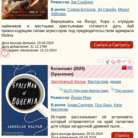
Режиссер
:
Зак Снайдер
В ролях
:
София Бутелла
,
Эд Скрейн
,
Михил
Хёйсман
Вернувшись на Велдт, Кора с отрядом
наёмников и местными крестьянами готовится дать бой
превосходящим силам агрессоров под предводительством адмирала
Нобла.
Дата выхода фильма: 19.04.2024
Скачать и Смотреть
Дата добавления: 31.12.1799
Последнее обновление: 15.10.2024
смотреть
инте
Космонавт
(2024)
(
Spaceman
)
Зарубежный фильм
,
Фантастика
,
драма
Sci-Fi (Научная фантастика)
,
Про космос
Режиссер
:
Йохан Ренк
В ролях
:
Адам Сэндлер
,
Пол Дано
,
Кэри
Маллиган
История рассказывает об астронавте,
который отправляется на край галактики
для сбора загадочной древней пыли...
Дата выхода фильма: 29.03.2024
Скачать
Дата добавления: 04.04.2024