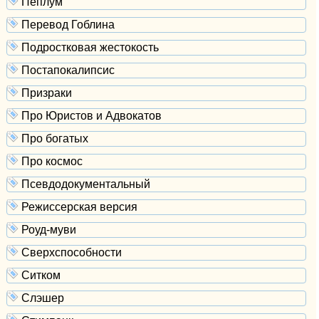
Пеплум
Перевод Гоблина
Подростковая жестокость
Постапокалипсис
Призраки
Про Юристов и Адвокатов
Про богатых
Про космос
Псевдодокументальный
Режиссерская версия
Роуд-муви
Сверхспособности
Ситком
Слэшер