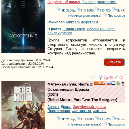
Зарубежный фильм
,
Триллер
,
Фантастика
HD 2160р
,
HD 1080
,
HD 720
,
Sci-Fi
(Научная фантастика)
,
Про космос
Режиссер
:
Микаэль Хофстрём
В ролях
:
Эмили Бичем
,
Лоренс Фишбёрн
,
Кейси Аффлек
Группа астронавтов отправляется в
смертельно опасную миссию к спутнику
Сатурна Титану и пытается сохранить
контроль над реальностью.
Дата выхода фильма: 30.08.2024
Скачать
Дата добавления: 22.09.2024
Последнее обновление: 22.09.2024
смотреть
инте
9
Мятежная Луна, Часть 2:
HD
Оставляющая Шрамы
(2024)
(
Rebel Moon - Part Two: The Scargiver
)
Боевик
,
Драма
,
Зарубежный фильм
,
Приключения
,
Фантастика
,
Фэнтези
HD 2160р
,
HD 1080
,
HD 720
,
Sci-Fi
(Научная фантастика)
,
Про космос