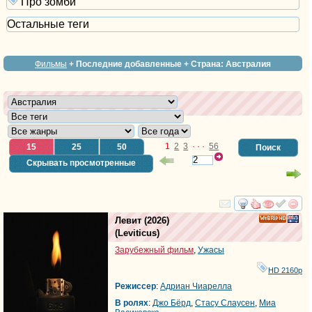
Про зомби
Остальные теги
Фильмы
+ Последние добавленные + Страна: Австралия
1
2
3
· · ·
56
15
25
50
Поиск
Скрывать просмотренные
смотреть
инте
Левит
(2026)
HD
(
Leviticus
)
Зарубежный фильм
,
Ужасы
HD 2160р
Режиссер
:
Адриан Чиарелла
В ролях
:
Джо Бёрд
,
Стаcy Cлаусен
,
Миа