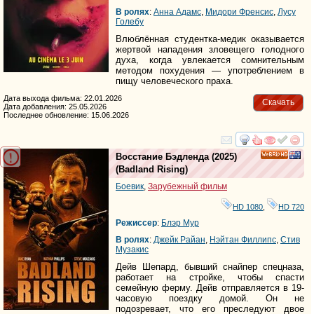
В ролях
:
Анна Адамс
,
Мидори Френсис
,
Луcy
Голебy
Влюблённая студентка-медик оказывается
жертвой нападения зловещего голодного
духа, когда увлекается сомнительным
методом похудения — употреблением в
пищу человеческого праха.
Дата выхода фильма: 22.01.2026
Скачать
Дата добавления: 25.05.2026
Последнее обновление: 15.06.2026
смотреть
инте
Восстание Бэдленда
(2025)
HD
(
Badland Rising
)
Боевик
,
Зарубежный фильм
HD 1080
,
HD 720
Режиссер
:
Блэр Мур
В ролях
:
Джейк Райан
,
Нэйтан Филлипс
,
Стив
Музакис
Дейв Шепард, бывший снайпер спецназа,
работает на стройке, чтобы спасти
семейную ферму. Дейв отправляется в 19-
часовую поездку домой. Он не
подозревает, что его преследуют двое