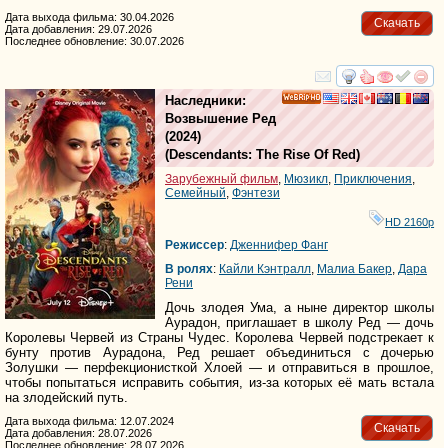
Дата выхода фильма: 30.04.2026
Скачать
Дата добавления: 29.07.2026
Последнее обновление: 30.07.2026
смотреть
инте
Наследники:
HD
Возвышение Ред
(2024)
(
Descendants: The Rise Of Red
)
Зарубежный фильм
,
Мюзикл
,
Приключения
,
Семейный
,
Фэнтези
HD 2160р
Режиссер
:
Дженнифер Фанг
В ролях
:
Кайли Кэнтралл
,
Малиа Бакер
,
Дара
Рени
Дочь злодея Ума, а ныне директор школы
Аурадон, приглашает в школу Ред — дочь
Королевы Червей из Страны Чудес. Королева Червей подстрекает к
бунту против Аурадона, Ред решает объединиться с дочерью
Золушки — перфекционисткой Хлоей — и отправиться в прошлое,
чтобы попытаться исправить события, из-за которых её мать встала
на злодейский путь.
Дата выхода фильма: 12.07.2024
Скачать
Дата добавления: 28.07.2026
Последнее обновление: 28.07.2026