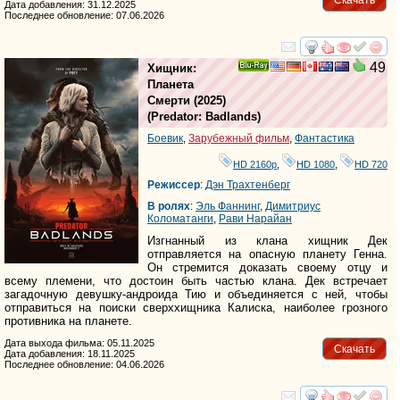
Дата добавления: 31.12.2025
Последнее обновление: 07.06.2026
смотреть
инте
49
Хищник:
Ray
Планета
Смерти
(2025)
(
Predator: Badlands
)
Боевик
,
Зарубежный фильм
,
Фантастика
HD 2160р
,
HD 1080
,
HD 720
Режиссер
:
Дэн Трахтенберг
В ролях
:
Эль Фаннинг
,
Димитриус
Коломатанги
,
Рави Нарайан
Изгнанный из клана хищник Дек
отправляется на опасную планету Генна.
Он стремится доказать своему отцу и
всему племени, что достоин быть частью клана. Дек встречает
загадочную девушку-андроида Тию и объединяется с ней, чтобы
отправиться на поиски сверххищника Калиска, наиболее грозного
противника на планете.
Дата выхода фильма: 05.11.2025
Скачать
Дата добавления: 18.11.2025
Последнее обновление: 04.06.2026