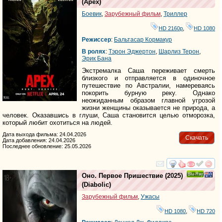
(
Apex
)
Боевик
,
Зарубежный фильм
,
Триллер
HD 2160р
,
HD 1080
Режиссер
:
Бальтасар Кормакур
В ролях
:
Тэрон Эджертон
,
Шарлиз Терон
,
Эрик Бана
Экстремалка Саша переживает смерть
близкого и отправляется в одиночное
путешествие по Австралии, намереваясь
покорить бурную реку. Однако
неожиданным образом главной угрозой
жизни женщины оказывается не природа, а
человек. Оказавшись в глуши, Саша становится целью отморозка,
который любит охотиться на людей.
Дата выхода фильма: 24.04.2026
Скачать
Дата добавления: 24.04.2026
Последнее обновление: 25.05.2026
смотреть
инте
Оно. Первое Пришествие
(2025)
Ray
(
Diabolic
)
Зарубежный фильм
,
Ужасы
HD 1080
,
HD 720