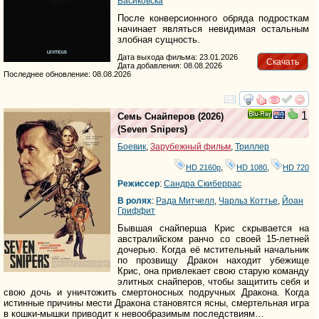
Васиковска
После конверсионного обряда подросткам
начинает являться невидимая остальным
злобная сущность.
Дата выхода фильма: 23.01.2026
Скачать
Дата добавления: 08.08.2026
Последнее обновление: 08.08.2026
смотреть
инте
1
Семь Снайперов
(2026)
Ray
(
Seven Snipers
)
Боевик
,
Зарубежный фильм
,
Триллер
HD 2160р
,
HD 1080
,
HD 720
Режиссер
:
Сандра Скиберрас
В ролях
:
Рада Митчелл
,
Чарльз Коттье
,
Йоан
Гриффит
Бывшая снайперша Крис скрывается на
австралийском ранчо со своей 15-летней
дочерью. Когда её мстительный начальник
по прозвищу Дракон находит убежище
Крис, она привлекает свою старую команду
элитных снайперов, чтобы защитить себя и
свою дочь и уничтожить смертоносных подручных Дракона. Когда
истинные причины мести Дракона становятся ясны, смертельная игра
в кошки-мышки приводит к невообразимым последствиям…