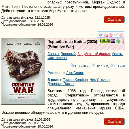
опасных преступников, Морган Эндрюс и
Митч Грин. Постепенно осознавая угрозу и мотивы преследователей,
Дейв вступает в жестокую борьбу за выживание.
Дата выхода фильма: 22.11.2025
Скачать
Дата добавления: 13.06.2026
Последнее обновление: 14.06.2026
смотреть
инте
1
Первобытная Война
(2025)
Ray
(
Primitive War
)
Боевик
,
Военный
,
Зарубежный фильм
,
Ужасы
,
Фантастика
HD 2160р
,
HD 1080
,
HD 720
Режиссер
:
Люк Спарк
В ролях
:
Триша Хелфер
,
Ник Уэкслер
,
Джереми Пивен
Вьетнам, 1968 год. Разведывательный
отряд «Стервятники» отправляется в
труднодоступную долину в джунглях,
чтобы выяснить судьбу пропавшего взвода
специального назначения армии США.
Вскоре военные обнаруживают, что в долине они не одни.
Дата выхода фильма: 21.08.2025
Скачать
Дата добавления: 27.08.2025
Последнее обновление: 10.06.2026