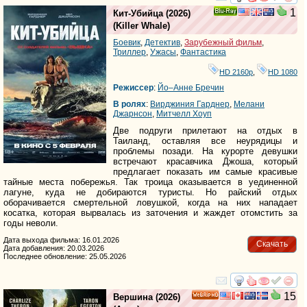
смотреть
инте
1
Кит-Убийца
(2026)
Ray
(
Killer Whale
)
Боевик
,
Детектив
,
Зарубежный фильм
,
Триллер
,
Ужасы
,
Фантастика
HD 2160р
,
HD 1080
Режиссер
:
Йо–Анне Бречин
В ролях
:
Вирджиния Гарднер
,
Мелани
Джарнсон
,
Митчелл Хоуп
Две подруги прилетают на отдых в
Таиланд, оставляя все неурядицы и
проблемы позади. На курорте девушки
встречают красавчика Джоша, который
предлагает показать им самые красивые
тайные места побережья. Так троица оказывается в уединенной
лагуне, куда не добираются туристы. Но райский отдых
оборачивается смертельной ловушкой, когда на них нападает
косатка, которая вырвалась из заточения и жаждет отомстить за
годы неволи.
Дата выхода фильма: 16.01.2026
Скачать
Дата добавления: 20.03.2026
Последнее обновление: 25.05.2026
смотреть
инте
15
Вершина
(2026)
HD