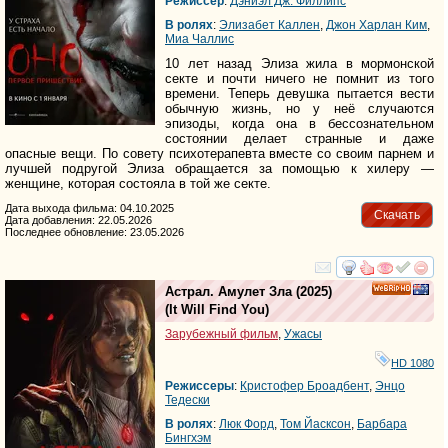
Режиссер
:
Дэниэл Дж. Филлипс
В ролях
:
Элизабет Каллен
,
Джон Харлан Ким
,
Миа Чаллис
10 лет назад Элиза жила в мормонской
секте и почти ничего не помнит из того
времени. Теперь девушка пытается вести
обычную жизнь, но у неё случаются
эпизоды, когда она в бессознательном
состоянии делает странные и даже
опасные вещи. По совету психотерапевта вместе со своим парнем и
лучшей подругой Элиза обращается за помощью к хилеру —
женщине, которая состояла в той же секте.
Дата выхода фильма: 04.10.2025
Скачать
Дата добавления: 22.05.2026
Последнее обновление: 23.05.2026
смотреть
инте
Астрал. Амулет Зла
(2025)
HD
(
It Will Find You
)
Зарубежный фильм
,
Ужасы
HD 1080
Режиссеры
:
Кристофер Броадбент
,
Энцо
Тедески
В ролях
:
Люк Форд
,
Том Йаcксон
,
Барбара
Бингхэм