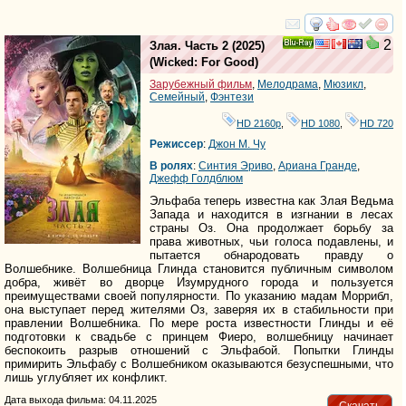
смотреть
инте
2
Злая. Часть 2
(2025)
Ray
(
Wicked: For Good
)
Зарубежный фильм
,
Мелодрама
,
Мюзикл
,
Семейный
,
Фэнтези
HD 2160р
,
HD 1080
,
HD 720
Режиссер
:
Джон М. Чу
В ролях
:
Синтия Эриво
,
Ариана Гранде
,
Джефф Голдблюм
Эльфаба теперь известна как Злая Ведьма
Запада и находится в изгнании в лесах
страны Оз. Она продолжает борьбу за
права животных, чьи голоса подавлены, и
пытается обнародовать правду о
Волшебнике. Волшебница Глинда становится публичным символом
добра, живёт во дворце Изумрудного города и пользуется
преимуществами своей популярности. По указанию мадам Моррибл,
она выступает перед жителями Оз, заверяя их в стабильности при
правлении Волшебника. По мере роста известности Глинды и её
подготовки к свадьбе с принцем Фиеро, волшебницу начинает
беспокоить разрыв отношений с Эльфабой. Попытки Глинды
примирить Эльфабу с Волшебником оказываются безуспешными, что
лишь углубляет их конфликт.
Дата выхода фильма: 04.11.2025
Скачать