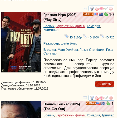
смотреть
инте
10
Грязная Игра
(2025)
HD
(
Play Dirty
)
Боевик
,
Зарубежный фильм
,
Комедия
,
Криминал
HD 2160р
,
HD 1080
,
HD 720
Режиссер
:
Шейн Блэк
В ролях
:
Марк Уолберг
,
Лакит Стэнфилд
,
Роза
Салазар
Профессиональный вор Паркер получает
возможность совершить крупное
ограбление. Для осуществления операции
он подбирает профессиональную команду
и объединяется с Грофилдом и Зен.
Дата выхода фильма: 01.10.2025
Скачать
Дата добавления: 01.10.2025
Последнее обновление: 11.07.2026
смотреть
инте
1
Ночной Бизнес
(2026)
HD
(
The Get Out
)
Боевик
,
Зарубежный фильм
,
Комедия
,
Триллер