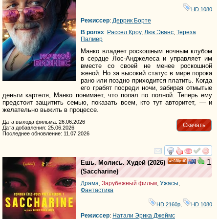
HD 1080
Режиссер
:
Деррик Борте
В ролях
:
Рассел Кроу
,
Люк Эванс
,
Тереза
Палмер
Манко владеет роскошным ночным клубом
в сердце Лос-Анджелеса и управляет им
вместе со своей не менее роскошной
женой. Но за высокий статус в мире порока
рано или поздно приходится платить. Когда
его грабят посреди ночи, забирая отмытые
деньги картеля, Манко понимает, что попал по полной. Теперь ему
предстоит защитить семью, показать всем, кто тут авторитет, — и
желательно выжить в процессе.
Дата выхода фильма: 26.06.2026
Скачать
Дата добавления: 25.06.2026
Последнее обновление: 11.07.2026
смотреть
инте
1
Ешь. Молись. Худей
(2026)
HD
(
Saccharine
)
Драма
,
Зарубежный фильм
,
Ужасы
,
Фантастика
HD 2160р
,
HD 1080
Режиссер
:
Натали Эрика Джеймс