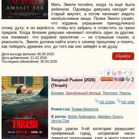
Мать Эмили погибла, когда та ещё была
ребенком. Однажды девушка находит её
старый амулет, а потом начинает видеть
необъяснимые вещи. Позже Эмили узнаёт,
что издавна украшение принадлежало
злому духу, и он вернётся, чтобы его забрать и отомстить за грехи
предков. Когда близкие девушки начинают погибать один за другим,
она понимает, что родовое проклятие — не страшные сказки, а
реальность. Эмили должна найти ключ к своему прошлому и понять,
как победить древнее зло, до того как оно заберёт и её душу.
Дата выхода фильма: 06.09.2025
Скачать
Дата добавления: 21.02.2026
Последнее обновление: 30.04.2026
смотреть
инте
2
Хищный Рывок
(2026)
HD
(
Thrash
)
Боевик
,
Зарубежный фильм
,
Триллер
,
Ужасы
HD 2160р
,
HD 1080
Режиссер
:
Томми Виркола
В ролях
:
Фиби Дайневор
,
Джимон Хонсу
,
Уитни Пик
Когда ураган 5-ой категории разрушает
прибрежный город, штормовой нагон
приносит разрушения, хаос и нечто гораздо