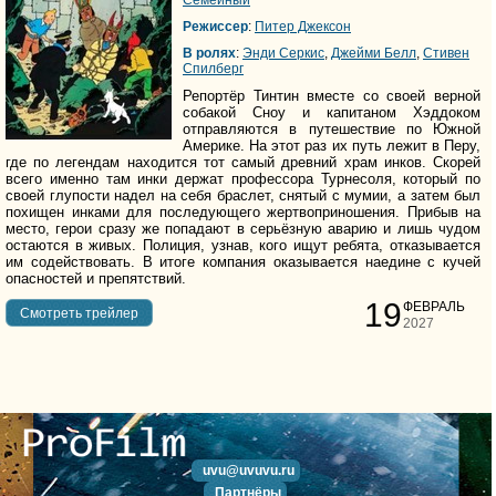
Семейный
Режиссер
:
Питер Джексон
В ролях
:
Энди Серкис
,
Джейми Белл
,
Стивен
Спилберг
Репортёр Тинтин вместе со своей верной
собакой Сноу и капитаном Хэддоком
отправляются в путешествие по Южной
Америке. На этот раз их путь лежит в Перу,
где по легендам находится тот самый древний храм инков. Скорей
всего именно там инки держат профессора Турнесоля, который по
своей глупости надел на себя браслет, снятый с мумии, а затем был
похищен инками для последующего жертвоприношения. Прибыв на
место, герои сразу же попадают в серьёзную аварию и лишь чудом
остаются в живых. Полиция, узнав, кого ищут ребята, отказывается
им содействовать. В итоге компания оказывается наедине с кучей
опасностей и препятствий.
19
ФЕВРАЛЬ
Cмотреть трейлер
2027
uvu@uvuvu.ru
Партнёры