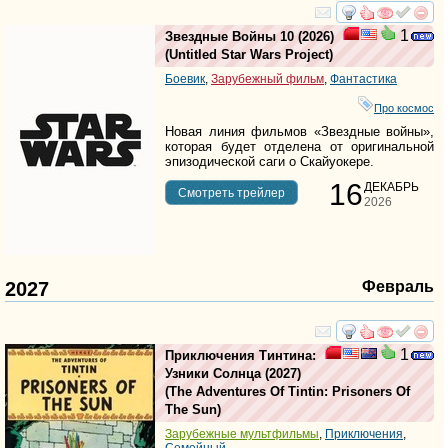
смотреть
инте
1
Звездные Войны 10
(2026)
(
Untitled Star Wars Project
)
Боевик
,
Зарубежный фильм
,
Фантастика
Про космос
Новая линия фильмов «Звездные войны»,
которая будет отделена от оригинальной
эпизодической саги о Скайуокере.
16
ДЕКАБРЬ
Cмотреть трейлер
2026
2027
Февраль
смотреть
инте
1
Приключения Тинтина:
Узники Солнца
(2027)
(
The Adventures Of Tintin: Prisoners Of
The Sun
)
Зарубежные мультфильмы
,
Приключения
,