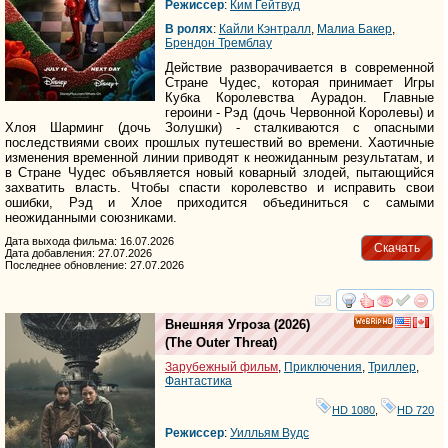
Режиссер
:
Ким Гейтвуд
В ролях
:
Кайли Кэнтралл
,
Малиа Бакер
,
Брендон Тремблаy
Действие разворачивается в современной
Стране Чудес, которая принимает Игры
Кубка Королевства Аурадон. Главные
героини - Рэд (дочь Червонной Королевы) и
Хлоя Шарминг (дочь Золушки) - сталкиваются с опасными
последствиями своих прошлых путешествий во времени. Хаотичные
изменения временной линии приводят к неожиданным результатам, и
в Стране Чудес объявляется новый коварный злодей, пытающийся
захватить власть. Чтобы спасти королевство и исправить свои
ошибки, Рэд и Хлое приходится объединиться с самыми
неожиданными союзниками.
Дата выхода фильма: 16.07.2026
Скачать
Дата добавления: 27.07.2026
Последнее обновление: 27.07.2026
смотреть
инте
Внешняя Угроза
(2026)
HD
(
The Outer Threat
)
Зарубежный фильм
,
Приключения
,
Триллер
,
Фантастика
HD 1080
,
HD 720
Режиссер
:
Уилльям Вудс