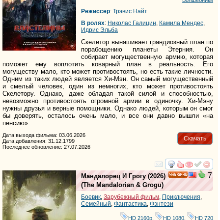
Волшебники
Режиссер
:
Трэвис Найт
В ролях
:
Николас Галицин
,
Камила Мендес
,
Идрис Эльба
Скелетор вынашивает грандиозный план по
порабощению планеты Этерния. Он
собирает могущественную армию, которая
поможет ему воплотить коварный план в реальность. Его
могуществу мало, кто может противостоять, но есть такие личности.
Одним из таких людей является Хи-Мэн. Он самый могущественный
и смелый человек, один из немногих, кто может противостоять
Скелетору. Однако, даже обладая такой силой и способностью,
невозможно противостоять огромной армии в одиночку. Хи-Мэну
нужны друзья и верные помощники. Однако людей, которым он смог
бы доверять, осталось очень мало, и все они давно вышли «на
пенсию».
Дата выхода фильма: 03.06.2026
Скачать
Дата добавления: 31.12.1799
Последнее обновление: 27.07.2026
смотреть
инте
7
Мандалорец И Грогу
(2026)
HD
(
The Mandalorian & Grogu
)
Боевик
,
Зарубежный фильм
,
Приключения
,
Семейный
,
Фантастика
,
Фэнтези
HD 2160р
,
HD 1080
,
HD 720