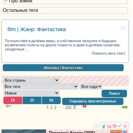
Про зомби
Остальные теги
film | Жанр: Фантастика
Путешествия в далёкие миры, в собственное прошлое и будущее,
космические полеты на другие планеты и даже в далёкие галактики,
загадочные …
Показать весь текст
Фильмы
/ Фантастика
Поиск
15
25
50
Скрывать просмотренные
1
2
3
· · ·
269
смотреть
инте
Президент Кертис
(2026)