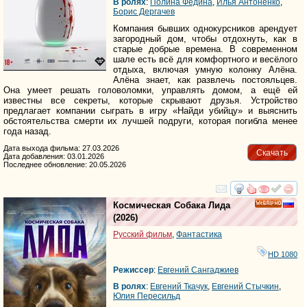
В ролях
:
Полина Федина
,
Илья Антоненко
,
Борис Дергачев
Компания бывших однокурсников арендует
загородный дом, чтобы отдохнуть, как в
старые добрые времена. В современном
шале есть всё для комфортного и весёлого
отдыха, включая умную колонку Алёна.
Алёна знает, как развлечь постояльцев.
Она умеет решать головоломки, управлять домом, а ещё ей
известны все секреты, которые скрывают друзья. Устройство
предлагает компании сыграть в игру «Найди убийцу» и выяснить
обстоятельства смерти их лучшей подруги, которая погибла менее
года назад.
Дата выхода фильма: 27.03.2026
Скачать
Дата добавления: 03.01.2026
Последнее обновление: 20.05.2026
смотреть
инте
Космическая Собака Лида
HD
(2026)
Русский фильм
,
Фантастика
HD 1080
Режиссер
:
Евгений Сангаджиев
В ролях
:
Евгений Ткачук
,
Евгений Стычкин
,
Юлия Пересильд