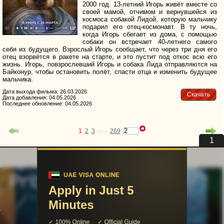
2000 год. 13-летний Игорь живёт вместе со
своей мамой, отчимом и вернувшейся из
космоса собакой Лидой, которую мальчику
подарил его отец-космонавт. В ту ночь,
когда Игорь сбегает из дома, с помощью
собаки он встречает 40-летнего самого
себя из будущего. Взрослый Игорь сообщает, что через три дня его
отец взорвётся в ракете на старте, и это пустит под откос всю его
жизнь. Игорь, повзрослевший Игорь и собака Лида отправляются на
Байконур, чтобы остановить полёт, спасти отца и изменить будущее
мальчика.
Дата выхода фильма: 26.03.2026
Скачать
Дата добавления: 04.05.2026
Последнее обновление: 04.05.2026
1
2
3
· · ·
269
uvu@uvuvu.ru
Партнёры
Для правообладателей
Помощь сайту