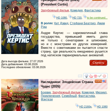
HD
(
President Curtis
)
Зарубежный фильм
,
Комедия
,
Фантастика
HD 1080
,
HD 720
,
to be continued...
В ролях
:
Кит Дэвид
,
Стефани Беатриз
,
Джим
Рэш
Андре Кертис — харизматичный глава
государства, привыкший иметь дело
не только с сенаторами и шпионами,
но и с монстрами из других измерений.
Вместе с советниками он пытается спасти
страну, где реальность ежедневно рушится
под натиском паранормальных аномалий.
Дата выхода фильма: 27.07.2026
Скачать
Дата добавления: 03.08.2026
Последнее обновление: 03.08.2026
смотреть
инте
Наследники: Злодейская Страна
Чудес
(2026)
Боевик
,
Зарубежный фильм
,
Комедия
,
Мюзикл
,
Приключения
,
Семейный
,
Фантастика
,
Фэнтези
HD 2160р
,
HD 1080