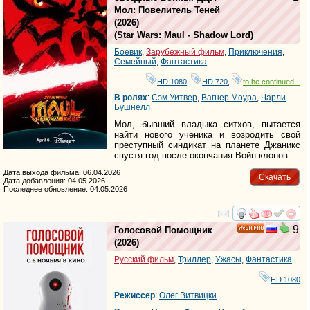
HD
Мол: Повелитель Теней
(2026)
(
Star Wars: Maul - Shadow Lord
)
Боевик
,
Зарубежный фильм
,
Приключения
,
Семейный
,
Фантастика
HD 1080
,
HD 720
,
to be continued...
В ролях
:
Сэм Уитвер
,
Вагнер Моура
,
Чарли
Бушнелл
Мол, бывший владыка ситхов, пытается
найти нового ученика и возродить свой
преступный синдикат на планете Джаникс
спустя год после окончания Войн клонов.
Дата выхода фильма: 06.04.2026
Скачать
Дата добавления: 04.05.2026
Последнее обновление: 04.05.2026
смотреть
инте
9
Голосовой Помощник
HD
(2026)
Русский фильм
,
Триллер
,
Ужасы
,
Фантастика
HD 1080
Режиссер
:
Олег Витвицки