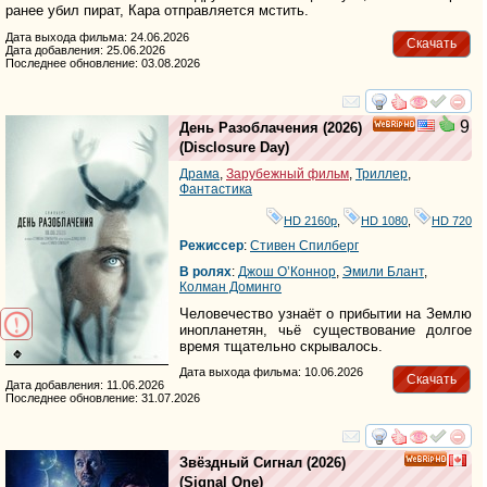
ранее убил пират, Кара отправляется мстить.
Дата выхода фильма: 24.06.2026
Скачать
Дата добавления: 25.06.2026
Последнее обновление: 03.08.2026
смотреть
инте
9
День Разоблачения
(2026)
HD
(
Disclosure Day
)
Драма
,
Зарубежный фильм
,
Триллер
,
Фантастика
HD 2160р
,
HD 1080
,
HD 720
Режиссер
:
Стивен Спилберг
В ролях
:
Джош О’Коннор
,
Эмили Блант
,
Колман Доминго
Человечество узнаёт о прибытии на Землю
инопланетян, чьё существование долгое
время тщательно скрывалось.
Дата выхода фильма: 10.06.2026
Скачать
Дата добавления: 11.06.2026
Последнее обновление: 31.07.2026
смотреть
инте
Звёздный Сигнал
(2026)
HD
(
Signal One
)