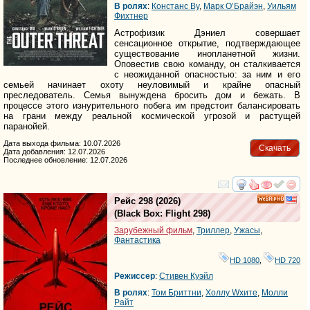
В ролях
:
Констанс Ву
,
Марк О’Брайэн
,
Уильям
Фихтнер
Астрофизик Дэниел совершает
сенсационное открытие, подтверждающее
существование инопланетной жизни.
Оповестив свою команду, он сталкивается
с неожиданной опасностью: за ним и его
семьей начинает охоту неуловимый и крайне опасный
преследователь. Семья вынуждена бросить дом и бежать. В
процессе этого изнурительного побега им предстоит балансировать
на грани между реальной космической угрозой и растущей
паранойей.
Дата выхода фильма: 10.07.2026
Скачать
Дата добавления: 12.07.2026
Последнее обновление: 12.07.2026
смотреть
инте
Рейс 298
(2026)
HD
(
Black Box: Flight 298
)
Зарубежный фильм
,
Триллер
,
Ужасы
,
Фантастика
HD 1080
,
HD 720
Режиссер
:
Стивен Куэйл
В ролях
:
Том Бриттни
,
Холлy Wхите
,
Молли
Райт