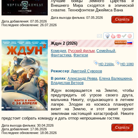
Лучшие бойцы Земного Царства и
Внешнего Мира сходятся в эпической
схватке. Технофэнтези Джеймса Вана
Дата выхода фильма: 07.05.2026
Скачать
Дата добавления: 07.05.2026
Последнее обновление: 26.07.2026
смотреть
инте
Ждун 2
(2026)
HD
Комедия
,
Русский фильм
,
Семейный
,
Фантастика
,
Фэнтези
HD 2160р
,
HD 1080
Режиссер
:
Дмитрий Суворов
В ролях
:
Александр Ревва
,
Елена Валюшкина
,
Владислав Ветров
Ждун возвращается на Землю, чтобы
предупредить об угрозе своего друга,
мальчика Никиту, отдыхающего в летнем
лагере. Злодеи из космоса планируют
визит на Землю, и этот визит грозит
землянам настоящей катастрофой. Никите
предстоит собрать команду и дать отпор непрошенным гостям.
Дата выхода фильма: 30.04.2026
Скачать
Дата добавления: 17.06.2026
Последнее обновление: 18.06.2026