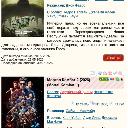
Режиссер
:
Джон Фавро
В ролях
:
Педро Паскаль
,
Джереми Аллен
Уайт
,
Стивен Блум
Империя пала, но её военачальники всё
ещё держат под своим контролем части
галактики. Зарождающаяся Новая
Республика пытается защитить идеалы, за
которые сражались повстанцы, и нанимает
для задания мандалорца Дина Джарина, известного охотника за
головами, и его юного ученика Грогу.
Дата выхода фильма: 20.05.2026
Скачать
Дата добавления: 21.05.2026
Последнее обновление: 30.07.2026
смотреть
инте
9
Мортал Комбат 2
(2026)
Ray
(
Mortal Kombat II
)
Боевик
,
Зарубежный фильм
,
Фантастика
,
Фэнтези
HD 2160р
,
HD 1080
,
HD 720
Режиссер
:
Саймон Маккуойд
В ролях
:
Карл Урбан
,
Луди Линь
,
Джессика
МакНэми