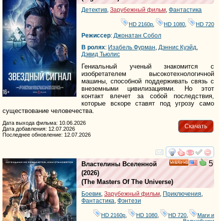
Детектив
,
Зарубежный фильм
,
Фантастика
HD 2160р
,
HD 1080
,
HD 720
Режиссер
:
Джонатан Собол
В ролях
:
Изабель Фурман
,
Дэннис Куэйд
,
Дэвид Тьюлис
Гениальный ученый знакомится с
изобретателем высокотехнологичной
машины, способной поддерживать связь с
внеземными цивилизациями. Но этот
контакт влечет за собой последствия,
которые вскоре ставят под угрозу само
существование человечества.
Дата выхода фильма: 10.06.2026
Скачать
Дата добавления: 12.07.2026
Последнее обновление: 12.07.2026
смотреть
инте
5
Властелины Вселенной
HD
(2026)
(
The Masters Of The Universe
)
Боевик
,
Зарубежный фильм
,
Приключения
,
Фантастика
,
Фэнтези
HD 2160р
,
HD 1080
,
HD 720
,
Маги и