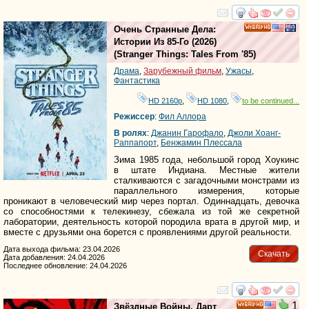
смотреть
инте
Очень Странные Дела:
HD
Истории Из 85-Го
(2026)
(
Stranger Things: Tales From '85
)
Драма
,
Зарубежный фильм
,
Ужасы
,
Фантастика
HD 2160р
,
HD 1080
,
to be continued...
Режиссер
:
Фил Аллора
В ролях
:
Джанин Гарофало
,
Джоли Хоанг-
Раппапорт
,
Бенжамин Плессала
Зима 1985 года, небольшой город Хоукинс
в штате Индиана. Местные жители
сталкиваются с загадочными монстрами из
параллельного измерения, которые
проникают в человеческий мир через портал. Одиннадцать, девочка
со способностями к телекинезу, сбежала из той же секретной
лаборатории, деятельность которой породила врата в другой мир, и
вместе с друзьями она борется с проявлениями другой реальности.
Дата выхода фильма: 23.04.2026
Скачать
Дата добавления: 24.04.2026
Последнее обновление: 24.04.2026
смотреть
инте
1
Звёздные Войны. Дарт