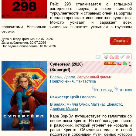
Рейс 298 сталкивается с вспышкой
загадочного вируса, а после сильной
турбулентности и странных огней за бортом
в салон проникает инопланетное существо.
Монстр убивает и заражает всех
паразитами. Несколько выживших пытаются укрыться в грузовом
отсеке.
Дата выхода фильма: 02.07.2026
Скачать
Дата добавления: 10.07.2026
Последнее обновление: 10.07.2026
смотреть
инте
1
Супергёрл
(2026)
HD
(
Supergirl
)
Боевик
,
Драма
,
Зарубежный фильм
,
Приключения
,
Фантастика
HD 2160р
,
HD 1080
Режиссер
:
Крэйг Гиллеспи
В ролях
:
Милли Олкок
,
Маттиас Шонартс
,
Джейсон Момоа
Кара Зор-Эл путешествует по галактике со
своим псом Крипто. На неё нападает пират
и разбойник, который угоняет её корабль и
ранит Крипто. Объединив силы с новой
подругой и союзницей Рути, семью которой