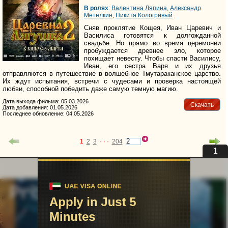
В ролях
:
Валентина Ляпина
,
Александр
Метёлкин
,
Никита Кологривый
Сняв проклятие Кощея, Иван Царевич и
Василиса готовятся к долгожданной
свадьбе. Но прямо во время церемонии
пробуждается древнее зло, которое
похищает невесту. Чтобы спасти Василису,
Иван, его сестра Варя и их друзья
отправляются в путешествие в волшебное Тмутараканское царство.
Их ждут испытания, встречи с чудесами и проверка настоящей
любви, способной победить даже самую темную магию.
Дата выхода фильма: 05.03.2026
Скачать
Дата добавления: 01.05.2026
Последнее обновление: 04.05.2026
1
2
3
· · ·
204
uvu@uvuvu.ru
Партнёры
Для правообладателей