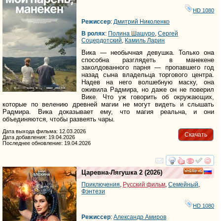
HD 1080
Режиссер
:
Дмитрий Николенко
В ролях
:
Полина Шашуро
,
Сергей
Соцердотский
,
Камиль Ларин
Вика — необычная девушка. Только она
способна разглядеть в манекене
заколдованного парня — пропавшего год
назад сына владельца торгового центра.
Надев на него волшебную маску, она
оживила Радмира, но даже он не поверил
Вике. Что уж говорить об окружающих,
которые по велению древней магии не могут видеть и слышать
Радмира. Вика доказывает ему, что магия реальна, и они
объединяются, чтобы развеять чары.
Дата выхода фильма: 12.03.2026
Скачать
Дата добавления: 19.04.2026
Последнее обновление: 19.04.2026
смотреть
инте
Царевна-Лягушка 2
(2026)
HD
Приключения
,
Русский фильм
,
Семейный
,
Фэнтези
HD 1080
Режиссер
:
Александр Амиров