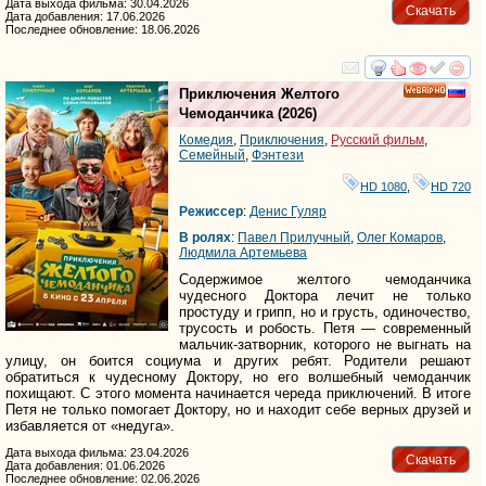
Дата выхода фильма: 30.04.2026
Скачать
Дата добавления: 17.06.2026
Последнее обновление: 18.06.2026
смотреть
инте
Приключения Желтого
HD
Чемоданчика
(2026)
Комедия
,
Приключения
,
Русский фильм
,
Семейный
,
Фэнтези
HD 1080
,
HD 720
Режиссер
:
Денис Гуляр
В ролях
:
Павел Прилучный
,
Олег Комаров
,
Людмила Артемьева
Содержимое желтого чемоданчика
чудесного Доктора лечит не только
простуду и грипп, но и грусть, одиночество,
трусость и робость. Петя — современный
мальчик-затворник, которого не выгнать на
улицу, он боится социума и других ребят. Родители решают
обратиться к чудесному Доктору, но его волшебный чемоданчик
похищают. С этого момента начинается череда приключений. В итоге
Петя не только помогает Доктору, но и находит себе верных друзей и
избавляется от «недуга».
Дата выхода фильма: 23.04.2026
Скачать
Дата добавления: 01.06.2026
Последнее обновление: 02.06.2026