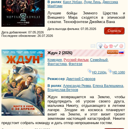
В ролях
:
Карл Урбан
,
Луди Линь
,
Джессика
МакНэми
Лучшие бойцы Земного Царства и
Внешнего Мира сходятся в эпической
схватке. Технофэнтези Джеймса Вана
Дата выхода фильма: 07.05.2026
Скачать
Дата добавления: 07.05.2026
Последнее обновление: 26.07.2026
смотреть
инте
Ждун 2
(2026)
HD
Комедия
,
Русский фильм
,
Семейный
,
Фантастика
,
Фэнтези
HD 2160р
,
HD 1080
Режиссер
:
Дмитрий Суворов
В ролях
:
Александр Ревва
,
Елена Валюшкина
,
Владислав Ветров
Ждун возвращается на Землю, чтобы
предупредить об угрозе своего друга,
мальчика Никиту, отдыхающего в летнем
лагере. Злодеи из космоса планируют
визит на Землю, и этот визит грозит
землянам настоящей катастрофой. Никите
предстоит собрать команду и дать отпор непрошенным гостям.