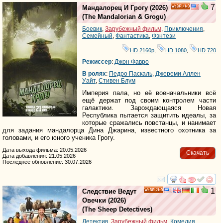
смотреть
инте
7
Мандалорец И Грогу
(2026)
HD
(
The Mandalorian & Grogu
)
Боевик
,
Зарубежный фильм
,
Приключения
,
Семейный
,
Фантастика
,
Фэнтези
HD 2160р
,
HD 1080
,
HD 720
Режиссер
:
Джон Фавро
В ролях
:
Педро Паскаль
,
Джереми Аллен
Уайт
,
Стивен Блум
Империя пала, но её военачальники всё
ещё держат под своим контролем части
галактики. Зарождающаяся Новая
Республика пытается защитить идеалы, за
которые сражались повстанцы, и нанимает
для задания мандалорца Дина Джарина, известного охотника за
головами, и его юного ученика Грогу.
Дата выхода фильма: 20.05.2026
Скачать
Дата добавления: 21.05.2026
Последнее обновление: 30.07.2026
смотреть
инте
1
Следствие Ведут
HD
Овечки
(2026)
(
The Sheep Detectives
)
Детектив
,
Зарубежный фильм
,
Комедия
,