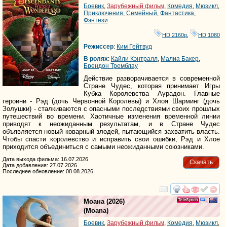
Боевик
,
Зарубежный фильм
,
Комедия
,
Мюзикл
,
Приключения
,
Семейный
,
Фантастика
,
Фэнтези
HD 2160р
,
HD 1080
Режиссер
:
Ким Гейтвуд
В ролях
:
Кайли Кэнтралл
,
Малиа Бакер
,
Брендон Тремблаy
Действие разворачивается в современной
Стране Чудес, которая принимает Игры
Кубка Королевства Аурадон. Главные
героини - Рэд (дочь Червонной Королевы) и Хлоя Шарминг (дочь
Золушки) - сталкиваются с опасными последствиями своих прошлых
путешествий во времени. Хаотичные изменения временной линии
приводят к неожиданным результатам, и в Стране Чудес
объявляется новый коварный злодей, пытающийся захватить власть.
Чтобы спасти королевство и исправить свои ошибки, Рэд и Хлое
приходится объединиться с самыми неожиданными союзниками.
Дата выхода фильма: 16.07.2026
Скачать
Дата добавления: 27.07.2026
Последнее обновление: 08.08.2026
смотреть
инте
Моана
(2026)
(
Moana
)
Боевик
,
Зарубежный фильм
,
Комедия
,
Мюзикл
,