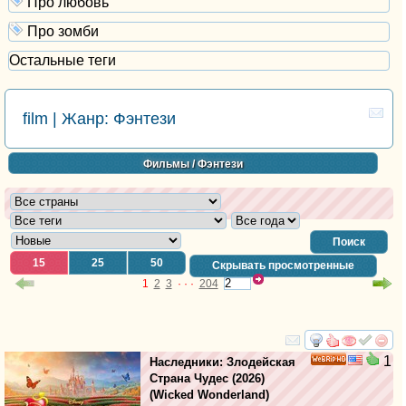
Про любовь
Про зомби
Остальные теги
film | Жанр: Фэнтези
Фильмы
/ Фэнтези
Поиск
15
25
50
Скрывать просмотренные
1
2
3
· · ·
204
смотреть
инте
1
Наследники: Злодейская
HD
Страна Чудес
(2026)
(
Wicked Wonderland
)