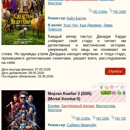
Фэнтези
HD 2160р
,
HD 1080
Режиссер
:
Кайл Балда
В ролях
:
Хонг Чау
,
Хью Джекман
,
Эмма
Томпсон
Каждый вечер пастух Джордж Харди
собирает своё стадо и читает им
детективные и мистические истории,
уверенный, что овцы не понимают ни
слова. Но однажды утром Джорджа находят мёртвым, и тогда стадо,
проникшееся детективными сюжетами, решает взять расследование
на себя.
Дата выхода фильма: 07.05.2026
Скачать
Дата добавления: 09.05.2026
Последнее обновление: 26.06.2026
смотреть
инте
9
Мортал Комбат 2
(2026)
Ray
(
Mortal Kombat II
)
Боевик
,
Зарубежный фильм
,
Фантастика
,
Фэнтези
HD 2160р
,
HD 1080
,
HD 720
Режиссер
:
Саймон Маккуойд