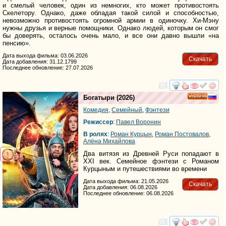
и смелый человек, один из немногих, кто может противостоять
Скелетору. Однако, даже обладая такой силой и способностью,
невозможно противостоять огромной армии в одиночку. Хи-Мэну
нужны друзья и верные помощники. Однако людей, которым он смог
бы доверять, осталось очень мало, и все они давно вышли «на
пенсию».
Дата выхода фильма: 03.06.2026
Скачать
Дата добавления: 31.12.1799
Последнее обновление: 27.07.2026
смотреть
инте
Богатыри
(2026)
HD
Комедия
,
Семейный
,
Фэнтези
Режиссер
:
Павел Воронин
В ролях
:
Роман Курцын
,
Роман Постовалов
,
Алёна Михайлова
Два витязя из Древней Руси попадают в
XXI век. Семейное фэнтези с Романом
Курцыным и путешествиями во времени
Дата выхода фильма: 21.05.2026
Скачать
Дата добавления: 06.08.2026
Последнее обновление: 06.08.2026