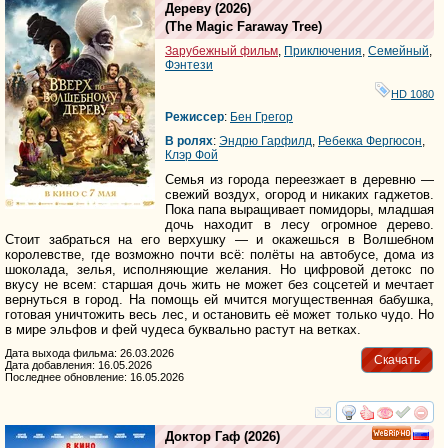
HD
Дереву
(2026)
(
The Magic Faraway Tree
)
Зарубежный фильм
,
Приключения
,
Семейный
,
Фэнтези
HD 1080
Режиссер
:
Бен Грегор
В ролях
:
Эндрю Гарфилд
,
Ребекка Фергюсон
,
Клэр Фой
Семья из города переезжает в деревню —
свежий воздух, огород и никаких гаджетов.
Пока папа выращивает помидоры, младшая
дочь находит в лесу огромное дерево.
Стоит забраться на его верхушку — и окажешься в Волшебном
королевстве, где возможно почти всё: полёты на автобусе, дома из
шоколада, зелья, исполняющие желания. Но цифровой детокс по
вкусу не всем: старшая дочь жить не может без соцсетей и мечтает
вернуться в город. На помощь ей мчится могущественная бабушка,
готовая уничтожить весь лес, и остановить её может только чудо. Но
в мире эльфов и фей чудеса буквально растут на ветках.
Дата выхода фильма: 26.03.2026
Скачать
Дата добавления: 16.05.2026
Последнее обновление: 16.05.2026
смотреть
инте
Доктор Гаф
(2026)
HD