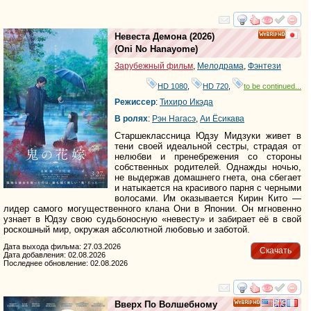
смотреть
инте
Невеста Демона
(2026)
HD
(
Oni No Hanayome
)
Зарубежный фильм
,
Мелодрама
,
Фэнтези
HD 1080
,
HD 720
,
to be continued...
Режиссер
:
Тихиро Икэда
В ролях
:
Рэн Нагасэ
,
Аи Ёсикава
Старшеклассница Юдзу Мидзуки живет в
тени своей идеальной сестры, страдая от
нелюбви и пренебрежения со стороны
собственных родителей. Однажды ночью,
не выдержав домашнего гнета, она сбегает
и натыкается на красивого парня с черными
волосами. Им оказывается Кирин Кито —
лидер самого могущественного клана Они в Японии. Он мгновенно
узнает в Юдзу свою судьбоносную «невесту» и забирает её в свой
роскошный мир, окружая абсолютной любовью и заботой.
Дата выхода фильма: 27.03.2026
Скачать
Дата добавления: 02.08.2026
Последнее обновление: 02.08.2026
смотреть
инте
Вверх По Волшебному