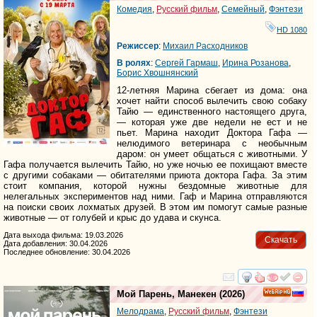
Комедия
,
Русский фильм
,
Семейный
,
Фэнтези
HD 1080
Режиссер
:
Михаил Расходников
В ролях
:
Сергей Гармаш
,
Ирина Розанова
,
Борис Хвошнянский
12-летняя Марина сбегает из дома: она
хочет найти способ вылечить свою собаку
Тайю — единственного настоящего друга,
— которая уже две недели не ест и не
пьет. Марина находит Доктора Гафа —
нелюдимого ветеринара с необычным
даром: он умеет общаться с животными. У
Гафа получается вылечить Тайю, но уже ночью ее похищают вместе
с другими собаками — обитателями приюта доктора Гафа. За этим
стоит компания, которой нужны бездомные животные для
нелегальных экспериментов над ними. Гаф и Марина отправляются
на поиски своих лохматых друзей. В этом им помогут самые разные
животные — от голубей и крыс до удава и скунса.
Дата выхода фильма: 19.03.2026
Скачать
Дата добавления: 30.04.2026
Последнее обновление: 30.04.2026
смотреть
инте
Мой Парень, Манекен
(2026)
HD
Мелодрама
,
Русский фильм
,
Фэнтези