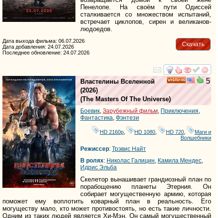
Пенелопе. На своём пути Одиссей
сталкивается со множеством испытаний,
встречает циклопов, сирен и великанов-
людоедов.
Дата выхода фильма: 06.07.2026
Скачать
Дата добавления: 24.07.2026
Последнее обновление: 24.07.2026
смотреть
инте
5
Властелины Вселенной
HD
(2026)
(
The Masters Of The Universe
)
Боевик
,
Зарубежный фильм
,
Приключения
,
Фантастика
,
Фэнтези
HD 2160р
,
HD 1080
,
HD 720
,
Маги и
Волшебники
Режиссер
:
Трэвис Найт
В ролях
:
Николас Галицин
,
Камила Мендес
,
Идрис Эльба
Скелетор вынашивает грандиозный план по
порабощению планеты Этерния. Он
собирает могущественную армию, которая
поможет ему воплотить коварный план в реальность. Его
могуществу мало, кто может противостоять, но есть такие личности.
Одним из таких людей является Хи-Мэн. Он самый могущественный