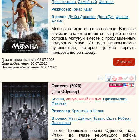
Приключения
,
Семейный
,
Фэнтези
Режиссер
:
Томас Каил
В ролях
:
Дуэйн Джонсон
,
Джон Туи
,
Фрэнки
Адамс
Моана откликается на зов океана. Впервые
в жизни она отправляется за риф своего
острова Мотунуи вместе с прославленным
полубогом Мауи. Их ждёт незабываемое
путешествие, которое должно вернуть
процветание её народу.
Дата выхода фильма: 08.07.2026
Скачать
Дата добавления: 10.07.2026
Последнее обновление: 10.07.2026
смотреть
инте
Одиссея
(2026)
(
The Odyssey
)
Боевик
,
Зарубежный фильм
,
Приключения
,
Фэнтези
Режиссер
:
Кристофер Нолан
В ролях
:
Мэтт Дэймон
,
Трэвис Скотт
,
Роберт
Паттинсон
После Троянской войны Одиссей, царь
Итаки, во главе небольшого войска
возвращается домой к своей жене