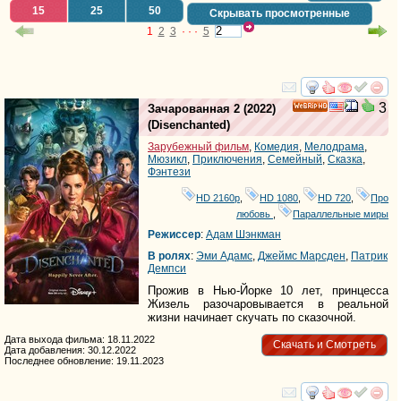
15
25
50
Скрывать просмотренные
1
2
3
· · ·
5
смотреть
инте
3
Зачарованная 2
(2022)
HD
(
Disenchanted
)
Зарубежный фильм
,
Комедия
,
Мелодрама
,
Мюзикл
,
Приключения
,
Семейный
,
Сказка
,
Фэнтези
HD 2160р
,
HD 1080
,
HD 720
,
Про
любовь
,
Параллельные миры
Режиссер
:
Адам Шэнкман
В ролях
:
Эми Адамс
,
Джеймс Марсден
,
Патрик
Демпси
Прожив в Нью-Йорке 10 лет, принцесса
Жизель разочаровывается в реальной
жизни начинает скучать по сказочной.
Дата выхода фильма: 18.11.2022
Скачать и Смотреть
Дата добавления: 30.12.2022
Последнее обновление: 19.11.2023