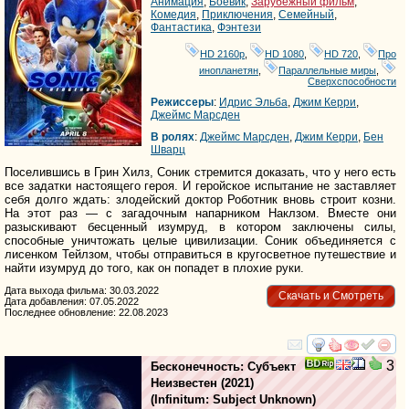
Анимация
,
Боевик
,
Зарубежный фильм
,
Комедия
,
Приключения
,
Семейный
,
Фантастика
,
Фэнтези
HD 2160р
,
HD 1080
,
HD 720
,
Про
инопланетян
,
Параллельные миры
,
Сверхспособности
Режиссеры
:
Идрис Эльба
,
Джим Керри
,
Джеймс Марсден
В ролях
:
Джеймс Марсден
,
Джим Керри
,
Бен
Шварц
Поселившись в Грин Хилз, Соник стремится доказать, что у него есть
все задатки настоящего героя. И геройское испытание не заставляет
себя долго ждать: злодейский доктор Роботник вновь строит козни.
На этот раз — с загадочным напарником Наклзом. Вместе они
разыскивают бесценный изумруд, в котором заключены силы,
способные уничтожать целые цивилизации. Соник объединяется с
лисенком Тейлзом, чтобы отправиться в кругосветное путешествие и
найти изумруд до того, как он попадет в плохие руки.
Дата выхода фильма: 30.03.2022
Скачать и Смотреть
Дата добавления: 07.05.2022
Последнее обновление: 22.08.2023
смотреть
инте
3
Бесконечность: Субъект
Неизвестен
(2021)
(
Infinitum: Subject Unknown
)