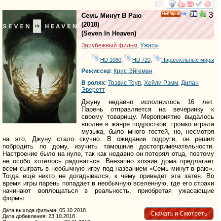
смотреть
инте
3
Семь Минут В Раю
HD
(2018)
(
Seven In Heaven
)
Зарубежный фильм
,
Ужасы
HD 1080
,
HD 720
,
Параллельные миры
Режиссер
:
Крис Эйгеман
В ролях
:
Трэвис Тоуп
,
Хейли Рэмм
,
Дилан
Эверетт
Джуну недавно исполнилось 16 лет.
Парень отправляется на вечеринку к
своему товарищу. Мероприятие выдалось
вполне в жанре подростков: громко играла
музыка, было много гостей, но, несмотря
на это, Джуну стало скучно. В ожидании подруги, он решил
побродить по дому, изучить тамошние достопримечательности.
Настроение было на нуле, так как недавно он потерял отца, поэтому
не особо хотелось радоваться. Внезапно хозяин дома предлагает
всем сыграть в необычную игру под названием «Семь минут в раю».
Тогда ещё никто не догадывался, к чему приведёт эта затея. Во
время игры парень попадает в необычную вселенную, где его страхи
начинают воплощаться в реальность, приобретая ужасающие
формы.
Дата выхода фильма: 05.10.2018
Скачать и Смотреть
Дата добавления: 23.10.2018