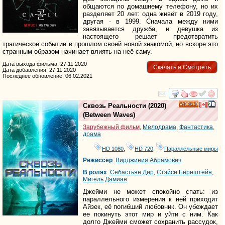
общаются по домашнему телефону, но их
разделяет 20 лет: одна живёт в 2019 году,
другая - в 1999. Сначала между ними
завязывается дружба, и девушка из
настоящего решает предотвратить
трагическое событие в прошлом своей новой знакомой, но вскоре это
странным образом начинает влиять на неё саму.
Дата выхода фильма: 27.11.2020
Скачать и Смотреть
Дата добавления: 27.11.2020
Последнее обновление: 06.02.2021
смотреть
инте
Сквозь Реальности
(2020)
HD
(
Between Waves
)
Зарубежный фильм
,
Мелодрама
,
Фантастика
,
драма
HD 1080
,
HD 720
,
Параллельные миры
Режиссер
:
Вирджиния Абрамович
В ролях
:
Себастьян Дир
,
Стэйси Бернштейн
,
Мигель Дамиан
Джейми не может спокойно спать: из
параллельного измерения к ней приходит
Айзек, её погибший любовник. Он убеждает
ее покинуть этот мир и уйти с ним. Как
долго Джейми сможет сохранить рассудок,