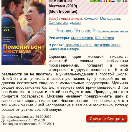
16
Поменяться
Ray
Местами
(2019)
(
Mon Inconnue
)
Зарубежный фильм
,
Комедия
,
Мелодрама
,
Фантастика
,
драма
HD 1080
,
HD 720
,
Параллельные миры
Режиссеры
:
Хьюго Желен
,
Юго Желен
В ролях
:
Франсуа Сивиль
,
Жозефин Жапи
,
Бенжамен Лаверн
Однажды один молодой писатель,
известный своими необычными
произведениями, попадает в иное
измерение, в другую реальность. В этой
реальности он не писатель, а учитель-неудачник в простой школе.
Влюблён этот учитель в известную пианистку, у которой вот-вот
должна состояться свадьба с музыкальным продюсером. Мужчина
решает восстановить баланс и вернуть себе причитающееся. В той
она была его, а значит и в этой она будет с ним. Правда, для этого
придётся постараться. Мужчина начинает предпринимать шаги к
завоеванию сердца пианистки. Немного погодя, он понимает, что в
той жизни он был к ней несправедлив и вёл себя эгоистично, потому
решает отпустить возлюбленную.
Дата выхода фильма: 24.10.2019
Скачать и Смотреть
Дата добавления: 10.12.2019
Последнее обновление: 21.04.2021