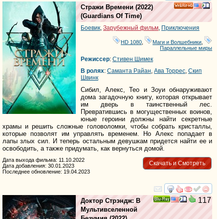
смотреть
инте
Стражи Времени
(2022)
HD
(
Guardians Of Time
)
Боевик
,
Зарубежный фильм
,
Приключения
HD 1080
,
Маги и Волшебники
,
Параллельные миры
Режиссер
:
Стивен Шимек
В ролях
:
Саманта Райан
,
Ава Торрес
,
Скип
Швинк
Сибил, Алекс, Тео и Зоуи обнаруживают
дома загадочную книгу, которая открывает
им дверь в таинственный лес.
Превратившись в могущественных воинов,
юные героини должны найти секретные
храмы и решить сложные головоломки, чтобы собрать кристаллы,
которые позволят им управлять временем. Но Алекс попадает в
лапы злых сил. И теперь остальным девушкам придется найти ее и
освободить, а также придумать, как вернуться домой.
Дата выхода фильма: 11.10.2022
Скачать и Смотреть
Дата добавления: 30.01.2023
Последнее обновление: 19.04.2023
смотреть
инте
117
Доктор Стрэндж: В
Ray
Мультивселенной
Безумия
(2022)