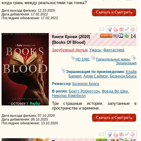
когда грань между реальностями так тонка?
Дата выхода фильма: 12.10.2020
Скачать и Смотреть
Дата добавления: 17.02.2022
Последнее обновление: 17.02.2022
смотреть
инте
14
Книги Крови
(2020)
HD
(
Books Of Blood
)
Зарубежный фильм
,
Ужасы
,
Фантастика
HD 1080
,
Параллельные миры
,
Экранизация
Экранизация по произведению
:
Клайв
Баркер
,
Адам Саймон
,
Брэннон Брага
Режиссер
:
Брэннон Брага
В ролях
:
Бритт Робертсон
,
Фреда Фо Шен
,
Николас Кэмпбелл
Три страшные истории, запутанные в
пространстве и времени.
Дата выхода фильма: 07.10.2020
Скачать и Смотреть
Дата добавления: 08.10.2020
Последнее обновление: 13.10.2020
смотреть
инте