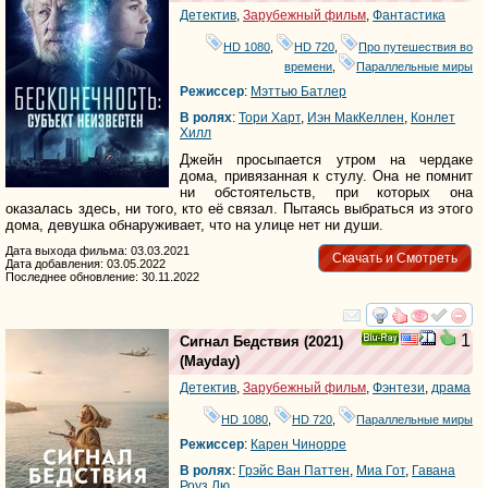
Детектив
,
Зарубежный фильм
,
Фантастика
HD 1080
,
HD 720
,
Про путешествия во
времени
,
Параллельные миры
Режиссер
:
Мэттью Батлер
В ролях
:
Тори Харт
,
Иэн МакКеллен
,
Конлет
Хилл
Джейн просыпается утром на чердаке
дома, привязанная к стулу. Она не помнит
ни обстоятельств, при которых она
оказалась здесь, ни того, кто её связал. Пытаясь выбраться из этого
дома, девушка обнаруживает, что на улице нет ни души.
Дата выхода фильма: 03.03.2021
Скачать и Смотреть
Дата добавления: 03.05.2022
Последнее обновление: 30.11.2022
смотреть
инте
1
Сигнал Бедствия
(2021)
Ray
(
Mayday
)
Детектив
,
Зарубежный фильм
,
Фэнтези
,
драма
HD 1080
,
HD 720
,
Параллельные миры
Режиссер
:
Карен Чинорре
В ролях
:
Грэйс Ван Паттен
,
Миа Гот
,
Гавана
Роуз Лю