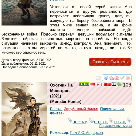
Уставшая от своей серой жизни Ана
переносится в другую реальность, где
встречает небольшую группу девушек,
живущую на берегу бескрайнего моря. В
этом мире вечная весна, а на фоне
залитых солнцем пейзажей идёт
бесконечная война. Подобно сиренам, девушки посылают сигналы
бедствия, обрекая несчастных моряков на погибель. Но когда
ситуация начинает выходить из-под контроля, Ана понимает, что,
возможно, в этом мире ей не место, а путь назад таит в себе
множество опасностей…
Дата выхода фильма: 31.01.2021
Скачать и Смотреть
Дата добавления: 03.11.2021
Последнее обновление: 23.12.2021
смотреть
инте
106
Охотник На
Ray
Монстров
(2021)
(
Monster Hunter
)
Боевик
,
Зарубежный фильм
,
Приключения
,
Фэнтези
HD 2160р
,
HD 1080
,
HD 720
,
Параллельные миры
Режиссер
:
Пол У. С. Андерсон