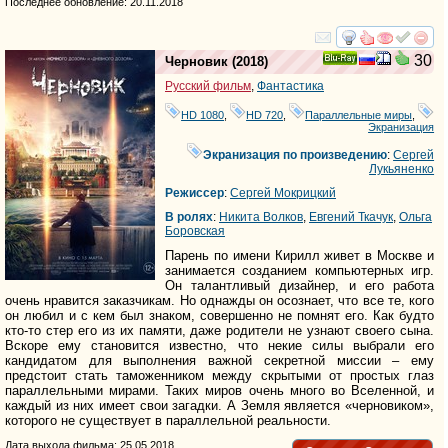
Последнее обновление: 20.11.2018
смотреть
инте
30
Черновик
(2018)
Ray
Русский фильм
,
Фантастика
HD 1080
,
HD 720
,
Параллельные миры
,
Экранизация
Экранизация по произведению
:
Сергей
Лукьяненко
Режиссер
:
Сергей Мокрицкий
В ролях
:
Никита Волков
,
Евгений Ткачук
,
Ольга
Боровская
Парень по имени Кирилл живет в Москве и
занимается созданием компьютерных игр.
Он талантливый дизайнер, и его работа
очень нравится заказчикам. Но однажды он осознает, что все те, кого
он любил и с кем был знаком, совершенно не помнят его. Как будто
кто-то стер его из их памяти, даже родители не узнают своего сына.
Вскоре ему становится известно, что некие силы выбрали его
кандидатом для выполнения важной секретной миссии – ему
предстоит стать таможенником между скрытыми от простых глаз
параллельными мирами. Таких миров очень много во Вселенной, и
каждый из них имеет свои загадки. А Земля является «черновиком»,
которого не существует в параллельной реальности.
Дата выхода фильма: 25.05.2018