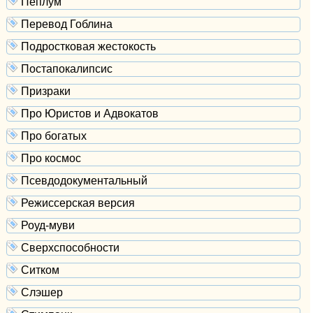
Пеплум
Перевод Гоблина
Подростковая жестокость
Постапокалипсис
Призраки
Про Юристов и Адвокатов
Про богатых
Про космос
Псевдодокументальный
Режиссерская версия
Роуд-муви
Сверхспособности
Ситком
Слэшер