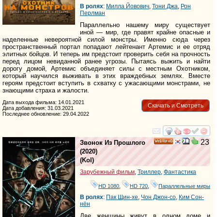
В ролях
:
Милла Йовович
,
Тони Джа
,
Рон
Перлман
Параллельно нашему миру существует
иной — мир, где правят крайне опасные и
наделенные невероятной силой монстры. Именно сюда через
пространственный портал попадают лейтенант Артемис и ее отряд
элитных бойцов. И теперь им предстоит проверить себя на прочность
перед лицом невиданной ранее угрозы. Пытаясь выжить и найти
дорогу домой, Артемис объединяет силы с местным Охотником,
который научился выживать в этих враждебных землях. Вместе
героям предстоит вступить в схватку с ужасающими монстрами, не
знающими страха и жалости.
Дата выхода фильма: 14.01.2021
Скачать и Смотреть
Дата добавления: 31.03.2021
Последнее обновление: 29.04.2022
смотреть
инте
23
Звонок Из Прошлого
HD
(2020)
(
Kol
)
Зарубежный фильм
,
Триллер
,
Фантастика
HD 1080
,
HD 720
,
Параллельные миры
В ролях
:
Пак Щин-хе
,
Чон Джон-со
,
Ким Сон-
нён
Две женщины живут в одном доме и