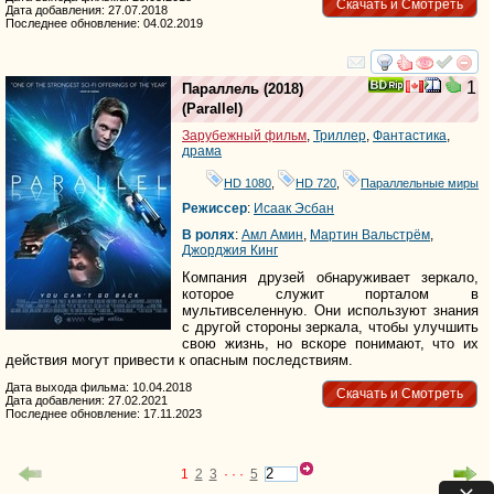
Скачать и Смотреть
Дата добавления: 27.07.2018
Последнее обновление: 04.02.2019
смотреть
инте
1
Параллель
(2018)
(
Parallel
)
Зарубежный фильм
,
Триллер
,
Фантастика
,
драма
HD 1080
,
HD 720
,
Параллельные миры
Режиссер
:
Исаак Эсбан
В ролях
:
Амл Амин
,
Мартин Вальстрём
,
Джорджия Кинг
Компания друзей обнаруживает зеркало,
которое служит порталом в
мультивселенную. Они используют знания
с другой стороны зеркала, чтобы улучшить
свою жизнь, но вскоре понимают, что их
действия могут привести к опасным последствиям.
Дата выхода фильма: 10.04.2018
Скачать и Смотреть
Дата добавления: 27.02.2021
Последнее обновление: 17.11.2023
1
2
3
· · ·
5