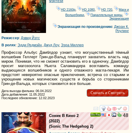
Фэнтези
HD 2160р
,
HD 1080
,
HD 720
,
Маги и
Волшебники
,
Параллельные миры
,
Экранизация
Экранизация по произведению
:
Джоан К.
Роулинг
Режиссер
:
Дэвид Йэтс
В ролях
:
Эдди Редмэйн
,
Джуд Лоу
,
Эзра Миллер
Профессор Альбус Дамблдор узнает, что могущественный тёмный
волшебник Геллерт Грин-де-Вальд планирует захватить власть над
миром. Понимая, что не сможет остановить его в одиночку, Дамблдор
просит магозоолога Ньюта Саламандера возглавить команду
выдающихся волшебников и одного отважного магла-пекаря. Им
предстоят невероятно опасные приключения, встреча со старыми и
укрощение новых магических существ и борьба со сторонниками
Грин-де-Вальда, которых становится все больше.
Дата выхода фильма: 06.04.2022
Скачать и Смотреть
Дата добавления: 11.05.2022
Последнее обновление: 12.02.2023
смотреть
инте
48
Соник В Кино 2
Ray
(2022)
(
Sonic The Hedgehog 2
)