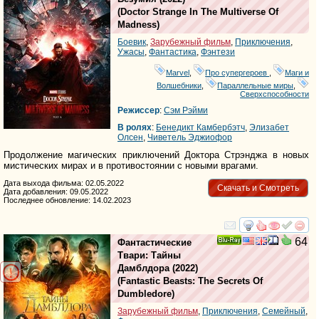
(
Doctor Strange In The Multiverse Of
Madness
)
Боевик
,
Зарубежный фильм
,
Приключения
,
Ужасы
,
Фантастика
,
Фэнтези
Marvel
,
Про супергероев
,
Маги и
Волшебники
,
Параллельные миры
,
Сверхспособности
Режиссер
:
Сэм Рэйми
В ролях
:
Бенедикт Камбербэтч
,
Элизабет
Олсен
,
Чиветель Эджиофор
Продолжение магических приключений Доктора Стрэнджа в новых
мистических мирах и в противостоянии с новыми врагами.
Дата выхода фильма: 02.05.2022
Скачать и Смотреть
Дата добавления: 09.05.2022
Последнее обновление: 14.02.2023
смотреть
инте
64
Фантастические
Ray
Твари: Тайны
Дамблдора
(2022)
(
Fantastic Beasts: The Secrets Of
Dumbledore
)
Зарубежный фильм
,
Приключения
,
Семейный
,