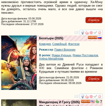
невозможно противостоять огромной армии в одиночку. Хи-Мэну
нужны друзья и верные помощники. Однако людей, которым он смог
бы доверять, осталось очень мало, и все они давно вышли «на
пенсию».
Дата выхода фильма: 03.06.2026
Скачать
Дата добавления: 31.12.1799
Последнее обновление: 27.07.2026
смотреть
инте
Богатыри
(2026)
HD
Комедия
,
Семейный
,
Фэнтези
Режиссер
:
Павел Воронин
В ролях
:
Роман Курцын
,
Роман Постовалов
,
Алёна Михайлова
Два витязя из Древней Руси попадают в
XXI век. Семейное фэнтези с Романом
Курцыным и путешествиями во времени
Дата выхода фильма: 21.05.2026
Скачать
Дата добавления: 06.08.2026
Последнее обновление: 09.08.2026
смотреть
инте
7
Мандалорец И Грогу
(2026)
HD