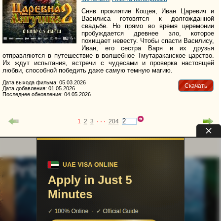
Сняв проклятие Кощея, Иван Царевич и
Василиса готовятся к долгожданной
свадьбе. Но прямо во время церемонии
пробуждается древнее зло, которое
похищает невесту. Чтобы спасти Василису,
Иван, его сестра Варя и их друзья
отправляются в путешествие в волшебное Тмутараканское царство.
Их ждут испытания, встречи с чудесами и проверка настоящей
любви, способной победить даже самую темную магию.
Дата выхода фильма: 05.03.2026
Скачать
Дата добавления: 01.05.2026
Последнее обновление: 04.05.2026
1
2
3
· · ·
204
uvu@uvuvu.ru
Партнёры
Для правообладателей
Помощь сайту