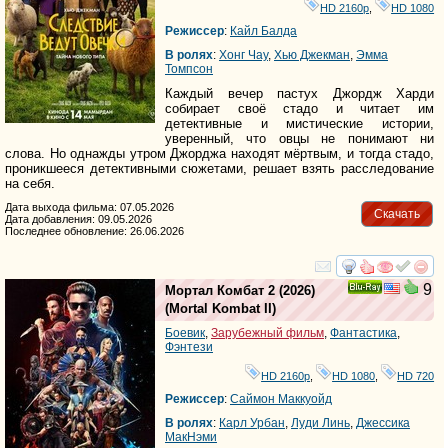
HD 2160р
,
HD 1080
Режиссер
:
Кайл Балда
В ролях
:
Хонг Чау
,
Хью Джекман
,
Эмма
Томпсон
Каждый вечер пастух Джордж Харди
собирает своё стадо и читает им
детективные и мистические истории,
уверенный, что овцы не понимают ни
слова. Но однажды утром Джорджа находят мёртвым, и тогда стадо,
проникшееся детективными сюжетами, решает взять расследование
на себя.
Дата выхода фильма: 07.05.2026
Скачать
Дата добавления: 09.05.2026
Последнее обновление: 26.06.2026
смотреть
инте
9
Мортал Комбат 2
(2026)
Ray
(
Mortal Kombat II
)
Боевик
,
Зарубежный фильм
,
Фантастика
,
Фэнтези
HD 2160р
,
HD 1080
,
HD 720
Режиссер
:
Саймон Маккуойд
В ролях
:
Карл Урбан
,
Луди Линь
,
Джессика
МакНэми