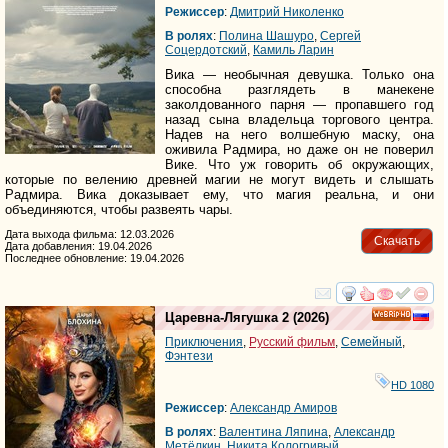
Режиссер
:
Дмитрий Николенко
В ролях
:
Полина Шашуро
,
Сергей
Соцердотский
,
Камиль Ларин
Вика — необычная девушка. Только она
способна разглядеть в манекене
заколдованного парня — пропавшего год
назад сына владельца торгового центра.
Надев на него волшебную маску, она
оживила Радмира, но даже он не поверил
Вике. Что уж говорить об окружающих,
которые по велению древней магии не могут видеть и слышать
Радмира. Вика доказывает ему, что магия реальна, и они
объединяются, чтобы развеять чары.
Дата выхода фильма: 12.03.2026
Скачать
Дата добавления: 19.04.2026
Последнее обновление: 19.04.2026
смотреть
инте
Царевна-Лягушка 2
(2026)
HD
Приключения
,
Русский фильм
,
Семейный
,
Фэнтези
HD 1080
Режиссер
:
Александр Амиров
В ролях
:
Валентина Ляпина
,
Александр
Метёлкин
,
Никита Кологривый