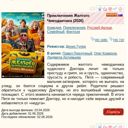
смотреть
инте
Приключения Желтого
HD
Чемоданчика
(2026)
Комедия
,
Приключения
,
Русский фильм
,
Семейный
,
Фэнтези
HD 1080
,
HD 720
Режиссер
:
Денис Гуляр
В ролях
:
Павел Прилучный
,
Олег Комаров
,
Людмила Артемьева
Содержимое желтого чемоданчика
чудесного Доктора лечит не только
простуду и грипп, но и грусть, одиночество,
трусость и робость. Петя — современный
мальчик-затворник, которого не выгнать на
улицу, он боится социума и других ребят. Родители решают
обратиться к чудесному Доктору, но его волшебный чемоданчик
похищают. С этого момента начинается череда приключений. В итоге
Петя не только помогает Доктору, но и находит себе верных друзей и
избавляется от «недуга».
Дата выхода фильма: 23.04.2026
Скачать
Дата добавления: 01.06.2026
Последнее обновление: 02.06.2026