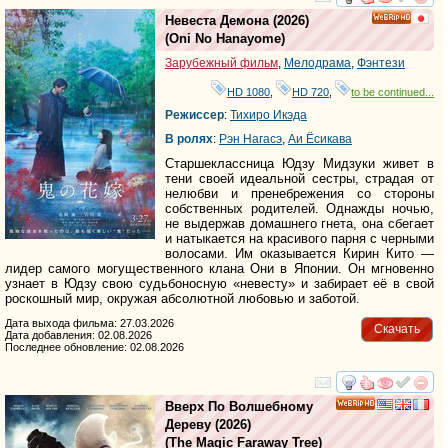
смотреть
инте
Невеста Демона
(2026)
HD
(
Oni No Hanayome
)
Зарубежный фильм
,
Мелодрама
,
Фэнтези
HD 1080
,
HD 720
,
to be continued...
Режиссер
:
Тихиро Икэда
В ролях
:
Рэн Нагасэ
,
Аи Ёсикава
Старшеклассница Юдзу Мидзуки живет в
тени своей идеальной сестры, страдая от
нелюбви и пренебрежения со стороны
собственных родителей. Однажды ночью,
не выдержав домашнего гнета, она сбегает
и натыкается на красивого парня с черными
волосами. Им оказывается Кирин Кито —
лидер самого могущественного клана Они в Японии. Он мгновенно
узнает в Юдзу свою судьбоносную «невесту» и забирает её в свой
роскошный мир, окружая абсолютной любовью и заботой.
Дата выхода фильма: 27.03.2026
Скачать
Дата добавления: 02.08.2026
Последнее обновление: 02.08.2026
смотреть
инте
Вверх По Волшебному
HD
Дереву
(2026)
(
The Magic Faraway Tree
)