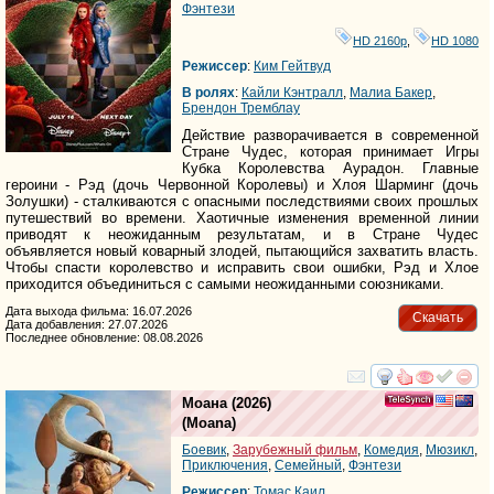
Фэнтези
HD 2160р
,
HD 1080
Режиссер
:
Ким Гейтвуд
В ролях
:
Кайли Кэнтралл
,
Малиа Бакер
,
Брендон Тремблаy
Действие разворачивается в современной
Стране Чудес, которая принимает Игры
Кубка Королевства Аурадон. Главные
героини - Рэд (дочь Червонной Королевы) и Хлоя Шарминг (дочь
Золушки) - сталкиваются с опасными последствиями своих прошлых
путешествий во времени. Хаотичные изменения временной линии
приводят к неожиданным результатам, и в Стране Чудес
объявляется новый коварный злодей, пытающийся захватить власть.
Чтобы спасти королевство и исправить свои ошибки, Рэд и Хлое
приходится объединиться с самыми неожиданными союзниками.
Дата выхода фильма: 16.07.2026
Скачать
Дата добавления: 27.07.2026
Последнее обновление: 08.08.2026
смотреть
инте
Моана
(2026)
(
Moana
)
Боевик
,
Зарубежный фильм
,
Комедия
,
Мюзикл
,
Приключения
,
Семейный
,
Фэнтези
Режиссер
:
Томас Каил