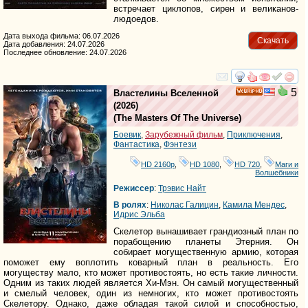
встречает циклопов, сирен и великанов-
людоедов.
Дата выхода фильма: 06.07.2026
Скачать
Дата добавления: 24.07.2026
Последнее обновление: 24.07.2026
смотреть
инте
5
Властелины Вселенной
HD
(2026)
(
The Masters Of The Universe
)
Боевик
,
Зарубежный фильм
,
Приключения
,
Фантастика
,
Фэнтези
HD 2160р
,
HD 1080
,
HD 720
,
Маги и
Волшебники
Режиссер
:
Трэвис Найт
В ролях
:
Николас Галицин
,
Камила Мендес
,
Идрис Эльба
Скелетор вынашивает грандиозный план по
порабощению планеты Этерния. Он
собирает могущественную армию, которая
поможет ему воплотить коварный план в реальность. Его
могуществу мало, кто может противостоять, но есть такие личности.
Одним из таких людей является Хи-Мэн. Он самый могущественный
и смелый человек, один из немногих, кто может противостоять
Скелетору. Однако, даже обладая такой силой и способностью,