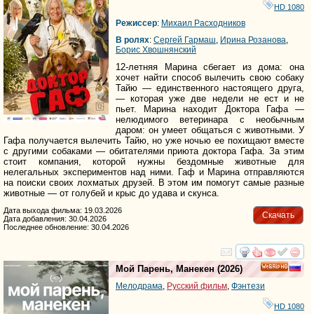
HD 1080
Режиссер
:
Михаил Расходников
В ролях
:
Сергей Гармаш
,
Ирина Розанова
,
Борис Хвошнянский
12-летняя Марина сбегает из дома: она
хочет найти способ вылечить свою собаку
Тайю — единственного настоящего друга,
— которая уже две недели не ест и не
пьет. Марина находит Доктора Гафа —
нелюдимого ветеринара с необычным
даром: он умеет общаться с животными. У
Гафа получается вылечить Тайю, но уже ночью ее похищают вместе
с другими собаками — обитателями приюта доктора Гафа. За этим
стоит компания, которой нужны бездомные животные для
нелегальных экспериментов над ними. Гаф и Марина отправляются
на поиски своих лохматых друзей. В этом им помогут самые разные
животные — от голубей и крыс до удава и скунса.
Дата выхода фильма: 19.03.2026
Скачать
Дата добавления: 30.04.2026
Последнее обновление: 30.04.2026
смотреть
инте
Мой Парень, Манекен
(2026)
HD
Мелодрама
,
Русский фильм
,
Фэнтези
HD 1080