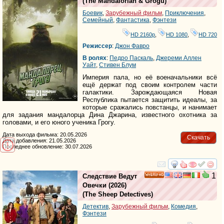
(
The Mandalorian & Grogu
)
Боевик
,
Зарубежный фильм
,
Приключения
,
Семейный
,
Фантастика
,
Фэнтези
HD 2160р
,
HD 1080
,
HD 720
Режиссер
:
Джон Фавро
В ролях
:
Педро Паскаль
,
Джереми Аллен
Уайт
,
Стивен Блум
Империя пала, но её военачальники всё
ещё держат под своим контролем части
галактики. Зарождающаяся Новая
Республика пытается защитить идеалы, за
которые сражались повстанцы, и нанимает
для задания мандалорца Дина Джарина, известного охотника за
головами, и его юного ученика Грогу.
Дата выхода фильма: 20.05.2026
Скачать
Дата добавления: 21.05.2026
Последнее обновление: 30.07.2026
смотреть
инте
1
Следствие Ведут
HD
Овечки
(2026)
(
The Sheep Detectives
)
Детектив
,
Зарубежный фильм
,
Комедия
,
Фэнтези