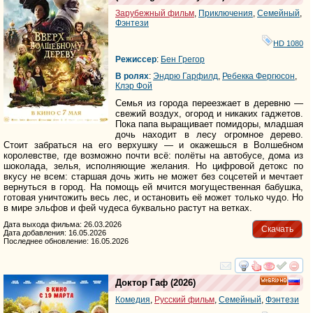
Зарубежный фильм
,
Приключения
,
Семейный
,
Фэнтези
HD 1080
Режиссер
:
Бен Грегор
В ролях
:
Эндрю Гарфилд
,
Ребекка Фергюсон
,
Клэр Фой
Семья из города переезжает в деревню —
свежий воздух, огород и никаких гаджетов.
Пока папа выращивает помидоры, младшая
дочь находит в лесу огромное дерево.
Стоит забраться на его верхушку — и окажешься в Волшебном
королевстве, где возможно почти всё: полёты на автобусе, дома из
шоколада, зелья, исполняющие желания. Но цифровой детокс по
вкусу не всем: старшая дочь жить не может без соцсетей и мечтает
вернуться в город. На помощь ей мчится могущественная бабушка,
готовая уничтожить весь лес, и остановить её может только чудо. Но
в мире эльфов и фей чудеса буквально растут на ветках.
Дата выхода фильма: 26.03.2026
Скачать
Дата добавления: 16.05.2026
Последнее обновление: 16.05.2026
смотреть
инте
Доктор Гаф
(2026)
HD
Комедия
,
Русский фильм
,
Семейный
,
Фэнтези