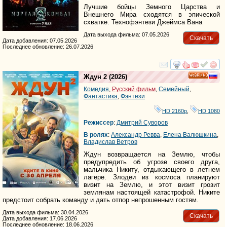
Лучшие бойцы Земного Царства и
Внешнего Мира сходятся в эпической
схватке. Технофэнтези Джеймса Вана
Дата выхода фильма: 07.05.2026
Скачать
Дата добавления: 07.05.2026
Последнее обновление: 26.07.2026
смотреть
инте
Ждун 2
(2026)
HD
Комедия
,
Русский фильм
,
Семейный
,
Фантастика
,
Фэнтези
HD 2160р
,
HD 1080
Режиссер
:
Дмитрий Суворов
В ролях
:
Александр Ревва
,
Елена Валюшкина
,
Владислав Ветров
Ждун возвращается на Землю, чтобы
предупредить об угрозе своего друга,
мальчика Никиту, отдыхающего в летнем
лагере. Злодеи из космоса планируют
визит на Землю, и этот визит грозит
землянам настоящей катастрофой. Никите
предстоит собрать команду и дать отпор непрошенным гостям.
Дата выхода фильма: 30.04.2026
Скачать
Дата добавления: 17.06.2026
Последнее обновление: 18.06.2026