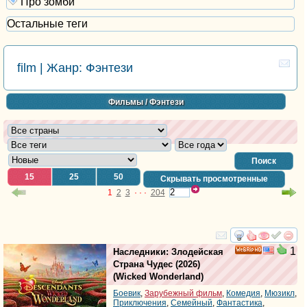
Про зомби
Остальные теги
film | Жанр: Фэнтези
Фильмы
/ Фэнтези
Поиск
15
25
50
Скрывать просмотренные
1
2
3
· · ·
204
смотреть
инте
1
Наследники: Злодейская
HD
Страна Чудес
(2026)
(
Wicked Wonderland
)
Боевик
,
Зарубежный фильм
,
Комедия
,
Мюзикл
,
Приключения
,
Семейный
,
Фантастика
,