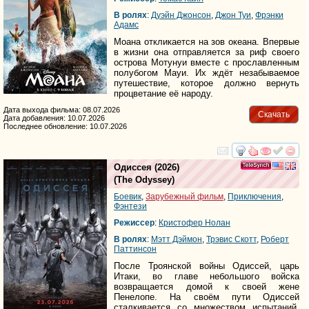
В ролях
:
Дуэйн Джонсон
,
Джон Туи
,
Фрэнки
Адамс
Моана откликается на зов океана. Впервые
в жизни она отправляется за риф своего
острова Мотунуи вместе с прославленным
полубогом Мауи. Их ждёт незабываемое
путешествие, которое должно вернуть
процветание её народу.
Дата выхода фильма: 08.07.2026
Скачать
Дата добавления: 10.07.2026
Последнее обновление: 10.07.2026
смотреть
инте
Одиссея
(2026)
(
The Odyssey
)
Боевик
,
Зарубежный фильм
,
Приключения
,
Фэнтези
Режиссер
:
Кристофер Нолан
В ролях
:
Мэтт Дэймон
,
Трэвис Скотт
,
Роберт
Паттинсон
После Троянской войны Одиссей, царь
Итаки, во главе небольшого войска
возвращается домой к своей жене
Пенелопе. На своём пути Одиссей
сталкивается со множеством испытаний,