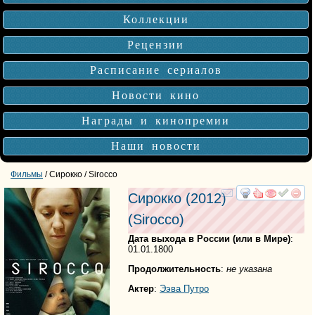
Коллекции
Рецензии
Расписание сериалов
Новости кино
Награды и кинопремии
Наши новости
Фильмы
/ Сирокко / Sirocco
Сирокко
(2012)
смотреть
инте
(
Sirocco
)
Дата выхода в России (или в Мире)
:
01.01.1800
Продолжительность
:
не указана
Актер
:
Ээва Путро