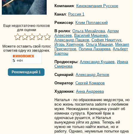
Компания
:
Кинокомпания Русское
Канал
:
Россия 1
Режиссер
:
Клим Поплавский
Еще недостаточно голосов
для оценки
В ролях
:
Ольга Михайлова
,
Артем
Алексеев
,
Василий Мищенко
,
Александр Пашков
,
София Никитчук
,
Игорь Хрипунов
,
Ольга Машная
,
Михаил
Можете оставить свой голос
Присмотров
,
Полина Лазарева
,
Альберт
отметив одну из звездочек.
Бартош
Продюсеры
:
Александр Кушаев
,
Ирина
Смирнова
Рекомендаций
1
Сценарий
:
Александр Детков
Оператор
:
Сергей Комаров
Художник
:
Анна Андреева
Наталья - по образованию медсестра, но
всю жизнь посвятила заботе о любимом
муже. Неожиданно женщина узнаёт об
изменах супруга. Крепкий брак в
одночасье рушится, и Наталья
вынуждена уйти из дома. Теперь ей
нужно не только найти жилье, но и
работу. Однако, неумелые попытки одна