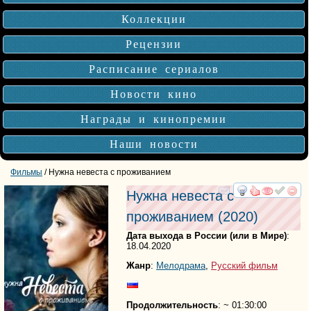
Коллекции
Рецензии
Расписание сериалов
Новости кино
Награды и кинопремии
Наши новости
Фильмы
/ Нужна невеста с проживанием
Нужна невеста с
смотреть
инте
проживанием
(2020)
Дата выхода в России (или в Мире)
:
18.04.2020
Жанр
:
Мелодрама
,
Русский фильм
Продолжительность
: ~ 01:30:00