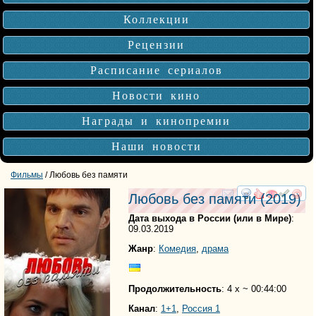
Коллекции
Рецензии
Расписание сериалов
Новости кино
Награды и кинопремии
Наши новости
Фильмы
/ Любовь без памяти
Любовь без памяти
(2019)
смотреть
инте
Дата выхода в России (или в Мире)
:
09.03.2019
Жанр
:
Комедия
,
драма
Продолжительность
: 4 x ~ 00:44:00
Канал
:
1+1
,
Россия 1