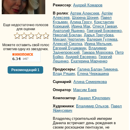
Режиссер
:
Андрей Комаров
В ролях
:
Артем Алексеев
,
Артём
Алексеев
,
Шорена Шония
,
Павел
Кузьмин
,
Алина Гросу
,
Константин
Еще недостаточно голосов
Корецкий
,
Ирина Мак
,
Олеся Гаевая
,
для оценки
Анатолий Ященко
,
Григорий Боковенко
,
Николай Боклан
,
Дарья Трегубова
,
Михаил Чертилин
,
Валерия Гуляева
,
Алексей Смолка
,
Ирина Мельник
,
Можете оставить свой голос
Евгений Бушмакин
,
Владимир
отметив одну из звездочек.
Заднепровский
,
Тамара Морозова
,
Петр
Бойко
,
Андрей Евсеенко
,
Георгий
Лещенко
,
Екатерина Марченко
Продюсеры
:
Галина Балан-Тимкина
,
Рекомендаций
1
Влад Ряшин
,
Елена Черкашина
Сценарий
:
Алина Семерякова
Оператор
:
Максим Баев
Композитор
:
Даниил Юделевич
Художники
:
Владимир Ольхов
,
Павел
Ярмусевич
Владелец строительной империи
Данила встречает день рождения в
своем роскошном пентхаузе, не