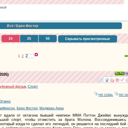
ания
Всё
/ Брен Фостер
15
25
50
Скрывать просмотренные
1
2
2026)
Ray
смотре
и
убежный фильм
,
Спорт
HD 2160р
,
HD 10
Эткинс
акФерсон
,
Брен Фостер
,
Моджиан Ариа
т вдали от октагона бывший чемпион MMA Пэттон Джеймс вынужд
ьшой спорт, чтобы отомстить за брата Мэлона. Воссоединившись
оторый когда-то сделал его легендой, он решается на последний бой