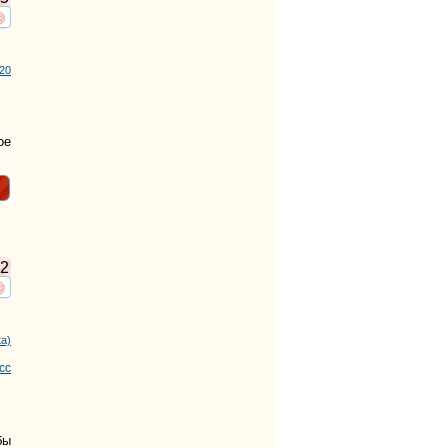
ть
нтересует
20
ое
2
ть
нтересует
ка)
сс
бы