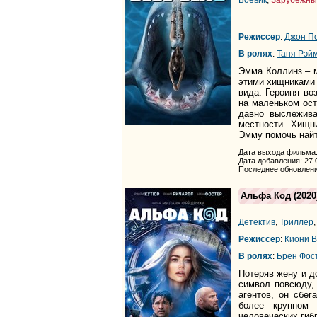
Режиссер
:
Джон П
В ролях
:
Таня Рэй
Эмма Коллинз – м
этими хищниками 
вида. Героиня в
на маленьком ос
давно выслежив
местности. Хищн
Эмму помочь найт
Дата выхода фильма:
Дата добавления: 27.
Последнее обновлени
Альфа Код
(2020
Детектив
,
Триллер
Режиссер
:
Киони 
В ролях
:
Брен Фос
Потеряв жену и д
символ повсюду,
агентов, он сбег
более крупном 
человеческих гиб