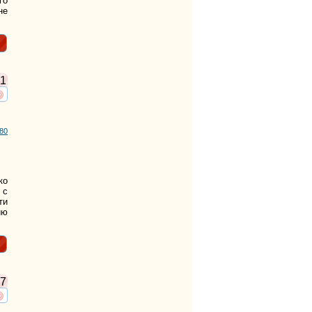
го
не
1
ть
нтересует
80
ко
 с
ти
ию
7
ть
нтересует