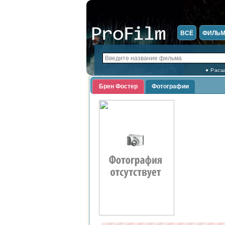
ВСЁ
ФИЛЬ
● Расш
Брен Фостер
Фотографии