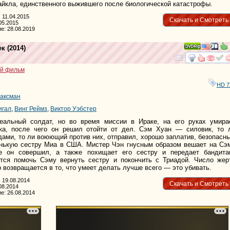
айкла, единственного выжившего после биологической катастрофы.
 11.04.2015
Скачать и Смотреть
05.2015
е: 28.08.2019
ек
(2014)
смотре
и
й фильм
HD 7
Ваксман
игал
,
Винг Реймз
,
Виктор Уэбстер
альный солдат, но во время миссии в Ираке, на его руках умира
ка, после чего он решил отойти от дел. Сэм Хуан — силовик, то 
дами, то ли воюющий против них, отправил, хорошо заплатив, безопасн
нькую сестру Миа в США. Мистер Чэн гнусным образом вешает на Сэ
ое он совершил, а также похищает его сестру и передает бандита
тся помочь Сэму вернуть сестру и покончить с Триадой. Число жер
р возвращается в то, что умеет делать лучше всего — это убивать.
 19.08.2014
Скачать и Смотреть
08.2014
е: 26.08.2014