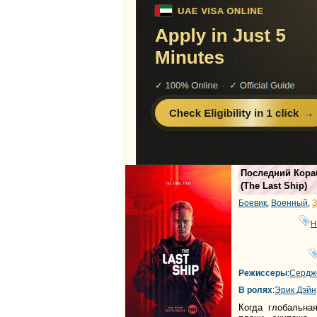
Последний Кора
(
The Last Ship
)
Боевик
,
Военный
,
З
H
Режиссеры
:
Сердж
В ролях
:
Эрик Дэйн
Когда глобальна