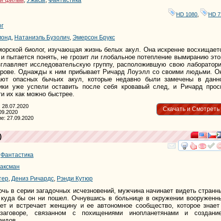
HD 1080
,
HD 7
ог
монд
,
Натаниэль Бузолич
,
Эмерсон Брукс
орской биолог, изучающая жизнь белых акул. Она искренне восхищает
и пытается понять, не грозит ли глобальное потепление вымиранию это
озглавляет исследовательскую группу, расположившую свою лаборатор
трове. Однажды к ним прибывает Ричард Лоуэлл со своими людьми. О
ают опасных бычьих акул, которые недавно были замечены в данн
ики уже успели оставить после себя кровавый след, и Ричард прос
и их как можно быстрее.
 28.07.2020
Скачать и Смотреть
09.2020
е: 27.09.2020
)
смотре
и
,
Фантастика
Ваксман
тер
,
Дениз Ричардс
,
Рэнди Кутюр
очь в серии загадочных исчезновений, мужчина начинает видеть странны
 куда бы он ни пошел. Очнувшись в больнице в окружении вооруженн
ает и встречает женщину и ее автономное сообщество, которое знает
заговоре, связанном с похищениями инопланетянами и создани
ридов.