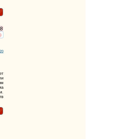
8
ть
нтересует
20
ет
ли
ым
ма
м.
тв