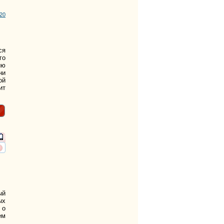
20
ся
го
ию
ни
ой
ит
ть
нтересует
й
ых
 о
ем