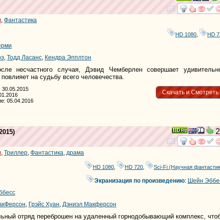
смотре
и
м
,
Фантастика
HD 1080
,
HD 7
ерми
рэ
,
Тодд Ласанс
,
Кендра Эпплтон
сле несчастного случая, Дэвид Чемберлен совершает удивительн
 повлияет на судьбу всего человечества.
 30.05.2015
Скачать и Смотреть
01.2016
е: 05.04.2016
2
2015)
смотре
и
м
,
Триллер
,
Фантастика
,
драма
HD 1080
,
HD 720
,
Sci-Fi (Научная фантасти
Экранизация по произведению
:
Шейн Эббе
ббесс
акФерсон
,
Грэйс Хуан
,
Дэниэл Макферсон
льный отряд переброшен на удаленный горнодобывающий комплекс, что