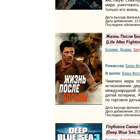
жестокую схватку
мира уничтожить
только его жизнь,
Дата выхода фильма:
Дата добавления: 13.
Последнее обновлени
Жизнь После Б
(
Life After Fighti
Боевик
,
Драма
,
Зар
Режиссер
:
Брен Ф
В ролях
:
Брен Фос
Чемпион мира по
исчезновение дв
международной п
детей потеряна,
по торговле детьм
Дата выхода фильма:
Дата добавления: 20.
Последнее обновлени
Глубокое Синее 
(
Deep Blue Sea 3
Боевик
,
Зарубежны