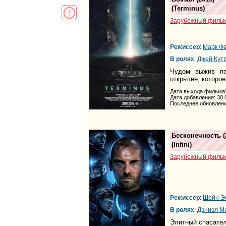
(
Terminus
)
Зарубежный филь
Режиссер
:
Марк Ф
В ролях
:
Джей Кут
Чудом выжив по
открытие, которое
Дата выхода фильма:
Дата добавления: 30.
Последнее обновлени
Бесконечность
(
(
Infini
)
Зарубежный филь
Режиссер
:
Шейн Э
В ролях
:
Дэниэл М
Элитный спасате