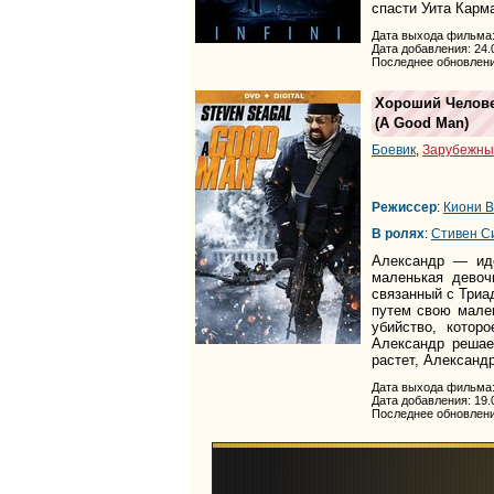
спасти Уита Карм
Дата выхода фильма:
Дата добавления: 24.
Последнее обновлени
Хороший Челов
(
A Good Man
)
Боевик
,
Зарубежны
Режиссер
:
Киони 
В ролях
:
Стивен С
Александр — иде
маленькая девоч
связанный с Триа
путем свою мале
убийство, котор
Александр решае
растет, Александ
Дата выхода фильма:
Дата добавления: 19.
Последнее обновлени