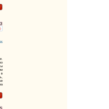
3
ть
нтересует
ос
е.
во
сы
ми
 в
ь,
ые
за
5