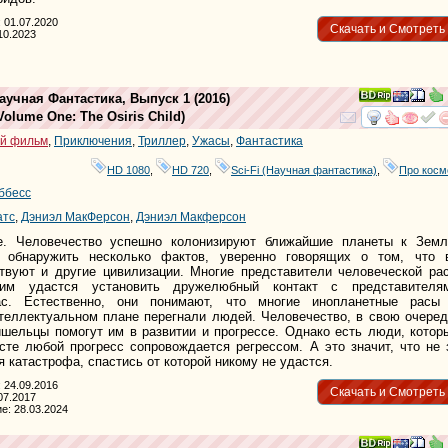
 01.07.2020
Скачать и Смотреть
10.2023
аучная Фантастика, Выпуск 1
(2016)
Volume One: The Osiris Child
)
смотре
и
й фильм
,
Приключения
,
Триллер
,
Ужасы
,
Фантастика
HD 1080
,
HD 720
,
Sci-Fi (Научная фантастика)
,
Про косм
ббесс
атс
,
Дэниэл МакФерсон
,
Дэниэл Макферсон
е. Человечество успешно колонизируют ближайшие планеты к Земл
 обнаружить несколько фактов, уверенно говорящих о том, что 
твуют и другие цивилизации. Многие представители человеческой ра
им удастся установить дружелюбный контакт с представителя
ас. Естественно, они понимают, что многие инопланетные расы
теллектуальном плане перегнали людей. Человечество, в свою очеред
ишельцы помогут им в развитии и прогрессе. Однако есть люди, котор
сте любой прогресс сопровождается регрессом. А это значит, что не 
 катастрофа, спастись от которой никому не удастся.
 24.09.2016
Скачать и Смотреть
07.2017
е: 28.03.2024