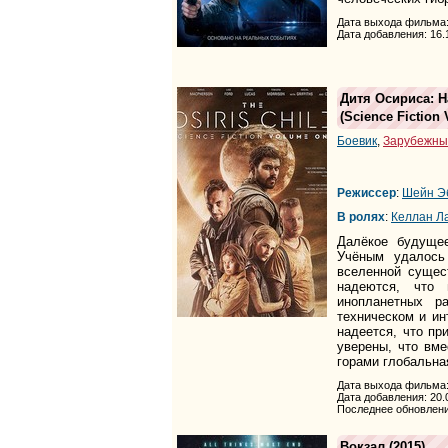
Дата выхода фильма:
Дата добавления: 16.
Дитя Осириса: Н
(
Science Fiction 
Боевик
,
Зарубежны
Режиссер
:
Шейн Э
В ролях
:
Келлан Л
Далёкое будуще
Учёным удалось
вселенной сущес
надеются, что 
инопланетных р
техническом и ин
надеется, что пр
уверены, что вме
горами глобальная
Дата выхода фильма:
Дата добавления: 20.
Последнее обновлени
Вокзал
(2015)