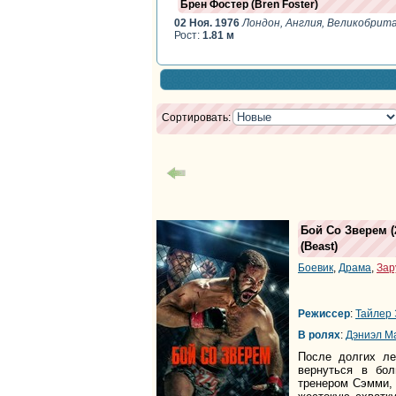
Брен Фостер (Bren Foster)
02 Ноя. 1976
Лондон, Англия, Великобрит
Рост:
1.81 м
Сортировать:
Бой Со Зверем
(
(
Beast
)
Боевик
,
Драма
,
Зар
Режиссер
:
Тайлер 
В ролях
:
Дэниэл М
После долгих ле
вернуться в бол
тренером Сэмми, к