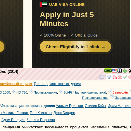
9
бль
(2014)
смотре
и
арубежный сериал
,
Триллер
,
Фантастика
,
драма
D 1080
,
HD 720
,
Про выживание
,
Sci-Fi (Научная фантастика)
,
Завершён
,
Постапокалипсис
,
Экранизац
Экранизация по произведению
:
Уильям Бринкли
,
Стивен Кэйн
,
Ирам Мартин
о Мимика-Геззан
,
Пол Холахан
,
Джек Бендер
,
Адам Болдуин
,
Чарльз Парнелл
я пандемия уничтожает восемьдесят процентов населения планеты, 