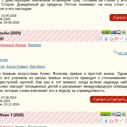
 с действующим чемпионом Ксавьером Грау, готовым на глазах у все
 Стоуна. Доведённый до предела, Пэттон понимает: на кону стоит 
 но и его наследие.
 10.04.2026
Скачать
05.2026
е: 29.06.2026
орьбы
(2024)
ng
)
смотре
и
убежный фильм
,
Триллер
HD 10
остер
тер
,
Кэсси Ховарт
,
Люк Форд
 боевым искусствам Алекс Фолкнер привык к простой жизни. Одна
ух его учеников из школы боевых искусств приводит к столкновению
реступной группой. Как раз в тот момент, когда всякая надежда най
 Алекс находит похищенных детей и раскрывает международную операц
и, которая снова вовлекает его в борьбу за справедливость.
 07.06.2024
Скачать и Смотреть
06.2024
е: 23.12.2024
Море 3
(2020)
)
смотре
и
й фильм
,
Ужасы
,
Фантастика