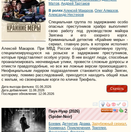
Матов
,
Андрей Тартаков
В ролях
:
Алексей Макаров
,
Олег Алмазов
,
Александр Нестеров
Специальная группа по задержанию особо
опасных преступников храбро выполняет
свою работу под руководством майора
Звягина и его озорного корги.
Криминальный детектив «Крайние меры» -
сериал, главную роль в котором исполнил
Алексей Макаров. При МВД России создают оперативную группу,
специализирующуюся на розыске и задержании преступников,
которые представляют особую угрозу. В нее входят люди, способные
проанализировать неочевидные улики, провести сложные допросы и
отмести правдоподобные, но все же ложные версии произошедшего.
Неофициальным лидером подразделения становится майор Звягин,
которому, помимо расследований, приходится находить общий язык
с милым, но своенравным корги по кличке Трюфель.
Дата выхода фильма: 01.06.2026
Скачать
Дата добавления: 11.06.2026
Последнее обновление: 12.06.2026
смотреть
инте
2
Паук-Нуар
(2026)
HD
(
Spider-Noir
)
Боевик
,
Детектив
,
Драма
,
Зарубежный сериал
,
Криминал
,
Приключения
,
Триллер
,