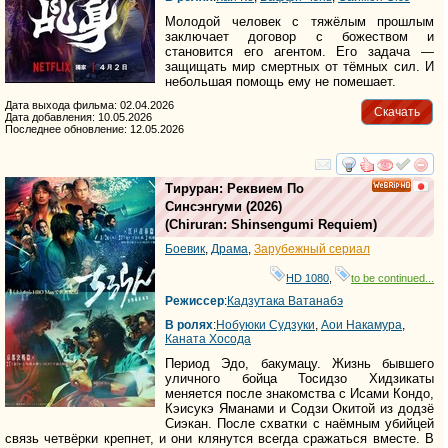
Молодой человек с тяжёлым прошлым
заключает договор с божеством и
становится его агентом. Его задача —
защищать мир смертных от тёмных сил. И
небольшая помощь ему не помешает.
Дата выхода фильма: 02.04.2026
Скачать
Дата добавления: 10.05.2026
Последнее обновление: 12.05.2026
смотреть
инте
Тируран: Реквием По
HD
Синсэнгуми
(2026)
(
Chiruran: Shinsengumi Requiem
)
Боевик
,
Драма
,
Зарубежный сериал
HD 1080
,
to be continued...
Режиссер
:
Кадзутака Ватанабэ
В ролях
:
Нобуюки Судзуки
,
Аои Накамура
,
Каната Хосода
Период Эдо, бакумацу. Жизнь бывшего
уличного бойца Тосидзо Хидзикаты
меняется после знакомства с Исами Кондо,
Кэисукэ Яманами и Содзи Окитой из додзё
Сиэкан. После схватки с наёмным убийцей
связь четвёрки крепнет, и они клянутся всегда сражаться вместе. В