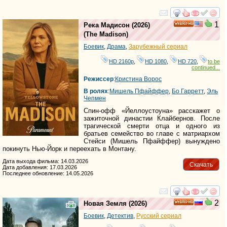
смотреть
инте
1
Река Мадисон
(2026)
HD
(
The Madison
)
Боевик
,
Драма
,
Зарубежный сериал
HD 2160р
,
HD 1080
,
HD 720
,
to be
continued...
Режиссер
:
Кристина Ворос
В ролях
:
Мишель Пфайффер
,
Бо Гарретт
,
Эль
Чепмен
Спин-офф «Йеллоустоуна» расскажет о
зажиточной династии Клайбернов. После
трагической смерти отца и одного из
братьев семейство во главе с матриархом
Стейси (Мишель Пфайффер) вынуждено
покинуть Нью-Йорк и переехать в Монтану.
Дата выхода фильма: 14.03.2026
Скачать
Дата добавления: 17.03.2026
Последнее обновление: 14.05.2026
смотреть
инте
2
Новая Земля
(2026)
HD
Боевик
,
Детектив
,
Русский сериал