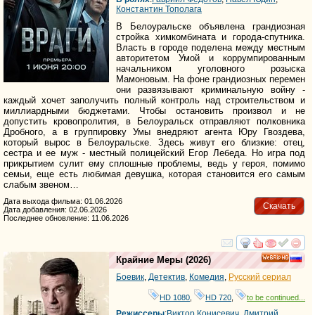
Константин Тополага
В Белоуральске объявлена грандиозная
стройка химкомбината и города-спутника.
Власть в городе поделена между местным
авторитетом Умой и коррумпированным
начальником уголовного розыска
Мамоновым. На фоне грандиозных перемен
они развязывают криминальную войну -
каждый хочет заполучить полный контроль над строительством и
миллиардными бюджетами. Чтобы остановить произвол и не
допустить кровопролития, в Белоуральск отправляют полковника
Дробного, а в группировку Умы внедряют агента Юру Гвоздева,
который вырос в Белоуральске. Здесь живут его близкие: отец,
сестра и ее муж - местный полицейский Егор Лебеда. Но игра под
прикрытием сулит ему сплошные проблемы, ведь у героя, помимо
семьи, еще есть любимая девушка, которая становится его самым
слабым звеном…
Дата выхода фильма: 01.06.2026
Скачать
Дата добавления: 02.06.2026
Последнее обновление: 11.06.2026
смотреть
инте
Крайние Меры
(2026)
HD
Боевик
,
Детектив
,
Комедия
,
Русский сериал
HD 1080
,
HD 720
,
to be continued...
Режиссеры
:
Виктор Конисевич
,
Дмитрий