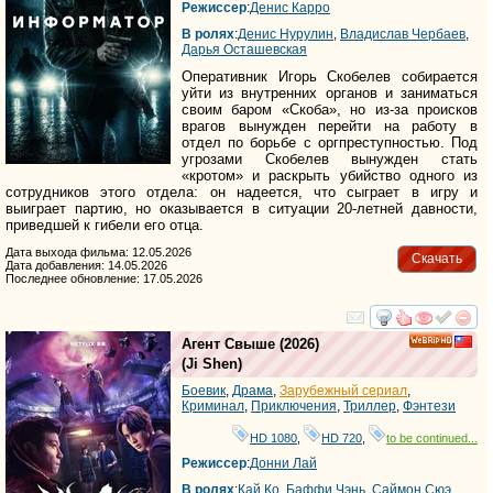
Режиссер
:
Денис Карро
В ролях
:
Денис Нурулин
,
Владислав Чербаев
,
Дарья Осташевская
Оперативник Игорь Скобелев собирается
уйти из внутренних органов и заниматься
своим баром «Скоба», но из-за происков
врагов вынужден перейти на работу в
отдел по борьбе с оргпреступностью. Под
угрозами Скобелев вынужден стать
«кротом» и раскрыть убийство одного из
сотрудников этого отдела: он надеется, что сыграет в игру и
выиграет партию, но оказывается в ситуации 20-летней давности,
приведшей к гибели его отца.
Дата выхода фильма: 12.05.2026
Скачать
Дата добавления: 14.05.2026
Последнее обновление: 17.05.2026
смотреть
инте
Агент Свыше
(2026)
HD
(
Ji Shen
)
Боевик
,
Драма
,
Зарубежный сериал
,
Криминал
,
Приключения
,
Триллер
,
Фэнтези
HD 1080
,
HD 720
,
to be continued...
Режиссер
:
Донни Лай
В ролях
:
Кай Ко
,
Баффи Чэнь
,
Саймон Сюэ