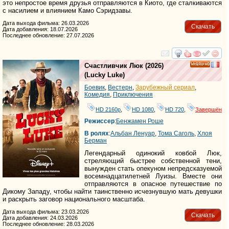
это непростое время друзья отправляются в Киото, где сталкиваются
с насилием и влиянием Камо Сэридзавы.
Дата выхода фильма: 26.03.2026
Скачать
Дата добавления: 18.07.2026
Последнее обновление: 27.07.2026
смотреть
инте
Счастливчик Люк
(2026)
HD
(
Lucky Luke
)
Боевик
,
Вестерн
,
Зарубежный сериал
,
Комедия
,
Приключения
HD 2160р
,
HD 1080
,
HD 720
,
Завершён
Режиссер
:
Бенжамен Роше
В ролях
:
Альбан Ленуар
,
Тома Саголь
,
Хлоя
Берман
Легендарный одинокий ковбой Люк,
стреляющий быстрее собственной тени,
вынужден стать опекуном непредсказуемой
восемнадцатилетней Луизы. Вместе они
отправляются в опасное путешествие по
Дикому Западу, чтобы найти таинственно исчезнувшую мать девушки
и раскрыть заговор национального масштаба.
Дата выхода фильма: 23.03.2026
Скачать
Дата добавления: 24.03.2026
Последнее обновление: 28.03.2026