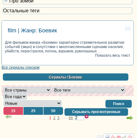
Про зомби
Остальные теги
film | Жанр: Боевик
Для фильмов жанра «Боевик» характерно стремительное развитие
событий (экшн) в сопутствии с многочисленными сценами насилия,
убийств, перестрелок, погонь, взрывов, рукопашных …
Показать весь текст
Все сериалы списком
Сериалы
/ Боевик
Поиск
15
25
50
Скрывать просмотренные
1
2
3
· · ·
66