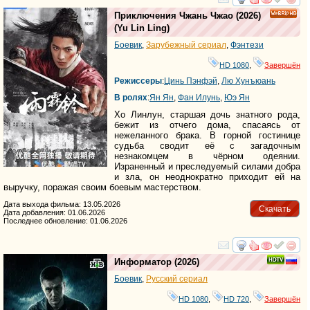
смотреть
инте
Приключения Чжань Чжао
(2026)
HD
(
Yu Lin Ling
)
Боевик
,
Зарубежный сериал
,
Фэнтези
HD 1080
,
Завершён
Режиссеры
:
Цинь Пэнфэй
,
Лю Хунъюань
В ролях
:
Ян Ян
,
Фан Илунь
,
Юэ Ян
Хо Линлун, старшая дочь знатного рода,
бежит из отчего дома, спасаясь от
нежеланного брака. В горной гостинице
судьба сводит её с загадочным
незнакомцем в чёрном одеянии.
Израненный и преследуемый силами добра
и зла, он неоднократно приходит ей на
выручку, поражая своим боевым мастерством.
Дата выхода фильма: 13.05.2026
Скачать
Дата добавления: 01.06.2026
Последнее обновление: 01.06.2026
смотреть
инте
Информатор
(2026)
Боевик
,
Русский сериал
HD 1080
,
HD 720
,
Завершён