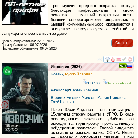
Трое мужчин среднего возраста, некогда
блестящие профессионалы в своих
областях — бывший секретный агент,
бывший северокорейский оперативник и
бывший криминальный босс, оказываются в
эпицентре непредсказуемых событий и
вынуждены снова взяться за дело.
Дата выхода фильма: 22.05.2026
Скачать
Дата добавления: 06.07.2026
Последнее обновление: 06.07.2026
смотреть
инте
Извозчик
(2026)
Боевик
,
Русский сериал
HD 1080
,
to be continued...
Режиссер
:
Сергей Краснов
В ролях
:
Евгений Миллер
,
Мария Пирогова
,
Глеб Шевнин
Псков. Юрий Алданов — опытный сыщик с
15-летним стажем работы в УГРО. В ходе
расследования заказного убийства он
выходит на группировку, промышляющую
рейдерскими захватами. Главой синдиката
оказывается замначальника СОБРа Ильин
— человек с огромными связями. Юрий