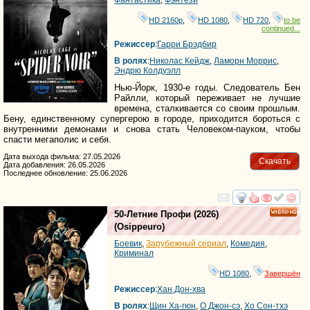
Фантастика
,
Фэнтези
HD 2160р
,
HD 1080
,
HD 720
,
to be
continued...
Режиссер
:
Гарри Брэдбир
В ролях
:
Николас Кейдж
,
Ламорн Моррис
,
Эндрю Колдуэлл
Нью-Йорк, 1930-е годы. Следователь Бен
Райлли, который переживает не лучшие
времена, сталкивается со своим прошлым.
Бену, единственному супергерою в городе, приходится бороться с
внутренними демонами и снова стать Человеком-пауком, чтобы
спасти мегаполис и себя.
Дата выхода фильма: 27.05.2026
Скачать
Дата добавления: 26.05.2026
Последнее обновление: 25.06.2026
смотреть
инте
50-Летние Профи
(2026)
HD
(
Osippeuro
)
Боевик
,
Зарубежный сериал
,
Комедия
,
Криминал
HD 1080
,
Завершён
Режиссер
:
Хан Дон-хва
В ролях
:
Щин Ха-гюн
,
О Джон-сэ
,
Хо Сон-тхэ