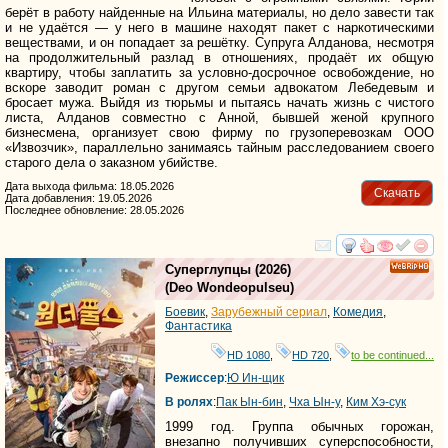
берёт в работу найденные на Ильина материалы, но дело завести так
и не удаётся — у него в машине находят пакет с наркотическими
веществами, и он попадает за решётку. Супруга Алданова, несмотря
на продолжительный разлад в отношениях, продаёт их общую
квартиру, чтобы заплатить за условно-досрочное освобождение, но
вскоре заводит роман с другом семьи адвокатом Лебедевым и
бросает мужа. Выйдя из тюрьмы и пытаясь начать жизнь с чистого
листа, Алданов совместно с Анной, бывшей женой крупного
бизнесмена, организует свою фирму по грузоперевозкам ООО
«Извозчик», параллельно занимаясь тайным расследованием своего
старого дела о заказном убийстве.
Дата выхода фильма: 18.05.2026
Скачать
Дата добавления: 19.05.2026
Последнее обновление: 28.05.2026
смотреть
инте
Суперглупцы
(2026)
HD
(
Deo Wondeopulseu
)
Боевик
,
Зарубежный сериал
,
Комедия
,
Фантастика
HD 1080
,
HD 720
,
to be continued...
Режиссер
:
Ю Ин-щик
В ролях
:
Пак Ын-бин
,
Чха Ын-у
,
Ким Хэ-сук
1999 год. Группа обычных горожан,
внезапно получивших суперспособности,