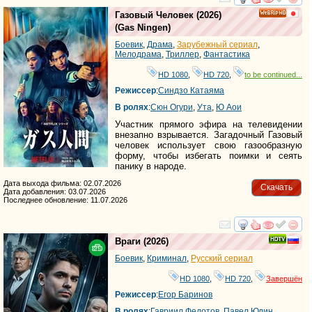
смотреть
инте
Газовый Человек
(2026)
HD
(
Gas Ningen
)
Боевик
,
Драма
,
Зарубежный сериал
,
Мелодрама
,
Триллер
,
Фантастика
HD 1080
,
HD 720
,
to be continued...
Режиссер
:
Синдзо Катаяма
В ролях
:
Сюн Огури
,
Ута
,
Ю Аои
Участник прямого эфира на телевидении
внезапно взрывается. Загадочный Газовый
человек использует свою газообразную
форму, чтобы избегать поимки и сеять
панику в народе.
Дата выхода фильма: 02.07.2026
Скачать
Дата добавления: 03.07.2026
Последнее обновление: 11.07.2026
смотреть
инте
Враги
(2026)
Боевик
,
Криминал
,
Русский сериал
HD 1080
,
HD 720
,
Завершён
Режиссер
:
Егор Баринов
В ролях
:
Гавриил Федотов
,
Павел Юдин
,