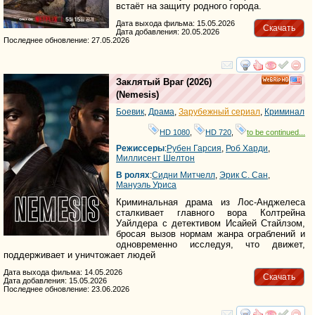
встаёт на защиту родного города.
Дата выхода фильма: 15.05.2026
Скачать
Дата добавления: 20.05.2026
Последнее обновление: 27.05.2026
смотреть
инте
Заклятый Враг
(2026)
HD
(
Nemesis
)
Боевик
,
Драма
,
Зарубежный сериал
,
Криминал
HD 1080
,
HD 720
,
to be continued...
Режиссеры
:
Рубен Гарсия
,
Роб Харди
,
Миллисент Шелтон
В ролях
:
Сидни Митчелл
,
Эрик С. Сан
,
Мануэль Уриса
Криминальная драма из Лос-Анджелеса
сталкивает главного вора Колтрейна
Уайлдера с детективом Исайей Стайлзом,
бросая вызов нормам жанра ограблений и
одновременно исследуя, что движет,
поддерживает и уничтожает людей
Дата выхода фильма: 14.05.2026
Скачать
Дата добавления: 15.05.2026
Последнее обновление: 23.06.2026