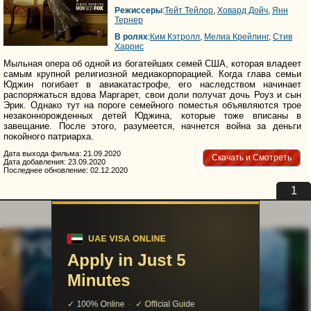
Режиссеры
:
Тейт Тейлор
,
Ховард Дойч
,
Янн
Тернер
В ролях
:
Ким Кэтролл
,
Мелиа Крейлинг
,
Стив
Харрис
Мыльная опера об одной из богатейших семей США, которая владеет
самым крупной религиозной медиакорпорацией. Когда глава семьи
Юджин погибает в авиакатастрофе, его наследством начинает
распоряжаться вдова Маргарет, свои доли получат дочь Роуз и сын
Эрик. Однако тут на пороге семейного поместья объявляются трое
незаконнорожденных детей Юджина, которые тоже вписаны в
завещание. После этого, разумеется, начнется война за деньги
покойного патриарха.
Дата выхода фильма: 21.09.2020
Скачать и Смотреть
Дата добавления: 23.09.2020
Последнее обновление: 02.12.2020
1
uvu@uvuvu.ru
Партнёры
Для правообладателей
Помощь сайту