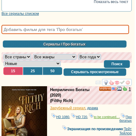
Показать весь текст
Все сериалы списком
Сериалы
/ Про богатых
Поиск
15
25
50
Скрывать просмотренные
смотреть
инте
1
Неприлично Богаты
HD
(2020)
(
Filthy Rich
)
Зарубежный сериал
,
драма
HD 1080
,
HD 720
,
to be continued...
,
Про
богатых
Экранизация по произведению
:
Тейт
Тейлор