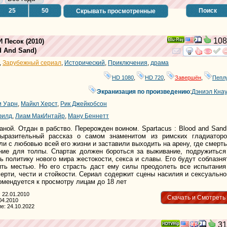
25
50
Поиск
Скрывать просмотренные
108
И Песок
(2010)
Ray
d And Sand
)
смотре
и
,
Зарубежный сериал
,
Исторический
,
Приключения
,
драма
HD 1080
,
HD 720
,
Завершён
,
Пепл
Экранизация по произведению
:
Дэниэл Кна
и Уарн
,
Майкл Херст
,
Рик Джейкобсон
филд
,
Лиам МакИнтайр
,
Ману Беннетт
аной. Отдан в рабство. Перерожден воином. Spartacus : Blood and Sand
ыразительный рассказ о самом знаменитом из римских гладиаторо
ли с любовью всей его жизни и заставили выходить на арену, где смерть
ние для толпы. Спартак должен бороться за выживание, подружиться
ть политику нового мира жестокости, секса и славы. Его будут соблазня
ить местью. Но его страсть даст ему силы преодолеть все испытания
мерти, чести и стойкости. Сериал содержит сцены насилия и сексуально
комендуется к просмотру лицам до 18 лет
 22.01.2010
Скачать и Смотреть
04.2010
е: 24.10.2022
31