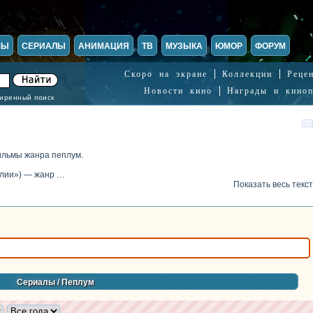
МЫ
СЕРИАЛЫ
АНИМАЦИЯ
ТВ
МУЗЫКА
ЮМОР
ФОРУМ
Скоро на экране
Коллекции
Реце
Новости кино
Награды и кино
иренный поиск
ильмы жанра пеплум.
далии») — жанр …
Показать весь текст
Сериалы
/ Пеплум