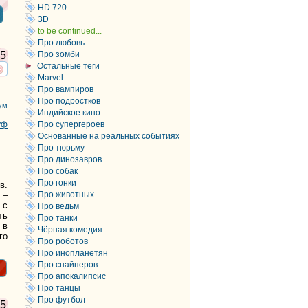
HD 720
3D
to be continued...
Про любовь
Про зомби
5
Остальные теги
ть
нтересует
Marvel
Про вампиров
Про подростков
ум
Индийское кино
Про супергероев
уф
Основанные на реальных событиях
Про тюрьму
Про динозавров
Про собак
 –
Про гонки
в.
Про животных
 –
 с
Про ведьм
ть
Про танки
 в
Чёрная комедия
го
Про роботов
Про инопланетян
Про снайперов
Про апокалипсис
Про танцы
Про футбол
5