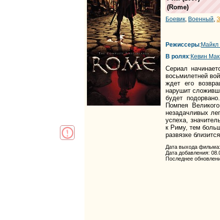
(
Rome
)
Боевик
,
Военный
,
З
Режиссеры
:
Майкл
В ролях
:
Кевин Ма
Сериал начинает
восьмилетней вой
ждет его возвра
нарушит сложивши
будет подорвано
Помпея Великого
незадачливых лег
успеха, значител
к Риму, тем боль
развязке близитс
Дата выхода фильма:
Дата добавления: 08.
Последнее обновлени