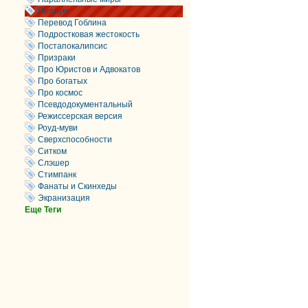
Пеплум
Перевод Гоблина
Подростковая жестокость
Постапокалипсис
Призраки
Про Юристов и Адвокатов
Про богатых
Про космос
Псевдодокументальный
Режиссерская версия
Роуд-муви
Сверхспособности
Ситком
Слэшер
Стимпанк
Фанаты и Скинхеды
Экранизация
Еще Теги