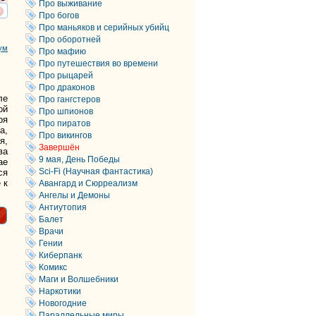
Про выживание
Про богов
ть
нтересует
Про маньяков и серийных убийц
Про оборотней
ум
Про мафию
Про путешествия во времени
Про рыцарей
Про драконов
ле
Про гангстеров
ой
Про шпионов
ря
Про пиратов
а,
Про викингов
я,
Завершён
ва
9 мая, День Победы
ае
Sci-Fi (Научная фантастика)
ся
 к
Авангард и Сюрреализм
Ангелы и Демоны
Антиутопия
Балет
Врачи
Гении
Киберпанк
Комикс
Маги и Волшебники
Наркотики
Новогодние
Параллельные миры