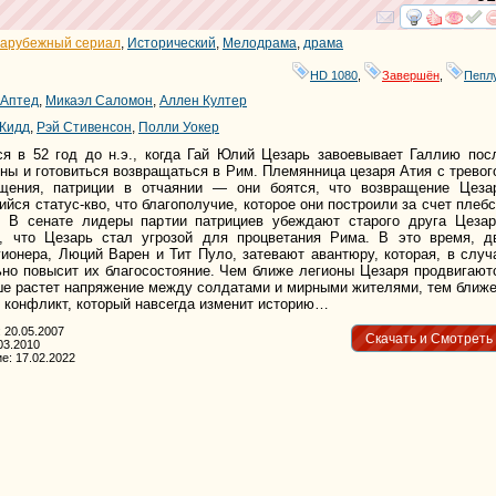
смотре
и
арубежный сериал
,
Исторический
,
Мелодрама
,
драма
HD 1080
,
Завершён
,
Пепл
 Аптед
,
Микаэл Саломон
,
Аллен Култер
кКидд
,
Рэй Стивенсон
,
Полли Уокер
ся в 52 год до н.э., когда Гай Юлий Цезарь завоевывает Галлию пос
ны и готовиться возвращаться в Рим. Племянница цезаря Атия с тревог
щения, патриции в отчаянии — они боятся, что возвращение Цеза
йся статус-кво, что благополучие, которое они построили за счет плебс
. В сенате лидеры партии патрициев убеждают старого друга Цезар
, что Цезарь стал угрозой для процветания Рима. В это время, д
ионера, Люций Варен и Тит Пуло, затевают авантюру, которая, в случ
ьно повысит их благосостояние. Чем ближе легионы Цезаря продвигают
ше растет напряжение между солдатами и мирными жителями, тем ближе
я конфликт, который навсегда изменит историю…
 20.05.2007
Скачать и Смотреть
03.2010
е: 17.02.2022