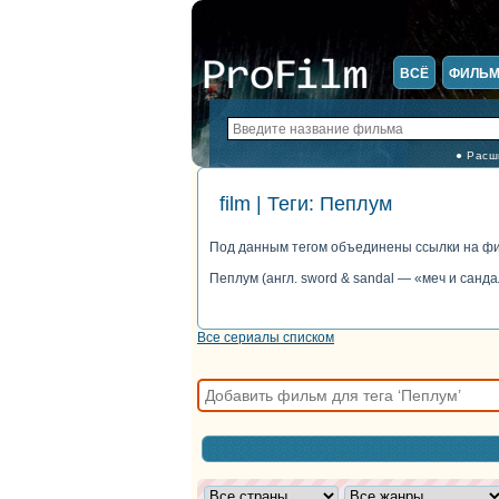
ВСЁ
ФИЛЬ
● Расш
film | Теги: Пеплум
Под данным тегом объединены ссылки на ф
Пеплум (англ. sword & sandal — «меч и сан
Все сериалы списком