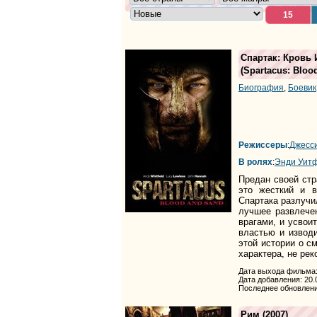
15
Спартак: Кровь 
(
Spartacus: Bloo
Биография
,
Боевик
Режиссеры
:
Джесс
В ролях
:
Энди Уит
Предан своей стр
это жесткий и в
Спартака разлучи
лучшее развлече
врагами, и усвои
властью и извод
этой истории о с
характера, не ре
Дата выхода фильма:
Дата добавления: 20.
Последнее обновлени
Рим
(2007)