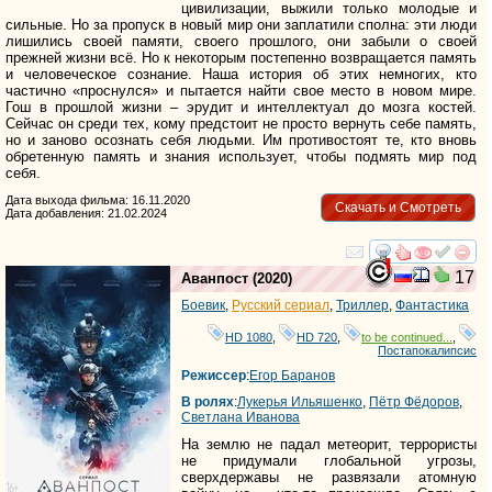
цивилизации, выжили только молодые и
сильные. Но за пропуск в новый мир они заплатили сполна: эти люди
лишились своей памяти, своего прошлого, они забыли о своей
прежней жизни всё. Но к некоторым постепенно возвращается память
и человеческое сознание. Наша история об этих немногих, кто
частично «проснулся» и пытается найти свое место в новом мире.
Гош в прошлой жизни – эрудит и интеллектуал до мозга костей.
Сейчас он среди тех, кому предстоит не просто вернуть себе память,
но и заново осознать себя людьми. Им противостоят те, кто вновь
обретенную память и знания использует, чтобы подмять мир под
себя.
Дата выхода фильма: 16.11.2020
Скачать и Смотреть
Дата добавления: 21.02.2024
смотреть
инте
17
Аванпост
(2020)
Боевик
,
Русский сериал
,
Триллер
,
Фантастика
на
HD 1080
,
HD 720
,
to be continued...
,
фильм
Постапокалипсис
недоступны
Режиссер
:
Егор Баранов
В ролях
:
Лукерья Ильяшенко
,
Пётр Фёдоров
,
для
Светлана Иванова
вашего
На землю не падал метеорит, террористы
не придумали глобальной угрозы,
региона
сверхдержавы не развязали атомную