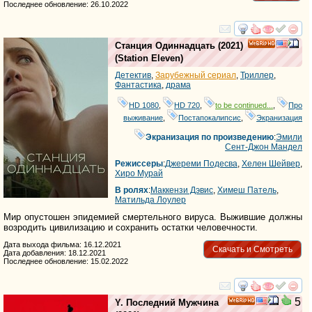
Последнее обновление: 26.10.2022
смотреть
инте
Станция Одиннадцать
(2021)
HD
(
Station Eleven
)
Детектив
,
Зарубежный сериал
,
Триллер
,
Фантастика
,
драма
HD 1080
,
HD 720
,
to be continued...
,
Про
выживание
,
Постапокалипсис
,
Экранизация
Экранизация по произведению
:
Эмили
Сент-Джон Мандел
Режиссеры
:
Джереми Подесва
,
Хелен Шейвер
,
Хиро Мурай
В ролях
:
Маккензи Дэвис
,
Химеш Патель
,
Матильда Лоулер
Мир опустошен эпидемией смертельного вируса. Выжившие должны
возродить цивилизацию и сохранить остатки человечности.
Дата выхода фильма: 16.12.2021
Скачать и Смотреть
Дата добавления: 18.12.2021
Последнее обновление: 15.02.2022
смотреть
инте
5
Y. Последний Мужчина
HD