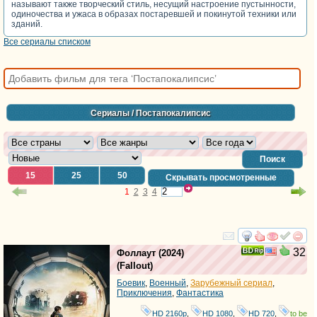
называют также творческий стиль, несущий настроение пустынности,
одиночества и ужаса в образах постаревшей и покинутой техники или
зданий.
Все сериалы списком
Сериалы
/ Постапокалипсис
Поиск
15
25
50
Скрывать просмотренные
1
2
3
4
смотреть
инте
32
Фоллаут
(2024)
(
Fallout
)
Боевик
,
Военный
,
Зарубежный сериал
,
Приключения
,
Фантастика
HD 2160р
,
HD 1080
,
HD 720
,
to be