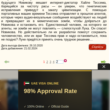
будущего Новикову мешает интернет-диктатор Хайле Тессема,
борящийся за чистоту расы — он уверен, что генетические
исправления приведут к закату цивилизации. С помощью
портативных машин времени Тессема отправляет в прошлое агентов,
которые через аудио-визуальные сообщения воздействуют на людей
и превращают их в меметических зомби, чтобы добраться до
Новикова и остановить его. Единственный человек, на которого ни
агенты, ни зомби не могут повлиять — слепоглухой Лука. Он спасет
Новикова. Но действительно ли их разработки помогут сохранить
человечество, или их враг Тессема прав и надо остановиться, пока
не поздно? Луке придётся принять очень трудное решение…
Дата выхода фильма: 26.10.2020
Скачать
Дата добавления: 21.02.2024
1
2
3
4
uvu@uvuvu.ru
Партнёры
Для правообладателей
Помощь сайту