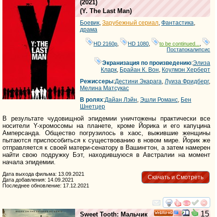
(2021)
(
Y. The Last Man
)
Боевик
,
Зарубежный сериал
,
Фантастика
,
драма
HD 2160р
,
HD 1080
,
to be continued...
,
Постапокалипсис
Экранизация по произведению
:
Элиза
Кларк
,
Брайан К. Вон
,
Коулмэн Херберт
Режиссеры
:
Дестини Экарага
,
Луиза Фридберг
,
Мелина Матсукас
В ролях
:
Дайан Лэйн
,
Эшли Романс
,
Бен
Шнетцер
В результате чудовищной эпидемии уничтожены практически все
носители Y-хромосомы на планете, кроме Йорика и его капуцина
Амперсанда. Общество погрузилось в хаос, выжившие женщины
пытаются приспособиться к существованию в новом мире. Йорик же
отправляется к своей матери-сенатору в Вашингтон, а затем намерен
найти свою подружку Бэт, находившуюся в Австралии на момент
начала эпидемии.
Дата выхода фильма: 13.09.2021
Скачать и Смотреть
Дата добавления: 14.09.2021
Последнее обновление: 17.12.2021
смотреть
инте
15
Sweet Tooth: Мальчик