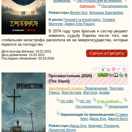
выживание
,
Про путешествия во времени
,
Завершён
,
Постапокалипсис
Режиссеры
:
Филип Кох
,
Флориан Баксмейер
В ролях
:
Генриетта Конфуриус
,
Оливер
Мазуччи
,
Давид Али Рашед
В 2074 году трое братьев и сестер решают
изменить судьбу Европы после того, как
глобальная катастрофа расколола ее на микрогосударства, которые
борются за господство.
Дата выхода фильма: 19.02.2021
Скачать и Смотреть
Дата добавления: 13.03.2021
Последнее обновление: 03.03.2026
смотреть
инте
9
Противостояние
(2020)
Ray
(
The Stand
)
Зарубежный сериал
,
Приключения
,
Триллер
,
Ужасы
,
Фантастика
,
Фэнтези
,
драма
HD 1080
,
HD 720
,
to be continued...
,
Постапокалипсис
,
Экранизация
Экранизация по произведению
:
Стивен
Кинг
,
Джош Бун
,
Джилл Килл
Режиссеры
:
Джош Бун
,
Бриджет Паларди
,
Даниелле Крудy