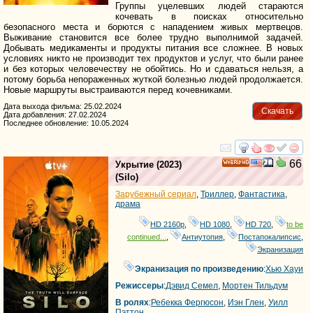
Группы уцелевших людей стараются
кочевать в поисках относительно
безопасного места и борются с нападением живых мертвецов.
Выживание становится все более трудно выполнимой задачей.
Добывать медикаменты и продукты питания все сложнее. В новых
условиях никто не производит тех продуктов и услуг, что были ранее
и без которых человечеству не обойтись. Но и сдаваться нельзя, а
потому борьба непораженных жуткой болезнью людей продолжается.
Новые маршруты выстраиваются перед кочевниками.
Дата выхода фильма: 25.02.2024
Скачать
Дата добавления: 27.02.2024
Последнее обновление: 10.05.2024
смотреть
инте
66
Укрытие
(2023)
HD
(
Silo
)
Зарубежный сериал
,
Триллер
,
Фантастика
,
драма
HD 2160р
,
HD 1080
,
HD 720
,
to be
continued...
,
Антиутопия
,
Постапокалипсис
,
Экранизация
Экранизация по произведению
:
Хью Хауи
Режиссеры
:
Дэвид Семел
,
Мортен Тильдум
В ролях
:
Ребекка Фергюсон
,
Иэн Глен
,
Уилл
Пэттон