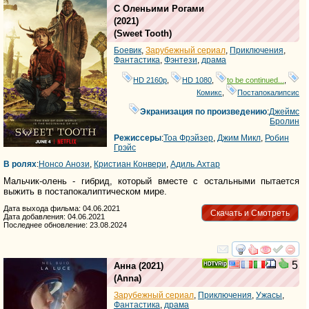
HD
С Оленьими Рогами
(2021)
(
Sweet Tooth
)
Боевик
,
Зарубежный сериал
,
Приключения
,
Фантастика
,
Фэнтези
,
драма
HD 2160р
,
HD 1080
,
to be continued...
,
Комикс
,
Постапокалипсис
Экранизация по произведению
:
Джеймс
Бролин
Режиссеры
:
Тоа Фрэйзер
,
Джим Микл
,
Робин
Грэйс
В ролях
:
Нонсо Анози
,
Кристиан Конвери
,
Адиль Ахтар
Мальчик-олень - гибрид, который вместе с остальными пытается
выжить в постапокалиптическом мире.
Дата выхода фильма: 04.06.2021
Скачать и Смотреть
Дата добавления: 04.06.2021
Последнее обновление: 23.08.2024
смотреть
инте
5
Анна
(2021)
(
Anna
)
Зарубежный сериал
,
Приключения
,
Ужасы
,
Фантастика
,
драма