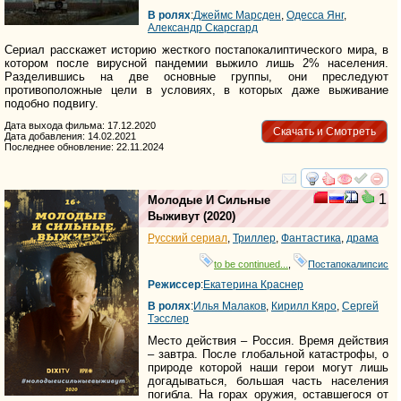
В ролях
:
Джеймс Марсден
,
Одесса Янг
,
Александр Скарсгард
Сериал расскажет историю жесткого постапокалиптического мира, в
котором после вирусной пандемии выжило лишь 2% населения.
Разделившись на две основные группы, они преследуют
противоположные цели в условиях, в которых даже выживание
подобно подвигу.
Дата выхода фильма: 17.12.2020
Скачать и Смотреть
Дата добавления: 14.02.2021
Последнее обновление: 22.11.2024
смотреть
инте
1
Молодые И Сильные
Выживут
(2020)
Русский сериал
,
Триллер
,
Фантастика
,
драма
to be continued...
,
Постапокалипсис
Режиссер
:
Екатерина Краснер
В ролях
:
Илья Малаков
,
Кирилл Кяро
,
Сергей
Тэсслер
Место действия – Россия. Время действия
– завтра. После глобальной катастрофы, о
природе которой наши герои могут лишь
догадываться, большая часть населения
погибла. На горах оружия, оставшегося от