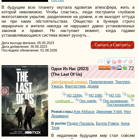
В будущем всю планету окутала ядовитая атмосфера, жить в
которой невозможно. Чтобы спастись, люди построили глубокое
многоэтажное укрытие, разделенное на уровни, и не выходят оттуда
ни при каких обстоятельствах. Общество в бункере строго
иерархично и жители никогда не нарушают давно установленных
законов и правил. Но наступает момент, когда годами
устанавливающаяся система может рухнуть…
Дата выхода фильма: 05.05.2023
Скачать и Смотреть
Дата добавления: 30.06.2023
Последнее обновление: 01.08.2026
смотреть
инте
72
Одни Из Нас
(2023)
HD
(
The Last Of Us
)
Зарубежный сериал
,
Приключения
,
Триллер
,
Ужасы
,
Фантастика
,
драма
HD 2160р
,
HD 1080
,
HD 720
,
to be
continued...
,
Про зомби
,
Про выживание
,
Постапокалипсис
Режиссеры
:
Али Аббаси
,
Джереми Уэбб
,
Нил
Дракманн
В ролях
:
Педро Паскаль
,
Белла Рэмси
,
Анна
Торв
В недалеком будущем мир стал совсем