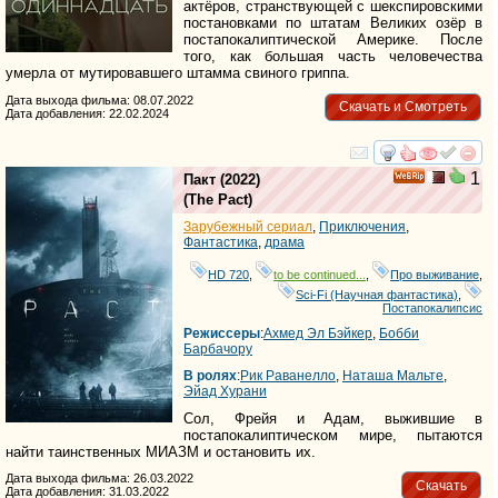
актёров, странствующей с шекспировскими
постановками по штатам Великих озёр в
постапокалиптической Америке. После
того, как большая часть человечества
умерла от мутировавшего штамма свиного гриппа.
Дата выхода фильма: 08.07.2022
Скачать и Смотреть
Дата добавления: 22.02.2024
смотреть
инте
1
Пакт
(2022)
(
The Pact
)
Зарубежный сериал
,
Приключения
,
Фантастика
,
драма
HD 720
,
to be continued...
,
Про выживание
,
Sci-Fi (Научная фантастика)
,
Постапокалипсис
Режиссеры
:
Ахмед Эл Бэйкер
,
Бобби
Барбачору
В ролях
:
Рик Раванелло
,
Наташа Мальте
,
Эйад Хурани
Сол, Фрейя и Адам, выжившие в
постапокалиптическом мире, пытаются
найти таинственных МИАЗМ и остановить их.
Дата выхода фильма: 26.03.2022
Скачать
Дата добавления: 31.03.2022