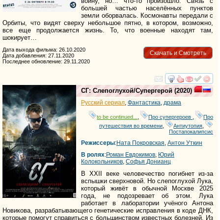
войну, но… что-то произошло. Связь с
большей частью населённых пунктов
земли оборвалась. Космонавты передали с
Орбиты, что видят сверху небольшое пятно, в котором, возможно,
все еще продолжается жизнь. То, что военные находят там,
шокирует…
Дата выхода фильма: 26.10.2020
Скачать и Смотреть
Дата добавления: 27.11.2020
Последнее обновление: 29.11.2020
смотреть
инте
СГ: Слепоглухой/Супергерой
(2020)
Русский сериал
,
Фантастика
,
драма
to be continued...
,
Про супергероев
,
Про
путешествия во времени
,
Антиутопия
,
Постапокалипсис
Режиссеры
:
Ната Покровская
,
Антон Уткин
В ролях
:
Роман Евдокимов
,
Юрий
Колокольников
,
Софья Донианц
В XXII веке человечество погибнет из-за
вспышки сверхновой. Но слепоглухой Лука,
который живёт в обычной Москве 2025
года, не подозревает об этом. Лука
работает в лаборатории учёного Антона
Новикова, разрабатывающего генетические исправления в коде ДНК,
которые помогут справиться с большинством известных болезней. Из