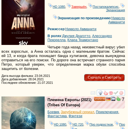
HD 1080
,
Завершён
,
Постапокалипсис
,
Экранизация
Экранизация по произведению
:
Никколо
Амманити
Режиссер
:
Никколо Амманити
В ролях
:
Джулия Драготто
,
Алессандро
Пекорелла
,
Клара Трамонтано
Четыре года назад неизвестный вирус убил
всех взрослых, а Анна осталась одна с маленьким братом. Сейчас
ей 13, и когда брата похищает банда хулиганов, девочка вынуждена
отправиться на его поиски. По дороге она встречает странного парня
Петро, который уверен, что определенная марка обуви способна
защитить от болезни.
Дата выхода фильма: 23.04.2021
Скачать и Смотреть
Дата добавления: 28.04.2021
Последнее обновление: 21.07.2021
смотреть
инте
7
Племена Европы
(2021)
HD
(
Tribes Of Europa
)
Боевик
,
Зарубежный сериал
,
Приключения
,
Фантастика
,
Фэнтези
HD 1080
,
HD 720
,
Про подростков
,
Про