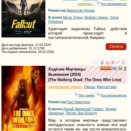
continued...
,
Постапокалипсис
Режиссер
:
Джонатан Нолан
В ролях
:
Мези Этвуд
,
Мойзес Ариас
,
Элла
Пернелл
Адаптация видеоигры Fallout, действия
которой происходят ​​в
постапокалиптической Америке.
Дата выхода фильма: 12.04.2024
Скачать
Дата добавления: 31.12.1799
Последнее обновление: 28.02.2026
смотреть
инте
3
Ходячие Мертвецы:
HD
Выжившие
(2024)
(
The Walking Dead: The Ones Who Live
)
Зарубежный сериал
,
Ужасы
,
Фантастика
Про зомби
,
Постапокалипсис
Режиссер
:
Грег Никотеро
В ролях
:
Данай Джекесай Гурира
,
Эндрю
Линкольн
,
Лесли-Энн Брандт
Мир, в котором мертвые представляют
неподдельную опасность живым все ещё
остался таким же, как после апокалипсиса.