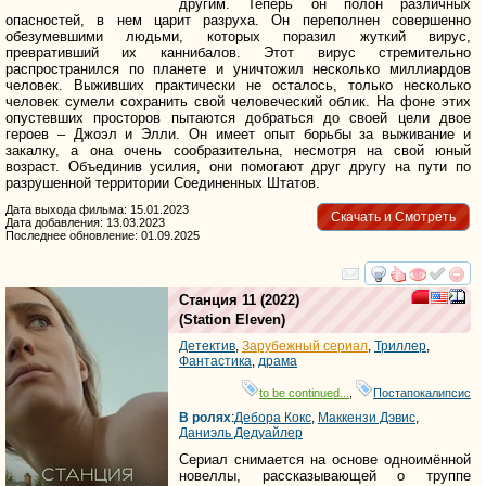
другим. Теперь он полон различных
опасностей, в нем царит разруха. Он переполнен совершенно
обезумевшими людьми, которых поразил жуткий вирус,
превративший их каннибалов. Этот вирус стремительно
распространился по планете и уничтожил несколько миллиардов
человек. Выживших практически не осталось, только несколько
человек сумели сохранить свой человеческий облик. На фоне этих
опустевших просторов пытаются добраться до своей цели двое
героев – Джоэл и Элли. Он имеет опыт борьбы за выживание и
закалку, а она очень сообразительна, несмотря на свой юный
возраст. Объединив усилия, они помогают друг другу на пути по
разрушенной территории Соединенных Штатов.
Дата выхода фильма: 15.01.2023
Скачать и Смотреть
Дата добавления: 13.03.2023
Последнее обновление: 01.09.2025
смотреть
инте
Станция 11
(2022)
(
Station Eleven
)
Детектив
,
Зарубежный сериал
,
Триллер
,
Фантастика
,
драма
to be continued...
,
Постапокалипсис
В ролях
:
Дебора Кокс
,
Маккензи Дэвис
,
Даниэль Дедуайлер
Сериал снимается на основе одноимённой
новеллы, рассказывающей о труппе