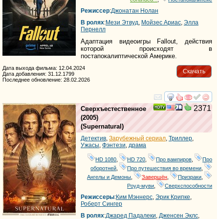
Режиссер
:
Джонатан Нолан
В ролях
:
Мези Этвуд
,
Мойзес Ариас
,
Элла
Пернелл
Адаптация видеоигры Fallout, действия
которой происходят ​​в
постапокалиптической Америке.
Дата выхода фильма: 12.04.2024
Скачать
Дата добавления: 31.12.1799
Последнее обновление: 28.02.2026
смотреть
инте
2371
Сверхъестественное
(2005)
(
Supernatural
)
Детектив
,
Зарубежный сериал
,
Триллер
,
Ужасы
,
Фэнтези
,
драма
HD 1080
,
HD 720
,
Про вампиров
,
Про
оборотней
,
Про путешествия во времени
,
Ангелы и Демоны
,
Завершён
,
Призраки
,
Роуд-муви
,
Сверхспособности
Режиссеры
:
Ким Мэннерс
,
Эрик Крипке
,
Роберт Сингер
В ролях
:
Джаред Падалеки
,
Дженсен Эклс
,