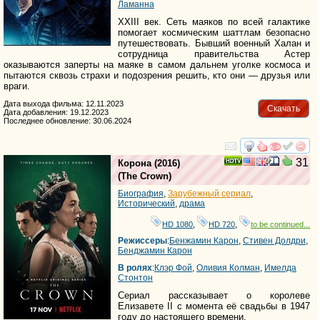
Ламанна
XXIII век. Сеть маяков по всей галактике
помогает космическим шаттлам безопасно
путешествовать. Бывший военный Халан и
сотрудница правительства Астер
оказываются заперты на маяке в самом дальнем уголке космоса и
пытаются сквозь страхи и подозрения решить, кто они — друзья или
враги.
Дата выхода фильма: 12.11.2023
Скачать
Дата добавления: 19.12.2023
Последнее обновление: 30.06.2024
смотреть
инте
31
Корона
(2016)
(
The Crown
)
Биография
,
Зарубежный сериал
,
Исторический
,
драма
HD 1080
,
HD 720
,
to be continued...
Режиссеры
:
Бенжамин Карон
,
Стивен Долдри
,
Бенджамин Карон
В ролях
:
Клэр Фой
,
Оливия Колман
,
Имелда
Стонтон
Сериал рассказывает о королеве
Елизавете II с момента её свадьбы в 1947
году до настоящего времени.