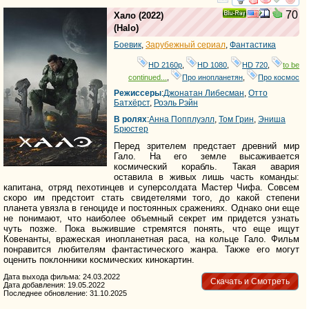
смотреть
инте
70
Хало
(2022)
Ray
(
Halo
)
Боевик
,
Зарубежный сериал
,
Фантастика
HD 2160р
,
HD 1080
,
HD 720
,
to be
continued...
,
Про инопланетян
,
Про космос
Режиссеры
:
Джонатан Либесман
,
Отто
Батхёрст
,
Роэль Рэйн
В ролях
:
Анна Попплуэлл
,
Том Грин
,
Эниша
Брюстер
Перед зрителем предстает древний мир
Гало. На его земле высаживается
космический корабль. Такая авария
оставила в живых лишь часть команды:
капитана, отряд пехотинцев и суперсолдата Мастер Чифа. Совсем
скоро им предстоит стать свидетелями того, до какой степени
планета увязла в геноциде и постоянных сражениях. Однако они еще
не понимают, что наиболее объемный секрет им придется узнать
чуть позже. Пока выжившие стремятся понять, что еще ищут
Ковенанты, вражеская инопланетная раса, на кольце Гало. Фильм
понравится любителям фантастического жанра. Также его могут
оценить поклонники космических кинокартин.
Дата выхода фильма: 24.03.2022
Скачать и Смотреть
Дата добавления: 19.05.2022
Последнее обновление: 31.10.2025