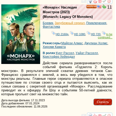
смотреть
инте
11
«Монарх»: Наследие
HD
Монстров
(2023)
(
Monarch: Legacy Of Monsters
)
Боевик
,
Зарубежный сериал
,
Приключения
,
Фантастика
HD 2160р
,
HD 1080
,
HD 720
,
to be
continued...
Режиссеры
:
Майрзи Алмас
,
Джулиан Холмс
,
Хироми Камата
В ролях
:
Курт Рассел
,
Уайат Расселл
,
Кристофер Хейердал
Действие сериала разворачивается после
событий фильма «Годзилла 2: Король
монстров». В результате эпичной схватки древних титанов Сан-
Франциско сравнялся с землей, а весь мир убедился в том, что
монстры реальны. Главные герои сериала отправляются в опасное
путешествие по стопам своего отца и пытаются выяснить, как их
семья связана с секретной организацией «Монарх». Расследование
приводит их к офицеру Ли Шоу и событиям 50-летней давности,
которые прольют свет на множество тайн.
Дата выхода фильма: 17.11.2023
Скачать
Дата добавления: 07.01.2024
Последнее обновление: 11.06.2026