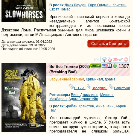
В ролях
:
Джек Лауден
,
Гари Олдман
,
Кристин
Скотт Томас
Иронический шпионский сериал о команде
незадачливых агентов британской
контрразведки и их несносном шефе
Джексоне Лэме. Распутывая обычные для мира шпионажа козни и
подтасовки, изгои МИ5 защищают Англию от врагов.
Дата выхода фильма: 01.04.2022
Скачать и Смотреть
Дата добавления: 29.04.2022
Последнее обновление: 10.05.2026
смотреть
инте
1307
Во Все Тяжкие
(2008)
(
Breaking Bad
)
Зарубежный сериал
,
Криминал
,
драма
HD 720
,
Завершён
,
Наркотики
Режиссеры
:
Винс Джиллигэн
,
Мишель
МакЛарен
,
Адам Бернштейн
В ролях
:
Брайан Крэнстон
,
Анна Ганн
,
Аарон
Пол
Уже немолодой мужчина, Уолтер Уайт,
преподает химию в школе. У Уайта есть
семья, которую нужно кормить, а зарплата
преподавателя не слишком большая.