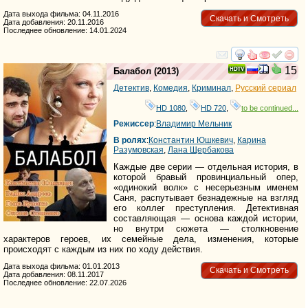
Дата выхода фильма: 04.11.2016
Скачать и Смотреть
Дата добавления: 20.11.2016
Последнее обновление: 14.01.2024
смотреть
инте
15
Балабол
(2013)
Детектив
,
Комедия
,
Криминал
,
Русский сериал
HD 1080
,
HD 720
,
to be continued...
Режиссер
:
Владимир Мельник
В ролях
:
Константин Юшкевич
,
Карина
Разумовская
,
Лана Щербакова
Каждые две серии — отдельная история, в
которой бравый провинциальный опер,
«одинокий волк» с несерьезным именем
Саня, распутывает безнадежные на взгляд
его коллег преступления. Детективная
составляющая — основа каждой истории,
но внутри сюжета — столкновение
характеров героев, их семейные дела, изменения, которые
происходят с каждым из них по ходу действия.
Дата выхода фильма: 01.01.2013
Скачать и Смотреть
Дата добавления: 08.11.2017
Последнее обновление: 22.07.2026