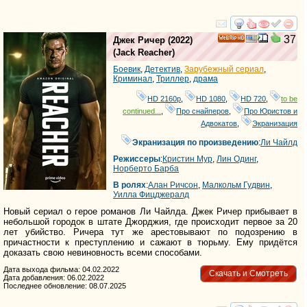
смотреть
инте
37
Джек Ричер
(2022)
HD
(
Jack Reacher
)
Боевик
,
Детектив
,
Зарубежный сериал
,
Криминал
,
Триллер
,
драма
HD 2160р
,
HD 1080
,
HD 720
,
to be
continued...
,
Про снайперов
,
Про Юристов и
Адвокатов
,
Экранизация
Экранизация по произведению
:
Ли Чайлд
Режиссеры
:
Кристин Мур
,
Лин Одинг
,
Норберто Барба
В ролях
:
Алан Ричсон
,
Малкольм Гудвин
,
Уилла Фицджералд
Новый сериал о герое романов Ли Чайлда. Джек Ричер прибывает в
небольшой городок в штате Джорджия, где происходит первое за 20
лет убийство. Ричера тут же арестовывают по подозрению в
причастности к преступлению и сажают в тюрьму. Ему придётся
доказать свою невиновность всеми способами.
Дата выхода фильма: 04.02.2022
Скачать и Смотреть
Дата добавления: 06.02.2022
Последнее обновление: 08.07.2025