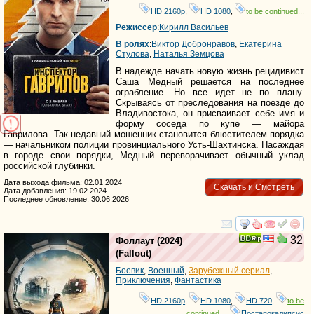
HD 2160р
,
HD 1080
,
to be continued...
Режиссер
:
Кирилл Васильев
В ролях
:
Виктор Добронравов
,
Екатерина
Стулова
,
Наталья Земцова
В надежде начать новую жизнь рецидивист
Саша Медный решается на последнее
ограбление. Но все идет не по плану.
Скрываясь от преследования на поезде до
Владивостока, он присваивает себе имя и
форму соседа по купе — майора
Гаврилова. Так недавний мошенник становится блюстителем порядка
— начальником полиции провинциального Усть-Шахтинска. Насаждая
в городе свои порядки, Медный переворачивает обычный уклад
российской глубинки.
Дата выхода фильма: 02.01.2024
Скачать и Смотреть
Дата добавления: 19.02.2024
Последнее обновление: 30.06.2026
смотреть
инте
32
Фоллаут
(2024)
(
Fallout
)
Боевик
,
Военный
,
Зарубежный сериал
,
Приключения
,
Фантастика
HD 2160р
,
HD 1080
,
HD 720
,
to be
continued...
,
Постапокалипсис