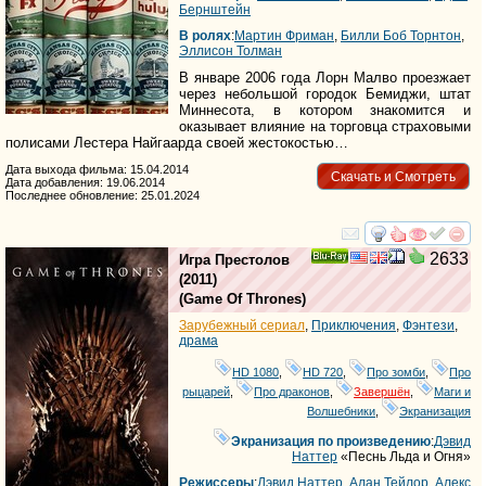
Бернштейн
В ролях
:
Мартин Фриман
,
Билли Боб Торнтон
,
Эллисон Толман
В январе 2006 года Лорн Малво проезжает
через небольшой городок Бемиджи, штат
Миннесота, в котором знакомится и
оказывает влияние на торговца страховыми
полисами Лестера Найгаарда своей жестокостью…
Дата выхода фильма: 15.04.2014
Скачать и Смотреть
Дата добавления: 19.06.2014
Последнее обновление: 25.01.2024
смотреть
инте
2633
Игра Престолов
Ray
(2011)
(
Game Of Thrones
)
Зарубежный сериал
,
Приключения
,
Фэнтези
,
драма
HD 1080
,
HD 720
,
Про зомби
,
Про
рыцарей
,
Про драконов
,
Завершён
,
Маги и
Волшебники
,
Экранизация
Экранизация по произведению
:
Дэвид
Наттер
«Песнь Льда и Огня»
Режиссеры
:
Дэвид Наттер
,
Алан Тейлор
,
Алекс