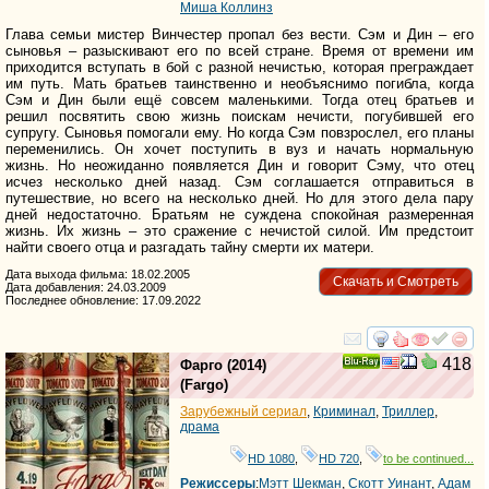
Миша Коллинз
Глава семьи мистер Винчестер пропал без вести. Сэм и Дин – его
сыновья – разыскивают его по всей стране. Время от времени им
приходится вступать в бой с разной нечистью, которая преграждает
им путь. Мать братьев таинственно и необъяснимо погибла, когда
Сэм и Дин были ещё совсем маленькими. Тогда отец братьев и
решил посвятить свою жизнь поискам нечисти, погубившей его
супругу. Сыновья помогали ему. Но когда Сэм повзрослел, его планы
переменились. Он хочет поступить в вуз и начать нормальную
жизнь. Но неожиданно появляется Дин и говорит Сэму, что отец
исчез несколько дней назад. Сэм соглашается отправиться в
путешествие, но всего на несколько дней. Но для этого дела пару
дней недостаточно. Братьям не суждена спокойная размеренная
жизнь. Их жизнь – это сражение с нечистой силой. Им предстоит
найти своего отца и разгадать тайну смерти их матери.
Дата выхода фильма: 18.02.2005
Скачать и Смотреть
Дата добавления: 24.03.2009
Последнее обновление: 17.09.2022
смотреть
инте
418
Фарго
(2014)
Ray
(
Fargo
)
Зарубежный сериал
,
Криминал
,
Триллер
,
драма
HD 1080
,
HD 720
,
to be continued...
Режиссеры
:
Мэтт Шекман
,
Скотт Уинант
,
Адам