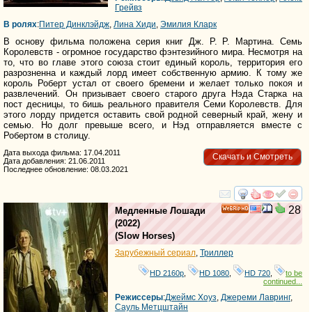
Грейвз
В ролях
:
Питер Динклэйдж
,
Лина Хиди
,
Эмилия Кларк
В основу фильма положена серия книг Дж. Р. Р. Мартина. Семь
Королевств - огромное государство фэнтезийного мира. Несмотря на
то, что во главе этого союза стоит единый король, территория его
разрозненна и каждый лорд имеет собственную армию. К тому же
король Роберт устал от своего бремени и желает только покоя и
развлечений. Он призывает своего старого друга Нэда Старка на
пост десницы, то бишь реального правителя Семи Королевств. Для
этого лорду придется оставить свой родной северный край, жену и
семью. Но долг превыше всего, и Нэд отправляется вместе с
Робертом в столицу.
Дата выхода фильма: 17.04.2011
Скачать и Смотреть
Дата добавления: 21.06.2011
Последнее обновление: 08.03.2021
смотреть
инте
28
Медленные Лошади
HD
(2022)
(
Slow Horses
)
Зарубежный сериал
,
Триллер
HD 2160р
,
HD 1080
,
HD 720
,
to be
continued...
Режиссеры
:
Джеймс Хоуз
,
Джереми Лавринг
,
Сауль Метцштайн