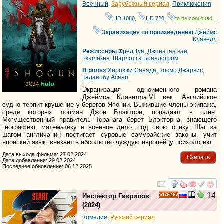
Военный
,
Зарубежный сериал
,
Приключения
HD 1080
,
HD 720
,
to be continued...
Экранизация по произведению
:
Джеймс
Клавелл
Режиссеры
:
Фред Туа
,
Джонатан ван
Тюллекен
,
Шарлотта Брандстром
В ролях
:
Хироюки Санада
,
Космо Джарвис
,
Таданобу Асано
Экранизация одноименного романа
Джеймса Клавелла.VI век. Английское
судно терпит крушение у берегов Японии. Выжившие члены экипажа,
среди которых лоцман Джон Блэкторн, попадают в плен.
Могущественный правитель Торанага берет Блэкторна, знающего
географию, математику и военное дело, под свою опеку. Шаг за
шагом англичанин постигает суровые самурайские законы, учит
японский язык, вникает в абсолютно чуждую европейцу психологию.
Дата выхода фильма: 27.02.2024
Скачать
Дата добавления: 29.02.2024
Последнее обновление: 06.12.2025
смотреть
инте
14
Инспектор Гаврилов
HD
(2024)
Комедия
,
Русский сериал