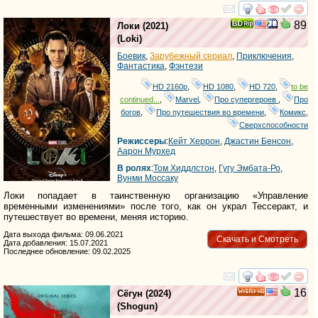
смотреть
инте
89
Локи
(2021)
(
Loki
)
Боевик
,
Зарубежный сериал
,
Приключения
,
Фантастика
,
Фэнтези
HD 2160р
,
HD 1080
,
HD 720
,
to be
continued...
,
Marvel
,
Про супергероев
,
Про
богов
,
Про путешествия во времени
,
Комикс
,
Сверхспособности
Режиссеры
:
Кейт Херрон
,
Джастин Бенсон
,
Аарон Мурхед
В ролях
:
Том Хиддлстон
,
Гугу Эмбата-Ро
,
Вунми Моссаку
Локи попадает в таинственную организацию «Управление
временными изменениями» после того, как он украл Тессеракт, и
путешествует во времени, меняя историю.
Дата выхода фильма: 09.06.2021
Скачать и Смотреть
Дата добавления: 15.07.2021
Последнее обновление: 09.02.2025
смотреть
инте
16
Сёгун
(2024)
HD
(
Shogun
)