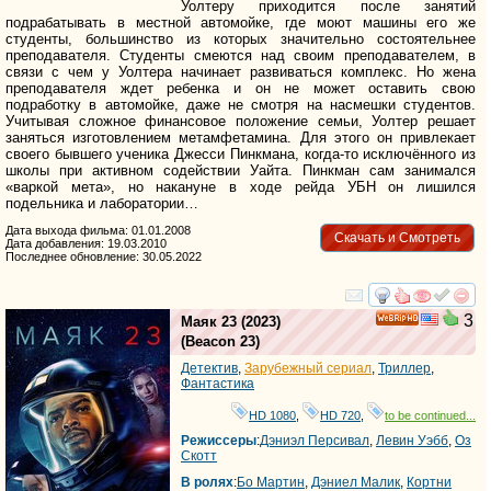
Уолтеру приходится после занятий
подрабатывать в местной автомойке, где моют машины его же
студенты, большинство из которых значительно состоятельнее
преподавателя. Студенты смеются над своим преподавателем, в
связи с чем у Уолтера начинает развиваться комплекс. Но жена
преподавателя ждет ребенка и он не может оставить свою
подработку в автомойке, даже не смотря на насмешки студентов.
Учитывая сложное финансовое положение семьи, Уолтер решает
заняться изготовлением метамфетамина. Для этого он привлекает
своего бывшего ученика Джесси Пинкмана, когда-то исключённого из
школы при активном содействии Уайта. Пинкман сам занимался
«варкой мета», но накануне в ходе рейда УБН он лишился
подельника и лаборатории…
Дата выхода фильма: 01.01.2008
Скачать и Смотреть
Дата добавления: 19.03.2010
Последнее обновление: 30.05.2022
смотреть
инте
3
Маяк 23
(2023)
HD
(
Beacon 23
)
Детектив
,
Зарубежный сериал
,
Триллер
,
Фантастика
HD 1080
,
HD 720
,
to be continued...
Режиссеры
:
Дэниэл Персивал
,
Левин Уэбб
,
Оз
Скотт
В ролях
:
Бо Мартин
,
Дэниел Малик
,
Кортни