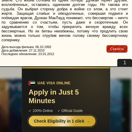
земле. Его жизнь соткана из одних потерь. Дункан теряет друзей,
возлюбленных, оставаясь одиноким долгие годы. Но такова его
судьба. Он выбрал сторону добра в войне со злом, а это стоит
жертв. Защищая слабых и обездоленных, совершая подвиги и
побеждая врагов, Дункан МакЛауд понимает, что бессмертие – ничто
по сравнению со счастьем, пусть даже и скоротечным. Он
задумывается о том, чтобы прекратить вечную вражду всех
бессмертных. Но их битвы неизбежны, потому что продлить свою
жизнь можно только отрубив мечом голову своему бессмертному
сопернику.
Дата выхода фильма: 06.10.1992
Скачать
Дата добавления: 27.11.2010
Последнее обновление: 23.01.2012
uvu@uvuvu.ru
Партнёры
Для правообладателей
Помощь сайту
Реклама на сайте