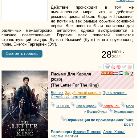
Действие происходит в том же
вымышленном мире, что и действие
романов цикла «Песнь Льда и Пламени»,
но почти на век раньше событий основной
серии. Все повести были написаны для
различных межавторских антологий, однако выстраиваются в
связное повествование. Героями всех повестей являются
странствующий рыцарь Дункан Высокий (Дунк) и его оруженосец,
принц Эйегон Таргариен (Эгг).
28
ИЮНЬ
Cмотреть трейлер
2024
смотреть
инте
2
Письмо Для Короля
HD
(2020)
(
The Letter For The King
)
Боевик
,
Зарубежный сериал
,
Приключения
,
Семейный
,
Фэнтези
HD 1080
,
Про рыцарей
,
Завершён
,
Маги
и Волшебники
,
Экранизация
Экранизация по произведению
:
Тонке
Драгт
Режиссеры
:
Феликс Томпсон
,
Алекс Холмс
,
Чарльз Мартин