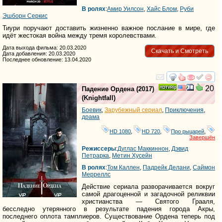
В ролях
:
Амир Уилсон
,
Хайс Блом
,
Руби
Эшборн Серкис
Тиури поручают доставить жизненно важное послание в мире, где
идёт жестокая война между тремя королевствами.
Дата выхода фильма: 20.03.2020
Скачать и Смотреть
Дата добавления: 20.03.2020
Последнее обновление: 13.04.2020
смотреть
инте
20
Падение Ордена
(2017)
(
Knightfall
)
Боевик
,
Зарубежный сериал
,
Приключения
,
драма
HD 1080
,
HD 720
,
Про рыцарей
,
Завершён
Режиссеры
:
Дуглас Маккиннон
,
Дэвид
Петрарка
,
Метин Хусейн
В ролях
:
Том Каллен
,
Падрейк Делани
,
Саймон
Мерреллс
Действие сериала разворачивается вокруг
самой драгоценной и загадочной реликвии
христианства — Святого Грааля,
бесследно утерянного в результате падения города Акры,
последнего оплота тамплиеров. Существование Ордена теперь под