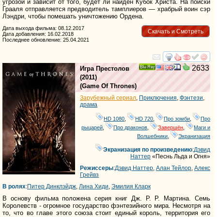
угрозой и зависит от того, будет ли найден Кубок Христа. На поиски
Грааля отправляется предводитель тамплиеров — храбрый воин сэр
Лэндри, чтобы помешать уничтожению Ордена.
Дата выхода фильма: 08.12.2017
Скачать и Смотреть
Дата добавления: 16.02.2018
Последнее обновление: 25.04.2021
смотреть
инте
2633
Игра Престолов
Ray
(2011)
(
Game Of Thrones
)
Зарубежный сериал
,
Приключения
,
Фэнтези
,
драма
HD 1080
,
HD 720
,
Про зомби
,
Про
рыцарей
,
Про драконов
,
Завершён
,
Маги и
Волшебники
,
Экранизация
Экранизация по произведению
:
Дэвид
Наттер
«Песнь Льда и Огня»
Режиссеры
:
Дэвид Наттер
,
Алан Тейлор
,
Алекс
Грейвз
В ролях
:
Питер Динклэйдж
,
Лина Хиди
,
Эмилия Кларк
В основу фильма положена серия книг Дж. Р. Р. Мартина. Семь
Королевств - огромное государство фэнтезийного мира. Несмотря на
то, что во главе этого союза стоит единый король, территория его