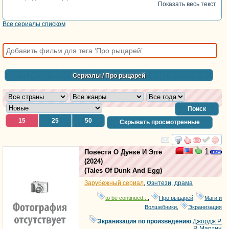
Показать весь текст
Все сериалы списком
Сериалы
/ Про рыцарей
Поиск
15
25
50
Скрывать просмотренные
смотреть
инте
1
Повести О Дунке И Эгге
(2024)
(
Tales Of Dunk And Egg
)
Зарубежный сериал
,
Фэнтези
,
драма
to be continued...
,
Про рыцарей
,
Маги и
Волшебники
,
Экранизация
Экранизация по произведению
:
Джордж Р.
Р. Мартин