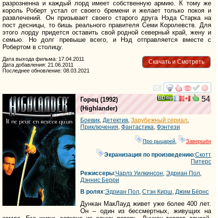
разрозненна и каждый лорд имеет собственную армию. К тому же
король Роберт устал от своего бремени и желает только покоя и
развлечений. Он призывает своего старого друга Нэда Старка на
пост десницы, то бишь реального правителя Семи Королевств. Для
этого лорду придется оставить свой родной северный край, жену и
семью. Но долг превыше всего, и Нэд отправляется вместе с
Робертом в столицу.
Дата выхода фильма: 17.04.2011
Скачать и Смотреть
Дата добавления: 21.06.2011
Последнее обновление: 08.03.2021
смотреть
инте
54
Горец
(1992)
(
Highlander
)
Боевик
,
Детектив
,
Зарубежный сериал
,
Приключения
,
Фантастика
,
Фэнтези
Про рыцарей
,
Завершён
Экранизация по произведению
:
Скотт
Питерс
Режиссеры
:
Чарлз Уилкинсон
,
Эдриан Пол
,
Дэннис Берри
В ролях
:
Эдриан Пол
,
Стэн Кирш
,
Джим Бёрнс
Дункан МакЛауд живет уже более 400 лет.
Он – один из бессмертных, живущих на