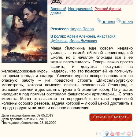
(2019)
Военный
,
Исторический
,
Русский фильм
,
драма
HD 1080
,
HD 720
Режиссер
:
Федор Попов
В ролях
:
Артем Алексеев
,
Анастасия
Цибизова
,
Игорь Ясулович
Маша Яблочкина еще совсем недавно
училась в самой обычной ленинградской
школе, но с началом блокады все в ее
жизни переменилось. Теперь важно просто
выжить, и девушка поступает на
железнодорожные курсы, надеясь, что это поможет ей не погибнуть
во время голода и холода. Учеников курсов вскоре направляют на
опасную работу – им предстоит строить Шлиссельбургскую
магистраль, которая поможет связать осажденный Ленинград с
Большой землей и доставлять грузы в блокадный город. Но участок
находится под прямым обстрелом фашистской артиллерии... С этого
момента Маша оказывается на передовой в составе паровозной
колонны особого резерва, задача которой – любой ценой доставить в
город продукты питания и военное снаряжение.
Дата выхода фильма: 09.05.2019
Скачать и Смотреть
Дата добавления: 05.06.2019
Последнее обновление: 28.10.2020
смотреть
инте