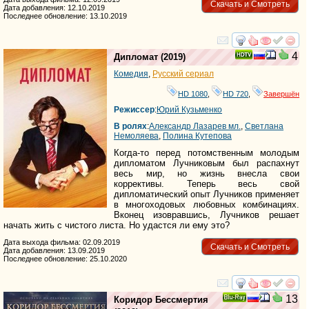
Скачать и Смотреть
Дата добавления: 12.10.2019
Последнее обновление: 13.10.2019
смотреть
инте
4
Дипломат
(2019)
Комедия
,
Русский сериал
HD 1080
,
HD 720
,
Завершён
Режиссер
:
Юрий Кузьменко
В ролях
:
Александр Лазарев мл.
,
Светлана
Немоляева
,
Полина Кутепова
Когда-то перед потомственным молодым
дипломатом Лучниковым был распахнут
весь мир, но жизнь внесла свои
коррективы. Теперь весь свой
дипломатический опыт Лучников применяет
в многоходовых любовных комбинациях.
Вконец изовравшись, Лучников решает
начать жить с чистого листа. Но удастся ли ему это?
Дата выхода фильма: 02.09.2019
Скачать и Смотреть
Дата добавления: 13.09.2019
Последнее обновление: 25.10.2020
смотреть
инте
13
Коридор Бессмертия
Ray