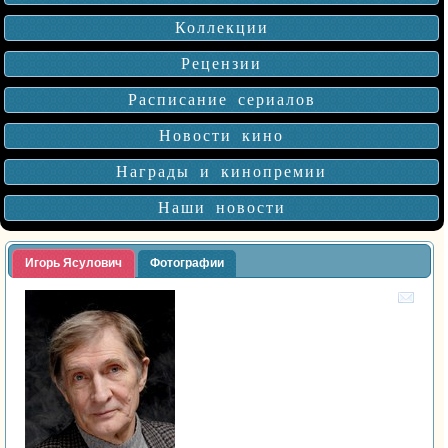
Коллекции
Рецензии
Расписание сериалов
Новости кино
Награды и кинопремии
Наши новости
Игорь Ясулович
Фотографии