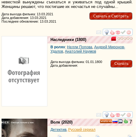
невесткой вынуждены съехаться и уживаться под одной крышей.
Женщины решают, что постигшие их несчастья не случайны...
Дата выхода фильма: 13.03.2021
Скачать и Смотреть
Дата добавления: 13.03.2021
Последнее обновление: 13.03.2021
смотреть
инте
Наследники
(1800)
В ролях
:
Нелли Попова
,
Андрей Миронов-
Удалов
,
Анатолий Наумов
Дата выхода фильма: 01.01.1800
Скачать
Дата добавления:
смотреть
инте
7
Волк
(2020)
HD
Детектив
,
Русский сериал