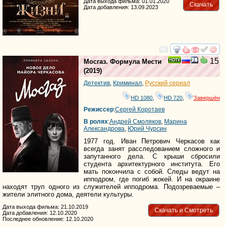
Дата выхода фильма: 01.01.2020
Скачать
Дата добавления: 13.09.2023
смотреть
инте
15
Мосгаз. Формула Мести
(2019)
Детектив
,
Криминал
,
Русский сериал
HD 1080
,
HD 720
,
Завершён
Режиссер
:
Сергей Коротаев
В ролях
:
Андрей Смоляков
,
Марина
Александрова
,
Юрий Чурсин
1977 год. Иван Петрович Черкасов как
всегда занят расследованием сложного и
запутанного дела. С крыши сбросили
студента архитектурного института. Его
мать покончила с собой. Следы ведут на
ипподром, где погиб жокей. И на окраине
находят труп одного из служителей ипподрома. Подозреваемые –
жители элитного дома, деятели культуры.
Дата выхода фильма: 21.10.2019
Скачать и Смотреть
Дата добавления: 12.10.2020
Последнее обновление: 12.10.2020