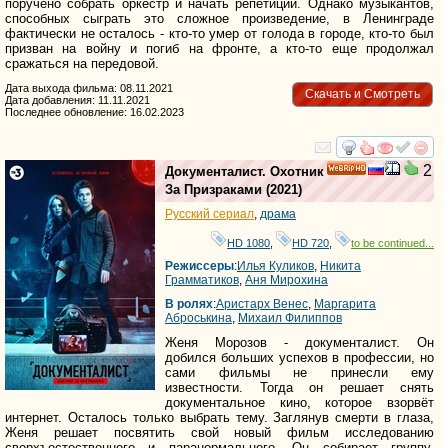
поручено собрать оркестр и начать репетиции. Однако музыкантов,
способных сыграть это сложное произведение, в Ленинграде
фактически не осталось - кто-то умер от голода в городе, кто-то был
призван на войну и погиб на фронте, а кто-то еще продолжал
сражаться на передовой.
Дата выхода фильма: 08.11.2021
Скачать и Смотреть
Дата добавления: 11.11.2021
Последнее обновление: 16.02.2023
смотреть
инте
2
Документалист. Охотник
HD
За Призраками
(2021)
Русский сериал
,
драма
HD 1080
,
HD 720
,
to be continued...
Режиссеры
:
Илья Куликов
,
Никита
Грамматиков
,
Аня Мирохина
В ролях
:
Аристарх Венес
,
Маргарита
Аброськина
,
Михаил Филиппов
Женя Морозов - документалист. Он
добился больших успехов в профессии, но
сами фильмы не принесли ему
известности. Тогда он решает снять
документальное кино, которое взорвёт
интернет. Осталось только выбрать тему. Заглянув смерти в глаза,
Женя решает посвятить свой новый фильм исследованию
сверхъестественного и паранормального. Он собирает группу,