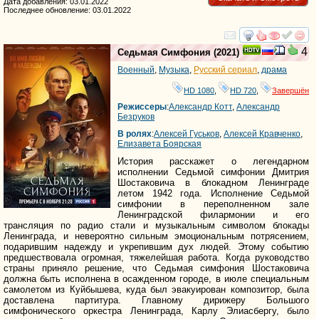
Дата добавления: 03.01.2022
Последнее обновление: 03.01.2022
смотреть
инте
4
Седьмая Симфония
(2021)
Военный
,
Музыка
,
Русский сериал
,
драма
HD 1080
,
HD 720
,
Завершён
Режиссеры
:
Александр Котт
,
Александр
Безруков
В ролях
:
Алексей Гуськов
,
Алексей Кравченко
,
Елизавета Боярская
История расскажет о легендарном
исполнении Седьмой симфонии Дмитрия
Шостаковича в блокадном Ленинграде
летом 1942 года. Исполнение Седьмой
симфонии в переполненном зале
Ленинградской филармонии и его
трансляция по радио стали и музыкальным символом блокады
Ленинграда, и невероятно сильным эмоциональным потрясением,
подарившим надежду и укрепившим дух людей. Этому событию
предшествовала огромная, тяжелейшая работа. Когда руководство
страны приняло решение, что Седьмая симфония Шостаковича
должна быть исполнена в осажденном городе, в июле специальным
самолетом из Куйбышева, куда был эвакуирован композитор, была
доставлена партитура. Главному дирижеру Большого
симфонического оркестра Ленинграда, Карлу Элиасбергу, было