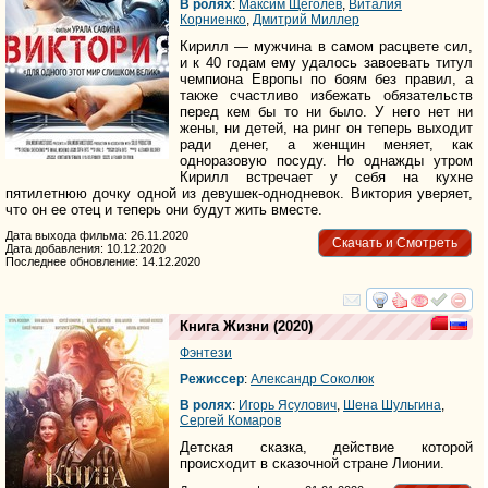
В ролях
:
Максим Щеголев
,
Виталия
Корниенко
,
Дмитрий Миллер
Кирилл — мужчина в самом расцвете сил,
и к 40 годам ему удалось завоевать титул
чемпиона Европы по боям без правил, а
также счастливо избежать обязательств
перед кем бы то ни было. У него нет ни
жены, ни детей, на ринг он теперь выходит
ради денег, а женщин меняет, как
одноразовую посуду. Но однажды утром
Кирилл встречает у себя на кухне
пятилетнюю дочку одной из девушек-однодневок. Виктория уверяет,
что он ее отец и теперь они будут жить вместе.
Дата выхода фильма: 26.11.2020
Скачать и Смотреть
Дата добавления: 10.12.2020
Последнее обновление: 14.12.2020
смотреть
инте
Книга Жизни
(2020)
Фэнтези
Режиссер
:
Александр Соколюк
В ролях
:
Игорь Ясулович
,
Шена Шульгина
,
Сергей Комаров
Детская сказка, действие которой
происходит в сказочной стране Лионии.