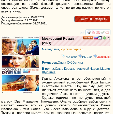
состоящую из своей бывшей девушки, сценаристки Даши, и
оператора Егора. Жаль, документалист не догадывается, во что он
всех втянул.
Дата выхода фильма: 15.07.2021
Скачать и Смотреть
Дата добавления: 29.07.2021
Последнее обновление: 31.07.2021
смотреть
инте
4
Московский Роман
HD
(2021)
Мелодрама
,
Русский сериал
HD 1080
,
HD 720
,
Завершён
Режиссер
:
Ольга Субботина
В ролях
:
Ольга Красько
,
Алексей Чадов
,
Мария
Шукшина
Ирина Аксакова и ее обеспеченный и
эксцентричный возлюбленный Юра Тычкин
счастливы вместе. Юру не смущает, что
любимая старше него на шесть лет, а для
ее дочери Лизы он стал лучшим другом.
Однако идиллия не по душе властной
матери Юры Марианне Николаевне. Она не одобряет выбор сына и
мечтает женить его на дочери своего бизнес-партнера Ивана
Ивановича - тем более, что Ласка влюблена в Юру с детства.
Тычкина предпринимает самые изощренные попытки разрушить