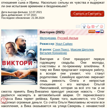
отношения сына и Ирины. Насколько сильны их чувства и выдержат
ли они испытание временем и безденежьем?
Дата выхода фильма: 12.07.2021
Скачать и Смотреть
Дата добавления: 17.07.2021
Последнее обновление: 21.08.2024
смотреть
инте
Виктория
(2021)
Мелодрама
,
Русский фильм
Режиссер
:
Урал Сафин
В ролях
:
Соня Присс
,
Максим Щеголев
,
Виталия Корниенко
Виктория и Олег празднуют первую
годовщину свадьбы. Они молоды,
счастливы и по-прежнему влюблены. К
тому же Вике предлагают хорошую работу,
а вскоре они узнают, что станут
родителями. Семейную идиллию омрачает
лишь ревность Олега и непростые
отношения с его матерью Ольгой
Николаевной, которая за всё это так и не
смогла принять Вику.Внезапно приходит ужасная новость - Олег
разбился насмерть в автомобильной аварии. От перенесённого
стресса Вика теряет ребёнка. Кроме того, выясняется, что Олег
задолжал огромные деньги. Со счёта Ольги Николаевны исчезли все
накопления, а Вика оказывается на улице.Свекровь с ненавистной