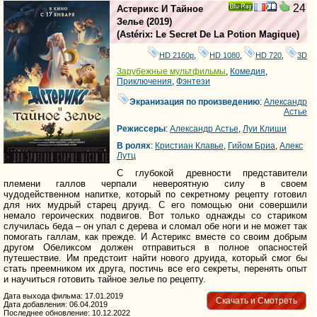
24
Астерикс И Тайное
Ray
Зелье
(2019)
(
Astérix: Le Secret De La Potion Magique
)
HD 2160р
,
HD 1080
,
HD 720
,
3D
Зарубежные мультфильмы
,
Комедия
,
Приключения
,
Фэнтези
Экранизация по произведению
:
Александр
Астье
Режиссеры
:
Александр Астье
,
Луи Клиши
В ролях
:
Кристиан Клавье
,
Гийом Бриа
,
Алекс
Лутц
С глубокой древности представители
племени галлов черпали невероятную силу в своем
чудодейственном напитке, который по секретному рецепту готовил
для них мудрый старец друид. С его помощью они совершили
немало героических подвигов. Вот только однажды со стариком
случилась беда – он упал с дерева и сломал обе ноги и не может так
помогать галлам, как прежде. И Астерикс вместе со своим добрым
другом Обеликсом должен отправиться в полное опасностей
путешествие. Им предстоит найти нового друида, который смог бы
стать преемником их друга, постичь все его секреты, перенять опыт
и научиться готовить тайное зелье по рецепту.
Дата выхода фильма: 17.01.2019
Скачать и Смотреть
Дата добавления: 06.04.2019
Последнее обновление: 10.12.2022