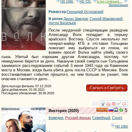
HD 1080
,
HD 720
,
to be continued...
,
Экранизация
Режиссер
:
Геннадий Островский
В ролях
:
Денис Шведов
,
Сергей Маковецкий
,
Антон Васильев
После неудачной спецоперации разведчик
Александр Волк попадает в тюрьму
арабского Востока. Спустя несколько лет
генерал-майор КГБ в отставке Гольцман
помогает ему выбраться из плена, но
взамен просит Волка найти убийц своего
сына. Убитый был хорошим другом Александра, поэтому тот
немедленно берется за дело. Накануне своей смерти сын Гольцмана
занимался расследованием событий 3 июня 1943 года на Каменном
мосту в Москве, когда была убита дочь посла СССР в Мексике. Волк
восстанавливает события прошлого, но чем больше он узнает, тем
опаснее становится дело...
Дата выхода фильма: 07.12.2020
Скачать и Смотреть
Дата добавления: 01.05.2021
Последнее обновление: 30.06.2026
смотреть
инте
5
Виктория
(2020)
HD
Комедия
,
Русский фильм
,
Семейный
,
Спорт
HD 1080