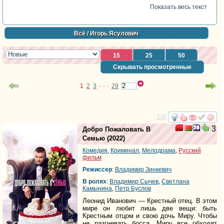
Показать весь текст
Всё
/ Игорь Ясулович
15
25
50
Скрывать просмотренные
1
2
3
· · ·
29
смотреть
инте
3
Добро Пожаловать В
Семью
(2022)
Комедия
,
Криминал
,
Мелодрама
,
Русский
фильм
Режиссер
:
Владимир Зинкевич
В ролях
:
Владимир Сычев
,
Светлана
Камынина
,
Петр Буслов
Леонид Иванович — Крестный отец. В этом
мире он любит лишь две вещи: быть
Крестным отцом и свою дочь Миру. Чтобы
не разгневать босса, Миру все обходят