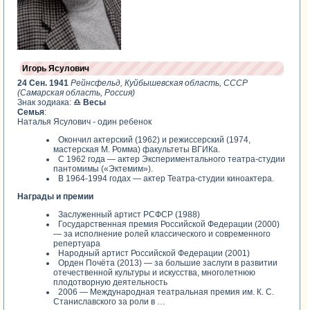
Игорь Ясулович
24 Сен. 1941
Рейнсфельд, Куйбышевская область, СССР
(Самарская область, Россия)
Знак зодиака:
♎ Весы
Семья
:
Наталья Ясулович - один ребенок
Окончил актерский (1962) и режиссерский (1974,
мастерская М. Ромма) факультеты ВГИКа.
С 1962 года — актер Экспериментального театра-студии
пантомимы («Эктемим»).
В 1964-1994 годах — актер Театра-студии киноактера.
Награды и премии
Заслуженный артист РСФСР (1988)
Государственная премия Российской Федерации (2000)
— за исполнение ролей классического и современного
репертуара
Народный артист Российской Федерации (2001)
Орден Почёта (2013) — за большие заслуги в развитии
отечественной культуры и искусства, многолетнюю
плодотворную деятельность
2006 — Международная театральная премия им. К. С.
Станиславского за роли в …