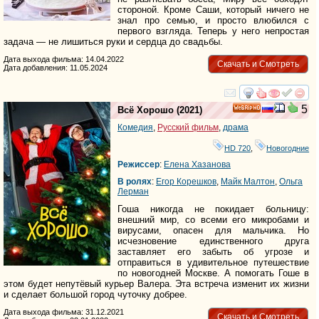
стороной. Кроме Саши, который ничего не
знал про семью, и просто влюбился с
первого взгляда. Теперь у него непростая
задача — не лишиться руки и сердца до свадьбы.
Дата выхода фильма: 14.04.2022
Скачать и Смотреть
Дата добавления: 11.05.2024
смотреть
инте
5
Всё Хорошо
(2021)
HD
Комедия
,
Русский фильм
,
драма
HD 720
,
Новогодние
Режиссер
:
Елена Хазанова
В ролях
:
Егор Корешков
,
Майк Малтон
,
Ольга
Лерман
Гоша никогда не покидает больницу:
внешний мир, со всеми его микробами и
вирусами, опасен для мальчика. Но
исчезновение единственного друга
заставляет его забыть об угрозе и
отправиться в удивительное путешествие
по новогодней Москве. А помогать Гоше в
этом будет непутёвый курьер Валера. Эта встреча изменит их жизни
и сделает большой город чуточку добрее.
Дата выхода фильма: 31.12.2021
Скачать и Смотреть