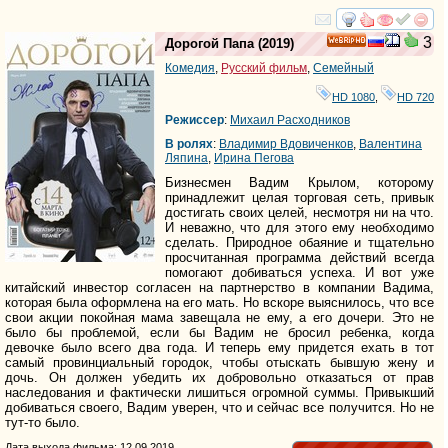
смотреть
инте
3
Дорогой Папа
(2019)
HD
Комедия
,
Русский фильм
,
Семейный
HD 1080
,
HD 720
Режиссер
:
Михаил Расходников
В ролях
:
Владимир Вдовиченков
,
Валентина
Ляпина
,
Ирина Пегова
Бизнесмен Вадим Крылом, которому
принадлежит целая торговая сеть, привык
достигать своих целей, несмотря ни на что.
И неважно, что для этого ему необходимо
сделать. Природное обаяние и тщательно
просчитанная программа действий всегда
помогают добиваться успеха. И вот уже
китайский инвестор согласен на партнерство в компании Вадима,
которая была оформлена на его мать. Но вскоре выяснилось, что все
свои акции покойная мама завещала не ему, а его дочери. Это не
было бы проблемой, если бы Вадим не бросил ребенка, когда
девочке было всего два года. И теперь ему придется ехать в тот
самый провинциальный городок, чтобы отыскать бывшую жену и
дочь. Он должен убедить их добровольно отказаться от прав
наследования и фактически лишиться огромной суммы. Привыкший
добиваться своего, Вадим уверен, что и сейчас все получится. Но не
тут-то было.
Дата выхода фильма: 12.09.2019