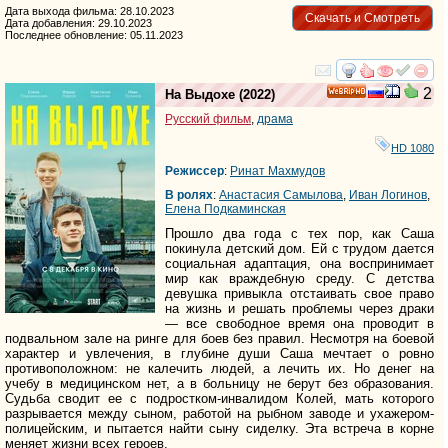
Дата выхода фильма: 28.10.2023
Скачать и Смотреть
Дата добавления: 29.10.2023
Последнее обновление: 05.11.2023
смотреть
инте
2
На Выдохе
(2022)
HD
Русский фильм
,
драма
HD 1080
Режиссер
:
Ринат Махмудов
В ролях
:
Анастасия Самылова
,
Иван Логинов
,
Елена Подкаминская
Прошло два года с тех пор, как Саша
покинула детский дом. Ей с трудом дается
социальная адаптация, она воспринимает
мир как враждебную среду. С детства
девушка привыкла отстаивать свое право
на жизнь и решать проблемы через драки
— все свободное время она проводит в
подвальном зале на ринге для боев без правил. Несмотря на боевой
характер и увлечения, в глубине души Саша мечтает о ровно
противоположном: не калечить людей, а лечить их. Но денег на
учебу в медицинском нет, а в больницу не берут без образования.
Судьба сводит ее с подростком-инвалидом Колей, мать которого
разрывается между сыном, работой на рыбном заводе и ухажером-
полицейским, и пытается найти сыну сиделку. Эта встреча в корне
меняет жизни всех героев.