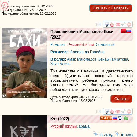
Дата выхода фильма: 08.12.2022
Скачать и Смотреть
Дата добавления: 26.02.2023
Последнее обновление: 26.02.2023
смотреть
инте
Приключения Маленького Бахи
(2022)
Комедия
,
Русский фильм
,
Семейный
Режиссер
:
Александр Галибин
В ролях
:
Амир Магомедов
,
Зенаб Гамзатова
,
Заур Алиев
Три новеллы о мальчике из дагестанского
села. Удивительно взрослый характер
восьмилетнего ребенка приносит много
хлопот семье. Но благодаря ему Баха
побеждает там, где взрослые сдаются.
Дата выхода фильма: 27.10.2022
Скачать
Дата добавления: 16.08.2023
смотреть
инте
1
Кэт
(2022)
HD
Русский фильм
,
драма
HD 2160р
,
HD 1080