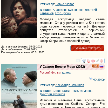
Режиссер
:
Борис Акопов
В ролях
:
Анастасия Кувшинова
,
Дмитрий
Карташов
,
Егор Трухин
Молодая эскортница недавно стала
матерью. Отца у ребёнка нет, и Кэт готова
ради своего первенца на всё. Девушке
придётся столкнуться с серьёзным
внутренним конфликтом и сделать важный
выбор между материнством и бизнесом,
который приносил хороший доход.
Дата выхода фильма: 15.09.2022
Скачать и Смотреть
Дата добавления: 03.01.2023
Последнее обновление: 03.01.2023
смотреть
инте
У Самого Белого Моря
(2022)
Русский фильм
,
драма
HD 2160р
Режиссер
:
Александр Зачиняев
В ролях
:
Борис Галкин
,
Никита Манец
,
Дмитрий Куличков
История о мальчике Сане, воспитаннике
дома-интерната на Крайнем Севере. Его
отец утонул в Белом море, и однажды