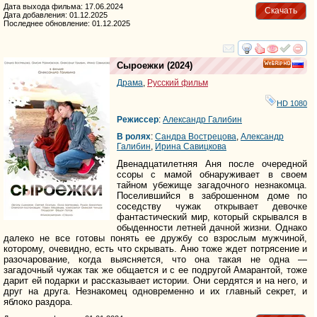
Дата выхода фильма: 17.06.2024
Скачать
Дата добавления: 01.12.2025
Последнее обновление: 01.12.2025
смотреть
инте
Сыроежки
(2024)
HD
Драма
,
Русский фильм
HD 1080
Режиссер
:
Александр Галибин
В ролях
:
Сандра Вострецова
,
Александр
Галибин
,
Ирина Савицкова
Двенадцатилетняя Аня после очередной
ссоры с мамой обнаруживает в своем
тайном убежище загадочного незнакомца.
Поселившийся в заброшенном доме по
соседству чужак открывает девочке
фантастический мир, который скрывался в
обыденности летней дачной жизни. Однако
далеко не все готовы понять ее дружбу со взрослым мужчиной,
которому, очевидно, есть что скрывать. Аню тоже ждет потрясение и
разочарование, когда выясняется, что она такая не одна —
загадочный чужак так же общается и с ее подругой Амарантой, тоже
дарит ей подарки и рассказывает истории. Они сердятся и на него, и
друг на друга. Незнакомец одновременно и их главный секрет, и
яблоко раздора.