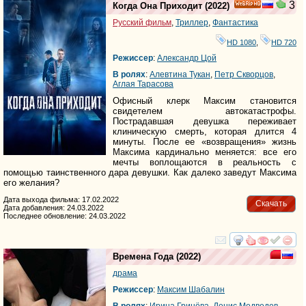
3
Когда Она Приходит
(2022)
HD
Русский фильм
,
Триллер
,
Фантастика
HD 1080
,
HD 720
Режиссер
:
Александр Цой
В ролях
:
Алевтина Тукан
,
Петр Скворцов
,
Аглая Тарасова
Офисный клерк Максим становится
свидетелем автокатастрофы.
Пострадавшая девушка переживает
клиническую смерть, которая длится 4
минуты. После ее «возвращения» жизнь
Максима кардинально меняется: все его
мечты воплощаются в реальность с
помощью таинственного дара девушки. Как далеко заведут Максима
его желания?
Дата выхода фильма: 17.02.2022
Скачать
Дата добавления: 24.03.2022
Последнее обновление: 24.03.2022
смотреть
инте
Времена Года
(2022)
драма
Режиссер
:
Максим Шабалин
В ролях
:
Ирина Гринёва
,
Денис Медведев
,