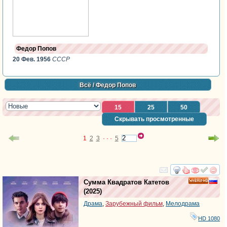
Федор Попов
20 Фев. 1956
СССР
Всё
/ Федор Попов
15
25
50
Скрывать просмотренные
1
2
3
· · ·
5
смотреть
инте
Сумма Квадратов Катетов
HD
(2025)
Драма
,
Зарубежный фильм
,
Мелодрама
HD 1080