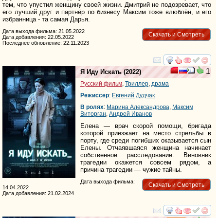
тем, что упустил женщину своей жизни. Дмитрий не подозревает, что
его лучший друг и партнёр по бизнесу Максим тоже влюблён, и его
избранница - та самая Дарья.
Дата выхода фильма: 21.05.2022
Скачать и Смотреть
Дата добавления: 22.05.2022
Последнее обновление: 22.11.2023
смотреть
инте
1
Я Иду Искать
(2022)
Русский фильм
,
Триллер
,
драма
Режиссер
:
Евгений Дудчак
В ролях
:
Марина Александрова
,
Максим
Виторган
,
Андрей Иванов
Елена — врач скорой помощи, бригада
которой приезжает на место стрельбы в
порту, где среди погибших оказывается сын
Елены. Отчаявшаяся женщина начинает
собственное расследование. Виновник
трагедии окажется совсем рядом, а
причина трагедии — чужие тайны.
Дата выхода фильма:
Скачать и Смотреть
14.04.2022
Дата добавления: 21.02.2024
смотреть
инте