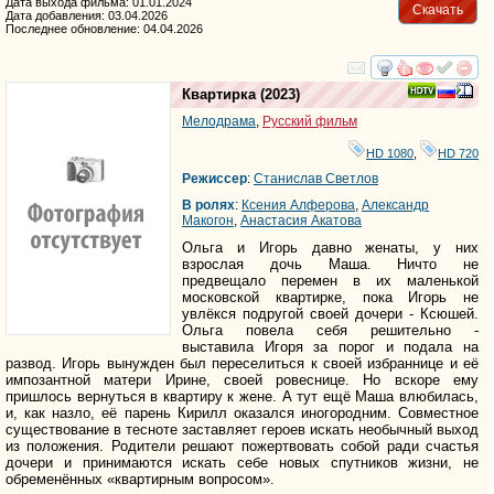
Дата выхода фильма: 01.01.2024
Скачать
Дата добавления: 03.04.2026
Последнее обновление: 04.04.2026
смотреть
инте
Квартирка
(2023)
Мелодрама
,
Русский фильм
HD 1080
,
HD 720
Режиссер
:
Станислав Светлов
В ролях
:
Ксения Алферова
,
Александр
Макогон
,
Анастасия Акатова
Ольга и Игорь давно женаты, у них
взрослая дочь Маша. Ничто не
предвещало перемен в их маленькой
московской квартирке, пока Игорь не
увлёкся подругой своей дочери - Ксюшей.
Ольга повела себя решительно -
выставила Игоря за порог и подала на
развод. Игорь вынужден был переселиться к своей избраннице и её
импозантной матери Ирине, своей ровеснице. Но вскоре ему
пришлось вернуться в квартиру к жене. А тут ещё Маша влюбилась,
и, как назло, её парень Кирилл оказался иногородним. Совместное
существование в тесноте заставляет героев искать необычный выход
из положения. Родители решают пожертвовать собой ради счастья
дочери и принимаются искать себе новых спутников жизни, не
обременённых «квартирным вопросом».