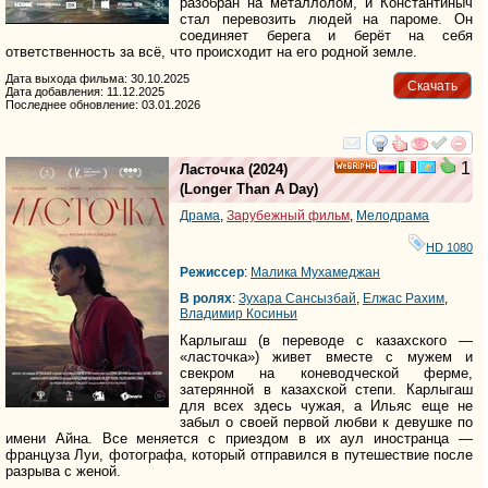
разобран на металлолом, и Константиныч
стал перевозить людей на пароме. Он
соединяет берега и берёт на себя
ответственность за всё, что происходит на его родной земле.
Дата выхода фильма: 30.10.2025
Скачать
Дата добавления: 11.12.2025
Последнее обновление: 03.01.2026
смотреть
инте
1
Ласточка
(2024)
HD
(
Longer Than A Day
)
Драма
,
Зарубежный фильм
,
Мелодрама
HD 1080
Режиссер
:
Малика Мухамеджан
В ролях
:
Зухара Сансызбай
,
Елжас Рахим
,
Владимир Косиньи
Карлыгаш (в переводе с казахского —
«ласточка») живет вместе с мужем и
свекром на коневодческой ферме,
затерянной в казахской степи. Карлыгаш
для всех здесь чужая, а Ильяс еще не
забыл о своей первой любви к девушке по
имени Айна. Все меняется с приездом в их аул иностранца —
француза Луи, фотографа, который отправился в путешествие после
разрыва с женой.