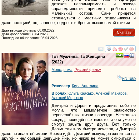
детская непримиримость и жажда
справедливости приводят ребенка на
маленький остров. Сане придется
столкнуться с местным отшельником и
даже полицией, но, главное, подросток бросит вызов самой стихии.
Дата выхода фильма: 08.09.2022
Скачать
Дата добавления: 08.04.2023
Последнее обновление: 08.04.2023
смотреть
инте
Тот Мужчина, Та Женщина
(2022)
Мелодрама
,
Русский фильм
HD 1080
Режиссер
:
Кира Ангелина
В ролях
:
Ольга Красько
,
Алексей Макаров
,
Алексей Морозов
Дмитрий и Дарья и представить себе не
могли, что мимолётное знакомство
перевернёт их жизни навсегда. Несколько
секунд, проведённых вместе, и они уже не
смогут забыть друг друга. Вот только
Дарья слишком быстро исчезла, и Дмитрий
даже не знает её имени. Время идёт. Дмитрий вынужден жениться на
другой - нелюбимой девушке Яне, но никак не может смириться с