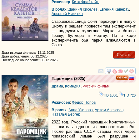
Режиссер
:
Кита Фрайхайт
В ролях
:
Даниил Киселёв
,
Евгения Каверау
,
Арсений Никитин
Старшеклассница Соня переходит в новую
школу и решает провести там эксперимент
— подружить хулигана Марка и ботана
Гришу, буллера и жертву. Но в ходе
эксперимента оба парня влюбляются в
Соню.
Дата выхода фильма: 13.11.2025
Скачать
Дата добавления: 06.12.2025
Последнее обновление: 06.12.2025
смотреть
инте
Паромщик
(2025)
HD
Драма
,
Комедия
,
Русский фильм
HD 1080
,
HD 720
Режиссер
:
Федор Попов
В ролях
:
Анна Уколова
,
Артем Алексеев
,
Наталья Бергер
2022 год. Русский паромщик Константиныч
— житель одного из запорожских сёл.
После распада СССР старый мост через
приазовский лиман был разрушен и