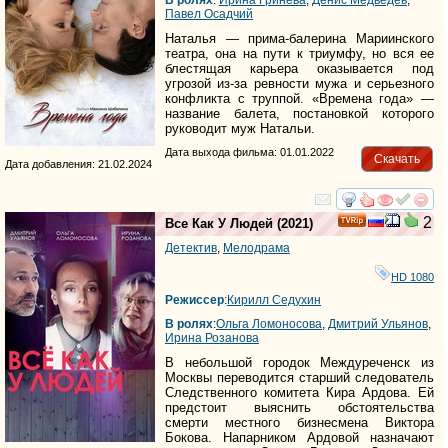
Павел Осадчий
Наталья — прима-балерина Мариинского
театра, она на пути к триумфу, но вся ее
блестящая карьера оказывается под
угрозой из-за ревности мужа и серьезного
конфликта с труппой. «Времена года» —
название балета, постановкой которого
руководит муж Натальи.
Дата выхода фильма: 01.01.2022
Скачать
Дата добавления: 21.02.2024
смотреть
инте
2
Все Как У Людей
(2021)
Детектив
,
Мелодрама
HD 1080
Режиссер
:
Кирилл Седухин
В ролях
:
Ольга Ломоносова
,
Дмитрий Ульянов
,
Ирина Розанова
В небольшой городок Междуреченск из
Москвы переводится старший следователь
Следственного комитета Кира Ардова. Ей
предстоит выяснить обстоятельства
смерти местного бизнесмена Виктора
Бокова. Напарником Ардовой назначают