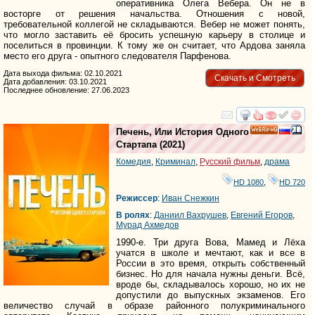
оперативника Олега Вебера. Он не в
восторге от решения начальства. Отношения с новой,
требовательной коллегой не складываются. Вебер не может понять,
что могло заставить её бросить успешную карьеру в столице и
поселиться в провинции. К тому же он считает, что Ардова заняла
место его друга - опытного следователя Парфенова.
Дата выхода фильма: 02.10.2021
Скачать и Смотреть
Дата добавления: 03.10.2021
Последнее обновление: 27.06.2023
смотреть
инте
Печень, Или История Одного
HD
Стартапа
(2021)
Комедия
,
Криминал
,
Русский фильм
,
драма
HD 1080
,
HD 720
Режиссер
:
Иван Снежкин
В ролях
:
Даниил Вахрушев
,
Евгений Егоров
,
Мурад Ахмедов
1990-е. Три друга Вова, Мамед и Лёха
учатся в школе и мечтают, как и все в
России в это время, открыть собственный
бизнес. Но для начала нужны деньги. Всё,
вроде бы, складывалось хорошо, но их не
допустили до выпускных экзаменов. Его
величество случай в образе районного полукриминального