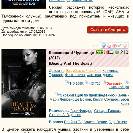
Сериал расскажет историю нескольких
агентов разных спецслужб (ФБР, АНБ и
Таможенной службы), работающих под прикрытием и живущих в
одном пляжном доме.
Дата выхода фильма: 06.06.2013
Скачать и Смотреть
Дата добавления: 17.09.2013
Последнее обновление: 15.10.2024
смотреть
инте
210
Красавица И Чудовище
(2012)
(
Beauty And The Beast
)
Детектив
,
Зарубежный сериал
,
Криминал
,
Триллер
,
Фантастика
,
Фэнтези
,
драма
HD 1080
,
HD 720
,
Завершён
,
Экранизация
Экранизация по произведению
:
Жанны-
Мари Лепренс де Бомон
,
Келли Соудерс
,
Брэд
Керн
Режиссеры
:
Гэри Фледер
,
Стюарт Гиллард
,
Стивен А. Эделсон
В ролях
:
Брайан Ти
,
Алисса Венис
,
Эди Гатеги
В центре сюжета находится умный, жесткий и уверенный в себе