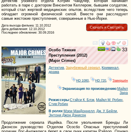
детектив убойного отдела Кэтрин Чандлер, которая начинает
работать в паре с доктором Винсентом Келлером, бывшим солдатом,
который стал жертвой медицинских опытов, вследствие чего теперь
обладает огромной физической силой. Вместе они расследуют
самые жестокие преступления, совершенные в Нью-Йорке.
Дата выхода фильма: 11.10.2012
Скачать и Смотреть
Дата добавления: 12.10.2012
Последнее обновление: 30.09.2016
смотреть
инте
33
Особо Тяжкие
Преступления
(2012)
(
Major Crimes
)
Детектив
,
Зарубежный сериал
,
Криминал
,
драма
HD 1080
,
HD 720
,
Завершён
Экранизация по произведению
:
Майкл
Зара
Режиссеры
:
Стэйси К. Блэк
,
Майкл М. Робин
,
Стив Робин
В ролях
:
Мэри МакДоннелл
,
Дж. У. Бейли
,
Энтони Джон Дэнисон
Продолжение сериала Ищейка. После увольнения Бренды Ли
Джонсон руководство Отделом Ососбо Опасных преступлений
полиции Лос-Анджелеса берет в свои руки капитан Рэйдор. Однако