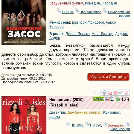
Зарубежный фильм
,
Комедия
,
Пародия
HD 720
,
Про вампиров
,
Режиссерская
версия
Режиссеры
:
Джейсон Фридберг
,
Аарон
Зельцер
В ролях
:
Дженн Проске
,
Мэтт Лантер
,
Дидрих
Бадер
Бекка, невампир, разрывается между
двумя парнями. Также девушка должна
донести свой выбор до отца, который является настоящим тираном и
считает ее ребенком. Тем временем у друзей Бекки происходят
всякие романтические глупости, которые сплетаются в один клубок
на выпускном.
Дата выхода фильма: 02.09.2010
Скачать и Смотреть
Дата добавления: 09.10.2010
Последнее обновление: 17.03.2012
смотреть
инте
128
Напарницы
(2010)
(
Rizzoli & Isles
)
Детектив
,
Зарубежный сериал
,
Криминал
,
драма
HD 1080
,
HD 720
,
Завершён
,
Экранизация