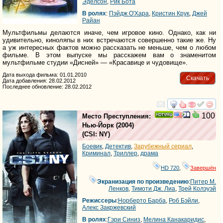
Эделсон
,
Рик Бота
В ролях
:
Пэйдж О'Хара
,
Кристин Крук
,
Джей
Райан
Мультфильмы делаются иначе, чем игровое кино. Однако, как ни
удивительно, киноляпы в них встречаются совершенно такие же. Ну
а уж интересных фактов можно рассказать не меньше, чем о любом
фильме. В этом выпуске мы расскажем вам о знаменитом
мультфильме студии «Дисней» — «Красавице и чудовище».
Дата выхода фильма: 01.01.2010
Скачать
Дата добавления: 28.02.2012
Последнее обновление: 28.02.2012
смотреть
инте
100
Место Преступления:
Нью-Йорк
(2004)
(
CSI: NY
)
Боевик
,
Детектив
,
Зарубежный сериал
,
Криминал
,
Триллер
,
драма
HD 720
,
Завершён
Экранизация по произведению
:
Питер М.
Ленков
,
Тимоти Дж. Лиа
,
Трей Колэуэй
Режиссеры
:
Норберто Барба
,
Роб Бэйли
,
Алекс Закржевский
В ролях
:
Гэри Синиз
,
Мелина Канакаридис
,