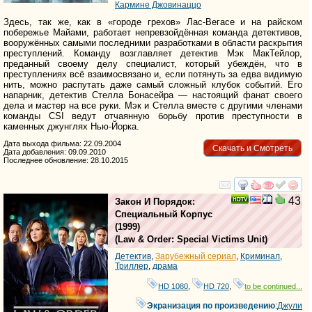
Кармине Джовинаццо
Здесь, так же, как в «городе грехов» Лас-Вегасе и на райском
побережье Майами, работает непревзойдённая команда детективов,
вооружённых самыми последними разработками в области раскрытия
преступлений. Команду возглавляет детектив Мэк МакТейлор,
преданный своему делу специалист, который убеждён, что в
преступлениях всё взаимосвязано и, если потянуть за едва видимую
нить, можно распутать даже самый сложный клубок событий. Его
напарник, детектив Стелла Бонасейра — настоящий фанат своего
дела и мастер на все руки. Мэк и Стелла вместе с другими членами
команды CSI ведут отчаянную борьбу против преступности в
каменных джунглях Нью-Йорка.
Дата выхода фильма: 22.09.2004
Скачать и Смотреть
Дата добавления: 09.09.2010
Последнее обновление: 28.10.2015
смотреть
инте
43
Закон И Порядок:
Специальный Корпус
(1999)
(
Law & Order: Special Victims Unit
)
Детектив
,
Зарубежный сериал
,
Криминал
,
Триллер
,
драма
HD 1080
,
HD 720
,
to be continued...
Экранизация по произведению
:
Джули