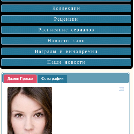
Коллекции
Рецензии
Расписание сериалов
Новости кино
Награды и кинопремии
Наши новости
Дженн Проске
Фотографии