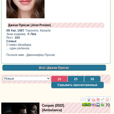
Дженн Проске (Jenn Proske)
08 Авг. 1987
Торонто, Канада
Знак зодиака:
♌ Лев
Рост:
164
Семья
:
Стивен Шнайдер
... один ребенок
Полное имя - Дженнифер Проске.
Всё
/ Дженн Проске
15
25
50
Скрывать просмотренные
смотреть
инте
70
Скорая
(2022)
Ray
(
Ambulance
)