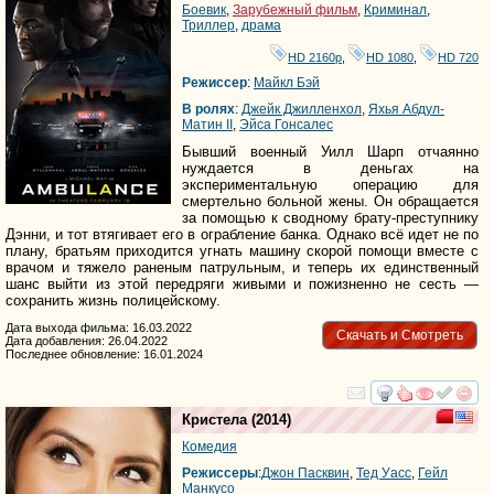
Боевик
,
Зарубежный фильм
,
Криминал
,
Триллер
,
драма
HD 2160р
,
HD 1080
,
HD 720
Режиссер
:
Майкл Бэй
В ролях
:
Джейк Джилленхол
,
Яхья Абдул-
Матин II
,
Эйса Гонсалес
Бывший военный Уилл Шарп отчаянно
нуждается в деньгах на
экспериментальную операцию для
смертельно больной жены. Он обращается
за помощью к сводному брату-преступнику
Дэнни, и тот втягивает его в ограбление банка. Однако всё идет не по
плану, братьям приходится угнать машину скорой помощи вместе с
врачом и тяжело раненым патрульным, и теперь их единственный
шанс выйти из этой передряги живыми и пожизненно не сесть —
сохранить жизнь полицейскому.
Дата выхода фильма: 16.03.2022
Скачать и Смотреть
Дата добавления: 26.04.2022
Последнее обновление: 16.01.2024
смотреть
инте
Кристела
(2014)
Комедия
Режиссеры
:
Джон Пасквин
,
Тед Уасс
,
Гейл
Манкусо