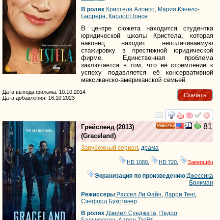
В ролях
:
Кристела Алонсо
,
Мария Кэнелс-
Баррера
,
Карлос Понсе
В центре сюжета находится студентка
юридической школы Кристела, которая
наконец находит неоплачиваемую
стажировку в престижной юридической
фирме. Единственная проблема
заключается в том, что её стремление к
успеху подавляется её консервативной
мексиканско-американской семьей.
Дата выхода фильма: 10.10.2014
Скачать
Дата добавления: 16.10.2023
смотреть
инте
81
Грейсленд
(2013)
HD
(
Graceland
)
Зарубежный сериал
,
драма
HD 1080
,
HD 720
,
Завершён
Экранизация по произведению
:
Джессика
Брикман
Режиссеры
:
Рассел Ли Файн
,
Ларри Тенг
,
Сэнфорд Букставер
В ролях
:
Дэниел Сунджата
,
Педро
Бальмаседа
,
Аарон Твейт