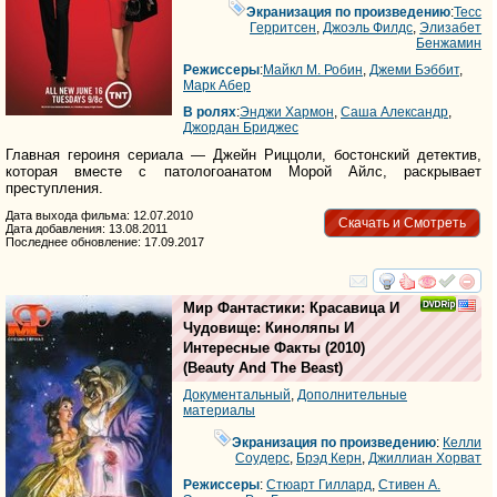
Экранизация по произведению
:
Тесс
Герритсен
,
Джоэль Филдс
,
Элизабет
Бенжамин
Режиссеры
:
Майкл М. Робин
,
Джеми Бэббит
,
Марк Абер
В ролях
:
Энджи Хармон
,
Саша Александр
,
Джордан Бриджес
Главная героиня сериала — Джейн Риццоли, бостонский детектив,
которая вместе с патологоанатом Морой Айлс, раскрывает
преступления.
Дата выхода фильма: 12.07.2010
Скачать и Смотреть
Дата добавления: 13.08.2011
Последнее обновление: 17.09.2017
смотреть
инте
Мир Фантастики: Красавица И
Чудовище: Киноляпы И
Интересные Факты
(2010)
(
Beauty And The Beast
)
Документальный
,
Дополнительные
материалы
Экранизация по произведению
:
Келли
Соудерс
,
Брэд Керн
,
Джиллиан Хорват
Режиссеры
:
Стюарт Гиллард
,
Стивен А.