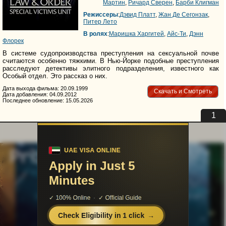
Мартин
,
Ричард Сверен
,
Барби Клигман
Режиссеры
:
Дэвид Платт
,
Жан Де Сегонзак
,
Питер Лето
В ролях
:
Маришка Харгитей
,
Айс-Ти
,
Дэнн
Флорек
В системе судопроизводства преступления на сексуальной почве
считаются особенно тяжкими. В Нью-Йорке подобные преступления
расследуют детективы элитного подразделения, известного как
Особый отдел. Это рассказ о них.
Дата выхода фильма: 20.09.1999
Скачать и Смотреть
Дата добавления: 04.09.2012
Последнее обновление: 15.05.2026
uvu@uvuvu.ru
Партнёры
Для правообладателей
Помощь сайту
Реклама на сайте