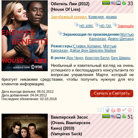
33
Обитель Лжи
(2012)
(
House Of Lies
)
Зарубежный сериал
,
Комедия
,
драма
HD 1080
,
HD 720
,
Завершён
Экранизация по произведению
:
Мэттью
Карнахан
,
Девон Шепард
Режиссеры
:
Стивен Хопкинс
,
Мэттью
Карнахан
,
Дэйзи фон Шерлер Майер
В ролях
:
Дон Чидл
,
Кристен Белл
,
Бен Шварц
Необычный и язвительный взгляд на очень
успешного и беспощадного консультанта по
вопросам управления Марти, который не
брезгует никакими средствами, чтобы получить нужную для его
клиентов информацию.
Дата выхода фильма: 08.01.2012
Скачать и Смотреть
Дата добавления: 04.04.2012
Последнее обновление: 02.03.2018
смотреть
инте
51
Вампирский Засос
(Очень Вампирское
Кино)
(2010)
(
Vampires Suck
)