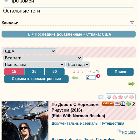
Про зомби
Остальные теги
Каналы
:
ТВ
+ Последние добавленные + Страна: США
1
2
3
· · ·
179
15
25
50
Поиск
Скрывать просмотренные
смотреть
инте
2
По Дороге С Норманом
HD
Ридусом
(2016)
(
Ride With Norman Reedus
)
Документальные сериалы
,
Путешествия
HD 1080
В ролях
:
Норман Ридус
,
Питер Фонда
,