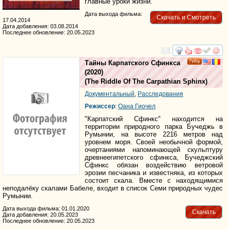
главные уроки жизни.
Дата выхода фильма:
Скачать и Смотреть
17.04.2014
Дата добавления: 03.08.2014
Последнее обновление: 20.05.2023
смотреть
инте
Тайны Карпатского Сфинкса
(2020)
(
The Riddle Of The Carpathian Sphinx
)
Документальный
,
Расследования
Режиссер
:
Оана Гиочел
"Карпатский Сфинкс" находится на
территории природного парка Бучеджь в
Румынии, на высоте 2216 метров над
уровнем моря. Своей необычной формой,
очертаниями напоминающей скульптуру
древнеегипетского сфинкса, Бучеджский
Сфинкс обязан воздействию ветровой
эрозии песчаника и известняка, из которых
состоит скала. Вместе с находящимися
неподалёку скалами Бабеле, входит в список Семи природных чудес
Румынии.
Дата выхода фильма: 01.01.2020
Скачать
Дата добавления: 20.05.2023
Последнее обновление: 20.05.2023