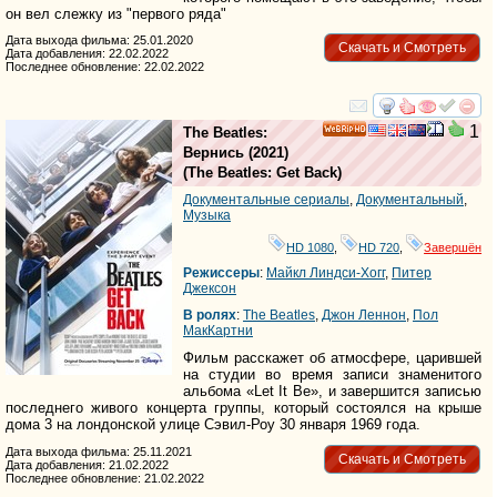
он вел слежку из "первого ряда"
Дата выхода фильма: 25.01.2020
Скачать и Смотреть
Дата добавления: 22.02.2022
Последнее обновление: 22.02.2022
смотреть
инте
1
The Beatles:
HD
Вернись
(2021)
(
The Beatles: Get Back
)
Документальные сериалы
,
Документальный
,
Музыка
HD 1080
,
HD 720
,
Завершён
Режиссеры
:
Майкл Линдси-Хогг
,
Питер
Джексон
В ролях
:
The Beatles
,
Джон Леннон
,
Пол
МакКартни
Фильм расскажет об атмосфере, царившей
на студии во время записи знаменитого
альбома «Let It Be», и завершится записью
последнего живого концерта группы, который состоялся на крыше
дома 3 на лондонской улице Сэвил-Роу 30 января 1969 года.
Дата выхода фильма: 25.11.2021
Скачать и Смотреть
Дата добавления: 21.02.2022
Последнее обновление: 21.02.2022