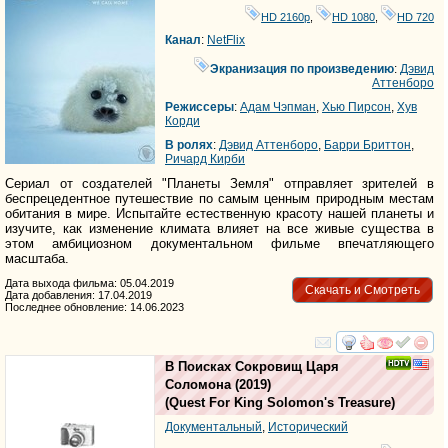
HD 2160р
,
HD 1080
,
HD 720
Канал
:
NetFlix
Экранизация по произведению
:
Дэвид
Аттенборо
Режиссеры
:
Адам Чэпман
,
Хью Пирсон
,
Хув
Корди
В ролях
:
Дэвид Аттенборо
,
Барри Бриттон
,
Ричард Кирби
Сериал от создателей "Планеты Земля" отправляет зрителей в
беспрецедентное путешествие по самым ценным природным местам
обитания в мире. Испытайте естественную красоту нашей планеты и
изучите, как изменение климата влияет на все живые существа в
этом амбициозном документальном фильме впечатляющего
масштаба.
Дата выхода фильма: 05.04.2019
Скачать и Смотреть
Дата добавления: 17.04.2019
Последнее обновление: 14.06.2023
смотреть
инте
В Поисках Сокровищ Царя
Соломона
(2019)
(
Quest For King Solomon's Treasure
)
Документальный
,
Исторический