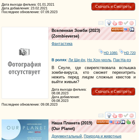
Дата выхода фильма: 01.01.2021
Скачать и Смотреть
Дата добавления: 23.02.2021
Последнее обновление: 07.09.2023
смотреть
инте
Вселенная Зомби
(2023)
HD
(
Zombieverse
)
Фантастика
HD 1080
,
HD 720
В ролях
:
Ли Щи-ён
,
Но Хон-чхоль
,
Пак На-рэ
В Сеуле, где свирепствовала вспышка
зомби-вируса, кто сможет перехитрить
нежить перед лицом сложных квестов и
выйти живым?
Дата выхода фильма:
Скачать и Смотреть
08.08.2023
Дата добавления:
09.08.2023
Последнее обновление: 09.08.2023
смотреть
инте
6
Наша Планета
(2019)
HD
(
Our Planet
)
Документальный
,
Природа и животные