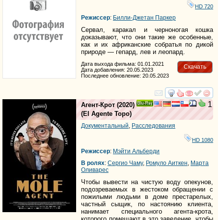
HD 720
Режиссер
:
Билли-Джетан Паркер
Сервал, каракал и черноногая кошка
доказывают, что они такие же особенные,
как и их африканские собратья по дикой
природе — гепард, лев и леопард.
Дата выхода фильма: 01.01.2021
Скачать
Дата добавления: 20.05.2023
Последнее обновление: 20.05.2023
смотреть
инте
1
Агент-Крот
(2020)
Ray
(
El Agente Topo
)
Документальный
,
Расследования
HD 1080
Режиссер
:
Мэйти Альберди
В ролях
:
Сергио Чамy
,
Ромуло Аиткен
,
Марта
Оливарес
Чтобы вывести на чистую воду опекунов,
подозреваемых в жестоком обращении с
пожилыми людьми в доме престарелых,
частный сыщик, по настоянию клиента,
нанимает специального агента-крота,
которого помещают в это заведение, чтобы