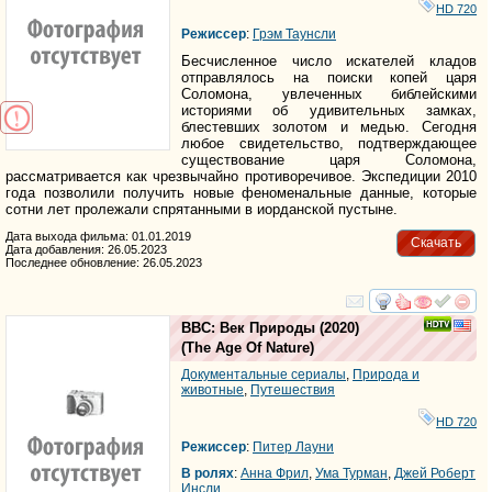
HD 720
Режиссер
:
Грэм Таунсли
Бесчисленное число искателей кладов
отправлялось на поиски копей царя
Соломона, увлеченных библейскими
историями об удивительных замках,
блестевших золотом и медью. Сегодня
любое свидетельство, подтверждающее
существование царя Соломона,
рассматривается как чрезвычайно противоречивое. Экспедиции 2010
года позволили получить новые феноменальные данные, которые
сотни лет пролежали спрятанными в иорданской пустыне.
Дата выхода фильма: 01.01.2019
Скачать
Дата добавления: 26.05.2023
Последнее обновление: 26.05.2023
смотреть
инте
BBC: Век Природы
(2020)
(
The Age Of Nature
)
Документальные сериалы
,
Природа и
животные
,
Путешествия
HD 720
Режиссер
:
Питер Лауни
В ролях
:
Анна Фрил
,
Ума Турман
,
Джей Роберт
Инсли