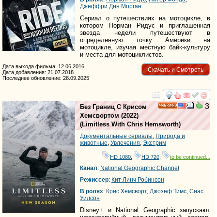
Джеффри Дин Морган
Сериал о путешествиях на мотоцикле, в
котором Норман Ридус и приглашенная
звезда недели путешествуют в
определенную точку Америки на
мотоцикле, изучая местную байк-культуру
и места для мотоциклистов.
Дата выхода фильма: 12.06.2016
Скачать и Смотреть
Дата добавления: 21.07.2018
Последнее обновление: 28.09.2025
смотреть
инте
3
Без Границ С Крисом
HD
Хемсвортом
(2022)
(
Limitless With Chris Hemsworth
)
Документальные сериалы
,
Природа и
животные
,
Увлечения
,
Экстрим
HD 1080
,
HD 720
,
to be continued...
Канал
:
National Geographic Channel
Режиссер
:
Кит Линч Робинсон
В ролях
:
Крис Хемсворт
,
Джозеф Тимс
,
Сиас
Уилсон
Disney+ и National Geographic запускают