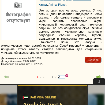
Канал
:
Animal Planet
Это история про четырех ученых. У них
есть 30 дней на атолле Рэнджироа в Тихом
океане, чтобы самим увидеть и впервые в
мире заснять спаривание акул.
Живописный коралловый риф является
родиной 12 разновидностей акул. Фильм
демонстрирует удивительно красивые
подводные съемки черепах, мурен,
дельфинов и множества молодых акул.
Становится ясно, что лагуна -
экологическое чудо, достойное охраны. Своей миссией ученые видят
придание этому атоллу статуса заповедника для сохранения
уникальной экосистемы от уничтожения.
Дата выхода фильма: 01.01.2005
Скачать
Дата добавления: 19.02.2022
Последнее обновление: 19.02.2022
1
2
3
· · ·
179