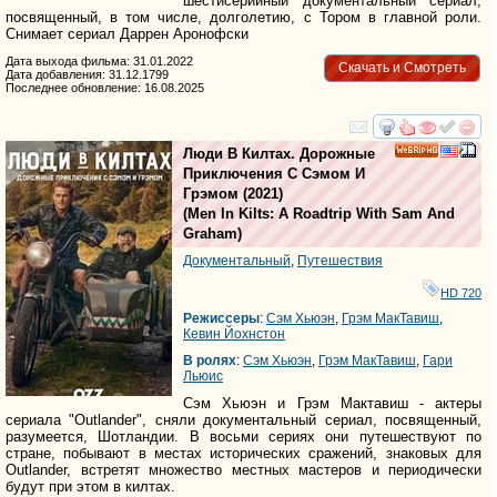
шестисерийный документальный сериал,
посвященный, в том числе, долголетию, с Тором в главной роли.
Снимает сериал Даррен Аронофски
Дата выхода фильма: 31.01.2022
Скачать и Смотреть
Дата добавления: 31.12.1799
Последнее обновление: 16.08.2025
смотреть
инте
Люди В Килтах. Дорожные
HD
Приключения С Сэмом И
Грэмом
(2021)
(
Men In Kilts: A Roadtrip With Sam And
Graham
)
Документальный
,
Путешествия
HD 720
Режиссеры
:
Сэм Хьюэн
,
Грэм МакТавиш
,
Кевин Йохнстон
В ролях
:
Сэм Хьюэн
,
Грэм МакТавиш
,
Гари
Льюис
Сэм Хьюэн и Грэм Мактавиш - актеры
сериала "Outlander", сняли документальный сериал, посвященный,
разумеется, Шотландии. В восьми сериях они путешествуют по
стране, побывают в местах исторических сражений, знаковых для
Outlander, встретят множество местных мастеров и периодически
будут при этом в килтах.