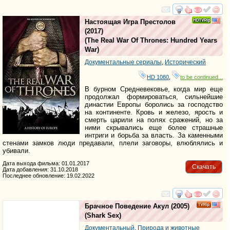
смотреть
инте
Настоящая Игра Престолов
(2017)
(
The Real War Of Thrones: Hundred Years
War
)
Документальные сериалы
,
Исторический
HD 1080
,
to be continued...
В бурном Средневековье, когда мир еще
продолжал формироваться, сильнейшие
династии Европы боролись за господство
на континенте. Кровь и железо, ярость и
смерть царили на полях сражений, но за
ними скрывались еще более страшные
интриги и борьба за власть. За каменными
стенами замков люди предавали, плели заговоры, влюблялись и
убивали.
Дата выхода фильма: 01.01.2017
Скачать
Дата добавления: 31.10.2018
Последнее обновление: 19.02.2022
смотреть
инте
Брачное Поведение Акул
(2005)
(
Shark Sex
)
Документальный
,
Природа и животные