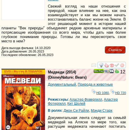
Свежий взгляд на наши отношения с
природой, наше влияние на нее, как она
взаимодействует и как мы можем начать
восстанавливать баланс жизни на Земле. В
этот решающий момент в истории нашей
планеты "Век природы" объединяет редкие архивные материалы и
потрясающие изображения со всего мира, чтобы дать нам более
глубокое понимание природы. Готовы ли мы пересмотреть свое
место в нем?
Дата выхода фильма: 14.10.2020
Скачать
Дата добавления: 26.05.2023
Последнее обновление: 26.05.2023
смотреть
инте
12
Медведи
(2014)
Ray
(
DisneyNature: Bears
)
Документальный
,
Природа и животные
HD 1080
,
HD 720
Режиссеры
:
Аластер Фовергилл
,
Аластер
Фотергилл
,
Кит Шолей
В ролях
:
Джон Си Райли
,
Мэнди Старк
Документальная лента следует за семьёй
медведей на Аляске по мере того, как
растущие медвежата начинают постигать