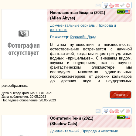
смотреть
инте
Инопланетная Бездна
(2021)
(
Alien Abyss
)
Документальные сериалы
,
Природа и
животные
Режиссер
:
Кэролайн Додд
В этом путешествии в неизвестность,
естествознание встречается с научной
фантастикой, когда мы ищем причудливых
водных «пришельцев». С внешним видом,
звуком и ощущением, как в научно-
фантастическом блокбастере, мы
исследуем множество удивительных
персонажей-героев: от дерзких кальмаров
до древних акул и неудержимых
ракообразных.
Дата выхода фильма: 01.01.2021
Скачать
Дата добавления: 20.05.2023
Последнее обновление: 20.05.2023
смотреть
инте
Обитатели Тени
(2021)
(
Shadow Cats
)
Документальный
,
Природа и животные