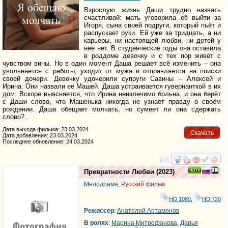
Взрослую жизнь Даши трудно назвать
счастливой: мать уговорила её выйти за
Игоря, сына своей подруги, который пьёт и
распускает руки. Ей уже за тридцать, а ни
карьеры, ни настоящей любви, ни детей у
неё нет. В студенческие годы она оставила
в роддоме девочку и с тех пор живёт с
чувством вины. Но в один момент Даша решает всё изменить – она
увольняется с работы, уходит от мужа и отправляется на поиски
своей дочери. Девочку удочерили супруги Савины – Алексей и
Ирина. Они назвали её Машей. Даша устраивается гувернанткой в их
дом. Вскоре выясняется, что Ирина неизлечимо больна, и она берёт
с Даши слово, что Машенька никогда не узнает правду о своём
рождении. Даша обещает молчать, но сумеет ли она сдержать
слово?..
Дата выхода фильма: 23.03.2024
Скачать
Дата добавления: 23.03.2024
Последнее обновление: 24.03.2024
смотреть
инте
Превратности Любви
(2023)
Мелодрама
,
Русский фильм
HD 1080
,
HD 720
Режиссер
:
Анатолий Артамонов
В ролях
:
Марина Митрофанова
,
Дарья