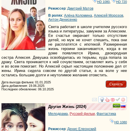
HD 1080
,
HD 720
Режиссер
:
Дмитрий Матов
В ролях
:
Алёна Коломина
,
Алексей Морозов
,
Антон Денисенко
Света работает в школе учителем русского
языка и литературы, замужем за Алексеем.
Ее счастье омрачает только отсутствие
детей, но муж не хочет спешить, пока они
не расплатятся с ипотекой. Размеренная
жизнь героини заканчивается, когда в ее
доме появляется Ирина, двоюродная
сестра Алексея. Девушка освободилась из тюрьмы, куда попала за
драку. Света проникается к ней сочувствием, оставляет жить у себя
и во всем помогает. Но Алексей скрыл настоящее положение дел от
жены. Ирина сидела совсем по другой статье, а на воле у нее
остались большие долги и неутолимое желание отомстить.
Дата выхода фильма: 01.01.2025
Скачать
Дата добавления: 19.06.2025
Последнее обновление: 06.10.2025
смотреть
инте
Другая Жизнь
(2024)
Мелодрама
,
Русский фильм
,
Фантастика
HD 1080
Режиссер
:
Денис Елеонский