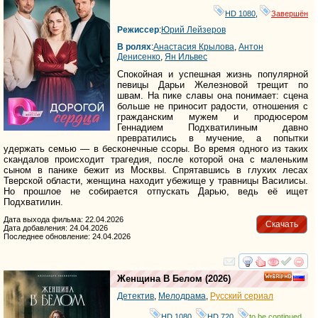
HD 1080
,
Завершён
Режиссер
:
Юрий Лейзеров
В ролях
:
Анастасия Крылова
,
Антон
Денисенко
,
Ян Ильвес
Спокойная и успешная жизнь популярной
певицы Дарьи Железновой трещит по
швам. На пике славы она понимает: сцена
больше не приносит радости, отношения с
гражданским мужем и продюсером
Геннадием Подхватилиным давно
превратились в мучение, а попытки
удержать семью — в бесконечные ссоры. Во время одного из таких
скандалов происходит трагедия, после которой она с маленьким
сыном в панике бежит из Москвы. Спрятавшись в глухих лесах
Тверской области, женщина находит убежище у травницы Василисы.
Но прошлое не собирается отпускать Дарью, ведь её ищет
Подхватилин.
Дата выхода фильма: 22.04.2026
Скачать
Дата добавления: 24.04.2026
Последнее обновление: 24.04.2026
смотреть
инте
Женщина В Белом
(2026)
HD
Детектив
,
Мелодрама
,
Русский сериал
HD 1080
,
HD 720
,
to be continued...