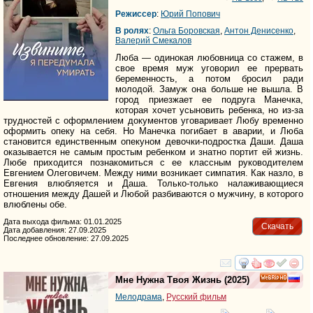
Режиссер
:
Юрий Попович
В ролях
:
Ольга Боровская
,
Антон Денисенко
,
Валерий Смекалов
Люба — одинокая любовница со стажем, в
свое время муж уговорил ее прервать
беременность, а потом бросил ради
молодой. Замуж она больше не вышла. В
город приезжает ее подруга Манечка,
которая хочет усыновить ребенка, но из-за
трудностей с оформлением документов уговаривает Любу временно
оформить опеку на себя. Но Манечка погибает в аварии, и Люба
становится единственным опекуном девочки-подростка Даши. Даша
оказывается не самым простым ребенком и знатно портит ей жизнь.
Любе приходится познакомиться с ее классным руководителем
Евгением Олеговичем. Между ними возникает симпатия. Как назло, в
Евгения влюбляется и Даша. Только-только налаживающиеся
отношения между Дашей и Любой разбиваются о мужчину, в которого
влюблены обе.
Дата выхода фильма: 01.01.2025
Скачать
Дата добавления: 27.09.2025
Последнее обновление: 27.09.2025
смотреть
инте
Мне Нужна Твоя Жизнь
(2025)
HD
Мелодрама
,
Русский фильм