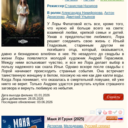
Режиссер
:
Станислав Назиров
В ролях
:
Александра Никифорова
,
Антон
Денисенко
,
Дмитрий Ульянов
У Лоры Филатовой есть все, кроме того,
что нужно ей больше всего на свете:
взаимной любви, крепкой семьи и детей.
Узнав о предательстве любимого, Лора
решает соединить свою жизнь с Ильей
Гладковым, старинным другом ее
погибшего отца, который, оказывается,
давно и безнадежно влюблен в нее. Но незадолго до свадьбы в
жизни Лоры появляется молодой художник Андрей Герасимов.
Между ними вспыхивает чувство, и все же Лора делает выбор в
пользу надежного как скала Ильи. Однако вскоре после свадьбы с
Лорой начинают происходить странные события. Она встречает
таинственную женщину в белом, похожую на нее как две капли воды.
Когда Лора понимает, что оказалась в смертельной ловушке, ей уже
никто не верит. Только Андрею удастся распутать клубок страшного
заговора и вернуть любимую из небытия.
Дата выхода фильма: 01.01.2026
Скачать
Дата добавления: 28.05.2026
Последнее обновление: 03.06.2026
смотреть
инте
Маня И Груня
(2025)
HD
Детектив
,
Мелодрама
,
Русский сериал