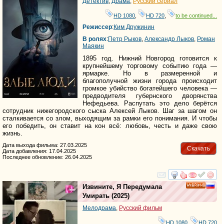
Детектив
,
Драма
,
Русский сериал
HD 1080
,
HD 720
,
to be continued...
Режиссер
:
Ким Дружинин
В ролях
:
Петр Рыков
,
Александр Лыков
,
Роман
Маякин
1895 год. Нижний Новгород готовится к
крупнейшему торговому событию года —
ярмарке. Но в размеренной и
благополучной жизни города происходит
громкое убийство богатейшего человека —
предводителя губернского дворянства
Нефедьева. Распутать это дело берётся
сотрудник нижегородского сыска Алексей Лыков. Шаг за шагом он
сталкивается со злом, выходящим за рамки его понимания. И чтобы
его победить, он ставит на кон всё: любовь, честь и даже свою
жизнь.
Дата выхода фильма: 27.03.2025
Скачать
Дата добавления: 17.04.2025
Последнее обновление: 26.04.2025
смотреть
инте
Извините, Я Передумала
HD
Умирать
(2025)
Мелодрама
,
Русский фильм
HD 1080
,
HD 720