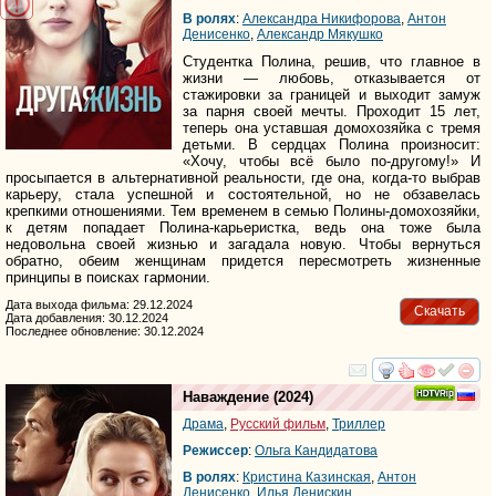
В ролях
:
Александра Никифорова
,
Антон
Денисенко
,
Александр Мякушко
Студентка Полина, решив, что главное в
жизни — любовь, отказывается от
стажировки за границей и выходит замуж
за парня своей мечты. Проходит 15 лет,
теперь она уставшая домохозяйка с тремя
детьми. В сердцах Полина произносит:
«Хочу, чтобы всё было по-другому!» И
просыпается в альтернативной реальности, где она, когда-то выбрав
карьеру, стала успешной и состоятельной, но не обзавелась
крепкими отношениями. Тем временем в семью Полины-домохозяйки,
к детям попадает Полина-карьеристка, ведь она тоже была
недовольна своей жизнью и загадала новую. Чтобы вернуться
обратно, обеим женщинам придется пересмотреть жизненные
принципы в поисках гармонии.
Дата выхода фильма: 29.12.2024
Скачать
Дата добавления: 30.12.2024
Последнее обновление: 30.12.2024
смотреть
инте
Наваждение
(2024)
Драма
,
Русский фильм
,
Триллер
Режиссер
:
Ольга Кандидатова
В ролях
:
Кристина Казинская
,
Антон
Денисенко
,
Илья Денискин