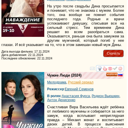
На утро после свадьбы Дина просыпается
и понимает, что не знакома с мужем. Более
того, она вообще не помнит события
последнего года. Родные и врачи
успокаивают девушку, списывая все на
сильный стресс. Тем временем Дина
решает во всем разобраться сама.
Оказывается, раньше она была замужем за
другим мужчиной, который погиб у нее
глазах. И всё указывает на то, что в этом замешан новый муж Дины.
Дата выхода фильма: 17.11.2024
Скачать
Дата добавления: 22.11.2024
Последнее обновление: 22.11.2024
смотреть
инте
Чужие Люди
(2024)
HD
Мелодрама
,
Русский сериал
Режиссер
:
Евгений Семенов
В ролях
:
Анастасия Фурса
,
Родион Вьюшкин
,
Антон Денисенко
Счастливая Вера Васильева ждёт ребёнка
от любимого мужчины и собирается за него
замуж, когда всплывает неприглядная
правда – Михаил женат и воспитывает
двоих детей. В процессе выяснения