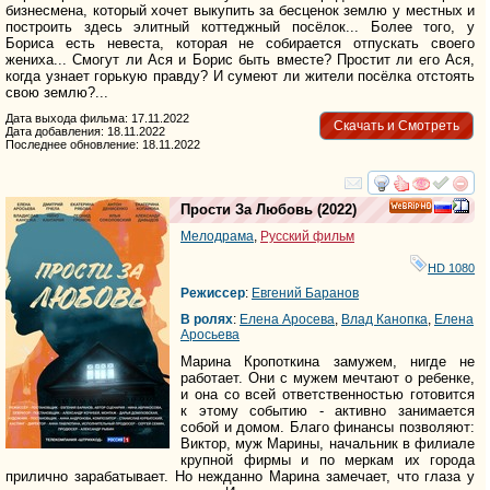
бизнесмена, который хочет выкупить за бесценок землю у местных и
построить здесь элитный коттеджный посёлок... Более того, у
Бориса есть невеста, которая не собирается отпускать своего
жениха... Смогут ли Ася и Борис быть вместе? Простит ли его Ася,
когда узнает горькую правду? И сумеют ли жители посёлка отстоять
свою землю?...
Дата выхода фильма: 17.11.2022
Скачать и Смотреть
Дата добавления: 18.11.2022
Последнее обновление: 18.11.2022
смотреть
инте
Прости За Любовь
(2022)
HD
Мелодрама
,
Русский фильм
HD 1080
Режиссер
:
Евгений Баранов
В ролях
:
Елена Аросева
,
Влад Канопка
,
Елена
Аросьева
Марина Кропоткина замужем, нигде не
работает. Они с мужем мечтают о ребенке,
и она со всей ответственностью готовится
к этому событию - активно занимается
собой и домом. Благо финансы позволяют:
Виктор, муж Марины, начальник в филиале
крупной фирмы и по меркам их города
прилично зарабатывает. Но нежданно Марина замечает, что глаза у