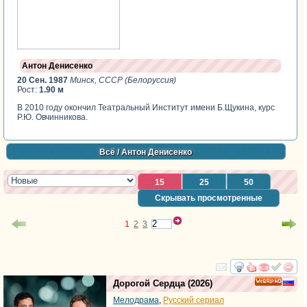
Антон Денисенко
20 Сен. 1987
Минск, СССР (Белоруссия)
Рост:
1.90 м
В 2010 году окончил Театральный Институт имени Б.Щукина, курс
Р.Ю. Овчинникова.
Всё
/ Антон Денисенко
15
25
50
Скрывать просмотренные
1
2
3
смотреть
инте
Дорогой Сердца
(2026)
HD
Мелодрама
,
Русский сериал