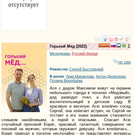
смотреть
инте
1
Горький Мед
(2022)
HD
Мелодрама
,
Русский фильм
HD 1080
Режиссер
:
Сергей Быстрицкий
В ролях
:
Лика Маркелова
,
Антон Денисенко
,
Полина Воробьёва
Ася с дедом Максимом живут на окраине
небольшого города в поселке «Медовый»,
дед разводит пчел, а Ася работает
воспитательницей в детском саду. В
красивую и веселую Асю влюблен сосед
Сергей, она избегает встреч, но Сергей не
отстает и его знаки внимания становятся
слишком назойливыми, а порой и опасными... Спасает Асю
случайный прохожий Борис, красивый, галантный, совершенно не
похожий на мужчин, которые окружают девушку. Ася влюбилась...
Борис приехал в поселок неслучайно - он представляет интересы