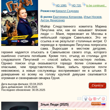
HD 1080
,
HD 720
,
to be continued...
Режиссер
:
Кирилл Седухин
В ролях
:
Екатерина Копанова
,
Илья Носков
,
Антон Денисенко
Майор Следственного комитета Марина
Пичугина или, как ее называют близкие
люди — Маня, переезжает из Москвы в
небольшой городок Савельевск. Это не
ссылка и не результат столичных интриг. О
переводе в провинцию Пичугина попросила
сама. Выросшая в местном детдоме,
героиня надеется отыскать в Савельевске своего отца, которого
ошибочно считала погибшим. Кроме того, отъезд из столицы для
следователя Пичугиной — способ забыть несчастную любовь.
Однако поиски отца оказываются гораздо более сложными и
опасными, чем представлялось Мане, забыть прошлое почти
невозможно, а новые сослуживцы воспринимают ее в штыки. В
довершение ко всему на голову хрупкой девушке сваливается
огромная и своенравная овчарка Груня.
Дата выхода фильма: 03.04.2025
Скачать
Дата добавления: 16.05.2025
Последнее обновление: 30.05.2025
смотреть
инте
Злые Люди
(2025)
HD