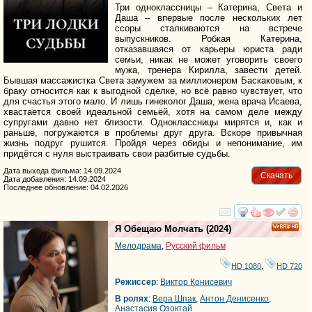
Три одноклассницы – Катерина, Света и
Даша – впервые после нескольких лет
ссоры сталкиваются на встрече
выпускников. Робкая Катерина,
отказавшаяся от карьеры юриста ради
семьи, никак не может уговорить своего
мужа, тренера Кирилла, завести детей.
Бывшая массажистка Света замужем за миллионером Баскаковым, к
браку относится как к выгодной сделке, но всё равно чувствует, что
для счастья этого мало. И лишь гинеколог Даша, жена врача Исаева,
хвастается своей идеальной семьёй, хотя на самом деле между
супругами давно нет близости. Одноклассницы мирятся и, как и
раньше, погружаются в проблемы друг друга. Вскоре привычная
жизнь подруг рушится. Пройдя через обиды и непонимание, им
придётся с нуля выстраивать свои разбитые судьбы.
Дата выхода фильма: 14.09.2024
Скачать
Дата добавления: 14.09.2024
Последнее обновление: 04.02.2026
смотреть
инте
Я Обещаю Молчать
(2024)
HD
Мелодрама
,
Русский фильм
HD 1080
,
HD 720
Режиссер
:
Виктор Конисевич
В ролях
:
Вера Шпак
,
Антон Денисенко
,
Анастасия Озоктай