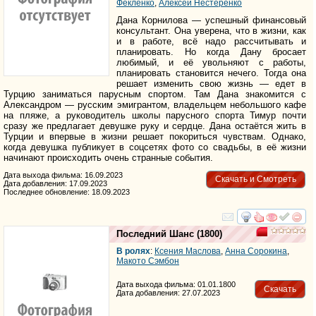
Фекленко
,
Алексей Нестеренко
Дана Корнилова — успешный финансовый
консультант. Она уверена, что в жизни, как
и в работе, всё надо рассчитывать и
планировать. Но когда Дану бросает
любимый, и её увольняют с работы,
планировать становится нечего. Тогда она
решает изменить свою жизнь — едет в
Турцию заниматься парусным спортом. Там Дана знакомится с
Александром — русским эмигрантом, владельцем небольшого кафе
на пляже, а руководитель школы парусного спорта Тимур почти
сразу же предлагает девушке руку и сердце. Дана остаётся жить в
Турции и впервые в жизни решает покориться чувствам. Однако,
когда девушка публикует в соцсетях фото со свадьбы, в её жизни
начинают происходить очень странные события.
Дата выхода фильма: 16.09.2023
Скачать и Смотреть
Дата добавления: 17.09.2023
Последнее обновление: 18.09.2023
смотреть
инте
Последний Шанс
(1800)
В ролях
:
Ксения Маслова
,
Анна Сорокина
,
Макото Сэмбон
Дата выхода фильма: 01.01.1800
Скачать
Дата добавления: 27.07.2023