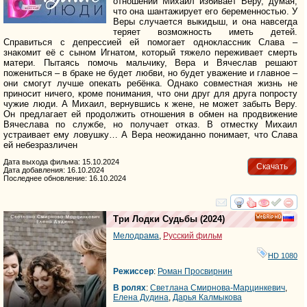
отношений Михаил избивает Веру, думая,
что она шантажирует его беременностью. У
Веры случается выкидыш, и она навсегда
теряет возможность иметь детей.
Справиться с депрессией ей помогает одноклассник Слава –
знакомит её с сыном Игнатом, который тяжело переживает смерть
матери. Пытаясь помочь мальчику, Вера и Вячеслав решают
пожениться – в браке не будет любви, но будет уважение и главное –
они смогут лучше опекать ребёнка. Однако совместная жизнь не
приносит ничего, кроме понимания, что они друг для друга попросту
чужие люди. А Михаил, вернувшись к жене, не может забыть Веру.
Он предлагает ей продолжить отношения в обмен на продвижение
Вячеслава по службе, но получает отказ. В отместку Михаил
устраивает ему ловушку… А Вера неожиданно понимает, что Слава
ей небезразличен
Дата выхода фильма: 15.10.2024
Скачать
Дата добавления: 16.10.2024
Последнее обновление: 16.10.2024
смотреть
инте
Три Лодки Судьбы
(2024)
HD
Мелодрама
,
Русский фильм
HD 1080
Режиссер
:
Роман Просвирнин
В ролях
:
Светлана Смирнова-Марцинкевич
,
Елена Дудина
,
Дарья Калмыкова