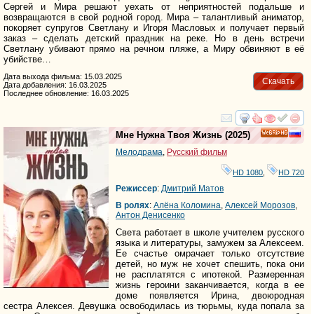
Сергей и Мира решают уехать от неприятностей подальше и
возвращаются в свой родной город. Мира – талантливый аниматор,
покоряет супругов Светлану и Игоря Масловых и получает первый
заказ – сделать детский праздник на реке. Но в день встречи
Светлану убивают прямо на речном пляже, а Миру обвиняют в её
убийстве…
Дата выхода фильма: 15.03.2025
Скачать
Дата добавления: 16.03.2025
Последнее обновление: 16.03.2025
смотреть
инте
Мне Нужна Твоя Жизнь
(2025)
HD
Мелодрама
,
Русский фильм
HD 1080
,
HD 720
Режиссер
:
Дмитрий Матов
В ролях
:
Алёна Коломина
,
Алексей Морозов
,
Антон Денисенко
Света работает в школе учителем русского
языка и литературы, замужем за Алексеем.
Ее счастье омрачает только отсутствие
детей, но муж не хочет спешить, пока они
не расплатятся с ипотекой. Размеренная
жизнь героини заканчивается, когда в ее
доме появляется Ирина, двоюродная
сестра Алексея. Девушка освободилась из тюрьмы, куда попала за