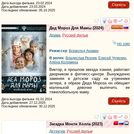
Дата выхода фильма: 23.02.2024
Скачать
Дата добавления: 23.03.2024
Последнее обновление: 05.10.2025
смотреть
инте
Дед Мороз Для Мамы
(2024)
HD
Драма
,
Русский фильм
HD 1080
Режиссер
:
Всеволод Аравин
В ролях
:
Владислав Резник
,
Елисей Чучилин
,
Алёна Коломина
Виктор, в прошлом звезда хоккея, работает
дворником в фитнесс-центре. Вынужденно
заменяя в детском саду на утреннике
актера, в образе Деда Мороза он обещает
маленькой девочке вылечить ее
тяжелобольную маму.
Дата выхода фильма: 01.01.2024
Скачать
Дата добавления: 27.12.2025
Последнее обновление: 30.12.2025
смотреть
инте
Загадка Монти Холла
(2023)
Детектив
,
Русский фильм