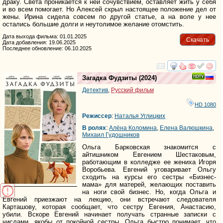
драку. Света проникается к ней сочувствием, оставляет жить у себя
и во всем помогает. Но Алексей скрыл настоящее положение дел от
жены. Ирина сидела совсем по другой статье, а на воле у нее
остались большие долги и неутолимое желание отомстить.
Дата выхода фильма: 01.01.2025
Скачать
Дата добавления: 19.06.2025
Последнее обновление: 06.10.2025
смотреть
инте
Загадка Фудзиты
(2024)
Детектив
,
Русский фильм
HD 1080
Режиссер
:
Наталья Углицких
В ролях
:
Алёна Коломина
,
Елена Валюшкина
,
Михаил Гудошников
Ольга Барковская знакомится с
айтишником Евгением Шестаковым,
работающим в колледже ее жениха Игоря
Воробьева. Евгений уговаривает Ольгу
сходить на курсы его сестры «Бизнес-
мама» для матерей, желающих поставить
на ноги свой бизнес. Но, когда Ольга и
Евгений приезжают на лекцию, они встречают следователя
Карташову, которая сообщает, что сестру Евгения, Анастасию,
убили. Вскоре Евгений начинает получать странные записки с
числами, якобы от покойной сестры. Ольга быстро понимает, что