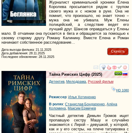
Журналист криминальной хроники Елена
Королева просыпается рядом с трупом
своего мужа и с ножом в руке. Она не
помнит, что произошло, но знает точно –
мужа она не убивала. Муж Елены
полицейский, а следствие ведет его
лучший друг. Шансов оправдаться у Елены
мало. В отчаянии она пускается в бега и обращается за помощью к
своему старому другу Роману Калинину. Вместе Елена и Роман
начинают собственное расследование…
Дата выхода фильма: 21.11.2025
Скачать
Дата добавления: 28.11.2025
Последнее обновление: 28.11.2025
смотреть
инте
Тайна Римских Цифр
(2025)
Детектив
,
Мелодрама
,
Русский фильм
HD 1080
Режиссер
:
Илья Хотиненко
В ролях
:
Станислав Бондаренко
,
Алёна
Коломина
,
Максим Ермичев
Частный детектив Демьян Громов ищет
пропавшую сестру Машу и случайно
знакомится с Лерой – девушкой, у которой,
как и у его сестры, на плече татуировка с