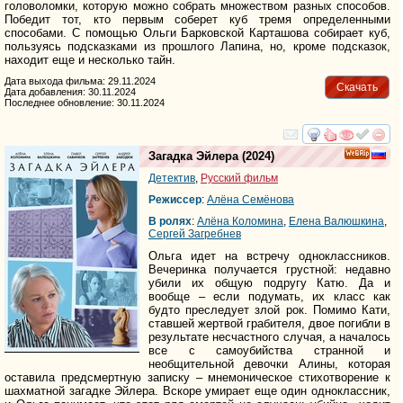
головоломки, которую можно собрать множеством разных способов.
Победит тот, кто первым соберет куб тремя определенными
способами. С помощью Ольги Барковской Карташова собирает куб,
пользуясь подсказками из прошлого Лапина, но, кроме подсказок,
находит еще и несколько тайн.
Дата выхода фильма: 29.11.2024
Скачать
Дата добавления: 30.11.2024
Последнее обновление: 30.11.2024
смотреть
инте
Загадка Эйлера
(2024)
Детектив
,
Русский фильм
Режиссер
:
Алёна Семёнова
В ролях
:
Алёна Коломина
,
Елена Валюшкина
,
Сергей Загребнев
Ольга идет на встречу одноклассников.
Вечеринка получается грустной: недавно
убили их общую подругу Катю. Да и
вообще – если подумать, их класс как
будто преследует злой рок. Помимо Кати,
ставшей жертвой грабителя, двое погибли в
результате несчастного случая, а началось
все с самоубийства странной и
необщительной девочки Алины, которая
оставила предсмертную записку – мнемоническое стихотворение к
шахматной загадке Эйлера. Вскоре умирает еще один одноклассник,