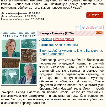
и Ольга понимает, что этот ряд смертей не случаен: убийца «ходит
конем», используя класс, как шахматную доску. Успеет ли она
вычислить убийцу до того, как он нанесет новый удар?
Дата выхода фильма: 11.05.2024
Скачать
Дата добавления: 12.05.2024
Последнее обновление: 12.05.2024
смотреть
инте
Загадка Сангаку
(2024)
Детектив
,
Русский фильм
Режиссер
:
Алёна Семёнова
В ролях
:
Алёна Коломина
,
Елена Валюшкина
,
Сергей Загребнев
Профессор математики Ольга Барковская
переживает очередной кризис в личной
жизни. Оказалось, что у нее с любимым
мужчиной разные взгляды на совместное
будущее. Пора перевернуть страницу и
жить дальше… но тут любимого мужчину
обвиняют в убийстве. А значит, Ольге
придется сначала спасти его, а потом уже
бросить. Убит бывший тесть Игоря – Юрий
Захаров. Перед смертью он послал Игорю несколько табличек с
математическими загадками – японскими сангаку. Оля решает их
очень быстро, но вот понять, какое отношение они имеют к убийству,
оказывается гораздо сложнее.