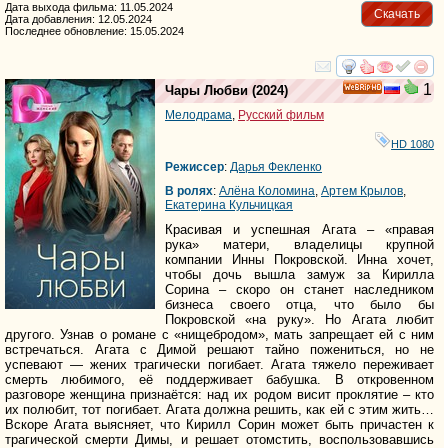
Дата выхода фильма: 11.05.2024
Скачать
Дата добавления: 12.05.2024
Последнее обновление: 15.05.2024
смотреть
инте
1
Чары Любви
(2024)
HD
Мелодрама
,
Русский фильм
HD 1080
Режиссер
:
Дарья Фекленко
В ролях
:
Алёна Коломина
,
Артем Крылов
,
Екатерина Кульчицкая
Красивая и успешная Агата – «правая
рука» матери, владелицы крупной
компании Инны Покровской. Инна хочет,
чтобы дочь вышла замуж за Кирилла
Сорина – скоро он станет наследником
бизнеса своего отца, что было бы
Покровской «на руку». Но Агата любит
другого. Узнав о романе с «нищебродом», мать запрещает ей с ним
встречаться. Агата с Димой решают тайно пожениться, но не
успевают — жених трагически погибает. Агата тяжело переживает
смерть любимого, её поддерживает бабушка. В откровенном
разговоре женщина признаётся: над их родом висит проклятие – кто
их полюбит, тот погибает. Агата должна решить, как ей с этим жить…
Вскоре Агата выясняет, что Кирилл Сорин может быть причастен к
трагической смерти Димы, и решает отомстить, воспользовавшись