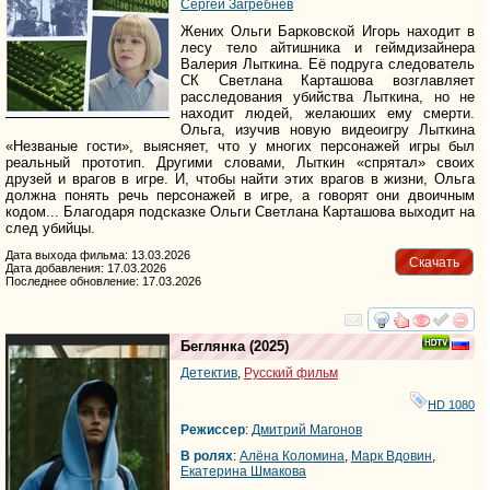
Сергей Загребнев
Жених Ольги Барковской Игорь находит в
лесу тело айтишника и геймдизайнера
Валерия Лыткина. Её подруга следователь
СК Светлана Карташова возглавляет
расследования убийства Лыткина, но не
находит людей, желаюших ему смерти.
Ольга, изучив новую видеоигру Лыткина
«Незваные гости», выясняет, что у многих персонажей игры был
реальный прототип. Другими словами, Лыткин «спрятал» своих
друзей и врагов в игре. И, чтобы найти этих врагов в жизни, Ольга
должна понять речь персонажей в игре, а говорят они двоичным
кодом... Благодаря подсказке Ольги Светлана Карташова выходит на
след убийцы.
Дата выхода фильма: 13.03.2026
Скачать
Дата добавления: 17.03.2026
Последнее обновление: 17.03.2026
смотреть
инте
Беглянка
(2025)
Детектив
,
Русский фильм
HD 1080
Режиссер
:
Дмитрий Магонов
В ролях
:
Алёна Коломина
,
Марк Вдовин
,
Екатерина Шмакова