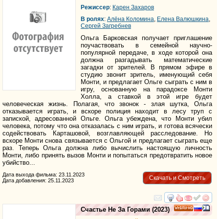
Режиссер
:
Карен Захаров
В ролях
:
Алёна Коломина
,
Елена Валюшкина
,
Сергей Загребнев
Ольга Барковская получает приглашение
поучаствовать в семейной научно-
популярной передаче, в ходе которой она
должна разгадывать математические
загадки от зрителей. В прямом эфире в
студию звонит зритель, именующий себя
Монти, и предлагает Ольге сыграть с ним в
игру, основанную на парадоксе Монти
Холла, а ставкой в этой игре будет
человеческая жизнь. Полагая, что звонок - злая шутка, Ольга
отказывается играть, и вскоре полиция находит в лесу труп с
запиской, адресованной Ольге. Ольга убеждена, что Монти убил
человека, потому что она отказалась с ним играть, и готова всячески
содействовать Карташовой, возглавляющей расследование. Но
вскоре Монти снова связывается с Ольгой и предлагает сыграть еще
раз. Теперь Ольга должна либо вычислить настоящую личность
Монти, либо принять вызов Монти и попытаться предотвратить новое
убийство...
Дата выхода фильма: 23.11.2023
Скачать и Смотреть
Дата добавления: 25.11.2023
смотреть
инте
Счастье Не За Горами
(2023)
HD