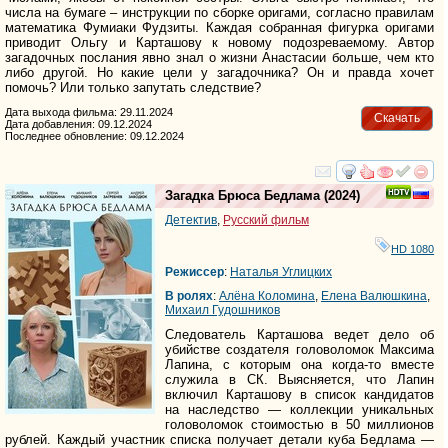
числа на бумаге – инструкции по сборке оригами, согласно правилам
математика Фумиаки Фудзиты. Каждая собранная фигурка оригами
приводит Ольгу и Карташову к новому подозреваемому. Автор
загадочных послания явно знал о жизни Анастасии больше, чем кто
либо другой. Но какие цели у загадочника? Он и правда хочет
помочь? Или только запутать следствие?
Дата выхода фильма: 29.11.2024
Скачать
Дата добавления: 09.12.2024
Последнее обновление: 09.12.2024
смотреть
инте
Загадка Брюса Бедлама
(2024)
Детектив
,
Русский фильм
HD 1080
Режиссер
:
Наталья Углицких
В ролях
:
Алёна Коломина
,
Елена Валюшкина
,
Михаил Гудошников
Следователь Карташова ведет дело об
убийстве создателя головоломок Максима
Лапина, с которым она когда-то вместе
служила в СК. Выясняется, что Лапин
включил Карташову в список кандидатов
на наследство — коллекции уникальных
головоломок стоимостью в 50 миллионов
рублей. Каждый участник списка получает детали куба Бедлама —