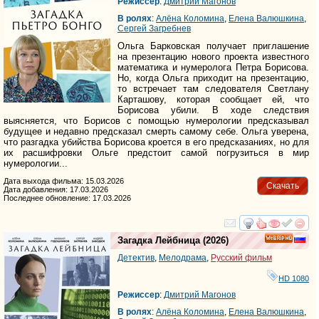
Режиссер
:
Дмитрий Магонов
В ролях
:
Алёна Коломина
,
Елена Валюшкина
,
Сергей Загребнев
Ольга Барковская получает приглашение
на презентацию нового проекта известного
математика и нумеролога Петра Борисова.
Но, когда Ольга приходит на презентацию,
то встречает там следователя Светлану
Карташову, которая сообщает ей, что
Борисова убили. В ходе следствия
выясняется, что Борисов с помощью нумерологии предсказывал
будущее и недавно предсказал смерть самому себе. Ольга уверена,
что разгадка убийства Борисова кроется в его предсказаниях, но для
их расшифровки Ольге предстоит самой погрузиться в мир
нумерологии...
Дата выхода фильма: 15.03.2026
Скачать
Дата добавления: 17.03.2026
Последнее обновление: 17.03.2026
смотреть
инте
Загадка Лейбница
(2026)
HD
Детектив
,
Мелодрама
,
Русский фильм
HD 1080
Режиссер
:
Дмитрий Магонов
В ролях
:
Алёна Коломина
,
Елена Валюшкина
,