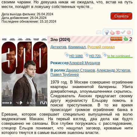
своими чарами. Но девушка никак не ожидала, что, встав на путь
мести, попадёт в ловушку собственных чувств…
Дата выхода фильма: 26.04.2024
Скачать
Дата добавления: 26.04.2024
Последнее обновление: 15.10.2024
смотреть
инте
2
Зло
(2024)
HD
Детектив
,
Криминал
,
Русский сериал
HD 1080
,
HD 720
,
to be continued...
Режиссер
:
Алексей Мурадов
В ролях
:
Даниил Страхов
,
Александр Устюгов
,
Павел Трубинер
1979 год. В Москве совершено ограбление
квартиры знаменитой балерины. Убита
домработница, злоумышленники скрылись.
Следователь Анохин предлагает своему
другу журналисту Ельцову помочь в
поиске преступников. В то же время
происходит громкое ограбление банка в
Ереване, которое совершает специально выпущенный на волю
медвежатник Махаон. На первый взгляд, два дела как будто
совершенно не связаны. Все глубже погружаясь с расследование,
спецкор Ельцов понимает, что нащупал заговор, кровавые нити
которого тянутся в самые высокие эшелоны власти.