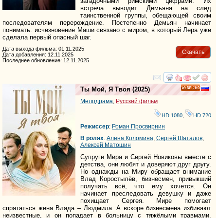
загадочными римскими цифрами. Их
встреча выводит Демьяна на след
таинственной группы, обещающей своим
последователям перерождение. Постепенно Демьян начинает
понимать: исчезновение Маши связано с миром, в который Лера уже
сделала первый опасный шаг.
Дата выхода фильма: 01.11.2025
Скачать
Дата добавления: 12.11.2025
Последнее обновление: 12.11.2025
смотреть
инте
Ты Мой, Я Твоя
(2025)
HD
Мелодрама
,
Русский фильм
HD 1080
,
HD 720
Режиссер
:
Роман Просвирнин
В ролях
:
Алёна Коломина
,
Сергей Шаталов
,
Алексей Матошин
Супруги Мира и Сергей Новиковы вместе с
детства, они любят и доверяют друг другу.
Но однажды на Миру обращает внимание
Влад Коростылёв, бизнесмен, привыкший
получать всё, что ему хочется. Он
начинает преследовать девушку и даже
похищает Сергея. Мире помогает
спрятаться жена Влада – Людмила. А вскоре бизнесмена избивают
неизвестные, и он попадает в больницу с тяжёлыми травмами.