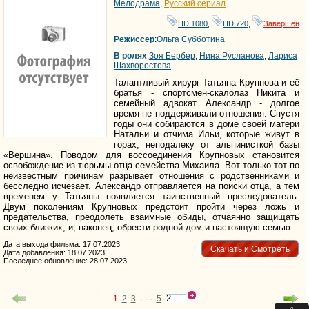
Мелодрама
,
Русский сериал
HD 1080
,
HD 720
,
Завершён
Режиссер
:
Ольга Субботина
В ролях
:
Зоя Бербер
,
Нина Русланова
,
Лариса
Шахворостова
Талантливый хирург Татьяна Крупнова и её
братья - спортсмен-скалолаз Никита и
семейный адвокат Александр - долгое
время не поддерживали отношения. Спустя
годы они собираются в доме своей матери
Натальи и отчима Ильи, которые живут в
горах, неподалеку от альпинисткой базы
«Вершина». Поводом для воссоединения Крупновых становится
освобождение из тюрьмы отца семейства Михаила. Вот только тот по
неизвестным причинам разрывает отношения с родственниками и
бесследно исчезает. Александр отправляется на поиски отца, а тем
временем у Татьяны появляется таинственный преследователь.
Двум поколениям Крупновых предстоит пройти через ложь и
предательства, преодолеть взаимные обиды, отчаянно защищать
своих близких, и, наконец, обрести родной дом и настоящую семью.
Дата выхода фильма: 17.07.2023
Скачать и Смотреть
Дата добавления: 18.07.2023
Последнее обновление: 28.07.2023
1
2
3
· · ·
5