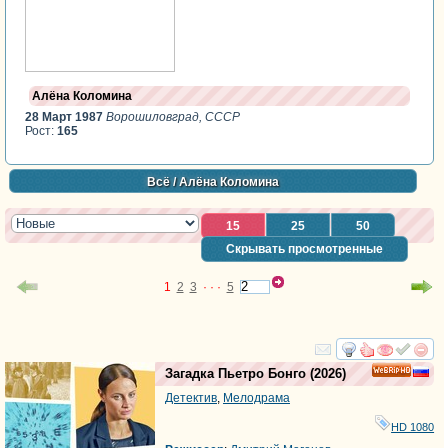
Алёна Коломина
28 Март 1987
Ворошиловград, СССР
Рост:
165
Всё
/ Алёна Коломина
15
25
50
Скрывать просмотренные
1
2
3
· · ·
5
смотреть
инте
Загадка Пьетро Бонго
(2026)
HD
Детектив
,
Мелодрама
HD 1080