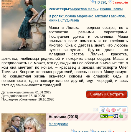
HD 720
,
Завершён
Режиссеры
:
Мирослав Малич
,
Ирина Тамим
В ролях
:
Зоряна Марченко
,
Михаил Гаврилов
,
Янина Студилина
Маша и Лялька – родные сестры, но с
абсолютно разными характерами.
Послушная дочка и отличница Маша
привыкла всем помогать и не требовать
многого. Она с детства знает, что любовь
нужно заслужить. Другое дело – ее
младшая сестра Лялька: красотка,
артистка, любимица родителей и покорительница сердец. Маша и
предположить не может, что однажды на нее обратит внимание тот, о
ком она мечтает по ночам, – красавец и звезда мотоспорта Олег
Томилин. Вопреки желанию родителей, парень позовет Машу замуж.
Но совместная жизнь окажется совсем не сладкой: беды и
неприятности, одна подозрительнее другой, идут чередой, и весь
этот ад заканчивается трагедией...
Дата выхода фильма: 01.01.2019
Скачать и Смотреть
Дата добавления: 15.10.2020
Последнее обновление: 16.10.2020
смотреть
инте
1
Ангелина
(2018)
Мелодрама