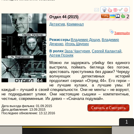
смотреть
инте
2
Отдел 44
(2015)
Детектив
,
Криминал
Завершён
Режиссеры
:
Владимир Дощук
,
Владимир
Дяченко
,
Игорь Шкурин
В ролях
:
Заза Чантурия
,
Сергей Калантай
,
Артем Позняк
Можно ли задержать убийцу без единого
выстрела, поймать беглеца без погони,
арестовать преступника без драки? Череду
волнующих детективных историй
продолжит сериал «Отряд 44». Его герои –
не лучшие кулаки, а лучшие умы. И
каждый – лучший в своей специальности. Они не менты – не воруют,
не подкидывают улики. Они настоящие сыщики – компетентные,
честные, современные. Их девиз – «Сначала подумай».
Дата выхода фильма: 01.09.2015
Скачать и Смотреть
Дата добавления: 13.09.2015
Последнее обновление: 13.12.2016