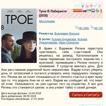
смотреть
инте
1
Трое В Лабиринте
HD
(2018)
Мелодрама
HD 1080
,
HD 720
Режиссер
:
Владимир Янощук
В ролях
:
Ксения Буравская
,
Ксения
Лукьянчикова
,
Иван Оганесян
В браке с Вадимом Регина перестала
чувствовать себя счастливой. Она
решилась на развод. Катализатором к
таким переменам послужило знакомство с
мужчиной, проявившим к Регине теплоту и
понимание. У супругов имелась дочь. Для
Ани расставание родителей было невыносимо. Вадим хотел уберечь
дочь от потрясений и пытался уговорить жену передумать покидать
его. Регина же не хочет отказываться от личного счастья и врет мужу
про то, что родила Аню не от него. Вадим же сообщает ей, что знает
об этом. Оказывается, он уже сделал тест на отцовство. А вот для
Регины это становится шоком, и она узнает тайну о своей дочери.
Дата выхода фильма: 13.04.2018
Скачать и Смотреть
Дата добавления: 08.05.2018
Последнее обновление: 17.07.2018