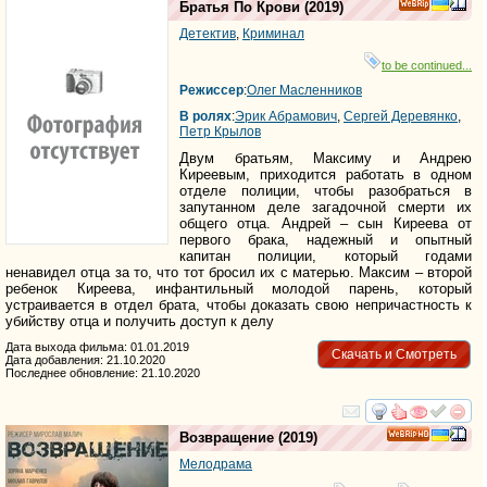
Братья По Крови
(2019)
Детектив
,
Криминал
to be continued...
Режиссер
:
Олег Масленников
В ролях
:
Эрик Абрамович
,
Сергей Деревянко
,
Петр Крылов
Двум братьям, Максиму и Андрею
Киреевым, приходится работать в одном
отделе полиции, чтобы разобраться в
запутанном деле загадочной смерти их
общего отца. Андрей – сын Киреева от
первого брака, надежный и опытный
капитан полиции, который годами
ненавидел отца за то, что тот бросил их с матерью. Максим – второй
ребенок Киреева, инфантильный молодой парень, который
устраивается в отдел брата, чтобы доказать свою непричастность к
убийству отца и получить доступ к делу
Дата выхода фильма: 01.01.2019
Скачать и Смотреть
Дата добавления: 21.10.2020
Последнее обновление: 21.10.2020
смотреть
инте
Возвращение
(2019)
HD
Мелодрама