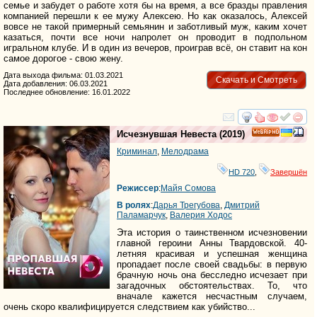
семье и забудет о работе хотя бы на время, а все бразды правления
компанией перешли к ее мужу Алексею. Но как оказалось, Алексей
вовсе не такой примерный семьянин и заботливый муж, каким хочет
казаться, почти все ночи напролет он проводит в подпольном
игральном клубе. И в один из вечеров, проиграв всё, он ставит на кон
самое дорогое - свою жену.
Дата выхода фильма: 01.03.2021
Скачать и Смотреть
Дата добавления: 06.03.2021
Последнее обновление: 16.01.2022
смотреть
инте
Исчезнувшая Невеста
(2019)
HD
Криминал
,
Мелодрама
HD 720
,
Завершён
Режиссер
:
Майя Сомова
В ролях
:
Дарья Трегубова
,
Дмитрий
Паламарчук
,
Валерия Ходос
Эта история о таинственном исчезновении
главной героини Анны Твардовской. 40-
летняя красивая и успешная женщина
пропадает после своей свадьбы: в первую
брачную ночь она бесследно исчезает при
загадочных обстоятельствах. То, что
вначале кажется несчастным случаем,
очень скоро квалифицируется следствием как убийство...