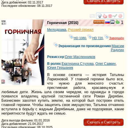
Скачать и Смотреть
Дата добавления: 02.11.2017
Последнее обновление: 08.11.2017
смотреть
инте
1
Горничная
(2016)
HD
Мелодрама
,
Русский сериал
HD 1080
,
HD 720
,
Завершён
Экранизация по произведению
:
Максим
Радугин
Режиссер
:
Олег Масленников
В ролях
:
Екатерина Стулова
,
Олег Савкин
,
Юлия Гершаник
В основе сюжета — история Татьяны
Ларионовой. У главной героини было все,
что нужно для женского счастья:
престижная работа, красавец-муж и
любимые дети. Жизнь шла своим чередом, но однажды в городе
появился владелец крупной гостиничной сети Роман Дерябин.
Бизнесмен захотел купить землю, на которой был построен отель
главной героини. Чтобы защитить свое имущество, Татьяна отчаянно
вступила в борьбу с жадным Дерябиным, даже не подозревая, какие
неприятности будут ждать ее семью.
Дата выхода фильма: 01.01.2016
Скачать и Смотреть
Дата добавления: 21.04.2017
Последнее обновление: 08.10.2025