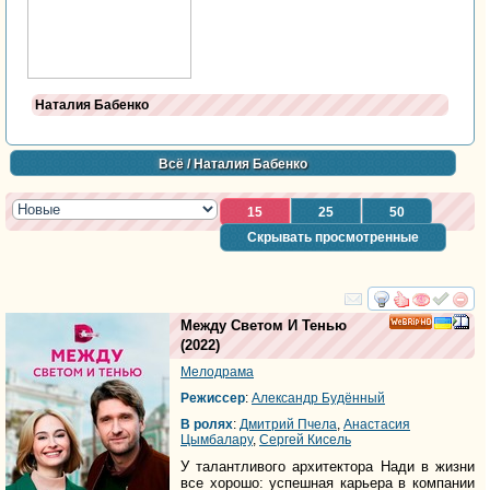
Наталия Бабенко
Всё
/ Наталия Бабенко
15
25
50
Скрывать просмотренные
смотреть
инте
Между Светом И Тенью
HD
(2022)
Мелодрама
Режиссер
:
Александр Будённый
В ролях
:
Дмитрий Пчела
,
Анастасия
Цымбалару
,
Сергей Кисель
У талантливого архитектора Нади в жизни
все хорошо: успешная карьера в компании