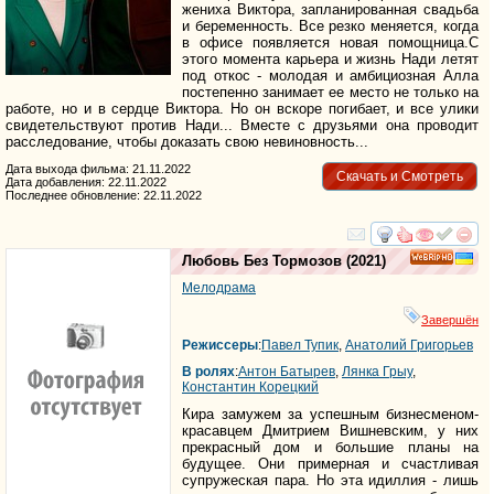
жениха Виктора, запланированная свадьба
и беременность. Все резко меняется, когда
в офисе появляется новая помощница.С
этого момента карьера и жизнь Нади летят
под откос - молодая и амбициозная Алла
постепенно занимает ее место не только на
работе, но и в сердце Виктора. Но он вскоре погибает, и все улики
свидетельствуют против Нади... Вместе с друзьями она проводит
расследование, чтобы доказать свою невиновность...
Дата выхода фильма: 21.11.2022
Скачать и Смотреть
Дата добавления: 22.11.2022
Последнее обновление: 22.11.2022
смотреть
инте
Любовь Без Тормозов
(2021)
HD
Мелодрама
Завершён
Режиссеры
:
Павел Тупик
,
Анатолий Григорьев
В ролях
:
Антон Батырев
,
Лянка Грыу
,
Константин Корецкий
Кира замужем за успешным бизнесменом-
красавцем Дмитрием Вишневским, у них
прекрасный дом и большие планы на
будущее. Они примерная и счастливая
супружеская пара. Но эта идиллия - лишь