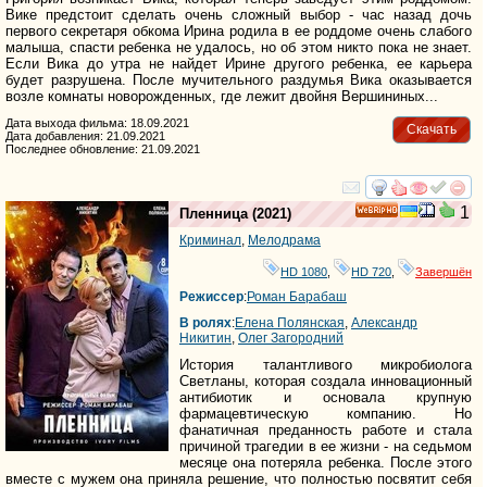
Вике предстоит сделать очень сложный выбор - час назад дочь
первого секретаря обкома Ирина родила в ее роддоме очень слабого
малыша, спасти ребенка не удалось, но об этом никто пока не знает.
Если Вика до утра не найдет Ирине другого ребенка, ее карьера
будет разрушена. После мучительного раздумья Вика оказывается
возле комнаты новорожденных, где лежит двойня Вершининых...
Дата выхода фильма: 18.09.2021
Скачать
Дата добавления: 21.09.2021
Последнее обновление: 21.09.2021
смотреть
инте
1
Пленница
(2021)
HD
Криминал
,
Мелодрама
HD 1080
,
HD 720
,
Завершён
Режиссер
:
Роман Барабаш
В ролях
:
Елена Полянская
,
Александр
Никитин
,
Олег Загородний
История талантливого микробиолога
Светланы, которая создала инновационный
антибиотик и основала крупную
фармацевтическую компанию. Но
фанатичная преданность работе и стала
причиной трагедии в ее жизни - на седьмом
месяце она потеряла ребенка. После этого
вместе с мужем она приняла решение, что полностью посвятит себя