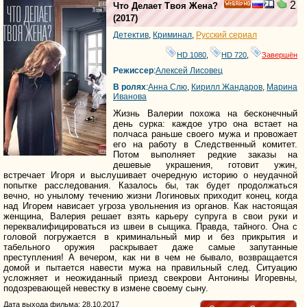
2
Что Делает Твоя Жена?
HD
(2017)
Детектив
,
Криминал
,
Русский сериал
HD 1080
,
HD 720
,
Завершён
Режиссер
:
Алексей Лисовец
В ролях
:
Анна Слю
,
Кирилл Жандаров
,
Марина
Иванова
Жизнь Валерии похожа на бесконечный
день сурка: каждое утро она встает на
полчаса раньше своего мужа и провожает
его на работу в Следственный комитет.
Потом выполняет редкие заказы на
дешевые украшения, готовит ужин,
встречает Игоря и выслушивает очередную историю о неудачной
попытке расследования. Казалось бы, так будет продолжаться
вечно, но унылому течению жизни Логиновых приходит конец, когда
над Игорем нависает угроза увольнения из органов. Как настоящая
женщина, Валерия решает взять карьеру супруга в свои руки и
переквалифицироваться из швеи в сыщика. Правда, тайного. Она с
головой погружается в криминальный мир и без прикрытия и
табельного оружия раскрывает даже самые запутанные
преступления! А вечером, как ни в чем не бывало, возвращается
домой и пытается навести мужа на правильный след. Ситуацию
усложняет и неожиданный приезд свекрови Антонины Игоревны,
подозревающей невестку в измене своему сыну.
Дата выхода фильма: 28.10.2017