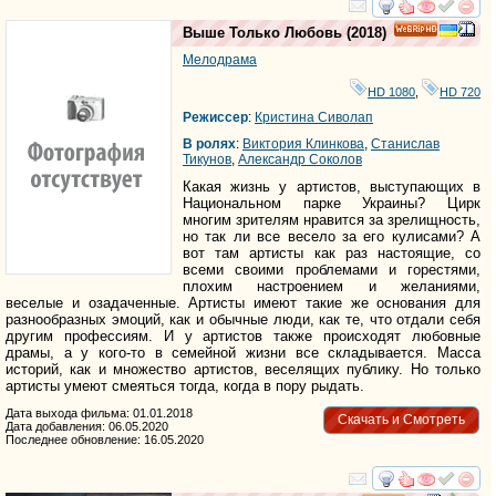
смотреть
инте
Выше Только Любовь
(2018)
HD
Мелодрама
HD 1080
,
HD 720
Режиссер
:
Кристина Сиволап
В ролях
:
Виктория Клинкова
,
Станислав
Тикунов
,
Александр Соколов
Какая жизнь у артистов, выступающих в
Национальном парке Украины? Цирк
многим зрителям нравится за зрелищность,
но так ли все весело за его кулисами? А
вот там артисты как раз настоящие, со
всеми своими проблемами и горестями,
плохим настроением и желаниями,
веселые и озадаченные. Артисты имеют такие же основания для
разнообразных эмоций, как и обычные люди, как те, что отдали себя
другим профессиям. И у артистов также происходят любовные
драмы, а у кого-то в семейной жизни все складывается. Масса
историй, как и множество артистов, веселящих публику. Но только
артисты умеют смеяться тогда, когда в пору рыдать.
Дата выхода фильма: 01.01.2018
Скачать и Смотреть
Дата добавления: 06.05.2020
Последнее обновление: 16.05.2020
смотреть
инте