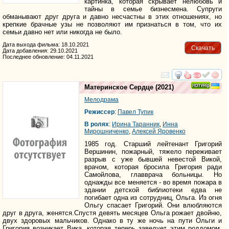
картинка, которая скрывает нелюбовь и
тайны в семье бизнесмена. Супруги
обманывают друг друга и давно несчастны в этих отношениях, но
крепкие брачные узы не позволяют им признаться в том, что их
семьи давно нет или никогда не было.
Дата выхода фильма: 18.10.2021
Скачать
Дата добавления: 29.10.2021
Последнее обновление: 04.11.2021
смотреть
инте
Материнское Сердце
(2021)
Мелодрама
Режиссер
:
Павел Тупик
В ролях
:
Ирина Таранник
,
Инна
Мирошниченко
,
Алексей Яровенко
1985 год. Старший лейтенант Григорий
Вершинин, пожарный, тяжело переживает
разрыв с уже бывшей невестой Викой,
врачом, которая бросила Григория ради
Самойлова, главврача больницы. Но
однажды все меняется - во время пожара в
здании детской библиотеки едва не
погибает одна из сотрудниц, Ольга. Из огня
Ольгу спасает Григорий. Они влюбляются
друг в друга, женятся.Спустя девять месяцев Ольга рожает двойню,
двух здоровых мальчиков. Однако в ту же ночь на пути Ольги и
Григория возникает Вика, которая теперь заведует этим роддомом.