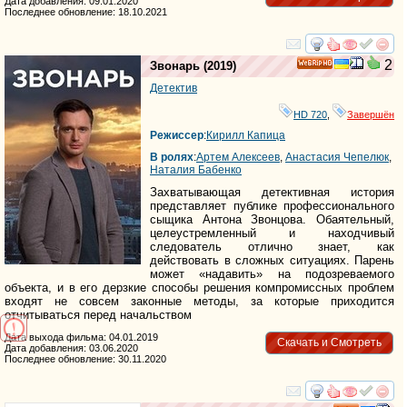
Дата добавления: 09.01.2020
Последнее обновление: 18.10.2021
смотреть
инте
2
Звонарь
(2019)
HD
Детектив
HD 720
,
Завершён
Режиссер
:
Кирилл Капица
В ролях
:
Артем Алексеев
,
Анастасия Чепелюк
,
Наталия Бабенко
Захватывающая детективная история
представляет публике профессионального
сыщика Антона Звонцова. Обаятельный,
целеустремленный и находчивый
следователь отлично знает, как
действовать в сложных ситуациях. Парень
может «надавить» на подозреваемого
объекта, и в его дерзкие способы решения компромиссных проблем
входят не совсем законные методы, за которые приходится
отчитываться перед начальством
Дата выхода фильма: 04.01.2019
Скачать и Смотреть
Дата добавления: 03.06.2020
Последнее обновление: 30.11.2020
смотреть
инте