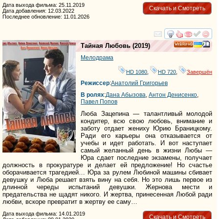
Дата выхода фильма: 25.11.2019
Скачать и Смотреть
Дата добавления: 12.03.2022
Последнее обновление: 11.01.2026
смотреть
инте
Тайная Любовь
(2019)
HD
Мелодрама
HD 1080
,
HD 720
,
Завершён
Режиссер
:
Анатолий Григорьев
В ролях
:
Дана Абызова
,
Антон Денисенко
,
Павел Попов
Люба Зацепина — талантливый молодой
кондитер, всю свою любовь, внимание и
заботу отдает жениху Юрию Браницкому.
Ради его карьеры она отказывается от
учебы и идет работать. И вот наступает
самый желанный день в жизни Любы —
Юра сдает последние экзамены, получает
должность в прокуратуре и делает ей предложение! Но счастье
оборачивается трагедией… Юра за рулем Любиной машины сбивает
девушку и Люба решает взять вину на себя. Но это лишь первое из
длинной череды испытаний девушки. Жернова мести и
предательства не щадят никого. И жертва, принесенная Любой ради
любви, вскоре превратит в жертву ее саму…
Дата выхода фильма: 14.01.2019
Скачать и Смотреть