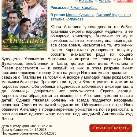
HD 1080
,
HD 720
,
Завершён
Режиссер
:
Роман Барабаш
В ролях
:
Мария Куликова
,
Виталий Кудрявцев
,
Татьяна Колганова
Юная Ангелина унаследовала от бабки-
травницы секреты народной медицины и ее
обширную клиентуру. Ангелине по душе
семейное занятие, которому она посвящает
все свое время, несмотря на то, что жених
Павел Коростылев уговаривает девушку
бросить знахарство ради их общего
будущего. Упрямство Ангелины и интриги ее соперницы Инги
Думановой, влюбленной в Павла, делают свое дело. Ангелина и
Павел расстаются — и каждый из них в этом разрыве винит
противоположную сторону. Зато на улице Инги наступает праздник —
свадьба с Павлом не за горами. А вскоре у молодой пары рождаются
мальчики-близнецы. Проходит три года, и беда стучится в дом четы
Коростылевых. Оба ребенка в одночасье заболевают дифтеритом, а
до больницы добраться нет возможности. Скрепя сердце,
Коростылевы обращаются за помощью к Ангелине, умоляя спасти
детей. Однако тяжелая болезнь не всегда поддается народным
рецептам. Один из малышей задыхается. Обезумевшая от горя Инга
обвиняет Ангелину в преднамеренном убийстве на почве ревности, а
разгневанные односельчане вершат над «ведьмой Ангелиной» суд
Линча.
Дата выхода фильма: 03.12.2018
Скачать и Смотреть
Дата добавления: 14.12.2018
Последнее обновление: 05.04.2023