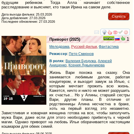
будущим ребенком. Тогда Алла начинает собственное
расследование и выясняет, кто такая Ирина на самом деле.
Дата выхода фильма: 25.03.2026
Скачать
Дата добавления: 27.03.2026
Последнее обновление: 27.03.2026
смотреть
инте
1
Приворот
(2025)
Мелодрама
,
Русский фильм
,
Фантастика
Режиссер
:
Петр Смирнов
В ролях
:
Валерия Бурдужа
,
Алексей
Анищенко
,
Ксения Лукьянчикова
Жизнь Вари похожа на сказку. Она
занимается любимым делом, работая
кондитером, и выходит замуж за Илью, с
которым мечтает прожить всю жизнь.
Кажется, ничто и никто не может разрушить
их счастье... Но у Алины, старшей сестры
Вари, другие планы. В отличие от
родственницы Алина несчастна в браке,
хоть на первый взгляд это незаметно.
Завистливая и коварная женщина готова на все, чтобы заполучить
мужа Вари, даже если для этого необходимо прибегнуть к черной
магии. Однако приворот на любовь Ильи оборачивается настоящим
кошмаром для обеих семей.
Дата выхода фильма: 08.06.2025