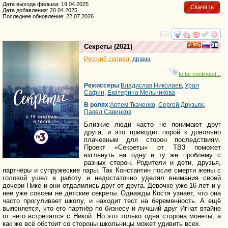
Дата выхода фильма: 19.04.2025
Скачать
Дата добавления: 20.04.2025
Последнее обновление: 22.07.2026
смотреть
инте
Секреты
(2021)
Русский сериал
,
драма
to be continued...
Режиссеры
:
Владислав Николаев
,
Урал
Сафин
,
Екатерина Мельникова
В ролях
:
Артем Ткаченко
,
Сергей Друзьяк
,
Павел Савинков
Близкие люди часто не понимают друг
друга, и это приводит порой к довольно
плачевным для сторон последствиям.
Проект «Секреты» от ТВ3 поможет
взглянуть на одну и ту же проблему с
разных сторон. Родители и дети, друзья,
партнёры и супружеские пары. Так Константин после смерти жены с
головой ушел в работу и недостаточно уделял внимания своей
дочери Нике и они отдалились друг от друга. Девочке уже 16 лет и у
неё уже совсем не детские секреты. Однажды Костя узнает, что она
часто прогуливает школу, и находит тест на беременность. А ещё
выясняется, что его партнёр по бизнесу и лучший друг Игнат втайне
от него встречался с Никой. Но это только одна сторона монеты, а
как же всё обстоит со стороны школьницы может удивить всех.