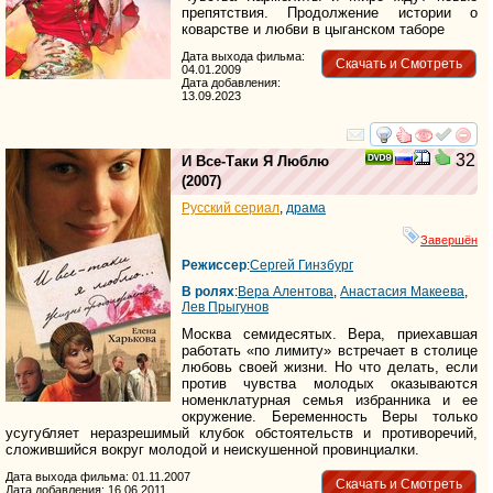
препятствия. Продолжение истории о
коварстве и любви в цыганском таборе
Дата выхода фильма:
Скачать и Смотреть
04.01.2009
Дата добавления:
13.09.2023
смотреть
инте
32
И Все-Таки Я Люблю
(2007)
Русский сериал
,
драма
Завершён
Режиссер
:
Сергей Гинзбург
В ролях
:
Вера Алентова
,
Анастасия Макеева
,
Лев Прыгунов
Москва семидесятых. Вера, приехавшая
работать «по лимиту» встречает в столице
любовь своей жизни. Но что делать, если
против чувства молодых оказываются
номенклатурная семья избранника и ее
окружение. Беременность Веры только
усугубляет неразрешимый клубок обстоятельств и противоречий,
сложившийся вокруг молодой и неискушенной провинциалки.
Дата выхода фильма: 01.11.2007
Скачать и Смотреть
Дата добавления: 16.06.2011