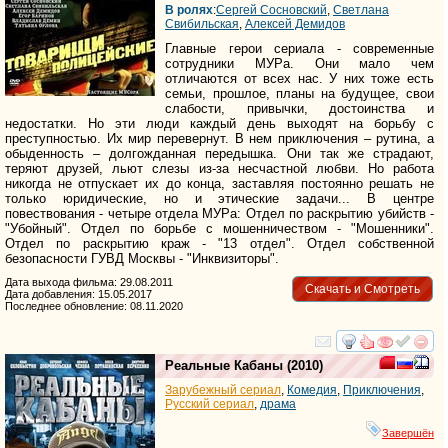
В ролях
:
Сергей Сосновский
,
Светлана
Свибильская
,
Алексей Демидов
Главные герои сериала - современные
сотрудники МУРа. Они мало чем
отличаются от всех нас. У них тоже есть
семьи, прошлое, планы на будущее, свои
слабости, привычки, достоинства и
недостатки. Но эти люди каждый день выходят на борьбу с
преступностью. Их мир перевернут. В нем приключения – рутина, а
обыденность – долгожданная передышка. Они так же страдают,
теряют друзей, льют слезы из-за несчастной любви. Но работа
никогда не отпускает их до конца, заставляя постоянно решать не
только юридические, но и этические задачи... В центре
повествования - четыре отдела МУРа: Отдел по раскрытию убийств -
"Убойный". Отдел по борьбе с мошенничеством - "Мошенники".
Отдел по раскрытию краж - "13 отдел". Отдел собственной
безопасности ГУВД Москвы - "Инквизиторы".
Дата выхода фильма: 29.08.2011
Скачать и Смотреть
Дата добавления: 15.05.2017
Последнее обновление: 08.11.2020
смотреть
инте
Реальные Кабаны
(2010)
Зарубежный сериал
,
Комедия
,
Приключения
,
Русский сериал
,
драма
Завершён