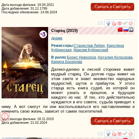
Дата выхода фильма: 19.04.2021
Скачать и Смотреть
Дата добавления: 31.12.1799
Последнее обновление: 14.06.2024
смотреть
инте
Старец
(2019)
драма
Режиссеры
:
Станислав Либин
,
Каролина
Кубринская
,
Максим Кубринский
В ролях
:
Борис Невзоров
,
Наталия Колоскова
,
Карина Базарова
Далеко-далеко в лесной сторожке живет
мудрый старец. Он долгие годы живет на
этом свете и знает множество народных
мудростей, шуток и прибауток. У этого
старца есть книга судеб, из которой он
может узнать и прошлое, и будущее
каждого из нас. И тех, кто действительно
нуждается в его совете, судьба приводит к
нему. А вот смогут ли они воспользоваться его наставлениями и
изменить свою жизнь, зависит от самих посетителей.
Дата выхода фильма: 18.11.2019
Скачать и Смотреть
Дата добавления: 21.02.2024
смотреть
инте