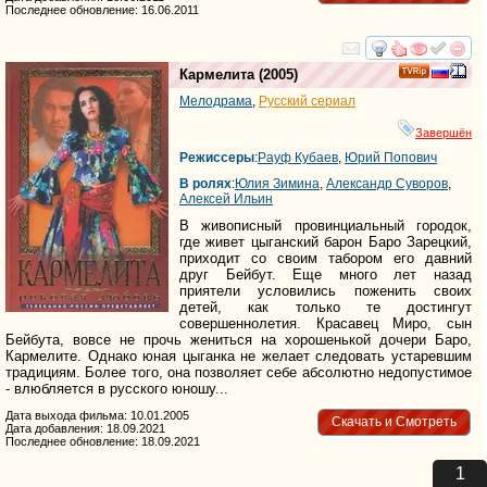
Последнее обновление: 16.06.2011
смотреть
инте
Кармелита
(2005)
Мелодрама
,
Русский сериал
Завершён
Режиссеры
:
Рауф Кубаев
,
Юрий Попович
В ролях
:
Юлия Зимина
,
Александр Суворов
,
Алексей Ильин
В живописный провинциальный городок,
где живет цыганский барон Баро Зарецкий,
приходит со своим табором его давний
друг Бейбут. Еще много лет назад
приятели условились поженить своих
детей, как только те достингут
совершеннолетия. Красавец Миро, сын
Бейбута, вовсе не прочь жениться на хорошенькой дочери Баро,
Кармелите. Однако юная цыганка не желает следовать устаревшим
традициям. Более того, она позволяет себе абсолютно недопустимое
- влюбляется в русского юношу...
Дата выхода фильма: 10.01.2005
Скачать и Смотреть
Дата добавления: 18.09.2021
Последнее обновление: 18.09.2021