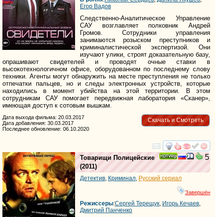
Егор Вадов
Следственно-Аналитическое Управление
САУ возглавляет полковник Андрей
Громов. Сотрудники управления
занимаются розыском преступников и
криминалистической экспертизой. Они
изучают улики, строят доказательную базу,
опрашивают свидетелей и проводят очные ставки в
высокотехнологичном офисе, оборудованном по последнему слову
техники. Агенты могут обнаружить на месте преступления не только
отпечатки пальцев, но и следы электронных устройств, которые
находились в момент убийства на этой территории. В этом
сотрудникам САУ помогает передвижная лаборатория «Сканер»,
имеющая доступ к сотовым вышкам.
Дата выхода фильма: 20.03.2017
Скачать и Смотреть
Дата добавления: 30.03.2017
Последнее обновление: 06.10.2020
смотреть
инте
5
Товарищи Полицейские
(2011)
Детектив
,
Криминал
,
Русский сериал
Завершён
Режиссеры
:
Сергей Терещук
,
Игорь Кечаев
,
Дмитрий Панченко