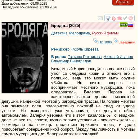
Скачать
Дата добавления: 08.06.2025
Последнее обновление: 01.08.2026
смотреть
инте
Бродяга
(2025)
Детектив
,
Мелодрама
,
Русский фильм
HD 1080
,
Завершён
Режиссер
:
Гузэль Киреева
В ролях
:
Татьяна Ратникова
,
Николай Иванов
,
Владимир Виноградов
Бездомный Борис находит на свалке новый
утюг со следами крови и относит его в
полицию, ведь это может быть орудие
убийства. Но никто всерьез не
воспринимает местного мусорщика, пока
следователь Валерия Перова не
заинтересовывается делом неизвестной
девушки, найденной мертвой у загородной трассы. На голове жертвы
она замечает след, подозрительно похожий на след от удара
утюгом. Но экспертиза уже установила, что девушка сбита
автомобилем. Валерия уверена, что в этом, казалось бы, очевидном
деле не все так просто, нужно только установить личность жертвы.
Неожиданно на помощь следствию приходит Борис, и дело
приобретает совершенно иной оборот. Между тем личность и мотивы
самого мусорщика для Валерии остается загадкой.