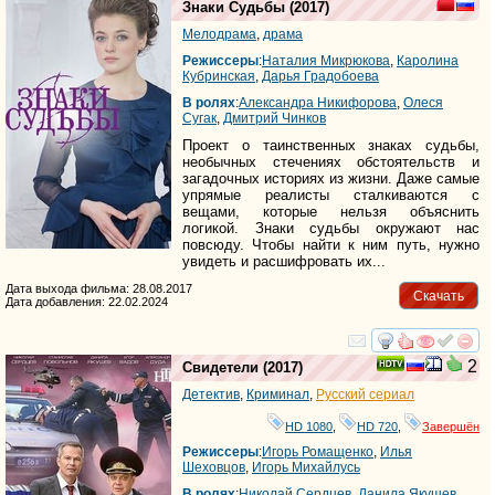
Знаки Судьбы
(2017)
Мелодрама
,
драма
Режиссеры
:
Наталия Микрюкова
,
Каролина
Кубринская
,
Дарья Градобоева
В ролях
:
Александра Никифорова
,
Олеся
Сугак
,
Дмитрий Чинков
Проект о таинственных знаках судьбы,
необычных стечениях обстоятельств и
загадочных историях из жизни. Даже самые
упрямые реалисты сталкиваются с
вещами, которые нельзя объяснить
логикой. Знаки судьбы окружают нас
повсюду. Чтобы найти к ним путь, нужно
увидеть и расшифровать их...
Дата выхода фильма: 28.08.2017
Скачать
Дата добавления: 22.02.2024
смотреть
инте
2
Свидетели
(2017)
Детектив
,
Криминал
,
Русский сериал
HD 1080
,
HD 720
,
Завершён
Режиссеры
:
Игорь Ромащенко
,
Илья
Шеховцов
,
Игорь Михайлусь
В ролях
:
Николай Сердцев
,
Данила Якушев
,