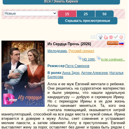
Всё
/ Эмиль Киреев
15
25
50
Скрывать просмотренные
смотреть
инте
Из Сердца Прочь
(2026)
HD
Мелодрама
,
Русский сериал
HD 1080
,
to be continued...
Режиссер
:
Петр Смирнов
В ролях
:
Анна Здор
,
Артем Алексеев
,
Наталья
Балясова
Алла и ее муж Евгений мечтали о ребенке.
Они решились на суррогатное материнство
и были уверены, что нашли идеальную
кандидатуру — добрую и скромную Ирину.
Но с переездом Ирины в их дом жизнь
Аллы начинает меняться. Та, кого она
считала помощницей, оказывается хитрой
манипуляторшей, способной на все ради места в чужой семье. Ирина
втирается в доверие к мужу Аллы, сеет сомнения и устраивает
мелкие пакости, а затем обвиняет Аллу в преступлении. Евгений
выставляет жену за порог, оставляет без денег и права быть рядом с