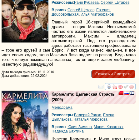
Режиссеры
:
Рано Кубаева
,
Сергей Щугарев
В ролях
:
Сергей Щеглов
,
Евгения
Добровольская
,
Илья Митрофанов
Главный герой 16-серийной комедийной
драмы - гонщик Максим. Неотъемлемой
частью его жизни являются любительские
автопробеги. Максим – владелец
автомастерской. Под его руководством
здесь работают настоящие профессионалы
– трое его друзей и сын Борис. И вот когда бизнес налажен, и все
идет своим ходом, жена Максима Лиза подает на развод. Ведь мало
того, что муж помешан на машинах, так он еще и завел любовницу,
известную радиоведущую!
Дата выхода фильма: 15.11.2010
Скачать и Смотреть
Дата добавления: 22.02.2024
смотреть
инте
Кармелита: Цыганская Страсть
(2009)
Мелодрама
Режиссеры
:
Валерий Рожко
,
Елена
Цыплакова
,
Наталья Морозова
В ролях
:
Юлия Зимина
,
Мария Козакова
,
Надежда Бахтина
Чувства Кармелиты и Миро ждут новые