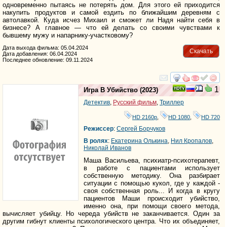
одновременно пытаясь не потерять дом. Для этого ей приходится
накупить продуктов и самой ездить по ближайшим деревням с
автолавкой. Куда исчез Михаил и сможет ли Надя найти себя в
бизнесе? А главное — что ей делать со своими чувствами к
бывшему мужу и напарнику-участковому?
Дата выхода фильма: 05.04.2024
Скачать
Дата добавления: 06.04.2024
Последнее обновление: 09.11.2024
смотреть
инте
1
Игра В Убийство
(2023)
Детектив
,
Русский фильм
,
Триллер
HD 2160р
,
HD 1080
,
HD 720
Режиссер
:
Сергей Борчуков
В ролях
:
Екатерина Олькина
,
Нил Кропалов
,
Николай Иванов
Маша Васильева, психиатр-психотерапевт,
в работе с пациентами использует
собственную методику. Она разбирает
ситуации с помощью кукол, где у каждой -
своя собственная роль... И когда в кругу
пациентов Маши происходит убийство,
именно она, при помощи своего метода,
вычисляет убийцу. Но череда убийств не заканчивается. Один за
другим гибнут клиенты психологического центра. Что их объединяет,