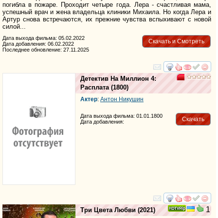
погибла в пожаре. Проходит четыре года. Лера - счастливая мама,
успешный врач и жена владельца клиники Михаила. Но когда Лера и
Артур снова встречаются, их прежние чувства вспыхивают с новой
силой...
Дата выхода фильма: 05.02.2022
Скачать и Смотреть
Дата добавления: 06.02.2022
Последнее обновление: 27.11.2025
смотреть
инте
Детектив На Миллион 4:
Расплата
(1800)
Актер
:
Антон Никушин
Дата выхода фильма: 01.01.1800
Скачать
Дата добавления:
смотреть
инте
1
Три Цвета Любви
(2021)