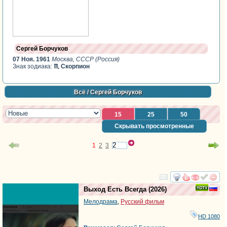
Сергей Борчуков
07 Ноя. 1961
Москва, СССР (Россия)
Знак зодиака:
♏ Скорпион
Всё
/ Сергей Борчуков
15
25
50
Скрывать просмотренные
1
2
3
смотреть
инте
Выход Есть Всегда
(2026)
Мелодрама
,
Русский фильм
HD 1080