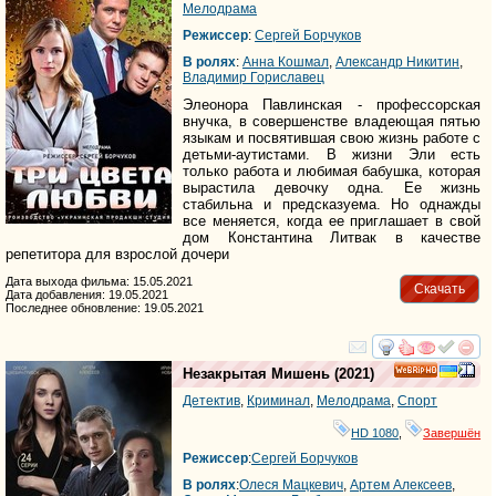
Мелодрама
Режиссер
:
Сергей Борчуков
В ролях
:
Анна Кошмал
,
Александр Никитин
,
Владимир Гориславец
Элеонора Павлинская - профессорская
внучка, в совершенстве владеющая пятью
языкам и посвятившая свою жизнь работе с
детьми-аутистами. В жизни Эли есть
только работа и любимая бабушка, которая
вырастила девочку одна. Ее жизнь
стабильна и предсказуема. Но однажды
все меняется, когда ее приглашает в свой
дом Константина Литвак в качестве
репетитора для взрослой дочери
Дата выхода фильма: 15.05.2021
Скачать
Дата добавления: 19.05.2021
Последнее обновление: 19.05.2021
смотреть
инте
Незакрытая Мишень
(2021)
HD
Детектив
,
Криминал
,
Мелодрама
,
Спорт
HD 1080
,
Завершён
Режиссер
:
Сергей Борчуков
В ролях
:
Олеся Мацкевич
,
Артем Алексеев
,