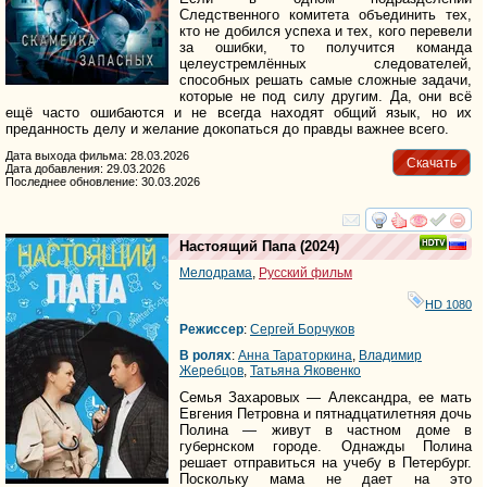
Следственного комитета объединить тех,
кто не добился успеха и тех, кого перевели
за ошибки, то получится команда
целеустремлённых следователей,
способных решать самые сложные задачи,
которые не под силу другим. Да, они всё
ещё часто ошибаются и не всегда находят общий язык, но их
преданность делу и желание докопаться до правды важнее всего.
Дата выхода фильма: 28.03.2026
Скачать
Дата добавления: 29.03.2026
Последнее обновление: 30.03.2026
смотреть
инте
Настоящий Папа
(2024)
Мелодрама
,
Русский фильм
HD 1080
Режиссер
:
Сергей Борчуков
В ролях
:
Анна Тараторкина
,
Владимир
Жеребцов
,
Татьяна Яковенко
Семья Захаровых — Александра, ее мать
Евгения Петровна и пятнадцатилетняя дочь
Полина — живут в частном доме в
губернском городе. Однажды Полина
решает отправиться на учебу в Петербург.
Поскольку мама не дает на это