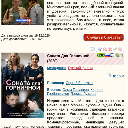
она просыпается... разведённой женщиной.
Многолетний брак, полный взаимной любви
и доверия, закончился внезапно - муж
ушёл, а она даже не успела осознать, как
это произошло. Замкнулась в себе, стала
раздражительной и, кажется, окончательно
потеряла вкус к жизни.
Дата выхода фильма: 19.12.2020
Скачать и Смотреть
Дата добавления: 12.07.2023
смотреть
инте
1
Соната Для Горничной
(2020)
Мелодрама
,
Русский фильм
HD 1080
Режиссер
:
Сергей Борчуков
В ролях
:
Ольга Павловец
,
Кирилл
Гребенщиков
,
Лариса Лужина
Недвижимость в Москве... Для кого-то это
мечта, а для Марины суровые будни. Она –
горничная в компании, сдающей квартиры
посуточно. Романтика большого города
предстает перед ней с изнанки.
Командировочные, меняющие девушек
чаще, чем она успевает сменить простыни, скандальные туристы,