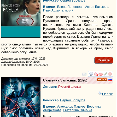
Режиссер
:
Сергей Борчуков
В ролях
:
Елена Полянская
,
Антон Батырев
,
Иван Архангельский
После развода с богатым бизнесменом
Русланом Ирина получила право
воспитывать их сына Кирилла. Однако
Руслан, бросивший жену ради няни Лизы,
не собирался сдаваться. Он был одержим
идеей вернуть сына. В жизни Ирины начали
происходить странные события. Казалось,
кто-то специально пытается очернить её репутацию, чтобы бывший
муж смог получить опеку над Кириллом. А вскоре на Ирину было
совершено покушение.
Дата выхода фильма: 17.04.2026
Скачать
Дата добавления: 18.04.2026
Последнее обновление: 04.06.2026
смотреть
инте
Скамейка Запасных
(2026)
HD
Детектив
,
Русский фильм
HD 1080
Режиссер
:
Сергей Борчуков
В ролях
:
Александр Пашков
,
Вероника
Амирханова
,
Екатерина Олькина
Если в одном подразделении