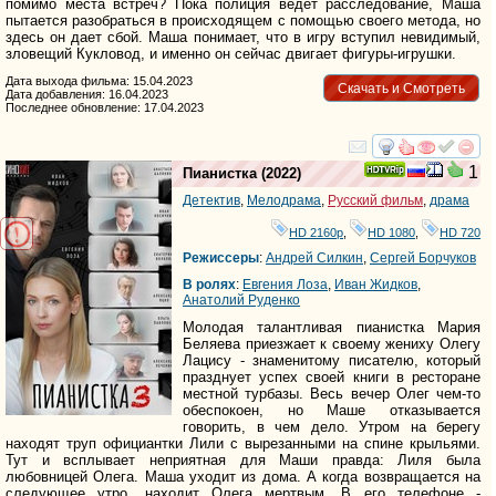
помимо места встреч? Пока полиция ведет расследование, Маша
пытается разобраться в происходящем с помощью своего метода, но
здесь он дает сбой. Маша понимает, что в игру вступил невидимый,
зловещий Кукловод, и именно он сейчас двигает фигуры-игрушки.
Дата выхода фильма: 15.04.2023
Скачать и Смотреть
Дата добавления: 16.04.2023
Последнее обновление: 17.04.2023
смотреть
инте
1
Пианистка
(2022)
Детектив
,
Мелодрама
,
Русский фильм
,
драма
HD 2160р
,
HD 1080
,
HD 720
Режиссеры
:
Андрей Силкин
,
Сергей Борчуков
В ролях
:
Евгения Лоза
,
Ивaн Жидкoв
,
Анатолий Руденко
Молодая талантливая пианистка Мария
Беляева приезжает к своему жениху Олегу
Лацису - знаменитому писателю, который
празднует успех своей книги в ресторане
местной турбазы. Весь вечер Олег чем-то
обеспокоен, но Маше отказывается
говорить, в чем дело. Утром на берегу
находят труп официантки Лили с вырезанными на спине крыльями.
Тут и всплывает неприятная для Маши правда: Лиля была
любовницей Олега. Маша уходит из дома. А когда возвращается на
следующее утро, находит Олега мертвым. В его телефоне -