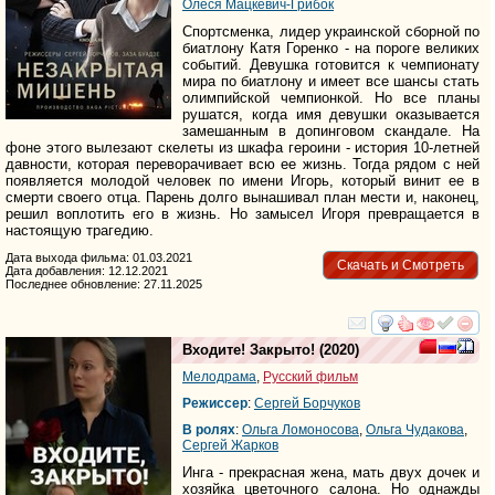
Олеся Мацкевич-Грибок
Спортсменка, лидер украинской сборной по
биатлону Катя Горенко - на пороге великих
событий. Девушка готовится к чемпионату
мира по биатлону и имеет все шансы стать
олимпийской чемпионкой. Но все планы
рушатся, когда имя девушки оказывается
замешанным в допинговом скандале. На
фоне этого вылезают скелеты из шкафа героини - история 10-летней
давности, которая переворачивает всю ее жизнь. Тогда рядом с ней
появляется молодой человек по имени Игорь, который винит ее в
смерти своего отца. Парень долго вынашивал план мести и, наконец,
решил воплотить его в жизнь. Но замысел Игоря превращается в
настоящую трагедию.
Дата выхода фильма: 01.03.2021
Скачать и Смотреть
Дата добавления: 12.12.2021
Последнее обновление: 27.11.2025
смотреть
инте
Входите! Закрыто!
(2020)
Мелодрама
,
Русский фильм
Режиссер
:
Сергей Борчуков
В ролях
:
Ольга Ломоносова
,
Ольга Чудакова
,
Сергей Жарков
Инга - прекрасная жена, мать двух дочек и
хозяйка цветочного салона. Но однажды