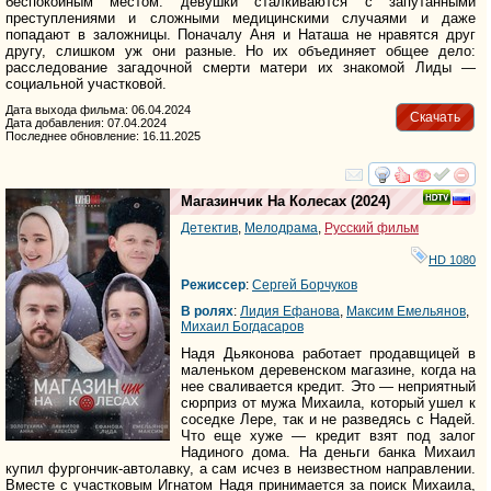
беспокойным местом: девушки сталкиваются с запутанными
преступлениями и сложными медицинскими случаями и даже
попадают в заложницы. Поначалу Аня и Наташа не нравятся друг
другу, слишком уж они разные. Но их объединяет общее дело:
расследование загадочной смерти матери их знакомой Лиды —
социальной участковой.
Дата выхода фильма: 06.04.2024
Скачать
Дата добавления: 07.04.2024
Последнее обновление: 16.11.2025
смотреть
инте
Магазинчик На Колесах
(2024)
Детектив
,
Мелодрама
,
Русский фильм
HD 1080
Режиссер
:
Сергей Борчуков
В ролях
:
Лидия Ефанова
,
Максим Емельянов
,
Михаил Богдасаров
Надя Дьяконова работает продавщицей в
маленьком деревенском магазине, когда на
нее сваливается кредит. Это — неприятный
сюрприз от мужа Михаила, который ушел к
соседке Лере, так и не разведясь с Надей.
Что еще хуже — кредит взят под залог
Надиного дома. На деньги банка Михаил
купил фургончик-автолавку, а сам исчез в неизвестном направлении.
Вместе с участковым Игнатом Надя принимается за поиск Михаила,