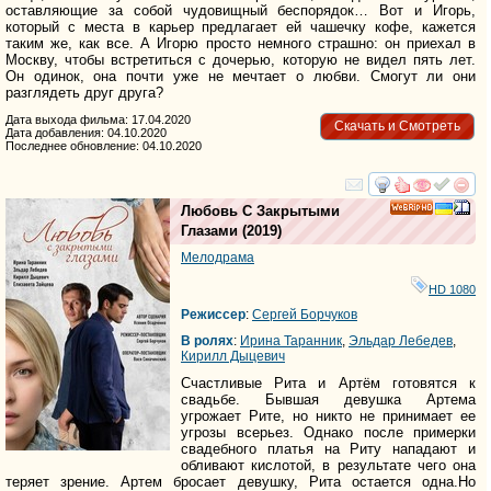
оставляющие за собой чудовищный беспорядок… Вот и Игорь,
который с места в карьер предлагает ей чашечку кофе, кажется
таким же, как все. А Игорю просто немного страшно: он приехал в
Москву, чтобы встретиться с дочерью, которую не видел пять лет.
Он одинок, она почти уже не мечтает о любви. Смогут ли они
разглядеть друг друга?
Дата выхода фильма: 17.04.2020
Скачать и Смотреть
Дата добавления: 04.10.2020
Последнее обновление: 04.10.2020
смотреть
инте
Любовь С Закрытыми
HD
Глазами
(2019)
Мелодрама
HD 1080
Режиссер
:
Сергей Борчуков
В ролях
:
Ирина Таранник
,
Эльдар Лебедев
,
Кирилл Дыцевич
Счастливые Рита и Артём готовятся к
свадьбе. Бывшая девушка Артема
угрожает Рите, но никто не принимает ее
угрозы всерьез. Однако после примерки
свадебного платья на Риту нападают и
обливают кислотой, в результате чего она
теряет зрение. Артем бросает девушку, Рита остается одна.Но