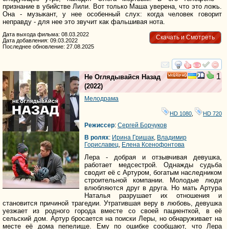
признание в убийстве Лили. Вот только Маша уверена, что это ложь.
Она - музыкант, у нее особенный слух: когда человек говорит
неправду - для нее это звучит как фальшивая нота.
Дата выхода фильма: 08.03.2022
Скачать и Смотреть
Дата добавления: 09.03.2022
Последнее обновление: 27.08.2025
смотреть
инте
1
Не Оглядывайся Назад
HD
(2022)
Мелодрама
HD 1080
,
HD 720
Режиссер
:
Сергей Борчуков
В ролях
:
Ирина Гришак
,
Владимир
Гориславец
,
Елена Ксенофонтова
Лера - добрая и отзывчивая девушка,
работает медсестрой. Однажды судьба
сводит её с Артуром, богатым наследником
строительной компании. Молодые люди
влюбляются друг в друга. Но мать Артура
Наталья разрушает их отношения и
становится причиной трагедии. Утратившая веру в любовь, девушка
уезжает из родного города вместе со своей пациенткой, в её
сельский дом. Артур бросается на поиски Леры, но обнаруживает на
месте её дома пепелище. Ему по ошибке сообщают, что Лера