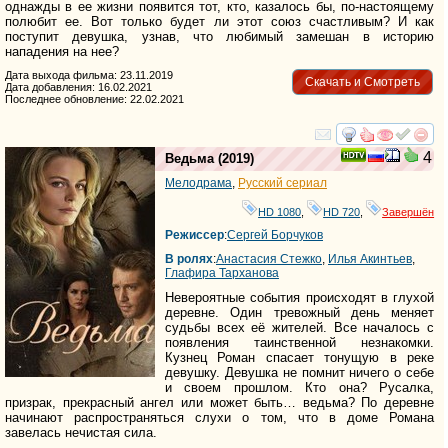
однажды в ее жизни появится тот, кто, казалось бы, по-настоящему
полюбит ее. Вот только будет ли этот союз счастливым? И как
поступит девушка, узнав, что любимый замешан в историю
нападения на нее?
Дата выхода фильма: 23.11.2019
Скачать и Смотреть
Дата добавления: 16.02.2021
Последнее обновление: 22.02.2021
смотреть
инте
4
Ведьма
(2019)
Мелодрама
,
Русский сериал
HD 1080
,
HD 720
,
Завершён
Режиссер
:
Сергей Борчуков
В ролях
:
Анастасия Стежко
,
Илья Акинтьев
,
Глафира Тарханова
Невероятные события происходят в глухой
деревне. Один тревожный день меняет
судьбы всех её жителей. Все началось с
появления таинственной незнакомки.
Кузнец Роман спасает тонущую в реке
девушку. Девушка не помнит ничего о себе
и своем прошлом. Кто она? Русалка,
призрак, прекрасный ангел или может быть… ведьма? По деревне
начинают распространяться слухи о том, что в доме Романа
завелась нечистая сила.