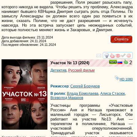
разрешения, Поля решает разыскать папу,
которого никогда не видела. Чтобы решить эту проблему, Александра
нанимает бывшего КВНщика Дмитрия сыграть роль отца Полины. По
замыслу Александры он должен всего один раз появиться в их
жизни, сказать Полине, что не даст разрешения — и исчезнуть
навсегда. Но эта встреча запускает цепь неожиданных событий,
которые полностью меняют жизнь и Захаровых, и Дмитрия.
Дата выхода фильма: 23.11.2024
Скачать
Дата добавления: 24.11.2024
Последнее обновление: 24.11.2024
смотреть
инте
2
Участок № 13
(2024)
Детектив
,
Русский фильм
HD 1080
Режиссер
:
Сергей Борчуков
В ролях
:
Влада Ермолаева
,
Алиса Стасюк
,
Всеволод Макаров
Участницы программы «Участковые
России» Аня и Наташа приезжают в
маленький городок — Лисьегорск. Обе
работают на участке No13: Аня —
терапевтом в поликлинике, Наташа —
участковой оперуполномоченной.
Тринадцатый участок оказывается