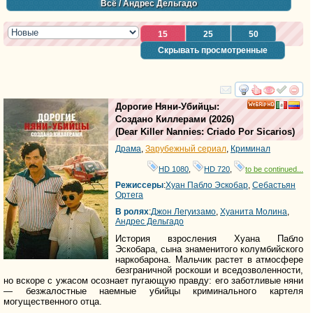
Всё
/ Андрес Дельгадо
15
25
50
Скрывать просмотренные
смотреть
инте
Дорогие Няни-Убийцы:
HD
Создано Киллерами
(2026)
(
Dear Killer Nannies: Criado Por Sicarios
)
Драма
,
Зарубежный сериал
,
Криминал
HD 1080
,
HD 720
,
to be continued...
Режиссеры
:
Хуан Пабло Эскобар
,
Себастьян
Ортега
В ролях
:
Джон Легуизамо
,
Хуанита Молина
,
Андрес Дельгадо
История взросления Хуана Пабло
Эскобара, сына знаменитого колумбийского
наркобарона. Мальчик растет в атмосфере
безграничной роскоши и вседозволенности,
но вскоре с ужасом осознает пугающую правду: его заботливые няни
— безжалостные наемные убийцы криминального картеля
могущественного отца.