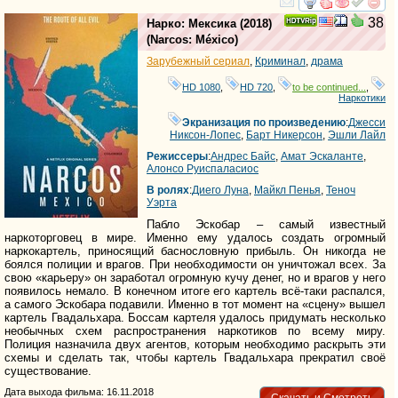
смотреть
инте
38
Нарко: Мексика
(2018)
(
Narcos: México
)
Зарубежный сериал
,
Криминал
,
драма
HD 1080
,
HD 720
,
to be continued...
,
Наркотики
Экранизация по произведению
:
Джесси
Никсон-Лопес
,
Барт Никерсон
,
Эшли Лайл
Режиссеры
:
Андрес Байс
,
Амат Эскаланте
,
Алонсо Руиспаласиос
В ролях
:
Диего Луна
,
Майкл Пенья
,
Теноч
Уэрта
Пабло Эскобар – самый известный
наркоторговец в мире. Именно ему удалось создать огромный
наркокартель, приносящий баснословную прибыль. Он никогда не
боялся полиции и врагов. При необходимости он уничтожал всех. За
свою «карьеру» он заработал огромную кучу денег, но и врагов у него
появилось немало. В конечном итоге его картель всё-таки распался,
а самого Эскобара подавили. Именно в тот момент на «сцену» вышел
картель Гвадальхара. Боссам картеля удалось придумать несколько
необычных схем распространения наркотиков по всему миру.
Полиция назначила двух агентов, которым необходимо раскрыть эти
схемы и сделать так, чтобы картель Гвадальхара прекратил своё
существование.
Дата выхода фильма: 16.11.2018