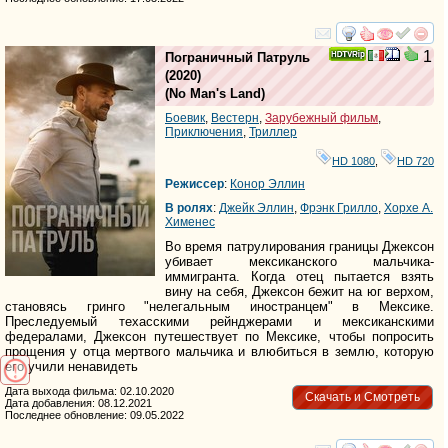
смотреть
инте
1
Пограничный Патруль
(2020)
(
No Man's Land
)
Боевик
,
Вестерн
,
Зарубежный фильм
,
Приключения
,
Триллер
HD 1080
,
HD 720
Режиссер
:
Конор Эллин
В ролях
:
Джейк Эллин
,
Фрэнк Грилло
,
Хорхе А.
Хименес
Во время патрулирования границы Джексон
убивает мексиканского мальчика-
иммигранта. Когда отец пытается взять
вину на себя, Джексон бежит на юг верхом,
становясь гринго "нелегальным иностранцем" в Мексике.
Преследуемый техасскими рейнджерами и мексиканскими
федералами, Джексон путешествует по Мексике, чтобы попросить
прощения у отца мертвого мальчика и влюбиться в землю, которую
его учили ненавидеть
Дата выхода фильма: 02.10.2020
Скачать и Смотреть
Дата добавления: 08.12.2021
Последнее обновление: 09.05.2022