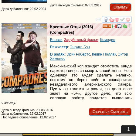
Дата выхода фильма: 07.03.2017
Скачать
Дата добавления: 22.02.2024
смотреть
инте
1
Крестные Отцы
(2016)
(
Compadres
)
Боевик
,
Зарубежный фильм
,
Комедия
Режиссер
:
Энрике Бэн
В ролях
:
Эрик Робертс
,
Кевин Поллак
,
Эктор
Хименес
Мексиканский коп жаждет отомстить банде
наркоторговцев за смерть своей жены. Но в
одиночку это будет сделать нелегко,
поэтому он берет себе в «напарники»
незадачливого американского хакера.
Пусть он толстяк и рохля, но дело свое
знает на «5+», другое дело, что всю
силовую работу придется выполнять
самому.
Дата выхода фильма: 31.03.2016
Скачать и Смотреть
Дата добавления: 12.02.2017
Последнее обновление: 12.02.2017