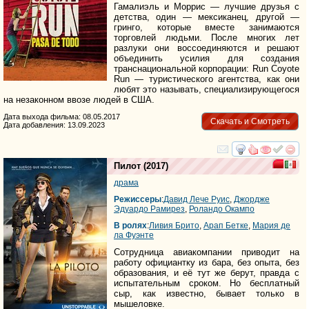
Гамалиэль и Моррис — лучшие друзья с
детства, один — мексиканец, другой —
гринго, которые вместе занимаются
торговлей людьми. После многих лет
разлуки они воссоединяются и решают
объединить усилия для создания
транснациональной корпорации: Run Coyote
Run — туристического агентства, как они
любят это называть, специализирующегося
на незаконном ввозе людей в США.
Дата выхода фильма: 08.05.2017
Скачать и Смотреть
Дата добавления: 13.09.2023
смотреть
инте
Пилот
(2017)
драма
Режиссеры
:
Давид Лече Руис
,
Джордже
Эдуардо Рамирез
,
Роландо Окампо
В ролях
:
Ливия Брито
,
Арап Бетке
,
Мария де
ла Фуэнте
Сотрудница авиакомпании приводит на
работу официантку из бара, без опыта, без
образования, и её тут же берут, правда с
испытательным сроком. Но бесплатный
сыр, как известно, бывает только в
мышеловке.