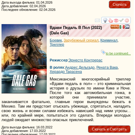
Дата выхода фильма: 01.04.2026
Скачать
Дата добавления: 02.04.2026
Последнее обновление: 02.04.2026
смотреть
инте
Вдави Педаль В Пол
(2022)
(
Dale Gas
)
Боевик
,
Зарубежный сериал
,
Криминал
,
Триллер
to be continued...
Режиссер
:
Эрнесто Контрерас
В ролях
:
Андрес Дельгадо
,
Рената Вака
,
Херардо Тарасена
Мексиканский многосерийный триллер
«Вдави педаль в пол» – это криминальная
история о друзьях по имени Кике и Ноче.
После того как автомобильная гонка, в
которой они принимали участие,
заканчивается фатально, главные герои вынуждены бежать в
Мехико. Там им предстоит отыскать убежище, спрятаться, наладить
свою жизнь и всеми силами избежать нависшей над ними угрозы...
или, по крайней мере, попытаться это сделать. Впереди молодых
людей ожидает множество опасных приключений.
Дата выхода фильма: 16.03.2022
Скачать и Смотреть
Дата добавления: 17.03.2022
Последнее обновление: 17.03.2022