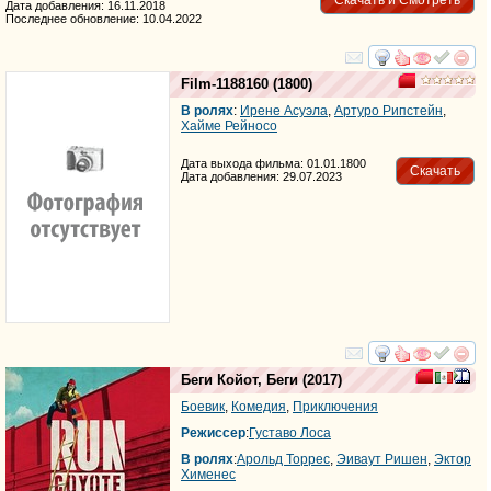
Скачать и Смотреть
Дата добавления: 16.11.2018
Последнее обновление: 10.04.2022
смотреть
инте
Film-1188160
(1800)
В ролях
:
Ирене Асуэла
,
Артуро Рипстейн
,
Хайме Рейносо
Дата выхода фильма: 01.01.1800
Скачать
Дата добавления: 29.07.2023
смотреть
инте
Беги Койот, Беги
(2017)
Боевик
,
Комедия
,
Приключения
Режиссер
:
Густаво Лоса
В ролях
:
Арольд Торрес
,
Эиваут Ришен
,
Эктор
Хименес