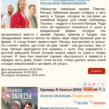
Константинов
,
Максим Онищенко
Обманутая неверным мужем Павлом,
Наташа Зябликова решает отобрать у него
виллу в Турции, которую он построил на
семейный бюджет для своей любовницы
Татьяны – подруги и коллеги Наташи. Ради
этого ей пришлось отказаться от доли в
юридической фирме, которую они
организовали вместе с мужем. Однако, приехав в Турцию, она
обнаруживает вместо виллы на берегу моря недостроенный дом на
ферме. А сосед Ахмет приветствует Наташу выстрелами из ружья.
Он считает землю, где стоит её дом, своей – она досталась ему от
отца. Наташе приходится всё начинать с нуля. Она знакомится с
русской девушкой Анной, которая вышла замуж за турка и теперь
скучает. И пока Аня помогает героине обустроиться и привести в
порядок часть дома, Ахмет готов на всё, чтобы сделать жизнь новой
соседки невыносимой и заставить её уехать…
Дата выхода фильма: 28.09.2024
Скачать
Дата добавления: 29.09.2024
Последнее обновление: 29.09.2024
смотреть
инте
1
Однажды В Залесье
(2024)
HD
Детектив
,
Мелодрама
,
Русский сериал
HD 1080
,
Завершён
Режиссер
:
Мария Маханько