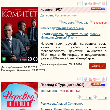
смотреть
инте
Комитет
(2024)
HD
Детектив
,
Русский сериал
HD 1080
,
HD 720
,
Завершён
Режиссер
:
Михаил Вассербаум
В ролях
:
Александр Константинов
,
Максим
Митяшин
,
Дмитрий Пчела
История трех друзей, связавших свою
жизнь со службой в органах
госбезопасности. Действие начинается в
70-е годы в Ленинграде и продолжается
уже в 2000-е — в Санкт-Петербурге.
Дата выхода фильма: 05.11.2024
Скачать
Дата добавления: 06.11.2024
Последнее обновление: 03.12.2024
смотреть
инте
Перевод С Турецкого
(2024)
HD
Мелодрама
,
Русский фильм
HD 1080
,
HD 720
Режиссер
:
Андрей Селиванов
В ролях
:
Елена Шилова
,
Александр