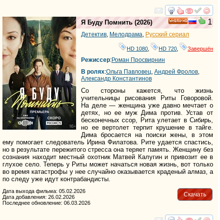
смотреть
инте
1
Я Буду Помнить
(2026)
HD
Детектив
,
Мелодрама
,
Русский сериал
HD 1080
,
HD 720
,
Завершён
Режиссер
:
Роман Просвирнин
В ролях
:
Ольга Павловец
,
Андрей Фролов
,
Александр Константинов
Со стороны кажется, что жизнь
учительницы рисования Риты Говоровой.
На деле — женщина уже давно мечтает о
детях, но ее муж Дима против. Устав от
бесконечных ссор, Рита улетает в Сибирь,
но ее вертолет терпит крушение в тайге.
Дима бросается на поиски жены, в этом
ему помогает следователь Ирина Филатова. Рите удается спастись,
но в результате пережитого стресса она теряет память. Женщину без
сознания находит местный охотник Матвей Калугин и привозит ее в
глухое село. Теперь у Риты может начаться новая жизнь, вот только
во время катастрофы у нее случайно оказывается краденый алмаз, а
по следу уже идут контрабандисты.
Дата выхода фильма: 05.02.2026
Скачать
Дата добавления: 26.02.2026
Последнее обновление: 06.03.2026