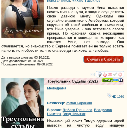
Константинов
,
Михаил Гаврилов
После развода с мужем Нина пытается
начать жизнь с нуля, а заодно осуществить
свою давнюю мечту. Однажды она
случайно знакомится с Альбертом, который
окружает её такой любовью и вниманием,
что Нина уверена - она встретила своего
принца. Но красивая сказка неожиданно
превращается в кошмар, из которого, как
кажется Нине, нет выхода. Она
отчаивается, но знакомство с Сергеем помогает ей не только встать
на ноги, но и обрести то, что она всегда так хотела, - любовь.
Дата выхода фильма: 03.10.2021
Скачать и Смотреть
Дата добавления: 04.10.2021
Последнее обновление: 09.08.2022
смотреть
инте
Треугольник Судьбы
(2021)
Мелодрама
HD 1080
Режиссер
:
Роман Барабаш
В ролях
:
Любава Грешнова
,
Владислав
Никитюк
,
Влад Никитюк
Начинающий юрист Тимур одержим идеей
вывести на чистую воду мощную