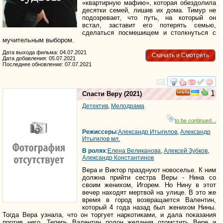
«квартирную мафию», которая обездолила
десятки семей, лишив их дома. Тимур не
подозревает, что путь, на который он
встал, заставит его потерять семью,
сделаться посмешищем и столкнуться с
мучительным выбором.
Дата выхода фильма: 04.07.2021
Скачать и Смотреть
Дата добавления: 05.07.2021
Последнее обновление: 07.07.2021
смотреть
инте
1
Спасти Веру
(2021)
Детектив
,
Мелодрама
to be continued...
Режиссеры
:
Александр Итыгилов
,
Александр
Итыгилов мл.
В ролях
:
Елена Великанова
,
Алексей Зубков
,
Александр Константинов
Вера и Виктор празднуют новоселье. К ним
должна прийти сестра Веры - Нина со
своим женихом, Игорем. Но Нину в этот
вечер находят мертвой на улице. В это же
время в город возвращается Валентин,
который 4 года назад был женихом Нины.
Тогда Вера узнала, что он торгует наркотиками, и дала показания
против него. Теперь Валентин полон желания отомстить Вере и