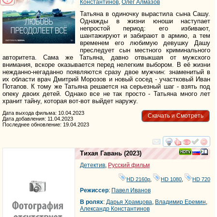
Константинов
,
Олег Алмазов
Татьяна в одиночку вырастила сына Сашу.
Однажды в жизни юноши наступает
непростой период: его избивают,
шантажируют и забирают в армию, а тем
временем его любимую девушку Дашу
преследует сын местного криминального
авторитета. Сама же Татьяна, давно отвыкшая от мужского
внимания, вскоре оказывается перед нелегким выбором. В её жизни
нежданно-негаданно появляются сразу двое мужчин: знаменитый в
их области врач Дмитрий Морозов и новый сосед - участковый Иван
Потапов. К тому же Татьяна решается на серьезный шаг - взять под
опеку двоих детей. Однако все не так просто - Татьяна много лет
хранит тайну, которая вот-вот выйдет наружу.
Дата выхода фильма: 10.04.2023
Скачать и Смотреть
Дата добавления: 11.04.2023
Последнее обновление: 19.04.2023
смотреть
инте
Тихая Гавань
(2023)
Детектив
,
Русский фильм
HD 2160р
,
HD 1080
,
HD 720
Режиссер
:
Павел Иванов
В ролях
:
Дарья Храмцова
,
Владимир Еремин
,
Александр Константинов