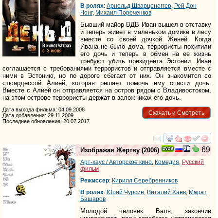
В ролях
:
Арнольд Шварценеггер
,
Рей Дон
Чонг
,
Михаил Пореченков
Бывший майор ВДВ Иван вышел в отставку
и теперь живет в маленьком домике в лесу
вместе со своей дочкой Женей. Когда
Ивана не было дома, террористы похитили
его дочь и теперь в обмен на ее жизнь
требуют убить президента Эстонии. Иван
соглашается с требованиями террористов и отправляется вместе с
ними в Эстонию, но по дороге сбегает от них. Он знакомится со
стюардессой Алией, которая решает помочь ему спасти дочь.
Вместе с Алией он отправляется на остров рядом с Владивостоком,
на этом острове террористы держат в заложниках его дочь.
Дата выхода фильма: 04.09.2008
Скачать и Смотреть
Дата добавления: 29.11.2009
Последнее обновление: 20.07.2017
смотреть
инте
69
Изображая Жертву
(2006)
Арт-хаус / Авторское кино
,
Комедия
,
Русский
фильм
Режиссер
:
Кирилл Серебренников
В ролях
:
Юрий Чурсин
,
Виталий Хаев
,
Марат
Башаров
Молодой человек Валя, закончив