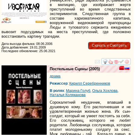
университет, ради заработка устраивается
в милицию, где изображает жертв
преступлений во время следственных
экспериментов. Следственная группа в
составе харизматичного капитана,
вооруженной видеокамерой прапорщицы
Люды и туповатого сержанта ежедневно
вывозит подсудимых на места преступлений, где положено
восстановить картину трагедии.
Дата выхода фильма: 08.06.2006
Скачать и Смотреть
Дата добавления: 19.01.2009
Последнее обновление: 25.06.2021
смотреть
инте
Постельные Сцены
(2005)
драма
Режиссер
:
Кирилл Серебренников
В ролях
:
Марина Голуб
,
Ольга Хохлова
,
Наталья Коляканова
Сорокалетний неудачник, впавший в
душевную кому. Его располневшая и не
удовлетворенная жизнью жена. Их сын-
солдат, который не умеет постоять за себя.
Его сослуживец, которого не любят
родители. Любовница сослуживца, которая
платит молоденькому солдату за секс.
Муж любовницы - гей... Когда-то давно, в