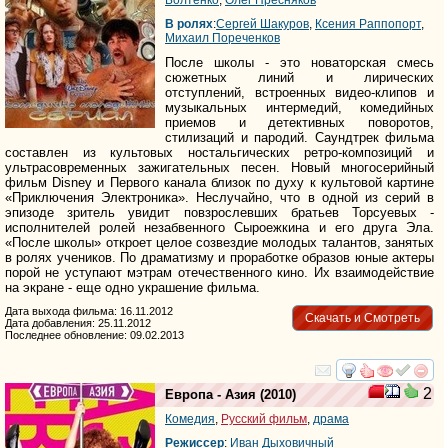
В ролях
:
Сергей Шакуров
,
Ксения Раппопорт
,
Михаил Пореченков
После школы - это новаторская смесь
сюжетных линий и лирических
отступлений, встроенных видео-клипов и
музыкальных интермедий, комедийных
приемов и детективных поворотов,
стилизаций и пародий. Саундтрек фильма
составлен из культовых ностальгических ретро-композиций и
ультрасовременных зажигательных песен. Новый многосерийный
фильм Disney и Первого канала близок по духу к культовой картине
«Приключения Электроника». Неслучайно, что в одной из серий в
эпизоде зритель увидит повзрослевших братьев Торсуевых -
исполнителей ролей незабвенного Сыроежкина и его друга Эла.
«После школы» откроет целое созвездие молодых талантов, занятых
в ролях учеников. По драматизму и проработке образов юные актеры
порой не уступают мэтрам отечественного кино. Их взаимодействие
на экране - еще одно украшение фильма.
Дата выхода фильма: 16.11.2012
Скачать и Смотреть
Дата добавления: 25.11.2012
Последнее обновление: 09.02.2013
смотреть
инте
2
Европа - Азия
(2010)
Комедия
,
Русский фильм
,
драма
Режиссер
:
Иван Дыховичный