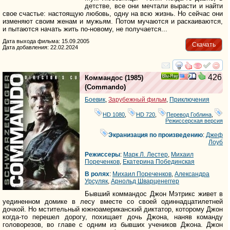
детстве, все они мечтали вырасти и найти
свое счастье: настоящую любовь, одну на всю жизнь. Но сейчас они
изменяют своим женам и мужьям. Потом мучаются и раскаиваются,
и пытаются начать жить по-новому, не получается...
Дата выхода фильма: 15.09.2005
Скачать
Дата добавления: 22.02.2024
смотреть
инте
426
Коммандос
(1985)
Ray
(
Commando
)
Боевик
,
Зарубежный фильм
,
Приключения
HD 1080
,
HD 720
,
Перевод Гоблина
,
Режиссерская версия
Экранизация по произведению
:
Джеф
Лоуб
Режиссеры
:
Марк Л. Лестер
,
Михаил
Пореченков
,
Екатерина Побединская
В ролях
:
Михаил Пореченков
,
Александра
Урсуляк
,
Арнольд Шварценеггер
Бывший коммандос Джон Мэтрикс живет в
уединенном домике в лесу вместе со своей одиннадцатилетней
дочкой. Но мстительный южноамериканский диктатор, которому Джон
когда-то перешел дорогу, похищает дочь Джона, наняв команду
головорезов, во главе с одним из бывших учеников Джона. Джон