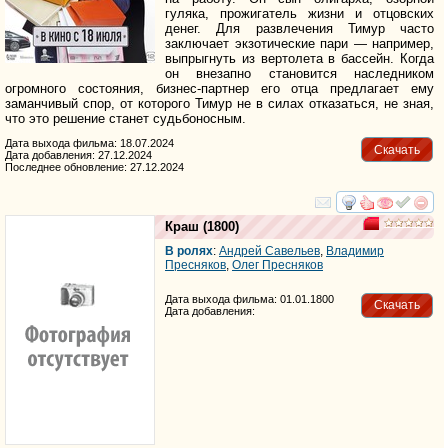
гуляка, прожигатель жизни и отцовских
денег. Для развлечения Тимур часто
заключает экзотические пари — например,
выпрыгнуть из вертолета в бассейн. Когда
он внезапно становится наследником
огромного состояния, бизнес-партнер его отца предлагает ему
заманчивый спор, от которого Тимур не в силах отказаться, не зная,
что это решение станет судьбоносным.
Дата выхода фильма: 18.07.2024
Скачать
Дата добавления: 27.12.2024
Последнее обновление: 27.12.2024
смотреть
инте
Краш
(1800)
В ролях
:
Андрей Савельев
,
Владимир
Пресняков
,
Олег Пресняков
Дата выхода фильма: 01.01.1800
Скачать
Дата добавления: