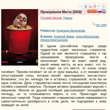
смотреть
инте
Проигранное Место
(2018)
HD
Русский фильм
,
Ужасы
HD 1080
Режиссер
:
Надежда Михалкова
В ролях
:
Алексей Дякин
,
Анна Михалкова
,
Ирина Мартыненко
В одном российском городке среди
подростков ходит несколько страшилок.
Одной из них является страшилка о так
называемом проигранном месте в
кинотеатре. Никто не знает, какой ряд,
какой номер места, но все знают, что то,
кто сядет на это место, то очень скоро
погибнет. Причём погибнет он не от руки маньяка, а от неизвестной
потусторонней силы, которая начнёт преследовать несчастного.
Возможно, эта бы легенда так и осталась страшилкой, если бы не
одно событие. Двое старшеклассников после посещения кинотеатра
погибли странной смертью. Полиция активно прорабатывает версию с
маньяком. Многие из друзей погибших рассказывают полицейским
легенду, но те отказываются верить в это. Происходит ещё
несколько смертей. Тогда компания старшеклассников намеревается
самостоятельно разобраться в этом деле, не подозревая к чему
приведёт их затея.