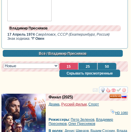
Владимир Пресняков
17 Апрель 1974
Свердловск, СССР (Екатеринбург, Россия)
Знак зодиака:
♈ Овен
Всё
/ Владимир Пресняков
15
25
50
Скрывать просмотренные
смотреть
инте
Финал
(2025)
HD
Драма
,
Русский фильм
,
Спорт
HD 1080
Режиссеры
:
Петр Зеленов
,
Владимир
Пресняков
,
Олег Пресняков
В ролях
:
Денис Шведов
,
Вадим Соснин
,
Влада