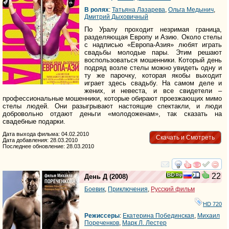
В ролях
:
Татьяна Лазарева
,
Ольга Медынич
,
Дмитрий Дыховичный
По Уралу проходит незримая граница,
разделяющая Европу и Азию. Около стелы
с надписью «Европа-Азия» любят играть
свадьбы молодые пары. Этим решают
воспользоваться мошенники. Который день
подряд возле стелы можно увидеть одну и
ту же парочку, которая якобы выходит
играет здесь свадьбу. На самом деле и
жених, и невеста, и все свидетели –
профессиональные мошенники, которые обирают проезжающих мимо
стелы людей. Они разыгрывают настоящие спектакли, и люди
добровольно отдают деньги «молодоженам», так сказать на
свадебные подарки.
Дата выхода фильма: 04.02.2010
Скачать и Смотреть
Дата добавления: 28.03.2010
Последнее обновление: 28.03.2010
смотреть
инте
22
День Д
(2008)
Боевик
,
Приключения
,
Русский фильм
HD 720
Режиссеры
:
Екатерина Побединская
,
Михаил
Пореченков
,
Марк Л. Лестер