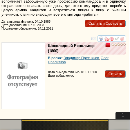
вспоминает заброшенную уже профессию коммандоса и в одиночку
отправляется спасать свою дочь, для этого ему придется перебить
целую армию бандитов и встретиться лицом к лицу с бывшим
учеником, отлично знающим все его методы «работы».
Дата выхода фильма: 04.10.1985
Скачать и Смотреть
Дата добавления: 07.10.2008
Последнее обновление: 24.11.2021
смотреть
инте
Шоколадный Револьвер
(1800)
В ролях
:
Владимир Пресняков
,
Олег
Пресняков
Дата выхода фильма: 01.01.1800
Скачать
Дата добавления: