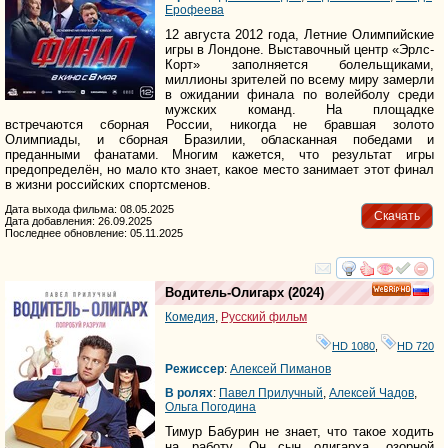
Ерофеева
12 августа 2012 года, Летние Олимпийские
игры в Лондоне. Выставочный центр «Эрлс-
Корт» заполняется болельщиками,
миллионы зрителей по всему миру замерли
в ожидании финала по волейболу среди
мужских команд. На площадке
встречаются сборная России, никогда не бравшая золото
Олимпиады, и сборная Бразилии, обласканная победами и
преданными фанатами. Многим кажется, что результат игры
предопределён, но мало кто знает, какое место занимает этот финал
в жизни российских спортсменов.
Дата выхода фильма: 08.05.2025
Скачать
Дата добавления: 26.09.2025
Последнее обновление: 05.11.2025
смотреть
инте
Водитель-Олигарх
(2024)
HD
Комедия
,
Русский фильм
HD 1080
,
HD 720
Режиссер
:
Алексей Пиманов
В ролях
:
Павел Прилучный
,
Алексей Чадов
,
Ольга Погодина
Тимур Бабурин не знает, что такое ходить
на работу. Он сын олигарха, озорной