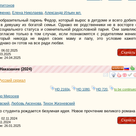
апитонов
вченко
,
Елена Николаева
,
Александр Ильин мл.
ообразительный парень Федор, который вырос в детдоме и всего добил
в девушку из богатой семьи. Однако ее родственники не в восторге 
 социального статуса и сомнительной родословной парня. Они заявляю
огласие только в том случае, если познакомятся с родителями жених
торый никогда не видел своих маму и папу, это условие кажет
нако он готов на все ради любви.
 06.02.2025
Скачать
03.2025
е: 24.04.2025
 Наказание
(2024)
HD
смотре
и
Русский сериал
HD 2160р
,
HD 1080
,
HD 720
,
to be continued
р Мирзоев
вский
,
Любовь Аксенова
,
Тихон Жизневский
го студента рождается безумная идея. Новое прочтение великого романа
 02.11.2024
Скачать
11.2024
е: 26.01.2025