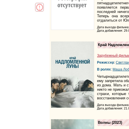
пятнадцатилетнего
появляется пер
последней ничего
Теперь она всер
отдалиться от Юл
Дата выхода фильма:
Дата добавления: 29.
Край Надломле
Зарубежный филь
Режиссер
:
Светла
В ролях
:
Маша Ло
Четырнадцатилетня
ему запретила об
из дома. Мать и 
никто не приезжа
страхи, которые
восстановления се
Дата выхода фильма:
Дата добавления: 21.
Волны
(2023)