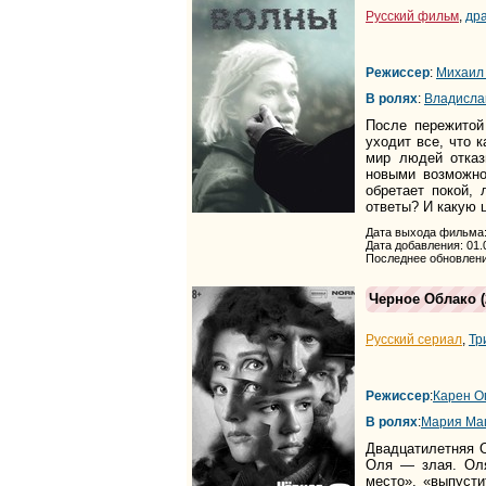
Русский фильм
,
др
Режиссер
:
Михаил
В ролях
:
Владисла
После пережитой
уходит все, что 
мир людей отказ
новыми возможно
обретает покой,
ответы? И какую 
Дата выхода фильма:
Дата добавления: 01.
Последнее обновлени
Черное Облако
(
Русский сериал
,
Тр
Режиссер
:
Карен О
В ролях
:
Мария Ма
Двадцатилетняя О
Оля — злая. Оля
место», «выпусти