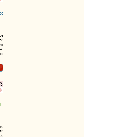
ть
нтересует
80
ое
Но
ит
бы
то
3
ть
нтересует
...
то
ти
ее