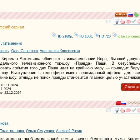
)
HD
смотре
и
усский сериал
HD 2160р
,
HD 1080
,
HD 720
,
to be continued
 Литвиненко
кович
,
Олег Савостюк
,
Анастасия Красовская
а Кирилла Артемьева обвиняют в изнасиловании Веры, бывшей девуш
ндального телевизионного ток-шоу «Правда» Паши. В безуспешн
овать события того дня Паша идет на крайнюю меру — приводит Веру
к-шоу. Выступление в телеэфире имеет неожиданный эффект для все
ание шоу, отнюдь не поиск правды становится главной целью участников
 01.11.2024
Скачать
11.2024
е: 22.12.2024
смотре
и
лкова
 Толстоганова
,
Ольга Сутулова
,
Алексей Розин
лючительно проблемам своей семьи: вечно болеющего мужа Кости