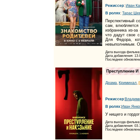
Режиссер
:
Иван К
В ролях
:
Тарас Ше
Перспективный с
сам, влюбляется 
избранника из-за
что дадут свое с
Для Федора, ко
невыполнимым. Од
Дата выхода фильма:
Дата добавления: 13.
Последнее обновлени
Преступление И
Драма
,
Криминал
,
Режиссер
:
Владими
В ролях
:
Иван Янко
У нищего и гордо
Дата выхода фильма:
Дата добавления: 03.
Последнее обновлени