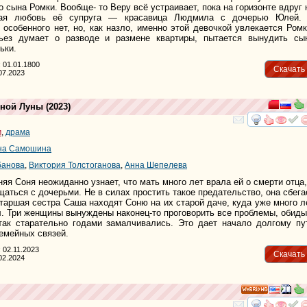
 сына Ромки. Вообще- то Веру всё устраивает, пока на горизонте вдруг 
вая любовь её супруга — красавица Людмила с дочерью Юлей.
 особенного нет, но, как назло, именно этой девочкой увлекается Ромк
ьез думает о разводе и размене квартиры, пытается вынудить сы
ьки.
 01.01.1800
Скачать
07.2023
нной Луны
(2023)
смотре
и
м
,
драма
на Самошина
банова
,
Виктория Толстоганова
,
Анна Шепелева
я Соня неожиданно узнает, что мать много лет врала ей о смерти отца,
щаться с дочерьми. Не в силах простить такое предательство, она сбега
старшая сестра Саша находят Соню на их старой даче, куда уже много л
л. Три женщины вынуждены наконец-то проговорить все проблемы, обиды
 так старательно годами замалчивались. Это дает начало долгому пу
мейных связей.
 02.11.2023
Скачать
02.2024
HD