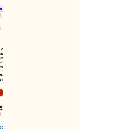
ть
нтересует
...
 о
ав
ом
ры
ие
мы
ть
ет
5
ть
нтересует
20