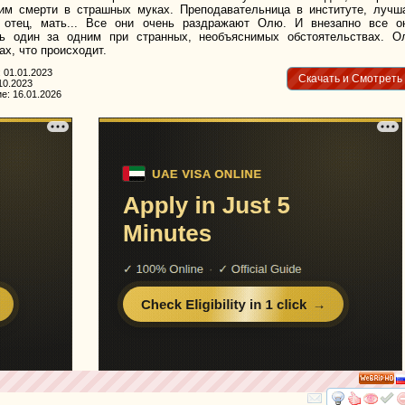
 им смерти в страшных муках. Преподавательница в институте, лучш
, отец, мать... Все они очень раздражают Олю. И внезапно все о
ь один за одним при странных, необъяснимых обстоятельствах. О
ах, что происходит.
 01.01.2023
Скачать и Смотреть
10.2023
е: 16.01.2026
HD