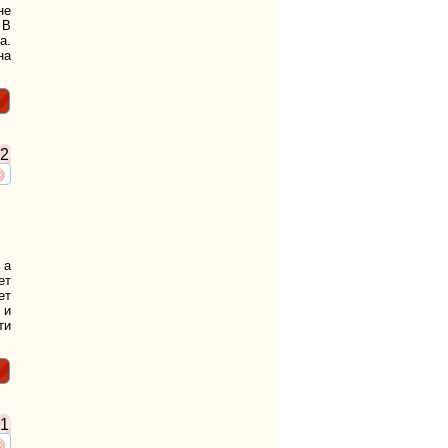
не
 В
а.
на
2
ть
нтересует
 а
ет
ет
 и
ти
1