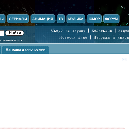
МЫ
СЕРИАЛЫ
АНИМАЦИЯ
ТВ
МУЗЫКА
ЮМОР
ФОРУМ
Скоро на экране
Коллекции
Реце
Новости кино
Награды и кино
иренный поиск
Награды и кинопремии