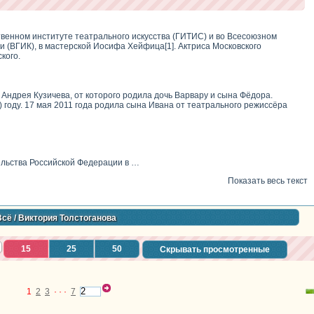
твенном институте театрального искусства (ГИТИС) и во Всесоюзном
 (ВГИК), в мастерской Иосифа Хейфица[1]. Актриса Московского
кого.
 Андрея Кузичева, от которого родила дочь Варвару и сына Фёдора.
) году. 17 мая 2011 года родила сына Ивана от театрального режиссёра
льства Российской Федерации в …
Показать весь текст
Всё
/ Виктория Толстоганова
15
25
50
Скрывать просмотренные
1
2
3
· · ·
7