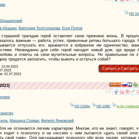
смотре
и
ама
HD 10
 Брашинский
в Абашин
,
Виктория Толстоганова
,
Егор Попов
 страшной трагедии герой оставляет свою прежнюю жизнь. В прошл
казалось важным — работа, успех, привычные ритмы большого города. 
ывается отпускать его, врывается в избранное им одиночество, ман
стями. Неожиданно для себя герой находит новый дом, где вроде 
 любовь и ответы на свои мучительные вопросы. Но правильные ли э
цену придется заплатить, чтобы выжить и остаться собой?
 13.04.2023
Скачать и Смотреть
07.2023
е: 01.07.2023
2023)
HD
смотре
и
иллер
HD 2160р
,
HD 1080
,
to be continued
ганесян
цель
,
Марьяна Спивак
,
Филипп Янковский
ля не отличается легким характером. Многие, кто ее знают, говорят, ч
 ходит к психологу и на сессиях с ним пытается «дать своей злос
ть свой гнев». Оля рассказывает психологу обо всех людях, которые 