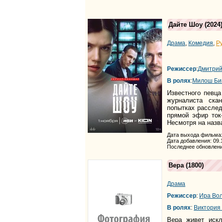
Дайте Шоу
(2024
Драма
,
Комедия
,
Р
Режиссер
:
Дмитрий
В ролях
:
Милош Би
Известного певц
журналиста ска
попытках расслед
прямой эфир то
Несмотря на назв
Дата выхода фильма:
Дата добавления: 09.
Последнее обновлени
Вера
(1800)
Драма
Режиссер
:
Ира Во
В ролях
:
Виктория
Вера живет иск