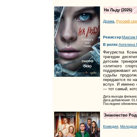
На Льду
(2026)
Драма
,
Русский се
Режиссер
:
Максим 
В ролях
:
Ангелина
Фигуристка Ксен
трагедии десятил
детским тренеро
«элитного спор
поддерживают илл
судьбы продолж
передаются по на
вслух. И именно 
— тот самый, кот
Дата выхода фильма:
Дата добавления: 01.
Последнее обновлени
Знакомство Род
Комедия
,
Мелодра