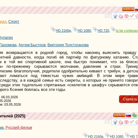
HD
смотре
и
риал
,
Спорт
HD 2160р
,
HD 1080
,
HD 720
,
to be continued
Кулагин
 Пахомова
,
Артем Быстров
,
Виктория Толстоганова
ия возвращается в родной город, чтобы наконец выяснить правду
етней давности, когда погиб её партнёр по фигурному катанию. Ст
м в той же спортивной школе, она быстро понимает, что за блеск
та» по-прежнему скрываются молчание, давление и страх. Трене
юзию благополучия, родители одобрительно кивают с трибун, а детск
ают ломаться под тяжестью чужих амбиций. В этом мире трав
следству, а в каждой семье есть секреты, о которых не принято говори
среди этих тщательно спрятанных «скелетов в шкафу» скрывается отв
орого Ксения боялась все эти годы.
 06.03.2026
Скачать
05.2026
е: 03.05.2026
ителей
(2025)
HD
смотре
и
ма
,
Русский фильм
HD 2160р
,
HD 1080
,
HD 7