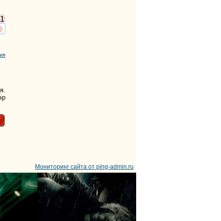
1
ть
нтересует
ия
я.
эр
Мониторинг сайта от ping-admin.ru