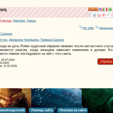
024)
HD
смотре
и
й фильм
,
Триллер
,
Ужасы
HD 1080
,
Экранизац
 Салерно
иттон
,
Джованни Чирфьера
,
Томмазо Базили
когда ее дочь Робин чудесным образом оживает после несчастного случа
меняется ужасом, когда женщина замечает изменения в дочери. Кл
нечто темное последовало за ней с того света.
 25.07.2024
Скачать
03.2025
е: 11.03.2026
авообладателей
Помощь сайту
Реклама на сайте