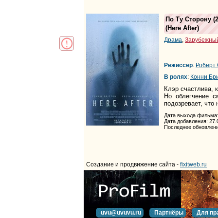
По Ту Сторону
(2
(
Here After
)
Драма
,
Зарубежны
Режиссер
:
Роберт
В ролях
:
Конни Бр
Клэр счастлива, 
Но облегчение с
подозревает, что 
Дата выхода фильма:
Дата добавления: 27.
Последнее обновлени
Создание и продвижение сайта -
fixitweb.ru
uvu@uvuvu.ru
Партнёры
Для пр