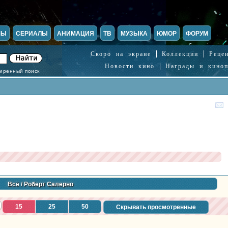
МЫ
СЕРИАЛЫ
АНИМАЦИЯ
ТВ
МУЗЫКА
ЮМОР
ФОРУМ
Скоро на экране
Коллекции
Реце
Новости кино
Награды и кино
иренный поиск
Всё
/ Роберт Салерно
15
25
50
Скрывать просмотренные