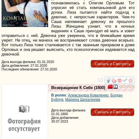
познакомилась с Олегом Орловым. Тот
упросил её стать компаньонкой для его
дочки. Лиза пытается найти подход к
девочке, с непростым характером. Чем-то
Саша напоминает девочку из прошлого
Лизы. Женщина узнает, что в ночных
видениях к Саше приходит её мать и зовет
отправиться с ней. Девочка уже уверенна, что в ближайшее время
умрет. Ни отец, ни мачеха не воспринимают слова девочки всерьез.
Вот только Лиза тоже сталкивается с так званным призраком в доме
Орловых и она решает выяснить, кто психологически издевается над
девочкой.
Дата выхода фильма: 01.01.2020
Скачать и Смотреть
Дата добавления: 27.01.2020
Последнее обновление: 27.01.2020
смотреть
инте
Возвращение К Себе
(1800)
В ролях
:
Александра Коваленко
,
Богдан
Буйлук
,
Марина Шихалеева
Дата выхода фильма:
Скачать и Смотреть
01.01.1800
Дата добавления:
30.07.2023