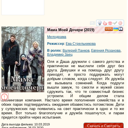
смотреть
инте
Мама Моей Дочери
(2019)
Мелодрама
Режиссер
:
Ева Стрельникова
В ролях
:
Валерий Панков
,
Евгения Розанова
,
Владимир Заец
Оля и Даша дружили с самого детства и
практически не мыслили себя друг без
друга. Девушки и на помощь друг другу
приходят, и просто поддержать могут
добрым словом, когда следует. Их дружба
не вызывала сомнений. Когда подруги
вышли замуж, то смогли и мужей своих
сдружить так, что те совместный бизнес
устроили. И общим делом стала
клининговая компания. Настало время пополнения семейства и в
обоих парах подтвердились ожидания обзавестись потомством. Дети
у супружеских пар появились на свет практически в одно и то же
время. Вот только благополучие и дружба пошатнутся, и парам
придется пройти через испытания.
Дата выхода фильма: 10.03.2019
Скачать и Смотреть
Дата добавления: 26.03.2020