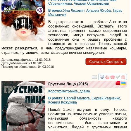
Стрельникова
,
Андрей Осмаловский
В ролях
:
Яна Ляхович
,
Андрей Журба
,
Тарас
Мельничук
В центре сюжета — работа Агентства
осознанных сновидений. Эксперты этого
агентства, применяя самые современные
технологии, могут погружать людей в
осознанные сны и решать проблемы с
помощью их толкования. Теперь каждый
может разобраться, о чем предупреждают навязчивые кошмары,
странные, пугающие, изматывающие ночные сновидения.
Дата выхода фильма: 11.01.2016
Скачать и Смотреть
Дата добавления: 21.01.2016
Последнее обновление: 04.03.2016
смотреть
инте
Грустное Лицо
(2015)
Короткометражка
,
драма
В ролях
:
Сергей Малюга
,
Сергей Радченко
,
Ксения Кожухова
Новый Закон вступил в силу. Теперь,
несмотря на невыносимые условия жизни,
наивысшая обязанность каждого
соплеменника – быть счастливым и
улыбаться. Людей с грустными лицами