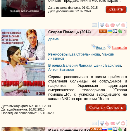
считают предателями и жестоко карают.
Дата выхода фильма: 01.01.2015
Скачать
Дата добавления: 22.02.2024
смотреть
инте
1
Скорая Помощь
(2014)
драма
Врачи
,
Завершён
Режиссеры
:
Ева Стрельникова
,
Максим
Литвинов
В ролях
:
Валерия Ланская
,
Денис Васильев
,
Антон Батырев
Сериал рассказывает о жизни приёмного
отделения больницы, её сотрудников и
пациентов. Украинская адаптация
американского телесериала "Скорая
помощь/ER", с успехом выходившего на
канале NBC на протяжении 15 лет.
Дата выхода фильма: 01.01.2014
Скачать и Смотреть
Дата добавления: 10.02.2015
Последнее обновление: 15.11.2020
смотреть
инте
4
Мама Поневоле
(2012)