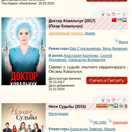
Последнее обновление: 26.03.2020
смотреть
инте
Доктор Ковальчук
(2017)
(
Лікар Ковальчук
)
Зарубежный сериал
,
драма
Врачи
Режиссеры
:
Ева Стрельникова
,
Вера Яковенко
В ролях
:
Анастасия Карпенко
,
Сергей
Деревянко
,
Александр Форманчук
Сериал о судьбе опытного кардиохирурга -
Оксаны Ковальчук.
Дата выхода фильма:
Скачать и Смотреть
30.10.2017
Дата добавления:
22.02.2024
смотреть
инте
6
Нити Судьбы
(2016)
HD
Мелодрама
HD 1080
,
Завершён
Режиссеры
:
Александр Тименко
,
Мария