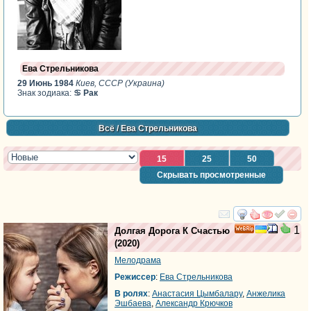
Ева Стрельникова
29 Июнь 1984
Киев, СССР (Украина)
Знак зодиака:
♋ Рак
Всё
/ Ева Стрельникова
15
25
50
Скрывать просмотренные
смотреть
инте
1
Долгая Дорога К Счастью
(2020)
Мелодрама
Режиссер
:
Ева Стрельникова
В ролях
:
Анастасия Цымбалару
,
Анжелика
Эшбаева
,
Александр Крючков