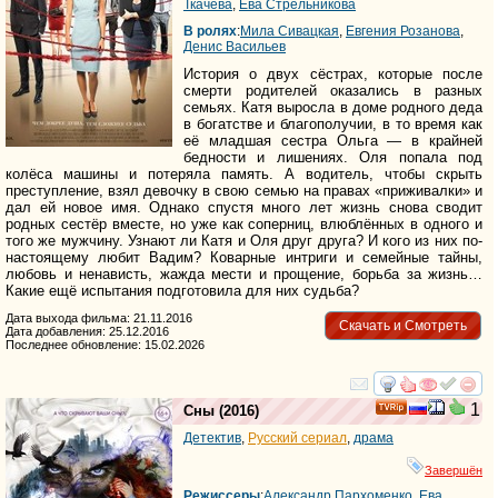
Ткачёва
,
Ева Стрельникова
В ролях
:
Мила Сивацкая
,
Евгения Розанова
,
Денис Васильев
История о двух сёстрах, которые после
смерти родителей оказались в разных
семьях. Катя выросла в доме родного деда
в богатстве и благополучии, в то время как
её младшая сестра Ольга — в крайней
бедности и лишениях. Оля попала под
колёса машины и потеряла память. А водитель, чтобы скрыть
преступление, взял девочку в свою семью на правах «приживалки» и
дал ей новое имя. Однако спустя много лет жизнь снова сводит
родных сестёр вместе, но уже как соперниц, влюблённых в одного и
того же мужчину. Узнают ли Катя и Оля друг друга? И кого из них по-
настоящему любит Вадим? Коварные интриги и семейные тайны,
любовь и ненависть, жажда мести и прощение, борьба за жизнь…
Какие ещё испытания подготовила для них судьба?
Дата выхода фильма: 21.11.2016
Скачать и Смотреть
Дата добавления: 25.12.2016
Последнее обновление: 15.02.2026
смотреть
инте
1
Сны
(2016)
Детектив
,
Русский сериал
,
драма
Завершён
Режиссеры
:
Александр Пархоменко
,
Ева