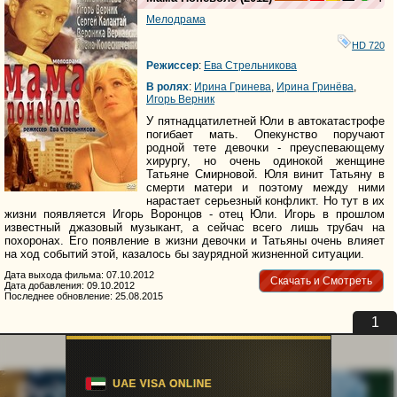
HD
Мелодрама
HD 720
Режиссер
:
Ева Стрельникова
В ролях
:
Ирина Гринева
,
Ирина Гринёва
,
Игорь Верник
У пятнадцатилетней Юли в автокатастрофе
погибает мать. Опекунство поручают
родной тете девочки - преуспевающему
хирургу, но очень одинокой женщине
Татьяне Смирновой. Юля винит Татьяну в
смерти матери и поэтому между ними
нарастает серьезный конфликт. Но тут в их
жизни появляется Игорь Воронцов - отец Юли. Игорь в прошлом
известный джазовый музыкант, а сейчас всего лишь трубач на
похоронах. Его появление в жизни девочки и Татьяны очень влияет
на ход событий этой, казалось бы заурядной жизненной ситуации.
Дата выхода фильма: 07.10.2012
Скачать и Смотреть
Дата добавления: 09.10.2012
Последнее обновление: 25.08.2015