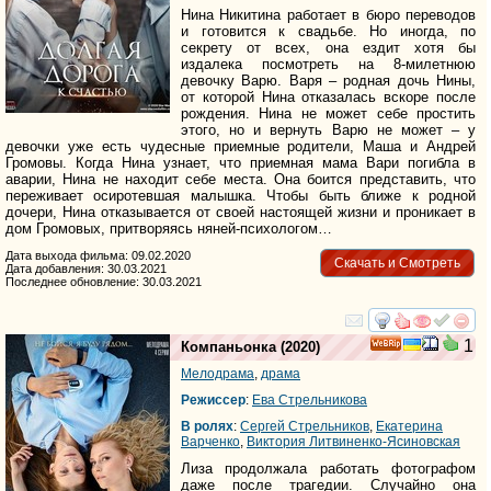
Нина Никитина работает в бюро переводов
и готовится к свадьбе. Но иногда, по
секрету от всех, она ездит хотя бы
издалека посмотреть на 8-милетнюю
девочку Варю. Варя – родная дочь Нины,
от которой Нина отказалась вскоре после
рождения. Нина не может себе простить
этого, но и вернуть Варю не может – у
девочки уже есть чудесные приемные родители, Маша и Андрей
Громовы. Когда Нина узнает, что приемная мама Вари погибла в
аварии, Нина не находит себе места. Она боится представить, что
переживает осиротевшая малышка. Чтобы быть ближе к родной
дочери, Нина отказывается от своей настоящей жизни и проникает в
дом Громовых, притворяясь няней-психологом…
Дата выхода фильма: 09.02.2020
Скачать и Смотреть
Дата добавления: 30.03.2021
Последнее обновление: 30.03.2021
смотреть
инте
1
Компаньонка
(2020)
Мелодрама
,
драма
Режиссер
:
Ева Стрельникова
В ролях
:
Сергей Стрельников
,
Екатерина
Варченко
,
Виктория Литвиненко-Ясиновская
Лиза продолжала работать фотографом
даже после трагедии. Случайно она