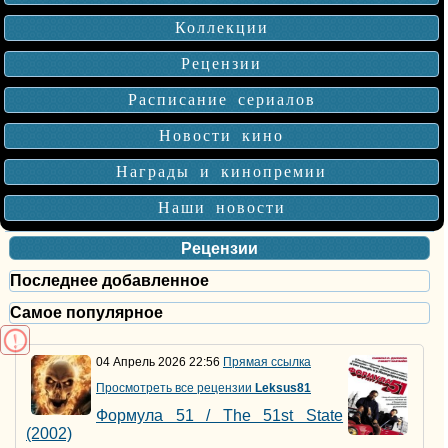
Коллекции
Рецензии
Расписание сериалов
Новости кино
Награды и кинопремии
Наши новости
Рецензии
Последнее добавленное
Самое популярное
04 Апрель 2026 22:56
Прямая ссылка
Просмотреть все рецензии
Leksus81
Формула 51 / The 51st State
(2002)