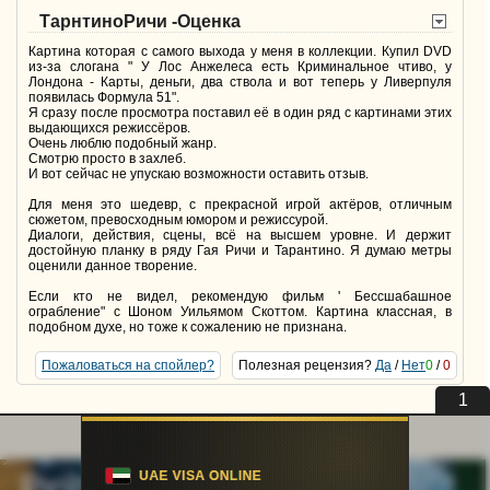
ТарнтиноРичи -Оценка
Картина которая с самого выхода у меня в коллекции. Купил DVD
из-за слогана " У Лос Анжелеса есть Криминальное чтиво, у
Лондона - Карты, деньги, два ствола и вот теперь у Ливерпуля
появилась Формула 51".
Я сразу после просмотра поставил её в один ряд с картинами этих
выдающихся режиссёров.
Очень люблю подобный жанр.
Смотрю просто в захлеб.
И вот сейчас не упускаю возможности оставить отзыв.
Для меня это шедевр, с прекрасной игрой актёров, отличным
сюжетом, превосходным юмором и режиссурой.
Диалоги, действия, сцены, всё на высшем уровне. И держит
достойную планку в ряду Гая Ричи и Тарантино. Я думаю метры
оценили данное творение.
Если кто не видел, рекомендую фильм ' Бессшабашное
ограбление" с Шоном Уильямом Скоттом. Картина классная, в
подобном духе, но тоже к сожалению не признана.
Пожаловаться на спойлер?
Полезная рецензия?
Да
/
Нет
0
/
0
1
Вернуться к фильму