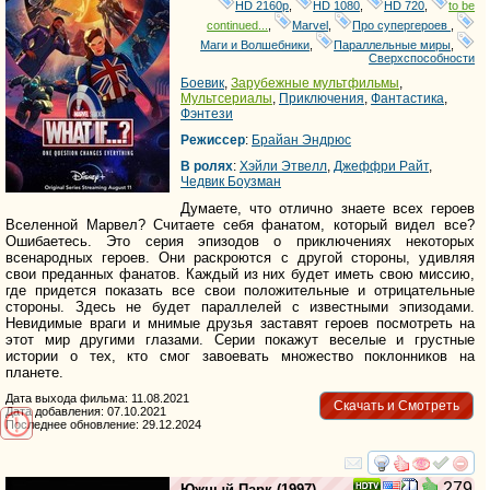
HD 2160р
,
HD 1080
,
HD 720
,
to be
continued...
,
Marvel
,
Про супергероев
,
Маги и Волшебники
,
Параллельные миры
,
Сверхспособности
Боевик
,
Зарубежные мультфильмы
,
Мультсериалы
,
Приключения
,
Фантастика
,
Фэнтези
Режиссер
:
Брайан Эндрюс
В ролях
:
Хэйли Этвелл
,
Джеффри Райт
,
Чедвик Боузман
Думаете, что отлично знаете всех героев
Вселенной Марвел? Считаете себя фанатом, который видел все?
Ошибаетесь. Это серия эпизодов о приключениях некоторых
всенародных героев. Они раскроются с другой стороны, удивляя
свои преданных фанатов. Каждый из них будет иметь свою миссию,
где придется показать все свои положительные и отрицательные
стороны. Здесь не будет параллелей с известными эпизодами.
Невидимые враги и мнимые друзья заставят героев посмотреть на
этот мир другими глазами. Серии покажут веселые и грустные
истории о тех, кто смог завоевать множество поклонников на
планете.
Дата выхода фильма: 11.08.2021
Скачать и Смотреть
Дата добавления: 07.10.2021
Последнее обновление: 29.12.2024
смотреть
инте
279
Южный Парк
(1997)