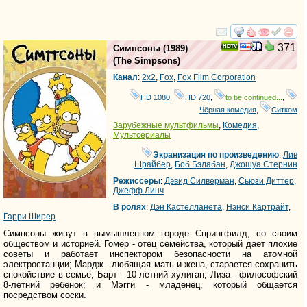
смотреть
инте
371
Симпсоны
(1989)
(
The Simpsons
)
Канал
:
2x2
,
Fox
,
Fox Film Corporation
HD 1080
,
HD 720
,
to be continued...
,
Чёрная комедия
,
Ситком
Зарубежные мультфильмы
,
Комедия
,
Мультсериалы
Экранизация по произведению
:
Лив
Шрайбер
,
Боб Бэлабан
,
Джошуа Стернин
Режиссеры
:
Дэвид Силверман
,
Сьюзи Диттер
,
Джефф Линч
В ролях
:
Дэн Кастелланета
,
Нэнси Картрайт
,
Гарри Ширер
Симпсоны живут в вымышленном городе Спрингфилд, со своим
обществом и историей. Гомер - отец семейства, который дает плохие
советы и работает инспектором безопасности на атомной
электростанции; Мардж - любящая мать и жена, старается сохранить
спокойствие в семье; Барт - 10 летний хулиган; Лиза - философский
8-летний ребенок; и Мэгги - младенец, который общается
посредством соски.