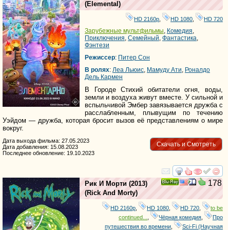
Ray
(
Elemental
)
HD 2160р
,
HD 1080
,
HD 720
Зарубежные мультфильмы
,
Комедия
,
Приключения
,
Семейный
,
Фантастика
,
Фэнтези
Режиссер
:
Питер Сон
В ролях
:
Леа Льюис
,
Мамуду Ати
,
Роналдо
Дель Кармен
В Городе Стихий обитатели огня, воды,
земли и воздуха живут вместе. У сильной и
вспыльчивой Эмбер завязывается дружба с
расслабленным, плывущим по течению
Уэйдом — дружба, которая бросит вызов её представлениям о мире
вокруг.
Дата выхода фильма: 27.05.2023
Скачать и Смотреть
Дата добавления: 15.08.2023
Последнее обновление: 19.10.2023
смотреть
инте
178
Рик И Морти
(2013)
Ray
(
Rick And Morty
)
HD 2160р
,
HD 1080
,
HD 720
,
to be
continued...
,
Чёрная комедия
,
Про
путешествия во времени
,
Sci-Fi (Научная