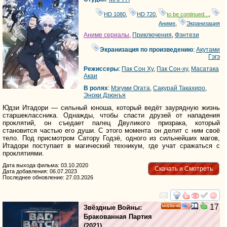
HD 1080
,
HD 720
,
to be continued...
,
Аниме
,
Экранизация
Аниме сериалы
,
Приключения
,
Фэнтези
Экранизация по произведению
:
Акутами
Гэгэ
Режиссеры
:
Пак Сон Ху
,
Пак Сон-ху
,
Масатака
Акаи
В ролях
:
Мэгуми Огата
,
Сакурай Такахиро
,
Эноки Дзюнъя
Юдзи Итадори — сильный юноша, который ведёт заурядную жизнь
старшеклассника. Однажды, чтобы спасти друзей от нападения
проклятий, он съедает палец Двуликого призрака, который
становится частью его души. С этого момента он делит с ним своё
тело. Под присмотром Сатору Годзё, одного из сильнейших магов,
Итадори поступает в магический техникум, где учат сражаться с
проклятиями.
Дата выхода фильма: 03.10.2020
Скачать и Смотреть
Дата добавления: 06.07.2023
Последнее обновление: 27.03.2026
смотреть
инте
17
Звёздные Войны:
HD
Бракованная Партия
(2021)