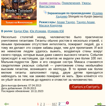
Аниме сериалы
,
Приключения
,
Ужасы
,
Фантастика
Экранизация по произведению
:
Исаяма
Хадзимэ
Shingeki no Kyojin (манга)
Режиссеры
:
Араки Тэцуро
,
Тэцуро Араки
,
Масаси Коидзука
В ролях
:
Кадзи Юки
,
Юи Исикава
,
Исикава Юй
Несколько столетий назад, человечество было практически
уничтожено гигантами. Гиганты обычно ростом в несколько этажей, с
явными признаками отсутствия интеллекта, пожирают людей, да к
тому же делают это скорее забавы ради, чем для пропитания. И всё
же немногим людям удалось выжить, воздвигнув стены вокруг
своего города, которые выше даже самого высокого гиганта. События
происходят в настоящем, где гигантов не видели уже более 100 лет.
Мальчик-подросток Эрен и его сводная сестра Микаса становятся
свидетелями ужасных событий — уничтожение стены необычайно
высоким гигантом, возникшего из неоткуда. В то время как более
мелкие гиганты заполоняют город, двум детям приходится
наблюдать за тем, как заживо пожирают их мать. Эрен клянётся что
он убьёт всех гигантов до единого и отомстит за человечество.
Дата выхода фильма: 07.04.2013
Скачать и Смотреть
Дата добавления: 29.09.2013
Последнее обновление: 10.11.2023
1
2
3
· · ·
667