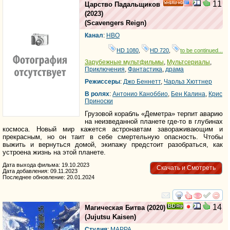
11
Царство Падальщиков
HD
(2023)
(
Scavengers Reign
)
Канал
:
HBO
HD 1080
,
HD 720
,
to be continued...
Зарубежные мультфильмы
,
Мультсериалы
,
Приключения
,
Фантастика
,
драма
Режиссеры
:
Джо Беннетт
,
Чарльз Хюттнер
В ролях
:
Антонио Каноббио
,
Бен Калина
,
Крис
Приноски
Грузовой корабль «Деметра» терпит аварию
на неизведанной планете где-то в глубинах
космоса. Новый мир кажется астронавтам завораживающим и
прекрасным, но он таит в себе смертельную опасность. Чтобы
выжить и вернуться домой, экипажу предстоит разобраться, как
устроена жизнь на этой планете.
Дата выхода фильма: 19.10.2023
Скачать и Смотреть
Дата добавления: 09.11.2023
Последнее обновление: 20.01.2024
смотреть
инте
14
Магическая Битва
(2020)
(
Jujutsu Kaisen
)
Студия
:
MAPPA