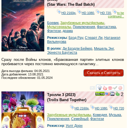
(
Star Wars: The Bad Batch
)
HD 2160р
,
HD 1080
,
HD 720
,
to be
continued...
Боевик
,
Зарубежные мультфильмы
,
Мультсериалы
,
Приключения
,
Фантастика
,
Фэнтези
,
драма
Режиссеры
:
Брэд Рау
,
Стюарт Ли
,
Натаниэл
Вильянуэва
В ролях
:
Ди Брэдли Бейкер
,
Мишель Энг
,
Эрнесто Баутиста
Сразу после Войны клонов, «Бракованная партия» элитных клонов
пробивается через постоянно меняющуюся галактику...
Дата выхода фильма: 04.05.2021
Скачать и Смотреть
Дата добавления: 13.08.2021
Последнее обновление: 01.05.2024
смотреть
инте
2
Тролли 3
(2023)
(
Trolls Band Together
)
HD 2160р
,
HD 1080
,
HD 720
Зарубежные мультфильмы
,
Комедия
,
Музыка
,
Приключения
,
Семейный
,
Фэнтези
Режиссер
:
Уолт Дорн