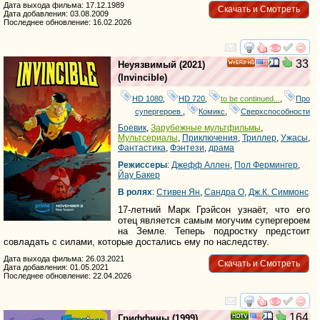
Дата выхода фильма: 17.12.1989
Скачать и Смотреть
Дата добавления: 03.08.2009
Последнее обновление: 16.02.2026
смотреть
инте
33
Неуязвимый
(2021)
HD
(
Invincible
)
HD 1080
,
HD 720
,
to be continued...
,
Про
супергероев
,
Комикс
,
Сверхспособности
Боевик
,
Зарубежные мультфильмы
,
Мультсериалы
,
Приключения
,
Триллер
,
Ужасы
,
Фантастика
,
Фэнтези
,
драма
Режиссеры
:
Джефф Аллен
,
Пол Фермингер
,
Йаy Бакер
В ролях
:
Стивен Ян
,
Сандра О
,
Дж.К. Симмонс
17-летний Марк Грэйсон узнаёт, что его
отец является самым могучим супергероем
на Земле. Теперь подростку предстоит
совладать с силами, которые достались ему по наследству.
Дата выхода фильма: 26.03.2021
Скачать и Смотреть
Дата добавления: 01.05.2021
Последнее обновление: 22.04.2026
смотреть
инте
164
Гриффины
(1999)