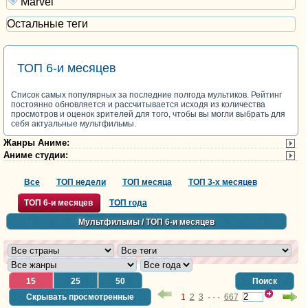
Marvel
Остальные теги
ТОП 6-и месяцев
Список самых популярных за последние полгода мультиков. Рейтинг
постоянно обновляется и рассчитывается исходя из количества
просмотров и оценок зрителей для того, чтобы вы могли выбрать для
себя актуальные мультфильмы.
Жанры Аниме
:
Аниме студии
:
Все
ТОП недели
ТОП месяца
ТОП 3-х месяцев
ТОП 6-и месяцев
ТОП года
Мультфильмы
/ ТОП 6-и месяцев
15
25
50
Поиск
1
2
3
· · ·
667
Скрывать просмотренные