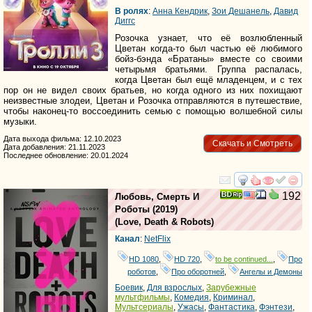
В ролях
:
Анна Кендрик
,
Зои Дешанель
,
Давид
Диггс
Розочка узнает, что её возлюбленный
Цветан когда-то был частью её любимого
бойз-бэнда «Братаны» вместе со своими
четырьмя братьями. Группа распалась,
когда Цветан был ещё младенцем, и с тех
пор он не видел своих братьев, но когда одного из них похищают
неизвестные злодеи, Цветан и Розочка отправляются в путешествие,
чтобы наконец-то воссоединить семью с помощью волшебной силы
музыки.
Дата выхода фильма: 12.10.2023
Скачать и Смотреть
Дата добавления: 21.11.2023
Последнее обновление: 20.01.2024
смотреть
инте
192
Любовь, Смерть И
Роботы
(2019)
(
Love, Death & Robots
)
Канал
:
NetFlix
HD 1080
,
HD 720
,
to be continued...
,
Про
роботов
,
Про оборотней
,
Ангелы и Демоны
Боевик
,
Для взрослых
,
Зарубежные
мультфильмы
,
Комедия
,
Криминал
,
Мультсериалы
,
Ужасы
,
Фантастика
,
Фэнтези
,