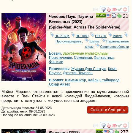
смотреть
инте
21
Человек-Паук: Паутина
Ray
Вселенных
(2023)
(
Spider-Man: Across The Spider-Verse
)
HD 2160р
,
HD 1080
,
HD 720
,
Marvel
,
Про супергероев
,
Комикс
,
Параллельные
миры
,
Сверхспособности
Боевик
,
Зарубежные мультфильмы
,
Приключения
,
Семейный
,
Фантастика
,
Фэнтези
Режиссеры
:
Жуакин Душ Сантуш
,
Кемп
Пауэрс
,
Джастин Томпсон
В ролях
:
Шамеик Мур
,
Хейли Стайнфелд
,
Оскар Айзек
Майлз Моралес отправляется в приключение по мультивселенной
вместе с Гвен Стейси и новой командой Людей-пауков, которым
предстоит столкнуться с могущественным злодеем.
Дата выхода фильма: 31.05.2023
Скачать и Смотреть
Дата добавления: 09.08.2023
Последнее обновление: 23.09.2023
смотреть
инте
277
Футурама
(1999)