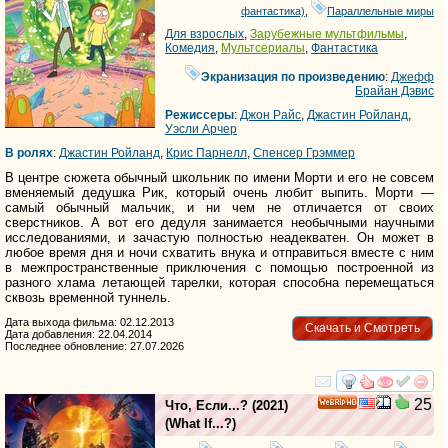
фантастика)
,
Параллельные миры
Для взрослых
,
Зарубежные мультфильмы
,
Комедия
,
Мультсериалы
,
Фантастика
Экранизация по произведению
:
Джефф
Брайан Дэвис
Режиссеры
:
Джон Райс
,
Джастин Ройланд
,
Уэсли Арчер
В ролях
:
Джастин Ройланд
,
Крис Парнелл
,
Спенсер Грэммер
В центре сюжета обычный школьник по имени Морти и его не совсем
вменяемый дедушка Рик, который очень любит выпить. Морти —
самый обычный мальчик, и ни чем не отличается от своих
сверстников. А вот его дедуля занимается необычными научными
исследованиями, и зачастую полностью неадекватен. Он может в
любое время дня и ночи схватить внука и отправиться вместе с ним
в межпространственные приключения с помощью построенной из
разного хлама летающей тарелки, которая способна перемещаться
сквозь временной туннель.
Дата выхода фильма: 02.12.2013
Скачать и Смотреть
Дата добавления: 22.04.2014
Последнее обновление: 27.07.2026
смотреть
инте
25
Что, Если...?
(2021)
HD
(
What If...?
)