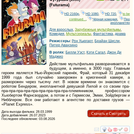
(
Futurama
)
HD 2160р
,
HD 1080
,
HD 720
,
to be
continued...
,
Чёрная комедия
,
Про
инопланетян
Для взрослых
,
Зарубежные мультфильмы
,
Комедия
,
Мультсериалы
,
Фантастика
,
драма
Режиссеры
:
Рон Хьюгарт
,
Брайан Шисли
,
Питер Аванзино
В ролях
:
Билли Уэст
,
Кэти Сагал
,
Джон Ди
Маджио
Действие мультфильма разворачивается в
будущем, а именно, в 3000 году. Главным
героем является Нью-Йоркский паренёк, Фрай, который 31 декабря
1999 года был случайно заморожен в криогенной камере, а
разморожен через тысячу лет. В новом времени он знакомится с
роботом Бендером, инопланетной девушкой Лилой и со своим пра-
пра-пра-пра-пра-пра-пра-пра-пра-пра-племянником, профессором
Хьюбертом Фарнсвордом, а потом и с Гермесом, Эмми, Зойдбергом и
Нибблером. Все они работают в агентстве по доставке грузов —
«Planet Express».
Дата выхода фильма: 28.03.1999
Скачать и Смотреть
Дата добавления: 26.07.2023
Последнее обновление: 03.08.2026
смотреть
инте