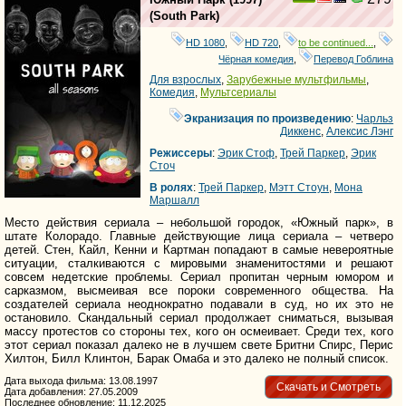
(
South Park
)
HD 1080
,
HD 720
,
to be continued...
,
Чёрная комедия
,
Перевод Гоблина
Для взрослых
,
Зарубежные мультфильмы
,
Комедия
,
Мультсериалы
Экранизация по произведению
:
Чарльз
Диккенс
,
Алексис Лэнг
Режиссеры
:
Эрик Стоф
,
Трей Паркер
,
Эрик
Сточ
В ролях
:
Трей Паркер
,
Мэтт Стоун
,
Мона
Маршалл
Место действия сериала – небольшой городок, «Южный парк», в
штате Колорадо. Главные действующие лица сериала – четверо
детей. Стен, Кайл, Кенни и Картман попадают в самые невероятные
ситуации, сталкиваются с мировыми знаменитостями и решают
совсем недетские проблемы. Сериал пропитан черным юмором и
сарказмом, высмеивая все пороки современного общества. На
создателей сериала неоднократно подавали в суд, но их это не
остановило. Скандальный сериал продолжает сниматься, вызывая
массу протестов со стороны тех, кого он осмеивает. Среди тех, кого
этот сериал показал далеко не в лучшем свете Бритни Спирс, Перис
Хилтон, Билл Клинтон, Барак Омаба и это далеко не полный список.
Дата выхода фильма: 13.08.1997
Скачать и Смотреть
Дата добавления: 27.05.2009
Последнее обновление: 11.12.2025