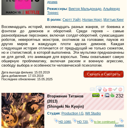
драма
Режиссеры
:
Виктор Мальдонадо
,
Альфредо
Торрес
В ролях
:
Скотт Уайт
,
Нолан Норт
,
Мэттью Кинг
Восемнадцать историй, восемнадцать разных жанров, от боевика и
фэнтези до демонов и оборотней. Среди героев – самые
разнообразные персонажи, включая солдат-оборотней, сумасшедших
роботов, невероятных монстров, охотников за головами, пауков из
других миров и жаждущих плоти адских демонов. Каждая
следующая история отличается от предыдущей не только сюжетом,
но и стилистикой, в которой выполнена. Эти мультики предназначены
не для детей, это анимация для взрослых. Темы охватывают самую
обширную проблематику, включая расизм и военную агрессию,
свободу выбора и особенности человеческой психологии.
Дата выхода фильма: 15.03.2019
Скачать и Смотреть
Дата добавления: 17.03.2019
Последнее обновление: 15.05.2025
смотреть
инте
232
Вторжение Титанов
(2013)
(
Shingeki No Kyojin
)
Студия
:
Production I.G
,
Wit Studio
HD 1080
,
HD 720
,
to be continued...
,
Аниме