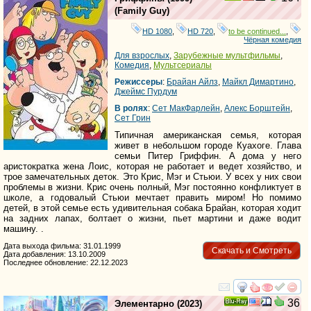
(
Family Guy
)
HD 1080
,
HD 720
,
to be continued...
,
Чёрная комедия
Для взрослых
,
Зарубежные мультфильмы
,
Комедия
,
Мультсериалы
Режиссеры
:
Брайан Айлз
,
Майкл Димартино
,
Джеймс Пурдум
В ролях
:
Сет МакФарлейн
,
Алекс Борштейн
,
Сет Грин
Типичная американская семья, которая
живет в небольшом городе Куахоге. Глава
семьи Питер Гриффин. А дома у него
аристократка жена Лоис, которая не работает и ведет хозяйство, и
трое замечательных деток. Это Крис, Мэг и Стьюи. У всех у них свои
проблемы в жизни. Крис очень полный, Мэг постоянно конфликтует в
школе, а годовалый Стьюи мечтает править миром! Но помимо
детей, в этой семье есть удивительная собака Брайан, которая ходит
на задних лапах, болтает о жизни, пьет мартини и даже водит
машину. .
Дата выхода фильма: 31.01.1999
Скачать и Смотреть
Дата добавления: 13.10.2009
Последнее обновление: 22.12.2023
смотреть
инте
36
Элементарно
(2023)