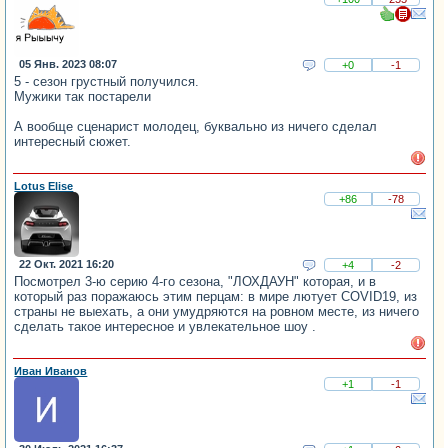
05 Янв. 2023 08:07
+0
-1
5 - сезон грустный получился.
Мужики так постарели
А вообще сценарист молодец, буквально из ничего сделал
интересный сюжет.
Lotus Elise
+86
-78
22 Окт. 2021 16:20
+4
-2
Посмотрел 3-ю серию 4-го сезона, "ЛОХДАУН" которая, и в
который раз поражаюсь этим перцам: в мире лютует COVID19, из
страны не выехать, а они умудряются на ровном месте, из ничего
сделать такое интересное и увлекательное шоу .
Иван Иванов
+1
-1