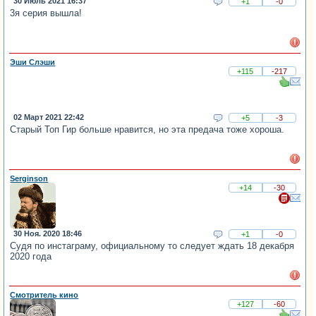
30 Июль 2021 16:37
+1
-0
3я серия вышла!
Эши Слэши
+115
-217
02 Март 2021 22:42
+5
-3
Старый Топ Гир больше нравится, но эта предача тоже хороша.
Serginson
+14
-30
30 Ноя. 2020 18:46
+1
-0
Судя по инстаграму, официальному то следует ждать 18 декабря
2020 года
Смотритель кино
+127
-60