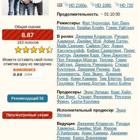
HD 2160р
,
HD 1080
,
HD 720
Продолжительность
: ~ 01:10:00
Режиссеры
:
Фил Чурчуорд
,
Кит Линч
Общая оценка
Робинсон
,
Брайан Клейн
,
Гэвин Уайтхед
8.87
В ролях
:
Джереми Кларксон
,
Ричард
Хаммонд
,
Джеймс Мэй
,
Аббие Еатон
,
163 голосов
Майк Скиннер
,
Саймон Пегг
,
Дэвид
Хассельхофф
,
Кифер Сазерленд
,
Пэрис
Хилтон
,
Джимми Карр
,
Пенн Джиллетт
,
Можете оставить свой голос
Пол Леонард-Морган
,
Теллер
,
Гэвин
отметив одну из звездочек.
Уайтхед
,
Даниэль Риккиардо
,
Стюарт
Коупленд
,
Джереми Реннер
,
Хью
Бонневилль
,
Люк Эванс
,
Доминик
Купер
,
Арми Хаммер
,
Тим Бёртон
,
Билл
Голдберг
,
Роджер Долтри
,
Билл Бэйли
Продюсеры
:
Энди Уилман
,
Крис Хейл
,
Грег Винс
,
Стюарт Феннимор
,
Роулэнд
Рекомендаций
56
Френч
,
Скоти Коллинз
Исполнительный продюсер
:
Энди
Уилман
Просмотренные серии
Ведущие
:
Джереми Кларксон
,
Ричард
Хаммонд
,
Джеймс Мэй
,
Жером
Д’Амброзио
,
Арми Хаммер
,
Джереми
Реннер
,
Кэрол Вордерман