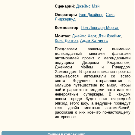
Сценарий
:
Джеймс Мэй
Операторы
:
Бен Джойнер
,
Стив
Лиджервуд
Композитор
:
Пол Леонард-Морган
Монтаж
:
Джеймс Харт
,
Дэн Джеймс
,
Крис Дентон
,
Адам Хатчингс
Предлагаем вашему вниманию
долгожданный многими фанатами
автомобилей проект с легендарными
ведущими Джереми Кларксоном,
Джеймом Мэйем и Ричардом
Хаммондом. В центре внимания проекта
оказываются автомобили со всего
света. Ведущие отправляются в
большое путешествие по миру, чтобы
найти раритетные модели авто или же
невероятные суперкары. В каждом
новом городе будет снят очередной
эпизод этого шоу, а ведущие проведут
тест драйв местных автомобилей,
рассказав о них кое-что по-настоящему
интересное.
Фильм в коллекциях