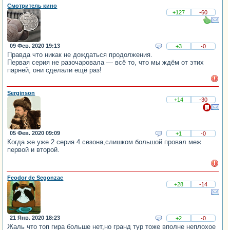
Смотритель кино
+127
-60
09 Фев. 2020 19:13
+3
-0
Правда что никак не дождаться продолжения.
Первая серия не разочаровала — всё то, что мы ждём от этих
парней, они сделали ещё раз!
Serginson
+14
-30
05 Фев. 2020 09:09
+1
-0
Когда же уже 2 серия 4 сезона,слишком большой провал меж
первой и второй.
Feodor de Segonzac
+28
-14
21 Янв. 2020 18:23
+2
-0
Жаль что топ гира больше нет,но гранд тур тоже вполне неплохое