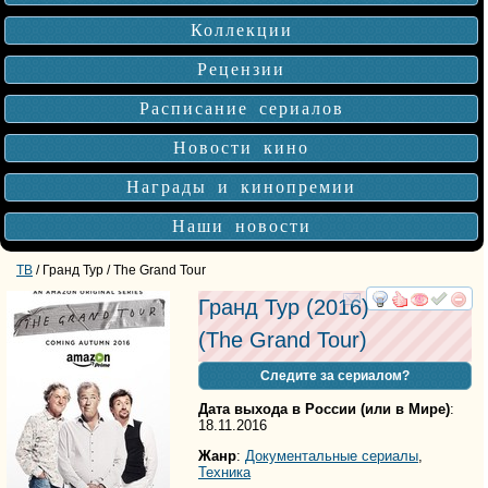
Коллекции
Рецензии
Расписание сериалов
Новости кино
Награды и кинопремии
Наши новости
ТВ
/ Гранд Тур / The Grand Tour
Гранд Тур
(2016)
смотреть
инте
(
The Grand Tour
)
Следите за сериалом?
Дата выхода в России (или в Мире)
:
18.11.2016
Жанр
:
Документальные сериалы
,
Техника