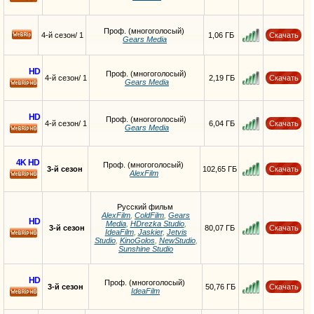
HD
Проф. (многоголосый)
4-й сезон/ 1
1,06 ГБ
Скачать
Gears Media
HD
Проф. (многоголосый)
4-й сезон/ 1
2,19 ГБ
Скачать
Gears Media
HD
HD
Проф. (многоголосый)
4-й сезон/ 1
6,04 ГБ
Скачать
Gears Media
HD
4K
HD
Проф. (многоголосый)
3-й сезон
102,65 ГБ
Скачать
AlexFilm
HD
Русский фильм
AlexFilm
,
ColdFilm
,
Gears
HD
Media
,
HDrezka Studio
,
3-й сезон
80,07 ГБ
Скачать
IdeaFilm
,
Jaskier
,
Jetvis
Studio
,
KinoGolos
,
NewStudio
,
HD
Sunshine Studio
HD
Проф. (многоголосый)
3-й сезон
50,76 ГБ
Скачать
IdeaFilm
HD