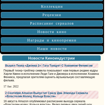
Коллекции
Рецензии
Расписание сериалов
Новости кино
Награды и кинопремии
Наши новости
Новости Киноиндустрии
Вышел Тизер «Джокер 2»: Гага Танцует С Хоакином Фениксом
Первый тизер-трейлер сиквела показывает нам первые редкие кадры
Харли Квинн в исполнении Леди Гаги и Джокера в исполнении Хоакина
Феникса, предлагая зрителям оценить музыкальную составляющую
фильма.
17 Авг. 2022
2 Сентября Amazon Выпустит Сразу Два Эпизода Сериала
«Властелин Колец: Кольца Власти»
16 августа Amazon опубликовал расписание выхода сериала
«Властелин колец: Кольца власти». Релиз первых двух серий шоу