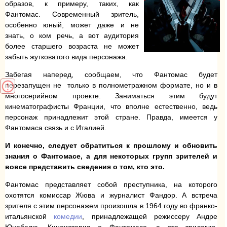
образов, к примеру, таких, как
Фантомас. Современный зритель,
особенно юный, может даже и не
знать, о ком речь, а вот аудитория
более старшего возраста не может
забыть жутковатого вида персонажа.
Забегая наперед, сообщаем, что Фантомас будет
перезапущен не только в полнометражном формате, но и в
многосерийном проекте. Заниматься этим будут
кинематографисты Франции, что вполне естественно, ведь
персонаж принадлежит этой стране. Правда, имеется у
Фантомаса связь и с Италией.
И конечно, следует обратиться к прошлому и обновить
знания о Фантомасе, а для некоторых групп зрителей и
вовсе представить сведения о том, кто это.
Фантомас представляет собой преступника, на которого
охотятся комиссар Жюва и журналист Фандор. А встреча
зрителя с этим персонажем произошла в 1964 году во франко-
итальянской
комедии
, принадлежащей режиссеру Андре