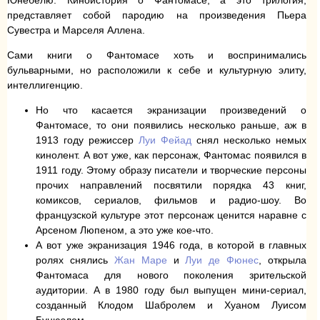
Юнебелю. Киноистория о Фантомасе, а это трилогия,
представляет собой пародию на произведения Пьера
Сувестра и Марселя Аллена.
Сами книги о Фантомасе хоть и воспринимались
бульварными, но расположили к себе и культурную элиту,
интеллигенцию.
Но что касается экранизации произведений о
Фантомасе, то они появились несколько раньше, аж в
1913 году режиссер
Луи Фейад
снял несколько немых
кинолент. А вот уже, как персонаж, Фантомас появился в
1911 году. Этому образу писатели и творческие персоны
прочих направлений посвятили порядка 43 книг,
комиксов, сериалов, фильмов и радио-шоу. Во
французской культуре этот персонаж ценится наравне с
Арсеном Люпеном, а это уже кое-что.
А вот уже экранизация 1946 года, в которой в главных
ролях снялись
Жан Маре
и
Луи де Фюнес
, открыла
Фантомаса для нового поколения зрительской
аудитории. А в 1980 году был выпущен мини-сериал,
созданный Клодом Шабролем и Хуаном Луисом